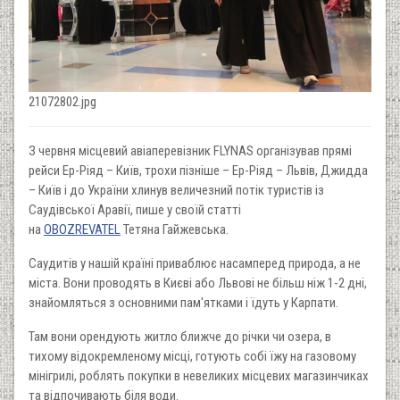
21072802.jpg
З червня місцевий авіаперевізник FLYNAS організував прямі
рейси Ер-Ріяд – Київ, трохи пізніше – Ер-Ріяд – Львів, Джидда
– Київ і до України хлинув величезний потік туристів із
Саудівської Аравії, пише у своїй статті
на
OBOZREVATEL
Тетяна Гайжевська.
Саудитів у нашій країні приваблює насамперед природа, а не
міста. Вони проводять в Києві або Львові не більш ніж 1-2 дні,
знайомляться з основними пам'ятками і їдуть у Карпати.
Там вони орендують житло ближче до річки чи озера, в
тихому відокремленому місці, готують собі їжу на газовому
мінігрилі, роблять покупки в невеликих місцевих магазинчиках
та відпочивають біля води.