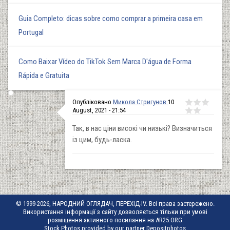
Guia Completo: dicas sobre como comprar a primeira casa em
Portugal
Como Baixar Vídeo do TikTok Sem Marca D'água de Forma
Rápida e Gratuita
Опубліковано
Микола Стригунов
10
August, 2021 - 21:54
Так, в нас ціни високі чи низькі? Визначиться
із цим, будь-ласка.
© 1999-2026, НАРОДНИЙ ОГЛЯДАЧ, ПЕРЕХІД-IV. Всі права застережено.
Використання інформації з сайту дозволяється тільки при умові
розміщення активного посилання на AR25.ORG
Stock Photos provided by our partner
Depositphotos