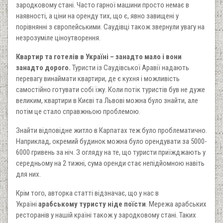
зародковому стані. Часто гарної машини просто немає в
наявності, а ціни на оренду тих, що є, явно завищені у
порівнянні з європейськими. Саудівці також звернули увагу на
незрозуміле ціноутворення.
Квартир та готелів в Україні – занадто мало і вони
занадто дорого.
Туристи із Саудівської Аравії надають
перевагу винаймати квартири, де є кухня і можливість
самостійно готувати собі їжу. Коли потік туристів був не дуже
великим, квартири в Києві та Львові можна було знайти, але
потім це стало справжньою проблемою.
Знайти відповідне житло в Карпатах теж було проблематично.
Наприклад, окремий будинок можна було орендувати за 5000-
6000 гривень за ніч. З огляду на те, що туристи приїжджають у
середньому на 2 тижні, сума оренди стає непідйомною навіть
для них.
Крім того, авторка статті відзначає, що у нас в
Україні
арабському туристу ніде поїсти
. Мережа арабських
ресторанів у нашій країні також у зародковому стані. Таких