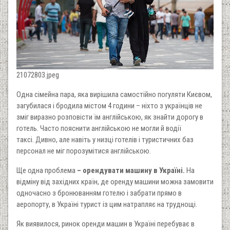
21072803.jpeg
Одна сімейна пара, яка вирішила самостійно погуляти Києвом,
загубилася і бродила містом 4 години – ніхто з українців не
зміг виразно розповісти їм англійською, як знайти дорогу в
готель. Часто пояснити англійською не могли й водії
таксі. Дивно, але навіть у низці готелів і туристичних баз
персонал не міг порозумітися англійською.
Ще одна проблема
– орендувати машину в Україні.
На
відміну від західних країн, де оренду машини можна замовити
одночасно з бронюванням готелю і забрати прямо в
аеропорту, в Україні турист із цим натрапляє на труднощі.
Як виявилося, ринок оренди машин в Україні перебуває в