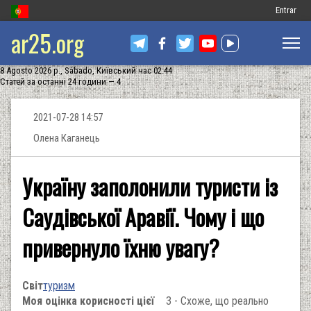
Меню
Entrar
ar25.org
обліковог
запису
8 Agosto 2026 р., Sábado, Київський час 02:44
користув
Статей за останні 24 години — 4
2021-07-28 14:57
Олена Каганець
Україну заполонили туристи із
Саудівської Аравії. Чому і що
привернуло їхню увагу?
Світ
туризм
Моя оцінка корисності цієї
3 - Схоже, що реально