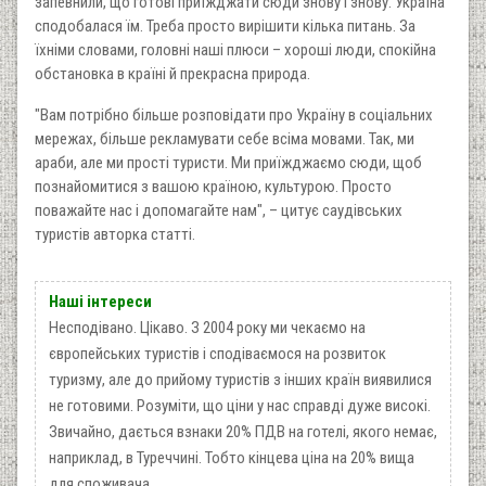
запевнили, що готові приїжджати сюди знову і знову. Україна
сподобалася їм. Треба просто вирішити кілька питань. За
їхніми словами, головні наші плюси – хороші люди, спокійна
обстановка в країні й прекрасна природа.
"Вам потрібно більше розповідати про Україну в соціальних
мережах, більше рекламувати себе всіма мовами. Так, ми
араби, але ми прості туристи. Ми приїжджаємо сюди, щоб
познайомитися з вашою країною, культурою. Просто
поважайте нас і допомагайте нам", – цитує саудівських
туристів авторка статті.
Наші інтереси
Несподівано. Цікаво. З 2004 року ми чекаємо на
європейських туристів і сподіваємося на розвиток
туризму, але до прийому туристів з інших країн виявилися
не готовими. Розуміти, що ціни у нас справді дуже високі.
Звичайно, дається взнаки 20% ПДВ на готелі, якого немає,
наприклад, в Туреччині. Тобто кінцева ціна на 20% вища
для споживача.