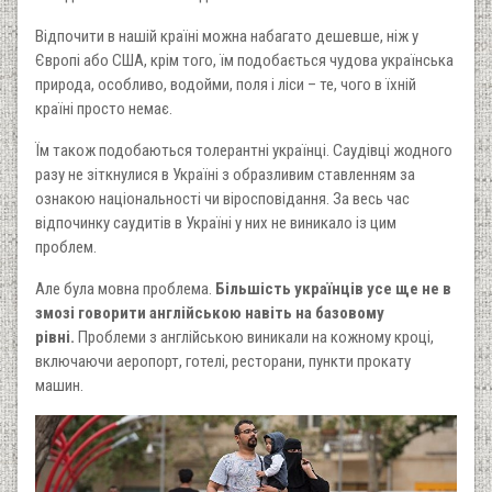
Відпочити в нашій країні можна набагато дешевше, ніж у
Європі або США, крім того, їм подобається чудова українська
природа, особливо, водойми, поля і ліси – те, чого в їхній
країні просто немає.
Їм також подобаються толерантні українці. Саудівці жодного
разу не зіткнулися в Україні з образливим ставленням за
ознакою національності чи віросповідання. За весь час
відпочинку саудитів в Україні у них не виникало із цим
проблем.
Але була мовна проблема.
Більшість українців усе ще не в
змозі говорити англійською навіть на базовому
рівні.
Проблеми з англійською виникали на кожному кроці,
включаючи аеропорт, готелі, ресторани, пункти прокату
машин.