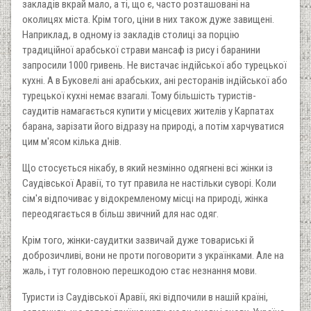
закладів вкрай мало, а ті, що є, часто розташовані на
околицях міста. Крім того, ціни в них також дуже завищені.
Наприклад, в одному із закладів столиці за порцію
традиційної арабської страви мансаф із рису і баранини
запросили 1000 гривень. Не вистачає індійської або турецької
кухні. А в Буковелі ані арабських, ані ресторанів індійської або
турецької кухні немає взагалі. Тому більшість туристів-
саудитів намагається купити у місцевих жителів у Карпатах
барана, зарізати його відразу на природі, а потім харчуватися
цим м'ясом кілька днів.
Що стосується нікабу, в який незмінно одягнені всі жінки із
Саудівської Аравії, то тут правила не настільки суворі. Коли
сім'я відпочиває у відокремленому місці на природі, жінка
переодягається в більш звичний для нас одяг.
Крім того, жінки-саудитки зазвичай дуже товариські й
доброзичливі, вони не проти поговорити з українками. Але на
жаль, і тут головною перешкодою стає незнання мови.
Туристи із Саудівської Аравії, які відпочили в нашій країні,