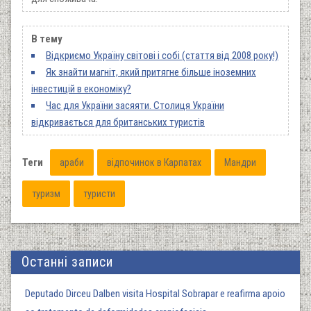
В тему
Відкриємо Україну світові і собі (стаття від 2008 року!)
Як знайти магніт, який притягне більше іноземних
інвестицій в економіку?
Час для України засяяти. Столиця України
відкривається для британських туристів
Теги
араби
відпочинок в Карпатах
Мандри
туризм
туристи
Останні записи
Deputado Dirceu Dalben visita Hospital Sobrapar e reafirma apoio