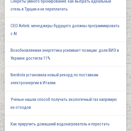
Секреты умного бронирования: как выбрать идеальный
отель в Турции и не переплатить
СЕО Airbnb: менеджеры будущего должны программировать
с AI
Возобновляемая энергетика усиливает позиции: доля ВИЭ в
Украине достигла 11%
Iberdrola установила новый рекорд по поставкам
электроэнергии в Италии
Учёные нашли способ получать экологичный газ напрямую
из отходов
Как приручить домашний водонагреватель и перестать