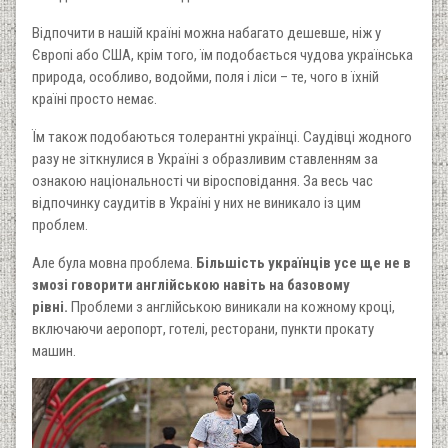
Відпочити в нашій країні можна набагато дешевше, ніж у
Європі або США, крім того, їм подобається чудова українська
природа, особливо, водойми, поля і ліси – те, чого в їхній
країні просто немає.
Їм також подобаються толерантні українці. Саудівці жодного
разу не зіткнулися в Україні з образливим ставленням за
ознакою національності чи віросповідання. За весь час
відпочинку саудитів в Україні у них не виникало із цим
проблем.
Але була мовна проблема.
Більшість українців усе ще не в
змозі говорити англійською навіть на базовому
рівні.
Проблеми з англійською виникали на кожному кроці,
включаючи аеропорт, готелі, ресторани, пункти прокату
машин.