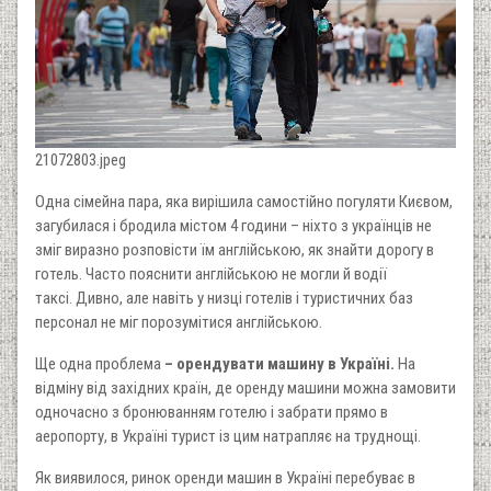
21072803.jpeg
Одна сімейна пара, яка вирішила самостійно погуляти Києвом,
загубилася і бродила містом 4 години – ніхто з українців не
зміг виразно розповісти їм англійською, як знайти дорогу в
готель. Часто пояснити англійською не могли й водії
таксі. Дивно, але навіть у низці готелів і туристичних баз
персонал не міг порозумітися англійською.
Ще одна проблема
– орендувати машину в Україні.
На
відміну від західних країн, де оренду машини можна замовити
одночасно з бронюванням готелю і забрати прямо в
аеропорту, в Україні турист із цим натрапляє на труднощі.
Як виявилося, ринок оренди машин в Україні перебуває в