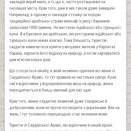
закладів вкрай мало, а ті, що є, часто розташовані на
околицях міста. Крім того, ціни в них також дуже завищені.
Наприклад, в одному із закладів столиці за порцію
традиційної арабської страви мансаф із рису і баранини
запросили 1000 гривень. Не вистачає індійської або турецької
кухні. А в Буковелі ані арабських, ані ресторанів індійської або
турецької кухні немає взагалі. Тому більшість туристів-
саудитів намагається купити у місцевих жителів у Карпатах
барана, зарізати його відразу на природі, а потім харчуватися
цим м'ясом кілька днів.
Що стосується нікабу, в який незмінно одягнені всі жінки із
Саудівської Аравії, то тут правила не настільки суворі. Коли
сім'я відпочиває у відокремленому місці на природі, жінка
переодягається в більш звичний для нас одяг.
Крім того, жінки-саудитки зазвичай дуже товариські й
доброзичливі, вони не проти поговорити з українками. Але на
жаль, і тут головною перешкодою стає незнання мови.
Туристи із Саудівської Аравії, які відпочили в нашій країні,