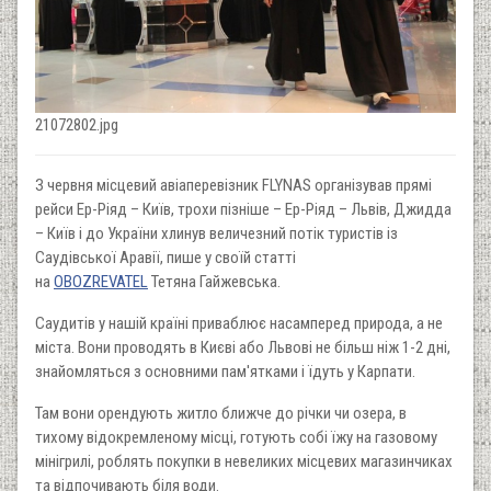
21072802.jpg
З червня місцевий авіаперевізник FLYNAS організував прямі
рейси Ер-Ріяд – Київ, трохи пізніше – Ер-Ріяд – Львів, Джидда
– Київ і до України хлинув величезний потік туристів із
Саудівської Аравії, пише у своїй статті
на
OBOZREVATEL
Тетяна Гайжевська.
Саудитів у нашій країні приваблює насамперед природа, а не
міста. Вони проводять в Києві або Львові не більш ніж 1-2 дні,
знайомляться з основними пам'ятками і їдуть у Карпати.
Там вони орендують житло ближче до річки чи озера, в
тихому відокремленому місці, готують собі їжу на газовому
мінігрилі, роблять покупки в невеликих місцевих магазинчиках
та відпочивають біля води.