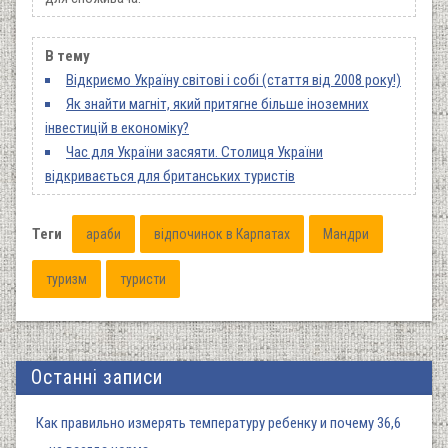
В тему
Відкриємо Україну світові і собі (стаття від 2008 року!)
Як знайти магніт, який притягне більше іноземних
інвестицій в економіку?
Час для України засяяти. Столиця України
відкривається для британських туристів
Теги
араби
відпочинок в Карпатах
Мандри
туризм
туристи
Останні записи
Как правильно измерять температуру ребенку и почему 36,6