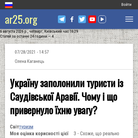
Меню
Войти
ar25.org
обліковог
запису
6 августа 2026 р., четверг, Київський час 16:29
користува
Статей за останні 24 години — 4
07/28/2021 - 14:57
Олена Каганець
Україну заполонили туристи із
Саудівської Аравії. Чому і що
привернуло їхню увагу?
Світ
туризм
Моя оцінка корисності цієї
3 - Схоже, що реально