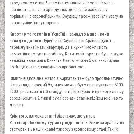
зародковому стані. Часто гарної машини просто немає в
наявності, а ціни на оренду тих, що є, явно завищені у
порівнянні з європейськими. Саудівці також звернули увагу на
незрозуміле ціноутворення.
Квартир та готелів в Україні – занадто мало і вони
занадто дорого.
Туристи із Саудівської Аравії надають
перевагу винаймати квартири, де є кухня і можливість
самостійно готувати собі їжу. Коли потік туристів був не дуже
великим, квартири в Києві та Львові можна було знайти, але
потім це стало справжньою проблемою.
Знайти відповідне житло в Карпатах теж було проблематично.
Наприклад, окремий будинок можна було орендувати за 5000-
6000 гривень за ніч. З огляду на те, що туристи приїжджають у
середньому на 2 тижні, сума оренди стає непідйомною навіть
для них.
Крім того, авторка статті відзначає, що у нас в
Україні
арабському туристу ніде поїсти
. Мережа арабських
ресторанів у нашій країні також у зародковому стані. Таких