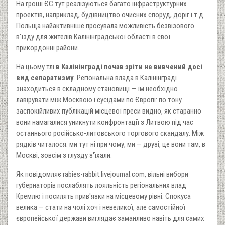
На гроші ЄС тут реалізуються багато інфраструктурних
проектів, наприклад, будівництво очисних споруд, доріг і т.д.
Польща найактивніше просувала можливість безвізового
в'їзду для жителів Калінінградської області в свої
прикордонні райони.
На цьому тлі
в Калінінграді почав зріти не вивчений досі
вид сепаратизму
. Регіональна влада в Калінінграді
знаходиться в складному становищі — їм необхідно
лавірувати між Москвою і сусідами по Європі: по тону
заспокійливих публікацій місцевої преси видно, як старанно
вони намагалися уникнути конфронтації з Литвою під час
останнього російсько-литовського торгового скандалу. Між
рядків читалося: ми тут ні при чому, ми — друзі, це вони там, в
Москві, зовсім з глузду з'їхали.
Як повідомляє rabies-rabbit.livejournal.com, вільні вибори
губернаторів послаблять лояльність регіональних влад
Кремлю і посилять прив'язки на місцевому рівні. Спокуса
велика — стати на чолі хоч і невеликої, але самостійної
європейської держави виглядає заманливо навіть для самих