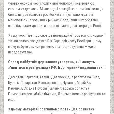
умовах економічної і політичної монополії знекровлює
економіку держави. Міжнародні санкції і економічна ізоляція
більш не дозволяють російській еліті успішно «грати в
монополію» на зовнішніх ринках. Поєднання цих обставин
стає близьким до критичного, віщуючи дезінтеграцію Росії.
У сукупності це підсилює дезінтеграційні процеси, стримувані
тільки силою спецслужб РФ. Сценарії краху Росії при цьому
можуть бути самими різними, а їх прогнозування — мало
передбачувано.
Серед майбутніх державних утворень, які можуть
з'явитися в разі розпаду РФ, Ігор Горький виділили такі:
Дагестан, Черкесія, Аланія, Далекосхідна республіка, Тива,
Бурятія, Татарстан, Башкортостан, Чувашія, Мерій Ел,
Калмикія, Східна Пруссія (Калінінградська область),
Поморська республіка бьярмів, Донська козача республіка та
інші.
У цьому матеріалі розглянемо потенціал розвитку