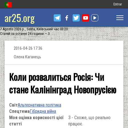
Меню
Entrar
ar25.org
обліковог
запису
7 Agosto 2026 р., Sexta, Київський час 03:20
користув
Статей за останні 24 години — 3
2016-04-26 17:36
Олена Каганець
Коли розвалиться Росія: Чи
стане Калінінград Новопрусією
Світ
Альтернативна політика
Спецтема
Гібридна війна
Моя оцінка корисності цієї
3 - Схоже, що реально
статті
працює.