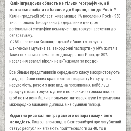
Калінінградська область не тільки географічно, а й
ментально набагато ближче до Європи, ніж до Росії
. У
Калінінградській області живе менше 1% населення Росії - 950
тисяч чоловік. Ігнорування федеральним центром
регіональної специфіки неминуче підштовхує населення до
сепаратизму.
У 25% населення Калінінградській області є на руках
шенгенська мультивіза, закордонні паспорти - у 60% жителів.
Таких показників немає в жодному регіоні Росії, де 80%
населення взагалі ніколи не виїжджала за кордон.
Все більше представників середнього класу використовують
сусідні райони інших країн в якості «варіанту Б»: купують
нерухомість, разом з нею вид на проживання, найбільш
просунуті влаштовують дітей в польсько-литовські школи,
щоб потім вони йшли в польсько-литовські вузи і отримували
міжнародно визнаний диплом, а не сумнівні папірці.
Відмітна риса калінінградського сепаратизму - його
молодість
. Якщо, наприклад, в Єкатеринбурзі про загублений
статус республіки зітхають політтехнологи за 40, то в