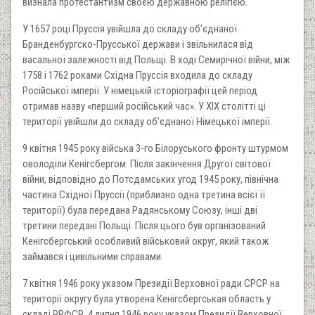
визнала протестантизм своєю державною релігією.
У 1657 році Пруссія увійшла до складу об'єднаної
Бранденбургско-Прусської держави і звільнилася від
васальної залежності від Польщі. В ході Семирічної війни, між
1758 і 1762 роками Східна Пруссія входила до складу
Російської імперії. У німецькій історіографії цей період
отримав назву «перший російський час». У XIX столітті ці
території увійшли до складу об'єднаної Німецької імперії.
9 квітня 1945 року війська 3-го Білоруського фронту штурмом
оволоділи Кенігсбергом. Після закінчення Другої світової
війни, відповідно до Потсдамських угод 1945 року, північна
частина Східної Пруссії (приблизно одна третина всієї її
території) була передана Радянському Союзу, інші дві
третини передані Польщі. Після цього був організований
Кенігсбергський особливий військовий округ, який також
займався і цивільними справами.
7 квітня 1946 року указом Президії Верховної ради СРСР на
території округу була утворена Кенігсбергськая область у
складі РРФСР. 4 липня 1946 року указом Президії Верховної