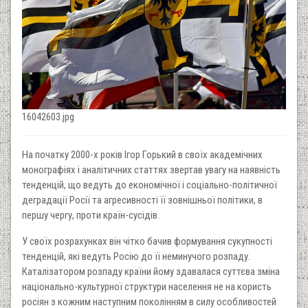
16042603.jpg
На початку 2000-х років Ігор Горький в своїх академічних
монографіях і аналітичних статтях звертав увагу на наявність
тенденцій, що ведуть до економічної і соціально-політичної
деградації Росії та агресивності її зовнішньої політики, в
першу чергу, проти країн-сусідів.
У своїх розрахунках він чітко бачив формування сукупності
тенденцій, які ведуть Росію до її неминучого розпаду.
Каталізатором розпаду країни йому здавалася суттєва зміна
національно-культурної структури населення не на користь
росіян з кожним наступним поколінням в силу особливостей