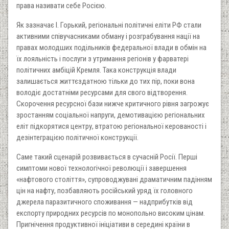
права називати себе Росією.
Як зазначає І. Горький, регіональні політичні еліти РФ стали
активними співучасниками обману і розграбування нації на
правах молодших подільників федеральної влади в обмін на
їх лояльність і послуги з утримання регіонів у фарватері
політичних амбіцій Кремля. Така конструкція влади
залишається життєздатною тільки до тих пір, поки вона
володіє достатніми ресурсами для свого відтворення.
Скорочення ресурсної бази нижче критичного рівня загрожує
зростанням соціальної напруги, демотивацією регіональних
еліт підкорятися центру, втратою регіональної керованості і
дезінтеграцією політичної конструкції.
Саме такий сценарій розвивається в сучасній Росії. Перші
симптоми нової технологічної революції і завершення
«нафтового століття», супроводжувані драматичним падінням
цін на нафту, позбавляють російський уряд їх головного
джерела паразитичного споживання — надприбутків від
експорту природних ресурсів по монопольно високим цінам.
Пригнічення продуктивної ініціативи в середині країни в