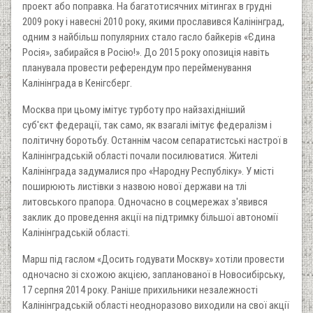
проект або поправка. На багатотисячних мітингах в грудні
2009 року і навесні 2010 року, якими прославився Калінінград,
одним з найбільш популярних стало гасло байкерів «Єдина
Росія», забирайся в Росію!». До 2015 року опозиція навіть
планувала провести референдум про перейменування
Калінінграда в Кенігсберг.
Москва при цьому імітує турботу про найзахідніший
суб'єкт федерації, так само, як взагалі імітує федералізм і
політичну боротьбу. Останнім часом сепаратистські настрої в
Калінінградській області почали посилюватися. Жителі
Калінінграда задумалися про «Народну Республіку». У місті
поширюють листівки з назвою нової держави на тлі
литовського прапора. Одночасно в соцмережах з'явився
заклик до проведення акції на підтримку більшої автономії
Калінінградській області.
Марш під гаслом «Досить годувати Москву» хотіли провести
одночасно зі схожою акцією, запланованої в Новосибірську,
17 серпня 2014 року. Раніше прихильники незалежності
Калінінградській області неодноразово виходили на свої акції