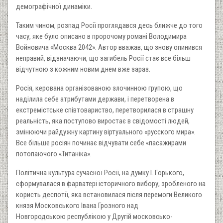
демографічної динаміки.
Таким чином, розпад Росії проглядався десь ближче до того
часу, яке було описано в пророчому романі Володимира
Войновича «Москва 2042». Автор вважав, що знову опинився
неправий, відзначаючи, що загибель Росії стає все більш
відчутною з кожним новим днем ​​вже зараз.
Росія, керована організованою злочинною групою, що
наділила себе атрибутами держави, і перетворена в
екстремістське співтовариство, перетворилася в страшну
реальність, яка поступово виростає в свідомості людей,
змінюючи райдужну картину віртуального «русского мира».
Все більше росіян починає відчувати себе «пасажирами
потопаючого «Титаніка».
Політична культура сучасної Росії, на думку І. Горького,
сформувалася в фарватері історичного вибору, зробленого на
користь деспотії, яка встановилася після перемоги Великого
князя Московського Івана Грозного над
Новгородською республікою у Другій московсько-