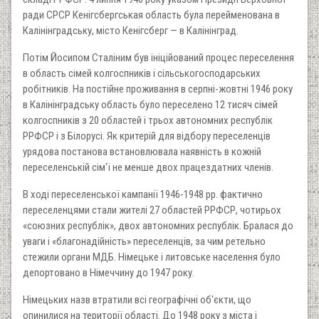
ради СРСР Кенігсбергськая область була перейменована в
Калінінградську, місто Кенігсберг — в Калінінград.
Потім Йосипом Сталіним був ініційований процес переселення
в область сімей колгоспників і сільськогосподарських
робітників. На постійне проживання в серпні-жовтні 1946 року
в Калінінградську область було переселено 12 тисяч сімей
колгоспників з 20 областей і трьох автономних республік
РРФСР і з Білорусі. Як критерій для відбору переселенців
урядова постанова встановлювала наявність в кожній
переселенській сім'ї не менше двох працездатних членів.
В ході переселенської кампанії 1946-1948 рр. фактично
переселенцями стали жителі 27 областей РРФСР, чотирьох
«союзних республік», двох автономних республік. Бралася до
уваги і «благонадійність» переселенців, за чим ретельно
стежили органи МДБ. Німецьке і литовське населення було
депортовано в Німеччину до 1947 року.
Німецьких назв втратили всі географічні об'єкти, що
опинилися на території області. До 1948 року з міста і