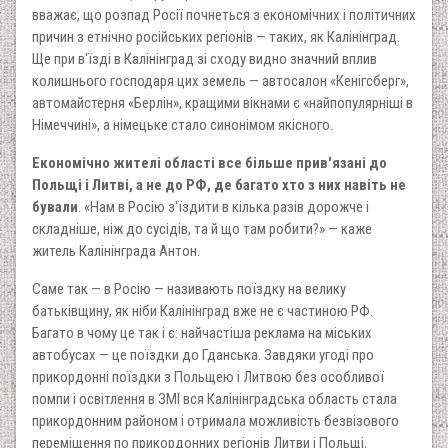
вважає, що розпад Росії почнеться з економічних і політичних
причин з етнічно російських регіонів — таких, як Калінінград.
Ще при в'їзді в Калінінград зі сходу видно значний вплив
колишнього господаря цих земель — автосалон «Кенігсберг»,
автомайстерня «Берлін», кращими вікнами є «найпопулярніші в
Німеччині», а німецьке стало синонімом якісного.
Економічно жителі області все більше прив'язані до
Польщі і Литві, а не до РФ, де багато хто з них навіть не
бували
. «Нам в Росію з'їздити в кілька разів дорожче і
складніше, ніж до сусідів, та й що там робити?» — каже
житель Калінінграда Антон.
Саме так — в Росію — називають поїздку на велику
батьківщину, як ніби Калінінград вже не є частиною РФ.
Багато в чому це так і є: найчастіша реклама на міських
автобусах — це поїздки до Гданська. Завдяки угоді про
прикордонні поїздки з Польщею і Литвою без особливої ​​
помпи і освітлення в ЗМІ вся Калінінградська область стала
прикордонним районом і отримала можливість безвізового
переміщення по прикордонних регіонів Литви і Польщі.