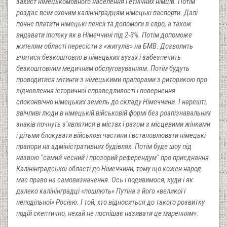
захист німецькомовного населення і етнічних німців. Потім
роздає всім охочим калінінградцям німецькі паспорти. Далі
почне платити німецькі пенсії та допомоги в євро, а також
видавати іпотеку як в Німеччині під 2-3%. Потім допоможе
жителям області пересісти з «жигулів» на БМВ. Дозволить
вчитися безкоштовно в німецьких вузах і забезпечить
безкоштовним медичним обслуговуванням. Потім будуть
проводитися мітинги з німецькими прапорами з риторикою про
відновлення історичної справедливості і повернення
споконвічно німецьких земель до складу Німеччини. І нарешті,
ввічливі люди в німецькій військовій формі без розпізнавальних
знаків почнуть з'являтися в містах і разом з місцевими жінками
і дітьми блокувати військові частини і встановлювати німецькі
прапори на адміністративних будівлях. Потім буде шоу під
назвою "самий чесний і прозорий референдум" про приєднання
Калінінградської області до Німеччини, тому що кожен народ
має право на самовизначення. Ось і подивимося, куди і як
далеко калінінградці «пошлють» Путіна з його «великої і
неподільної» Росією. І той, хто відноситься до такого розвитку
подій скептично, нехай не поспішає називати це маренням
».