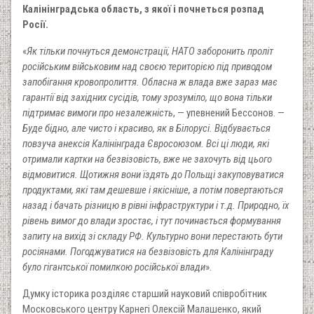
Калінінградська область, з якої і почнеться розпад
Росії.
«
Як тільки почнуться демонстрації, НАТО заборонить проліт
російським військовим над своєю територією під приводом
запобігання кровопролиття. Обласна ж влада вже зараз має
гарантії від західних сусідів, тому зрозуміло, що вона тільки
підтримає вимоги про незалежність
, — упевнений Бессонов. —
Буде бідно, але чисто і красиво, як в Білорусі. Відбувається
повзуча анексія Калінінграда Євросоюзом. Всі ці люди, які
отримали картки на безвізовість, вже не захочуть від цього
відмовитися. Щотижня вони їздять до Польщі закуповуватися
продуктами, які там дешевше і якісніше, а потім повертаються
назад і бачать різницю в рівні інфраструктури і т.д. Природно, їх
рівень вимог до влади зростає, і тут починається формування
запиту на вихід зі складу РФ. Культурно вони перестають бути
росіянами. Погоджуватися на безвізовість для Калінінграду
було гігантської помилкою російської влади
».
Думку історика розділяє старший науковий співробітник
Московського центру Карнегі Олексій Малашенко, який