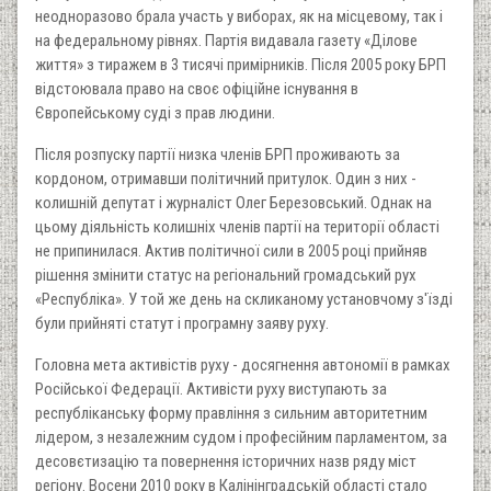
неодноразово брала участь у виборах, як на місцевому, так і
на федеральному рівнях. Партія видавала газету «Ділове
життя» з тиражем в 3 тисячі примірників. Після 2005 року БРП
відстоювала право на своє офіційне існування в
Європейському суді з прав людини.
Після розпуску партії низка членів БРП проживають за
кордоном, отримавши політичний притулок. Один з них -
колишній депутат і журналіст Олег Березовський. Однак на
цьому діяльність колишніх членів партії на території області
не припинилася. Актив політичної сили в 2005 році прийняв
рішення змінити статус на регіональний громадський рух
«Республіка». У той же день на скликаному установчому з'їзді
були прийняті статут і програмну заяву руху.
Головна мета активістів руху - досягнення автономії в рамках
Російської Федерації. Активісти руху виступають за
республіканську форму правління з сильним авторитетним
лідером, з незалежним судом і професійним парламентом, за
десовєтизацію та повернення історичних назв ряду міст
регіону. Восени 2010 року в Калінінградській області стало