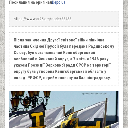
Посилання на оригінал
Depo.ua
https://www.ar25.org/node/33483
Після закінчення Другої світової війни північна
частина Східної Пруссії була передана Радянському
Союзу, був організований Кенігсбергський
особливий військовий округ, а 7 квітня 1946 року
указом Президії Верховної ради СРСР на території
округу була утворена Кенігсбергськая область у
складі РРФСР, перейменовану на Калінінградську.