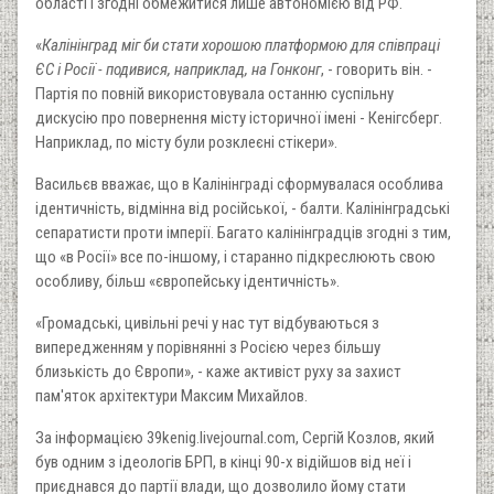
області і згодні обмежитися лише автономією від РФ.
«
Калінінград міг би стати хорошою платформою для співпраці
ЄС і Росії - подивися, наприклад, на Гонконг
, - говорить він. -
Партія по повній використовувала останню суспільну
дискусію про повернення місту історичної імені - Кенігсберг.
Наприклад, по місту були розклеєні стікери».
Васильєв вважає, що в Калінінграді сформувалася особлива
ідентичність, відмінна від російської, - балти. Калінінградські
сепаратисти проти імперії. Багато калінінградців згодні з тим,
що «в Росії» все по-іншому, і старанно підкреслюють свою
особливу, більш «європейську ідентичність».
«Громадські, цивільні речі у нас тут відбуваються з
випередженням у порівнянні з Росією через більшу
близькість до Європи», - каже активіст руху за захист
пам'яток архітектури Максим Михайлов.
За інформацією 39kenig.livejournal.com, Сергій Козлов, який
був одним з ідеологів БРП, в кінці 90-х відійшов від неї і
приєднався до партії влади, що дозволило йому стати