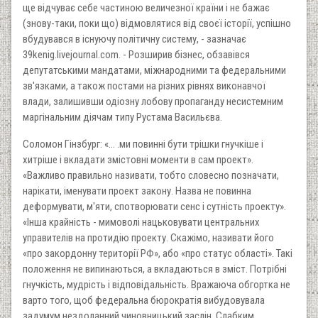
ще відчуває себе частиною величезної країни і не бажає
(знову-таки, поки що) відмовлятися від своєї історії, успішно
вбудувався в існуючу політичну систему, - зазначає
39kenig.livejournal.com. - Розширив бізнес, обзавівся
депутатськими мандатами, міжнародними та федеральними
зв'язками, а також постами на різних рівнях виконавчої
влади, залишивши одіозну лобову пропаганду несистемним
маргінальним діячам типу Рустама Васильєва.
Соломон Гінзбург: «... .ми повинні бути трішки гнучкіше і
хитріше і вкладати змістовні моменти в сам проект».
«Важливо правильно називати, тобто словесно позначати,
нарікати, іменувати проект закону. Назва не повинна
деформувати, м'яти, спотворювати сенс і сутність проекту».
«Інша крайність - мимоволі нацьковувати центральних
управителів на протидію проекту. Скажімо, називати його
«про закордонну території РФ», або «про статус області». Такі
положення не випинаються, а вкладаються в зміст. Потрібні
гнучкість, мудрість і відповідальність. Вражаюча обгортка не
варто того, щоб федеральна бюрократія вибудовувала
задумум нездоланний чиновницький заслін. Слабким