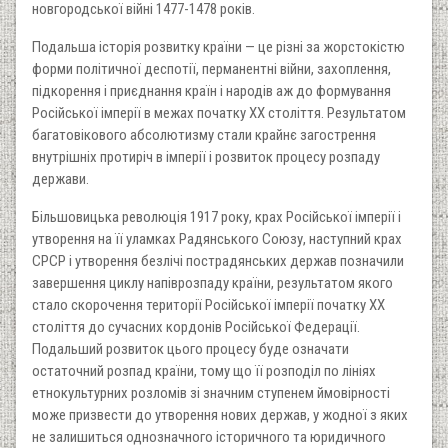
новгородської війні 1477-1478 років.
Подальша історія розвитку країни — це різні за жорстокістю
форми політичної деспотії, перманентні війни, захоплення,
підкорення і приєднання країн і народів аж до формування
Російської імперії в межах початку ХХ століття. Результатом
багатовікового абсолютизму стали крайнє загострення
внутрішніх протиріч в імперії і розвиток процесу розпаду
держави.
Більшовицька революція 1917 року, крах Російської імперії і
утворення на її уламках Радянського Союзу, наступний крах
СРСР і утворення безлічі пострадянських держав позначили
завершення циклу напіврозпаду країни, результатом якого
стало скорочення території Російської імперії початку ХХ
століття до сучасних кордонів Російської Федерації.
Подальший розвиток цього процесу буде означати
остаточний розпад країни, тому що її розподіл по лініях
етнокультурних розломів зі значним ступенем ймовірності
може призвести до утворення нових держав, у жодної з яких
не залишиться однозначного історичного та юридичного