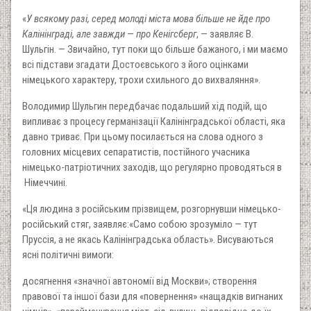
«
У всякому разі, серед молоді міста мова більше не йде про
Калінінграді, але завжди
—
про Кенігсберг
, — заявляє В.
Шульгін. — Звичайно, тут поки що більше бажаного, і ми маємо
всі підстави згадати Достоєвського з його оцінками
німецького характеру, трохи схильного до вихваляння».
Володимир Шульгин передбачає подальший хід подій, що
випливає з процесу германізації Калінінградської області, яка
давно триває. При цьому посилається на слова одного з
головних місцевих сепаратистів, постійного учасника
німецько-патріотичних заходів, що регулярно проводяться в
Німеччині.
«Ця людина з російським прізвищем, розгорнувши німецько-
російський стяг, заявляє:«Само собою зрозуміло — тут
Пруссія, а не якась Калінінградська область». Висуваються
ясні політичні вимоги:
досягнення «значної автономії від Москви»; створення
правової та іншої бази для «повернення» «нащадків вигнаних