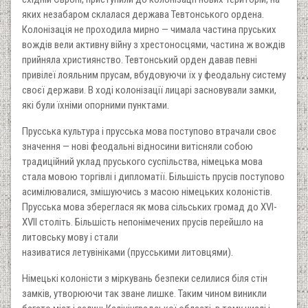
яких незабаром склалася держава Тевтонського ордена.
Колонізація не проходила мирно — чимала частина пруських
вождів вели активну війну з хрестоносцями, частина ж вождів
прийняла християнство. Тевтонський орден давав певні
привілеї лояльним прусам, вбудовуючи їх у феодальну систему
своєї держави. В ході колонізації лицарі засновували замки,
які були їхніми опорними пунктами.
Прусська культура і прусська мова поступово втрачали своє
значення — нові феодальні відносини витісняли собою
традиційний уклад пруського суспільства, німецька мова
стала мовою торгівлі і дипломатії. Більшість прусів поступово
асимілювалися, змішуючись з масою німецьких колоністів.
Прусська мова збереглася як мова сільських громад до XVI-
XVII століть. Більшість непонімечених прусів перейшло на
литовську мову і стали
називатися летувініками (прусськими литовцями).
Німецькі колоністи з міркувань безпеки селилися біля стін
замків, утворюючи так зване лишке. Таким чином виникли