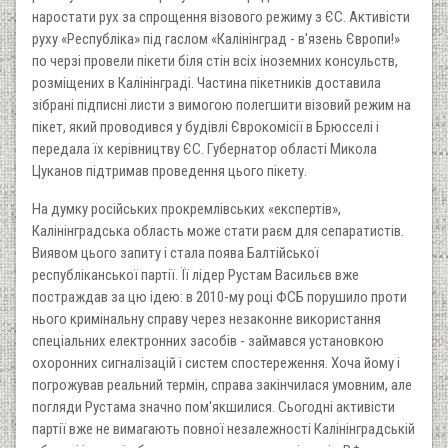
наростати рух за спрощення візового режиму з ЄС. Активісти
руху «Республіка» під гаслом «Калінінград - в'язень Європи!»
по черзі провели пікети біля стін всіх іноземних консульств,
розміщених в Калінінграді. Частина пікетників доставила
зібрані підписні листи з вимогою полегшити візовий режим на
пікет, який проводився у будівлі Єврокомісії в Брюсселі і
передала їх керівництву ЄС. Губернатор області Микола
Цуканов підтримав проведення цього пікету.
На думку російських прокремлівських «експертів»,
Калінінградська область може стати раєм для сепаратистів.
Виявом цього запиту і стала поява Балтійської
республіканської партії. Її лідер Рустам Васильєв вже
постраждав за цю ідею: в 2010-му році ФСБ порушило проти
нього кримінальну справу через незаконне використання
спеціальних електронних засобів - займався установкою
охоронних сигналізацій і систем спостереження. Хоча йому і
погрожував реальний термін, справа закінчилася умовним, але
погляди Рустама значно пом'якшилися. Сьогодні активісти
партії вже не вимагають повної незалежності Калінінградській