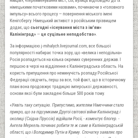
німців», «перейменування міст, сіл, вулиць відповідно до їх
німецькими початковими назвами», починаючи з «головного
імпульсу» всього процесу — повернення міського імені
Кенігсбергу. Німецький активіст з російським прізвищем
додає, що
сьогодні «існування міста з ім'ям«
Калінінград»
—
це суцільне неподобство»
.
За інформацією j-mihalych.livejournal.com, все більшої
популярності набирає точка зору, що «велика і неподільна»
Росія розпадеться на кілька окремих суверенних держав. І
першою в черзі на відділення є Калінінградська область. На
користь припущення про неминучість розпаду Російської
Федерації свідчить, перш за все, той факт, що в історичному
плані вона продовжує традицію імперської державності,
основи якої були закладені більше 500 років тому.
«
Уявіть таку ситуацію. Припустимо, жителям Німеччини стало
прикро, що за підсумками Другої світової війни Калінінград і
околиці (Східна Пруссія) відійшли Росії, - коментує блогер. -
Ангела Меркель починає робити те ж саме в Калінінградській
області, що і Володимир Путін в Криму. Спочатку заявляє про