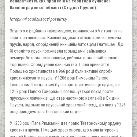
сепаратистських процесів на території сучасної
Калінінградської області (Східної Пруссії).
Історичні особливості розвитку
Згідно з офіційною інформацією, починаючи з V століття на
території нинішньої Калінінградської області жили племена
прусів, народ, споріднений нинішнім литовцям і латишам. До
XI століття пруси проживали громадами, займалися
землеробством, полюванням, рибальством і прибережної
торгівлею. Сповідували язичництво. Після прийняття
Польщею християнства в 966 році були активні спроби
християнізувати прусів. У 1206 році Римським Папою
Інокентієм III видається булла про християнізації прусів, а в
1217 році Папою Гонорієм III оголошується похід проти
прусських язичників, що став частиною кампаній в Східній
Пруссії, відомих як прусський хрестовий похід, до яких у 1226
році приєднується Тевтонський орден.
У 1230 році Папа Римський дає право Тевтонському ордену
хрестити прусів. Німецькі хрестоносці, що мали інтереси в
східній Європі, приступили до колонізації нових територій, на