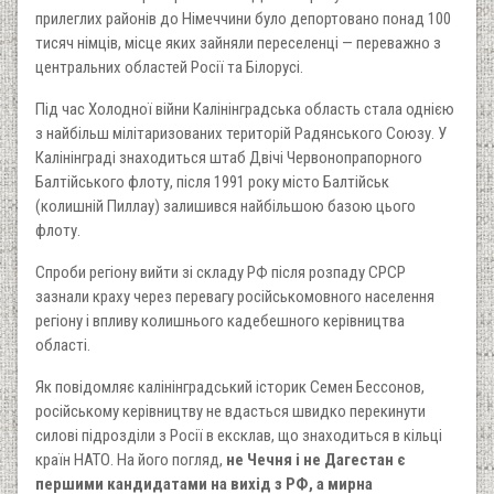
прилеглих районів до Німеччини було депортовано понад 100
тисяч німців, місце яких зайняли переселенці — переважно з
центральних областей Росії та Білорусі.
Під час Холодної війни Калінінградська область стала однією
з найбільш мілітаризованих територій Радянського Союзу. У
Калінінграді знаходиться штаб Двічі Червонопрапорного
Балтійського флоту, після 1991 року місто Балтійськ
(колишній Пиллау) залишився найбільшою базою цього
флоту.
Спроби регіону вийти зі складу РФ після розпаду СРСР
зазнали краху через перевагу російськомовного населення
регіону і впливу колишнього кадебешного керівництва
області.
Як повідомляє калінінградський історик Семен Бессонов,
російському керівництву не вдасться швидко перекинути
силові підрозділи з Росії в ексклав, що знаходиться в кільці
країн НАТО. На його погляд,
не Чечня і не Дагестан є
першими кандидатами на вихід з РФ, а мирна