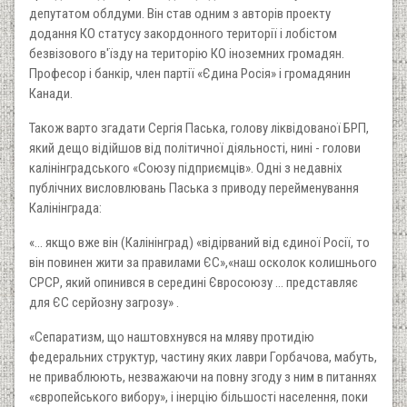
депутатом облдуми. Він став одним з авторів проекту
додання КО статусу закордонного території і лобістом
безвізового в'їзду на територію КО іноземних громадян.
Професор і банкір, член партії «Єдина Росія» і громадянин
Канади.
Також варто згадати Сергія Паська, голову ліквідованої БРП,
який дещо відійшов від політичної діяльності, нині - голови
калінінградського «Союзу підприємців». Одні з недавніх
публічних висловлювань Паська з приводу перейменування
Калінінграда:
«... якщо вже він (Калінінград) «відірваний від єдиної Росії, то
він повинен жити за правилами ЄС»,«наш осколок колишнього
СРСР, який опинився в середині Євросоюзу ... представляє
для ЄС серйозну загрозу» .
«Сепаратизм, що наштовхнувся на мляву протидію
федеральних структур, частину яких лаври Горбачова, мабуть,
не приваблюють, незважаючи на повну згоду з ним в питаннях
«європейського вибору», і інерцію більшості населення, поки