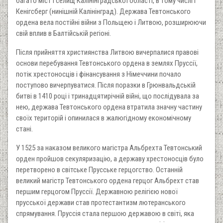
багато міст і селищ Калінінградської області, в тому числі і
Кенігсберг (нинішній Калінінград). Держава Тевтонського
ордена вела постійні війни з Польщею і Литвою, розширюючи
свій вплив в Балтійській регіоні.
Після прийняття християнства Литвою вичерпалися правові
основи перебування Тевтонського ордена в землях Пруссії,
потік хрестоносців і фінансування з Німеччини почало
поступово вичерпуватися. Після поразки в Грюнвальдській
битві в 1410 році і тринадцятирічній війні, що послідувала за
нею, держава Тевтонського ордена втратила значну частину
своїх територій і опинилася в жалюгідному економічному
стані.
У 1525 за наказом великого магістра Альбрехта Тевтонський
орден пройшов секуляризацію, а державу хрестоносців було
перетворено в світське Прусське герцогство. Останній
великий магістр Тевтонського ордена герцог Альбрехт став
першим герцогом Пруссії. Державною релігією нової
прусської держави став протестантизм лютеранського
спрямування. Пруссія стала першою державою в світі, яка