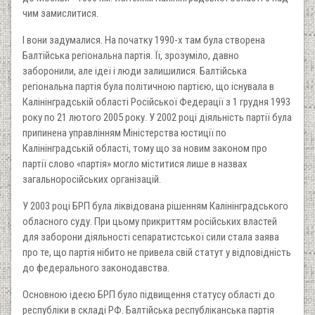
чим замислитися.
І вони задумалися. На початку 1990-х там була створена
Балтійська регіональна партія. Її, зрозуміло, давно
заборонили, але ідеї і люди залишилися. Балтійська
регіональна партія була політичною партією, що існувала в
Калінінградській області Російської Федерації з 1 грудня 1993
року по 21 лютого 2005 року. У 2002 році діяльність партії була
припинена управлінням Міністерства юстиції по
Калінінградській області, тому що за новим законом про
партії слово «партія» могло міститися лише в назвах
загальноросійських організацій.
У 2003 році БРП була ліквідована рішенням Калінінградського
обласного суду. При цьому прикриттям російських властей
для заборони діяльності сепаратистської сили стала заява
про те, що партія нібито не привела свій статут у відповідність
до федерального законодавства.
Основною ідеєю БРП було підвищення статусу області до
республіки в складі РФ. Балтійська республіканська партія