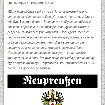
під прапорами німецької Пруссії.
«
Що ж буде робити в цій ситуації Путін, одержимий ідеєю
відродження Радянського Союзу?
- ставить питанням блогер j-
mihalych.livejournal.com. -
Використає свій улюблений метод
вирішення проблем - силовий варіант придушення мітингів і
репресії? Звинуватить у всьому США? Президент Росії вже
підписав закон, що посилює кримінальну відповідальність за
публічні заклики до сепаратизму. Але своїми діями сам
провокує зростання сепаратистських настроїв в Росії.
Неможливо нескінченно використовувати силу, завжди
знайдеться інша сила. Ігнорувати цю ситуацію довго не вийде,
буде соціальний вибух. Подивимося, як Путін вибереться з цієї
пастки, в яку сам себе загнав
».