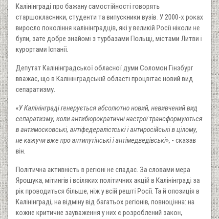
Калінінграді про бажану самостійності говорять
старшокласники, студенти та випускники вузів. У 2000-х роках
виросло покоління калінінградців, які у великій Росії ніколи не
були, зате добре знайомі з турбазами Польщі, містами Литви і
курортами Іспанії.
Депутат Калінінградської обласної думи Соломон Гінзбург
вважає, що в Калінінградській області процвітає новий вид
сепаратизму.
«
У Калінінграді генерується абсолютно новий, невивчений вид
сепаратизму, коли антибюрократичні настрої трансформуються
в антимосковські, антіфедералістські і антиросійські в цілому,
не кажучи вже про антипутінські і антімедведівські
», - сказав
він.
Політична активність в регіоні не спадає. За словами мера
Ярошука, мітингів і всіляких політичних акцій в Калінінграді за
рік проводиться більше, ніж у всій решті Росії. Та й опозиція в
Калінінграді, на відміну від багатьох регіонів, повноцінна: на
кожне критичне зауваження у них є розроблений закон,