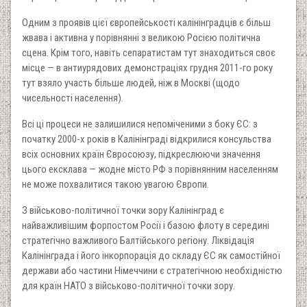
Одним з проявів цієї європейськості калінінградців є більш
жвава і активна у порівнянні з великою Росією політична
сцена. Крім того, навіть сепаратистам тут знаходиться своє
місце — в антиурядових демонстраціях грудня 2011-го року
тут взяло участь більше людей, ніж в Москві (щодо
чисельності населення).
Всі ці процеси не залишилися непоміченими з боку ЄС: з
початку 2000-х років в Калінінграді відкрилися консульства
всіх основних країн Євросоюзу, підкреслюючи значення
цього ексклава — жодне місто РФ з порівнянним населенням
не може похвалитися такою увагою Європи.
З військово-політичної точки зору Калінінград є
найважливішим форпостом Росії і базою флоту в середині
стратегічно важливого Балтійського регіону. Ліквідація
Калінінграда і його інкорпорація до складу ЄС як самостійної
держави або частини Німеччини є стратегічною необхідністю
для країн НАТО з військово-політичної точки зору.