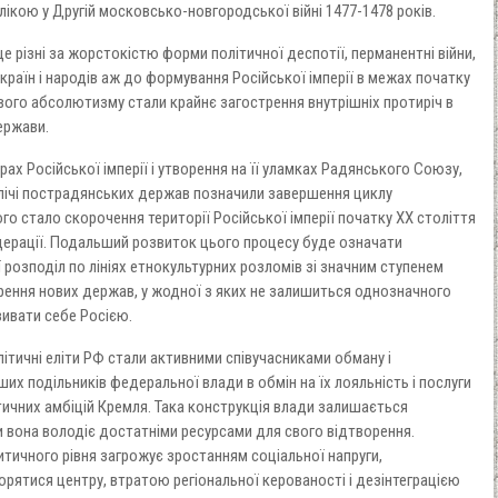
кою у Другій московсько-новгородської війні 1477-1478 років.
е різні за жорстокістю форми політичної деспотії, перманентні війни,
країн і народів аж до формування Російської імперії в межах початку
вого абсолютизму стали крайнє загострення внутрішніх протиріч в
ержави.
ах Російської імперії і утворення на її уламках Радянського Союзу,
злічі пострадянських держав позначили завершення циклу
го стало скорочення території Російської імперії початку ХХ століття
дерації. Подальший розвиток цього процесу буде означати
 розподіл по лініях етнокультурних розломів зі значним ступенем
рення нових держав, у жодної з яких не залишиться однозначного
зивати себе Росією.
олітичні еліти РФ стали активними співучасниками обману і
их подільників федеральної влади в обмін на їх лояльність і послуги
ітичних амбіцій Кремля. Така конструкція влади залишається
и вона володіє достатніми ресурсами для свого відтворення.
тичного рівня загрожує зростанням соціальної напруги,
орятися центру, втратою регіональної керованості і дезінтеграцією