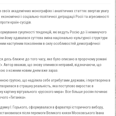
 в своїх академічних монографіях і аналітичних статтях звертав увагу
 економічної і соціально-політичної деградації Росії та агресивності
 проти країн-сусідів.
формування сукупності тенденцій, які ведуть Росію до її неминучого
ни йому здавалася суттєва зміна національно-культурної структури
жним наступним поколінням в силу особливостей демографічної
ся десь ближче до того часу, яке було описано в пророчому романі
. Автор вважав, що знову опинився неправий, відзначаючи, що
ною з кожним новим днем ​​вже зараз.
нною групою, що наділила себе атрибутами держави, і перетворена в
творилася в страшну реальність, яка поступово виростає в
 картину віртуального «русского мира». Все більше росіян починає
чого «Титаніка».
а думку І. Горького, сформувалася в фарватері історичного вибору,
 встановилася після перемоги Великого князя Московського Івана