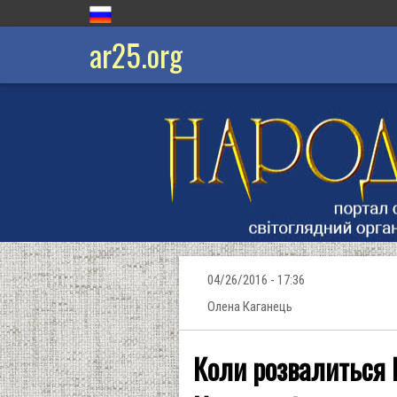
ar25.org
04/26/2016 - 17:36
Олена Каганець
Коли розвалиться Р