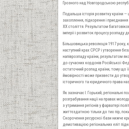
Грозного над Новгородською республі
Подальша історія розвитку країни — ц
захоплення, підкорення і приєднання 
ХХ століття. Результатом багатовіко
імперії і розвиток процесу розпаду д
Більшовицька революція 1917 року, кр
наступний крах СРСР і утворення бе
напіврозпаду країни, результатом яко
до сучасних кордонів Російської Фе
остаточний розпад країни, тому що її
ймовірності може призвести до утво
історичного та юридичного права на
Як зазначає І. Горький, регіональні п
розграбування нації на правах молодш
з утримання регіонів у фарватері пол
життєздатною тільки до тих пір, пок
Скорочення ресурсної бази нижче кри
демотивацією регіональних еліт підк