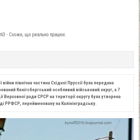
ті
3 - Схоже, що реально працює.
ї війни північна частина Східної Пруссії була передана
ований Кенігсбергський особливий військовий округ, а 7
ії Верховної ради СРСР на території округу була утворена
аді РРФСР, перейменовану на Калінінградську.