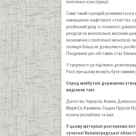
політичної конструкції.
Саме такий сценарій розвивається в с
завершення «нафтового століття», с
російський уряд їх головного джере
ресурсів по монопольно високим цінам
економічної і політичної монополії 
ізоляція більш не дозволяють російсь
Поєднання цих обставин стає близьки
У сукупності це підсилює дезінтеграц
Росії при цьому можуть бути самими 
Серед майбутніх державних утворе
виділили такі:
Дагестан, Черкесія, Аланія, Далекосх
Мерій Ел, Калмикія, Східна Пруссія (
козача республіка та інші.
У цьому матеріалі розглянемо пот
сучасної Калінінградської області 