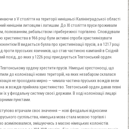
наючи з V століття на території нинішньої Калінінградської області
ений нинішнім литовцям і латишам. До XI століття пруси проживали
, полюванням, рибальством і прибережної торгівлею. Сповідували
 християнства в 966 році були активні спроби християнізувати
окентієм III видається булла про християнізації прусів, а в 1217 році
ід проти прусських язичників, що став частиною кампаній в Східній
вий похід, до яких у 1226 році приєднується Тевтонський орден.
 Тевтонському ордену хрестити прусів. Німецькі хрестоносці, що
тупили до колонізації нових територій, на яких незабаром склалася
ізація не проходила мирно — чимала частина пруських вождів вели
ина ж вождів прийняла християнство. Тевтонський орден давав певні
 їх у феодальну систему своєї держави. В ході колонізації лицарі
порними пунктами.
оступово втрачали своє значення — нові феодальні відносини
руського суспільства, німецька мова стала мовою торгівлі і
ово асимілювалися, змішуючись з масою німецьких колоністів.