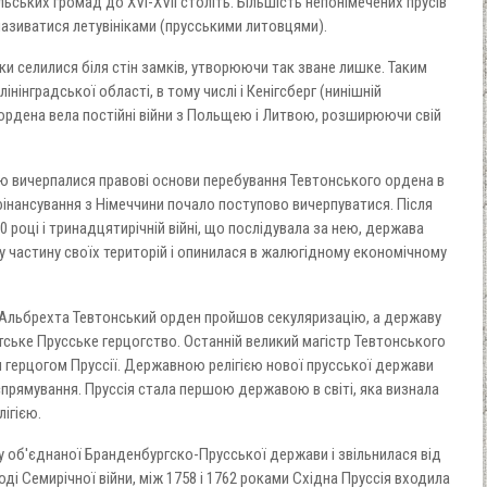
ьських громад до XVI-XVII століть. Більшість непонімечених прусів
називатися летувініками (прусськими литовцями).
ки селилися біля стін замків, утворюючи так зване лишке. Таким
інінградської області, в тому числі і Кенігсберг (нинішній
ордена вела постійні війни з Польщею і Литвою, розширюючи свій
ю вичерпалися правові основи перебування Тевтонського ордена в
 фінансування з Німеччини почало поступово вичерпуватися. Після
0 році і тринадцятирічній війні, що послідувала за нею, держава
 частину своїх територій і опинилася в жалюгідному економічному
а Альбрехта Тевтонський орден пройшов секуляризацію, а державу
тське Прусське герцогство. Останній великий магістр Тевтонського
 герцогом Пруссії. Державною релігією нової прусської держави
прямування. Пруссія стала першою державою в світі, яка визнала
ігією.
ду об'єднаної Бранденбургско-Прусської держави і звільнилася від
оді Семирічної війни, між 1758 і 1762 роками Східна Пруссія входила