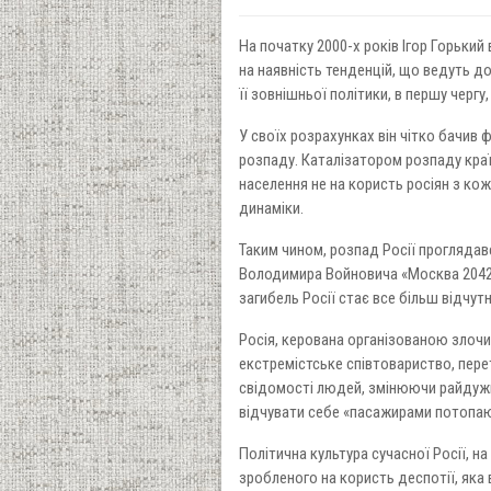
На початку 2000-х років Ігор Горький
на наявність тенденцій, що ведуть до
її зовнішньої політики, в першу чергу,
У своїх розрахунках він чітко бачив 
розпаду. Каталізатором розпаду краї
населення не на користь росіян з ко
динаміки.
Таким чином, розпад Росії проглядав
Володимира Войновича «Москва 2042»
загибель Росії стає все більш відчут
Росія, керована організованою злочи
екстремістське співтовариство, пере
свідомості людей, змінюючи райдужну
відчувати себе «пасажирами потопаю
Політична культура сучасної Росії, н
зробленого на користь деспотії, яка