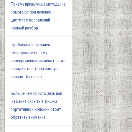
Почему привычные методы не
помогают при лечении
цистита и воспалений —
полный разбор
Проблемы с питанием
смартфона и почему
своевременная замена гнезда
зарядки телефона самсунг
спасает батарею
Больше чем просто звук или
На какие скрытые фишки
портативной колонки стоит
обратить внимание