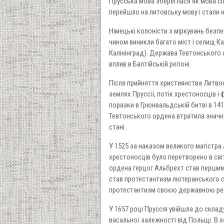
Прусська мова збереглася як мова сіл
перейшло на литовську мову і стали 
Німецькі колоністи з міркувань безпе
чином виникли багато міст і селищ Кал
Калінінград). Держава Тевтонського 
вплив в Балтійській регіоні.
Після прийняття християнства Литво
землях Пруссії, потік хрестоносців і
поразки в Грюнвальдській битві в 141
Тевтонського ордена втратила значну
стані.
У 1525 за наказом великого магістр
хрестоносців було перетворено в сві
ордена герцог Альбрехт став першим
став протестантизм лютеранського с
протестантизм своєю державною рел
У 1657 році Пруссія увійшла до скла
васальної залежності від Польщі. В х