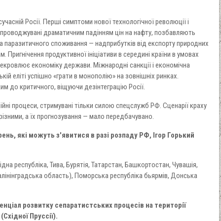
учасній Росії. Перші симптоми нової технологічної революції і
упроводжувані драматичним падінням цін на нафту, позбавляють
ла паразитичного споживання — надприбутків від експорту природних
. Пригнічення продуктивної ініціативи в середині країни в умовах
знекровлює економіку держави. Міжнародні санкції і економічна
кій еліті успішно «грати в монополію» на зовнішніх ринках.
м до критичного, віщуючи дезінтеграцію Росії.
ійні процеси, стримувані тільки силою спецслужб РФ. Сценарії краху
різними, а їх прогнозування — мало передбачувано.
нь, які можуть з'явитися в разі розпаду РФ, Ігор Горький
ідна республіка, Тива, Бурятія, Татарстан, Башкортостан, Чувашія,
Калінінградська область), Поморська республіка бьярмів, Донська
енціал розвитку сепаратистських процесів на території
(Східної Пруссії).