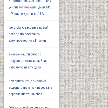
Возобновляемая энергетика
усиливает позиции: доля ВИЭ
в Украине достигла 11%
Iberdrola установила новый
рекорд по поставкам
электроэнергии в Италии
Учёные нашли способ
получать экологичный газ
напрямую из отходов
Как приручить домашний
водонагреватель и перестать
переплачивать за свет
Объекты в Испании: гид по