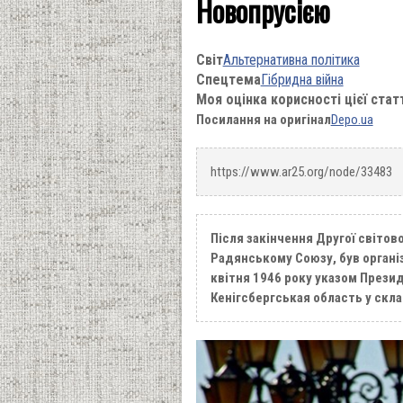
Новопрусією
Світ
Альтернативна політика
Спецтема
Гібридна війна
Моя оцінка корисності цієї стат
Посилання на оригінал
Depo.ua
https://www.ar25.org/node/33483
Після закінчення Другої світово
Радянському Союзу, був організ
квітня 1946 року указом Презид
Кенігсбергськая область у скл