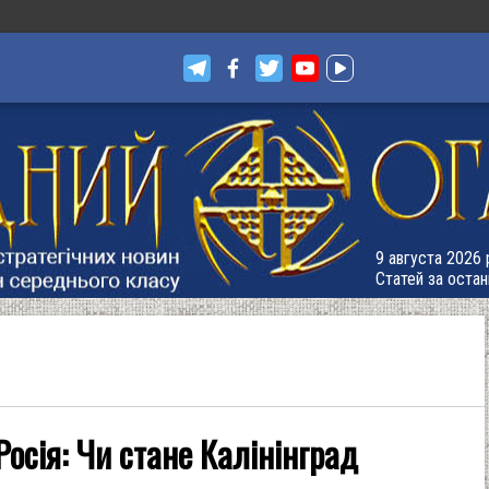
9 августа 2026 
Статей за остан
осія: Чи стане Калінінград