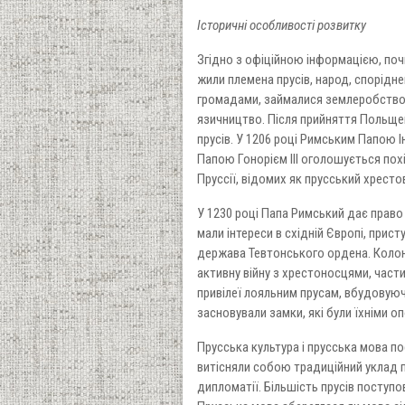
Історичні особливості розвитку
Згідно з офіційною інформацією, почи
жили племена прусів, народ, спорідн
громадами, займалися землеробством
язичництво. Після прийняття Польщею
прусів. У 1206 році Римським Папою Ін
Папою Гонорієм III оголошується пох
Пруссії, відомих як прусський хресто
У 1230 році Папа Римський дає право
мали інтереси в східній Європі, прис
держава Тевтонського ордена. Колон
активну війну з хрестоносцями, част
привілеї лояльним прусам, вбудовуючи
засновували замки, які були їхніми о
Прусська культура і прусська мова п
витісняли собою традиційний уклад п
дипломатії. Більшість прусів поступ