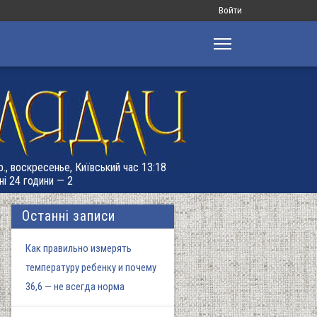
Меню
Войти
облікового
запису
користувача
р., воскресенье, Київський час 13:18
ні 24 години — 2
Останні записи
Как правильно измерять
температуру ребенку и почему
36,6 — не всегда норма