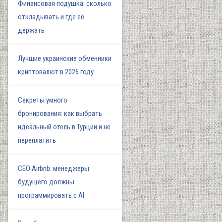
Финансовая подушка: сколько
откладывать и где её
держать
Лучшие украинские обменники
криптовалют в 2026 году
Секреты умного
бронирования: как выбрать
идеальный отель в Турции и не
переплатить
СЕО Airbnb: менеджеры
будущего должны
программировать с AI