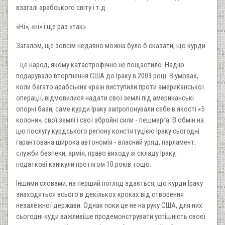
взагалі арабського світу і т.д.
«Ні», «ні» і ще раз «так»
Загалом, ще зовсім недавно можна було б сказати, що курди
- це народ, якому катастрофічно не пощастило. Надію
подарувало вторгнення США до Іраку в 2003 році. В умовах,
коли багато арабських країн виступили проти американської
операції, відмовилися надати свої землі під американські
опорні бази, саме курди Іраку запропонували себе в якості «5
колони», свої землі і свої збройні сили - пешмерга. В обмін на
цю послугу курдського регіону конституцією Іраку сьогодні
гарантована широка автономія - власний уряд, парламент,
служби безпеки, армія, право виходу зі складу Іраку,
податкові канікули протягом 10 років тощо.
Іншими словами, на перший погляд здається, що курди Іраку
знаходяться всього в декількох кроках від створення
незалежної держави. Однак поки це не на руку США, для них
сьогодні куди важливіше продемонструвати успішність своєї