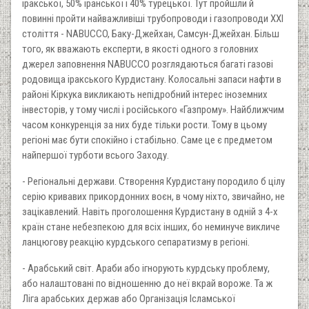
іракської, 50% іранської і 40% турецької. Тут пройшли й
повинні пройти найважливіші трубопроводи і газопроводи ХХI
століття - NABUCCO, Баку-Джейхан, Самсун-Джейхан. Більш
того, як вважають експерти, в якості одного з головних
джерел заповнення NABUCCO розглядаються багаті газові
родовища іракського Курдистану. Колосальні запаси нафти в
районі Кіркука викликають непідробний інтерес іноземних
інвесторів, у тому числі і російського «Газпрому». Найближчим
часом конкуренція за них буде тільки рости. Тому в цьому
регіоні має бути спокійно і стабільно. Саме це є предметом
найпершої турботи всього Заходу.
- Регіональні держави. Створення Курдистану породило б цілу
серію кривавих прикордонних воєн, в чому ніхто, звичайно, не
зацікавлений. Навіть проголошення Курдистану в одній з 4-х
країн стане небезпекою для всіх інших, бо неминуче викличе
ланцюгову реакцію курдського сепаратизму в регіоні.
- Арабський світ. Араби або ігнорують курдську проблему,
або налаштовані по відношенню до неї вкрай вороже. Та ж
Ліга арабських держав або Організація Ісламської