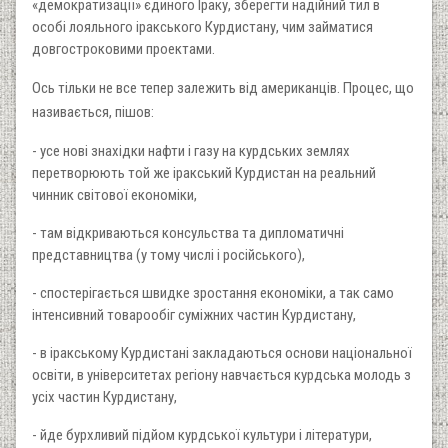
«демократизації» єдиного Іраку, зберегти надійний тил в
особі лояльного іракського Курдистану, чим займатися
довгостроковими проектами.
Ось тільки не все тепер залежить від американців.
Процес, що
називається, пішов:
- усе нові знахідки нафти і газу на курдських землях
перетворюють той же іракський Курдистан на реальний
чинник світової економіки,
- там відкриваються консульства та дипломатичні
представництва (у тому числі і російського),
- спостерігається швидке зростання економіки, а так само
інтенсивний товарообіг суміжних частин Курдистану,
- в іракському Курдистані закладаються основи національної
освіти, в університетах регіону навчається курдська молодь з
усіх частин Курдистану,
- йде бурхливий підйом курдської культури і літератури,