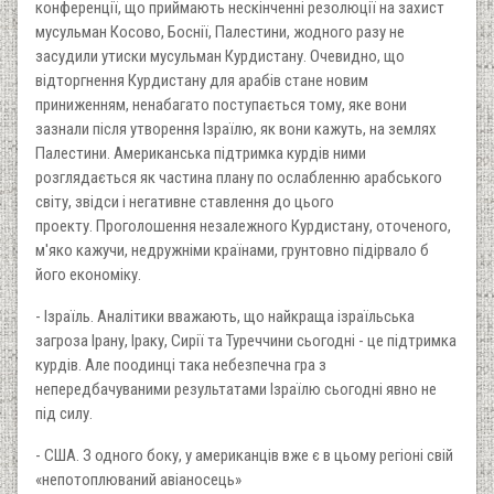
конференції, що приймають нескінченні резолюції на захист
мусульман Косово, Боснії, Палестини, жодного разу не
засудили утиски мусульман Курдистану. Очевидно, що
відторгнення Курдистану для арабів стане новим
приниженням, ненабагато поступається тому, яке вони
зазнали після утворення Ізраїлю, як вони кажуть, на землях
Палестини. Американська підтримка курдів ними
розглядається як частина плану по ослабленню арабського
світу, звідси і негативне ставлення до цього
проекту. Проголошення незалежного Курдистану, оточеного,
м'яко кажучи, недружніми країнами, грунтовно підірвало б
його економіку.
- Ізраїль. Аналітики вважають, що найкраща ізраїльська
загроза Ірану, Іраку, Сирії та Туреччини сьогодні - це підтримка
курдів. Але поодинці така небезпечна гра з
непередбачуваними результатами Ізраїлю сьогодні явно не
під силу.
- США. З одного боку, у американців вже є в цьому регіоні свій
«непотоплюваний авіаносець»