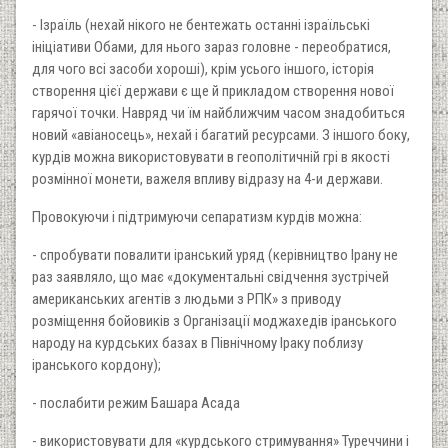
- Ізраїль (нехай нікого не бентежать останні ізраїльські
ініціативи Обами, для нього зараз головне - переобратися,
для чого всі засоби хороші), крім усього іншого, історія
створення цієї держави є ще й прикладом створення нової
гарячої точки. Навряд чи їм найближчим часом знадобиться
новий «авіаносець», нехай і багатий ресурсами. З іншого боку,
курдів можна використовувати в геополітичній грі в якості
розмінної монети, важеля впливу відразу на 4-и держави.
Провокуючи і підтримуючи сепаратизм курдів можна:
- спробувати повалити іранський уряд (керівництво Ірану не
раз заявляло, що має «документальні свідчення зустрічей
американських агентів з людьми з РПК» з приводу
розміщення бойовиків з Організації моджахедів іранського
народу на курдських базах в Північному Іраку поблизу
іранського кордону);
- послабити режим Башара Асада
- використовувати для «курдського стримування» Туреччини і