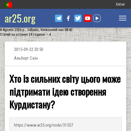
Меню
Entrar
ar25.org
обліковог
запису
8 Agosto 2026 р., Sábado, Київський час 08:42
користув
Статей за останні 24 години — 4
2015-09-22 20:50
Альберт Саїн
Хто із сильних світу цього може
підтримати ідею створення
Курдистану?
https://www.ar25.org/node/31557