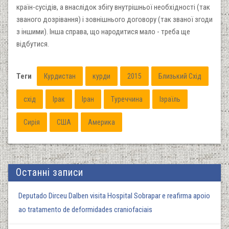
країн-сусідів, а внаслідок збігу внутрішньої необхідності (так
званого дозрівання) і зовнішнього договору (так званої згоди
з іншими). Інша справа, що народитися мало - треба ще
відбутися.
Теги
Курдистан
курди
2015
Близький Схід
схід
Ірак
Іран
Туреччина
Ізраїль
Сирія
США
Америка
Останні записи
Deputado Dirceu Dalben visita Hospital Sobrapar e reafirma apoio
ao tratamento de deformidades craniofaciais