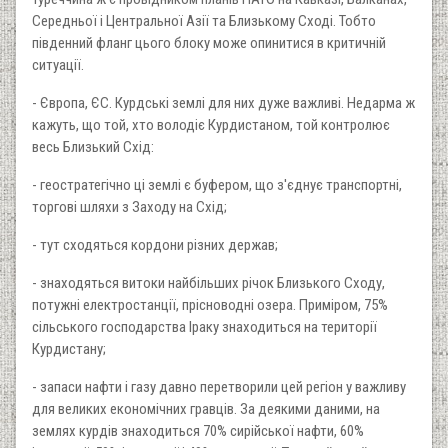
Середньої і Центральної Азії та Близькому Сході. Тобто
південний фланг цього блоку може опинитися в критичній
ситуації.
- Європа, ЄС. Курдські землі для них дуже важливі. Недарма ж
кажуть, що той, хто володіє Курдистаном, той контролює
весь Близький Схід:
- геостратегічно ці землі є буфером, що з'єднує транспортні,
торгові шляхи з Заходу на Схід;
- тут сходяться кордони різних держав;
- знаходяться витоки найбільших річок Близького Сходу,
потужні електростанції, прісноводні озера. Приміром, 75%
сільського господарства Іраку знаходиться на території
Курдистану;
- запаси нафти і газу давно перетворили цей регіон у важливу
для великих економічних гравців. За деякими даними, на
землях курдів знаходиться 70% сирійської нафти, 60%