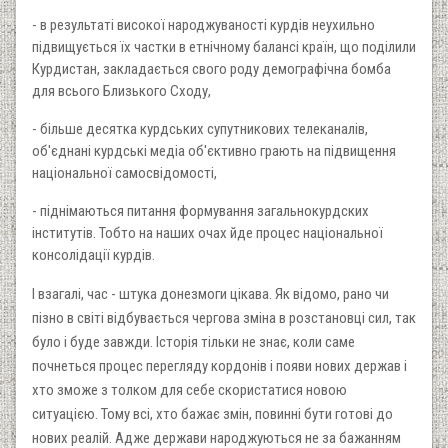
- в результаті високої народжуваності курдів неухильно
підвищується їх частки в етнічному балансі країн, що поділили
Курдистан, закладається свого роду демографічна бомба
для всього Близького Сходу,
- більше десятка курдських супутникових телеканалів,
об'єднані курдські медіа об'єктивно грають на підвищення
національної самосвідомості,
- піднімаються питання формування загальнокурдских
інститутів. Тобто на наших очах йде процес національної
консолідації курдів.
І взагалі, час
- штука донезмоги цікава. Як відомо, рано чи
пізно в світі відбувається чергова зміна в розстановці сил, так
було і буде завжди. Історія тільки не знає, коли саме
почнеться процес перегляду кордонів і появи нових держав і
хто зможе з толком для себе скористатися новою
ситуацією. Тому всі, хто бажає змін, повинні бути готові до
нових реалій. Адже держави народжуються не за бажанням