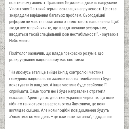
політичному аспекті. Правління Януковича досить напружене.
У політології є такий термін: ескалація напруженості. Це стає
знаряддям вирішення багатьох проблем. Сьогоднішні
реформи не мають позитивного і змістового наповнення. Щоб
люди все ж прийняли те, що влада називає реформами,
вводиться такий спеціальний фон нестабільності", - зауважив
Небоженко.
Політолог зазначив, що влада прекрасно розуміє, що
розкручування націоналізму має свої межі.
"На якомусь етапі це вийде із-під контролю і частина
гламурних націоналістів залишиться на телебаченні і буде
кокетувати із владою. А інша частина буде серйозно її
сприймати. Саме проти неї і буде направлена стратегія
ескалації. Арешт двох десятків українців через те, що вони
ніби-то ганяються за вертольотом Януковича, це поки
виглядає смішно. Але коли подібні повідомлення будуть
з’являтися кожен день – це вже інше питання", - додав він.