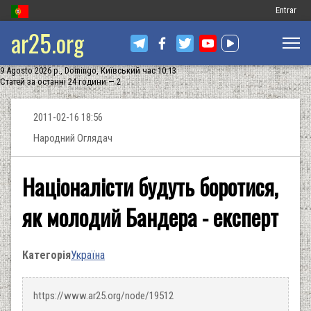
Меню
Entrar
ar25.org
обліковог
запису
9 Agosto 2026 р., Domingo, Київський час 10:13
користув
Статей за останні 24 години — 2
2011-02-16 18:56
Народний Оглядач
Націоналісти будуть боротися,
як молодий Бандера - експерт
Категорія
Україна
https://www.ar25.org/node/19512