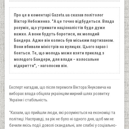
Про це в коментарі Gazeta.ua сказав політолог
Віктор Небоженко. "А це точно відбудеться. Влада
розуміє, що утримати націоналістів буде дуже
важко. А вони будуть боротися, як молодий
Бандера. Адже він колись був міським партизаном.
Вони вбивали міністрів на вулицях. Цього зараз і
бояться. Те, що молодь може взяти приклад з
молодого Бандери, для влади – колосальне
відкриття", - наголосив він.
Експерт нагадав, що після перемоги Віктора Януковича на
виборах влада обіцяла українцям мирний шлях розвитку
України і стабільність.
"Казали, що прийшли люди, які розуміються на економіці та
політиці. Насправді, за рік не було ні одного дня, щоб ми не
бачили якісь події доволі скандальні, але слабкі у соціально-