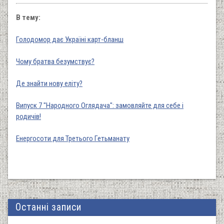
В тему:
Голодомор дає Україні карт-бланш
Чому братва безумствує?
Де знайти нову еліту?
Випуск 7 "Народного Оглядача": замовляйте для себе і
родичів!
Енергосоти для Третього Гетьманату
Останні записи