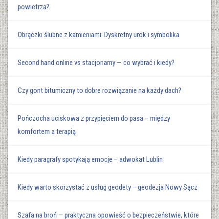
powietrza?
Obrączki ślubne z kamieniami: Dyskretny urok i symbolika
Second hand online vs stacjonarny — co wybrać i kiedy?
Czy gont bitumiczny to dobre rozwiązanie na każdy dach?
Pończocha uciskowa z przypięciem do pasa – między
komfortem a terapią
Kiedy paragrafy spotykają emocje – adwokat Lublin
Kiedy warto skorzystać z usług geodety – geodezja Nowy Sącz
Szafa na broń — praktyczna opowieść o bezpieczeństwie, które