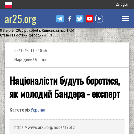
Меню
Zaloguj
ar25.org
облікового
запису
8 Sierpień 2026 р., sobota, Київський час 17:51
користувач
Статей за останні 24 години — 3
02/16/2011 - 18:56
Народний Оглядач
Націоналісти будуть боротися,
як молодий Бандера - експерт
Категорія
Україна
https://www.ar25.org/node/19512