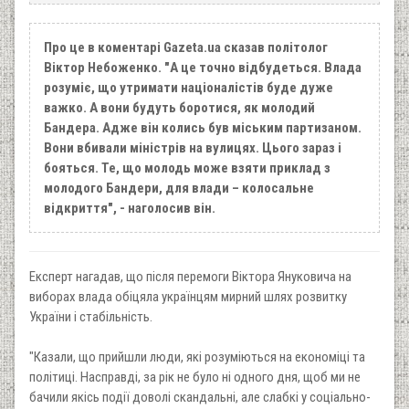
Про це в коментарі Gazeta.ua сказав політолог
Віктор Небоженко. "А це точно відбудеться. Влада
розуміє, що утримати націоналістів буде дуже
важко. А вони будуть боротися, як молодий
Бандера. Адже він колись був міським партизаном.
Вони вбивали міністрів на вулицях. Цього зараз і
бояться. Те, що молодь може взяти приклад з
молодого Бандери, для влади – колосальне
відкриття", - наголосив він.
Експерт нагадав, що після перемоги Віктора Януковича на
виборах влада обіцяла українцям мирний шлях розвитку
України і стабільність.
"Казали, що прийшли люди, які розуміються на економіці та
політиці. Насправді, за рік не було ні одного дня, щоб ми не
бачили якісь події доволі скандальні, але слабкі у соціально-