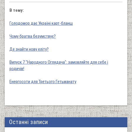
В тему:
Голодомор дає Україні карт-бланш
Чому братва безумствує?
Де знайти нову еліту?
Випуск 7 "Народного Оглядача": замовляйте для себе і
родичів!
Енергосоти для Третього Гетьманату
Останні записи