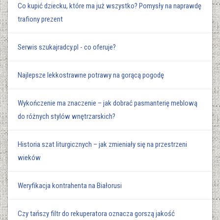
Co kupić dziecku, które ma już wszystko? Pomysły na naprawdę
trafiony prezent
Serwis szukajradcy.pl - co oferuje?
Najlepsze lekkostrawne potrawy na gorącą pogodę
Wykończenie ma znaczenie – jak dobrać pasmanterię meblową
do różnych stylów wnętrzarskich?
Historia szat liturgicznych – jak zmieniały się na przestrzeni
wieków
Weryfikacja kontrahenta na Białorusi
Czy tańszy filtr do rekuperatora oznacza gorszą jakość