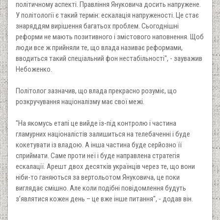
політичному аспекті. Правління Януковича досить напружене.
У політології є такий термін: ескалація напруженості. Це стає
знаряддям вирішення багатьох проблем. Сьогоднішні
реформи не мають позитивного і змістового наповнення. Щоб
люди все ж прийняли те, що влада називає реформами,
вводиться такий спеціальний фон нестабільності", - зауважив
Небоженко.
Політолог зазначив, що влада прекрасно розуміє, що
розкручування націоналізму має свої межі.
"На якомусь етапі це вийде із-під контролю і частина
гламурних націоналістів залишиться на телебаченні і буде
кокетувати із владою. А інша частина буде серйозно її
сприймати. Саме проти неї і буде направлена стратегія
ескалації. Арешт двох десятків українців через те, що вони
ніби-то ганяються за вертольотом Януковича, це поки
виглядає смішно. Але коли подібні повідомлення будуть
з’являтися кожен день – це вже інше питання", - додав він.