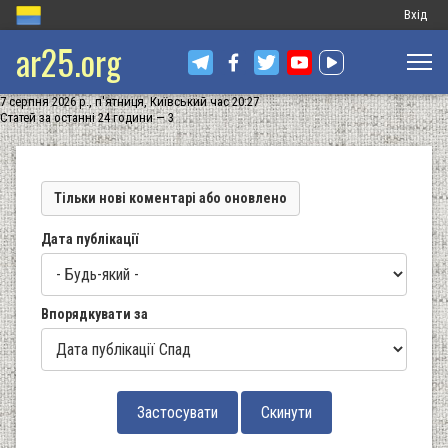
Меню
Вхід
ar25.org
обліков
запису
7 серпня 2026 р., п'ятниця, Київський час 20:27
користу
Статей за останні 24 години — 3
Тільки нові коментарі або оновлено
Дата публікації
Впорядкувати за