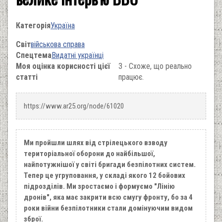
Категорія
Україна
Світ
військова справа
Спецтема
Видатні українці
Моя оцінка корисності цієї
3 - Схоже, що реально
статті
працює.
https://www.ar25.org/node/61020
Ми пройшли шлях від стрілецького взводу
територіальної оборони до найбільшої,
найпотужнішої у світі бригади безпілотних систем.
Тепер це угруповання, у складі якого 12 бойових
підрозділів. Ми зростаємо і формуємо "Лінію
дронів", яка має закрити всю смугу фронту, бо за 4
роки війни безпілотники стали домінуючим видом
зброї.