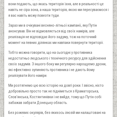
вони подають, що якась територія їхня, але в реальності це
навіть не сіра зона, а наша територія, якою ми пересуваємося і
я вас навіть можу повезти туди.
Зараз ми в очікувані весняно-літньої кампанії, яку Путін
анонсував. Він не відмовляється від своїх намірів, але
реалізація не відповідає його задуму, тож на поточний
момент на певних ділянках ми навпаки повернути території.
Тобто можна говорити, що на сьогодні у противника
недостатньо людського і технічного ресурсу для здійснення
своїх задумів. З іншого боку ми регулярно нарощуємо дрони,
які ефективно зупиняють противника і не дають йому
реалізувати його наміри.
Ми розтягнемо цю всю історію на довгі роки. І звісно, ніхто
добровільно просто так не підніметься з Краматорська,
Слов'янська, Костянтинівки і не вийде, тому що Путін собі
забажав забрати Донецьку область.
Без рожевих окулярів, без якихось ілюзій ми налаштовані на