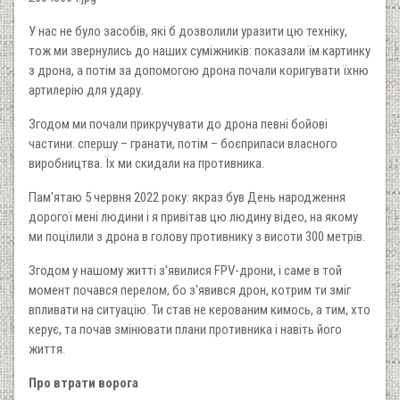
У нас не було засобів, які б дозволили уразити цю техніку,
тож ми звернулись до наших суміжників: показали їм картинку
з дрона, а потім за допомогою дрона почали коригувати їхню
артилерію для удару.
Згодом ми почали прикручувати до дрона певні бойові
частини: спершу – гранати, потім – боєприпаси власного
виробництва. Їх ми скидали на противника.
Пам'ятаю 5 червня 2022 року: якраз був День народження
дорогої мені людини і я привітав цю людину відео, на якому
ми поцілили з дрона в голову противнику з висоти 300 метрів.
Згодом у нашому житті з'явилися FPV-дрони, і саме в той
момент почався перелом, бо з'явився дрон, котрим ти зміг
впливати на ситуацію. Ти став не керованим кимось, а тим, хто
керує, та почав змінювати плани противника і навіть його
життя.
Про втрати ворога