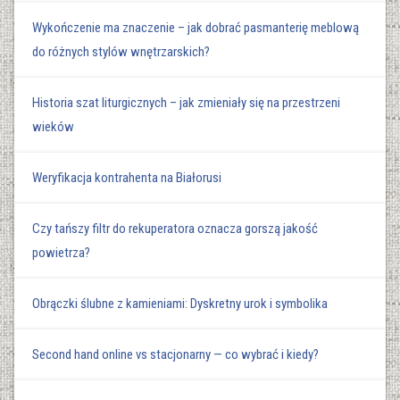
Wykończenie ma znaczenie – jak dobrać pasmanterię meblową
do różnych stylów wnętrzarskich?
Historia szat liturgicznych – jak zmieniały się na przestrzeni
wieków
Weryfikacja kontrahenta na Białorusi
Czy tańszy filtr do rekuperatora oznacza gorszą jakość
powietrza?
Obrączki ślubne z kamieniami: Dyskretny urok i symbolika
Second hand online vs stacjonarny — co wybrać i kiedy?