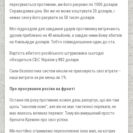
пересувається противник, ми його рахуємо по 1000 доларів.
Справедлива ціна. Він же не може коштувати 20 доларів, і
немає сенсу його рахувати за 50 тисяч доларів.
Мої підрозділи для завдання ударів противнику витрачають
дронів приблизно на 40 мільйонів, а завдає ними йому збитків
на 4 мільярди доларів. Тобто співвідношення один до ста.
Вартість вбитого російського штурмовика сьогодні
обходиться СБС України у 882 долари.
Сили безпілотних систем ніколи не приховують свої втрати –
наші витрати за рік менш як 1%.
Про просування росіян на фронті
Останні пів року противник кожен день рапортує, що він там
щось "захопив нове", але він не має тактичної переваги, не
має якихось великих перемог. Тому він вимушений просто
брехати Кремлю про свої успіхи.
Ми постійно отримуємо перехоплення їхніх мап, на котрих