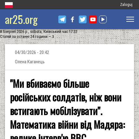
Меню
Zaloguj
ar25.org
облікового
запису
8 Sierpień 2026 р., sobota, Київський час 17:22
користувач
Статей за останні 24 години — 3
04/30/2026 - 20:42
Олена Каганець
"Ми вбиваємо більше
російських солдатів, ніж вони
встигають мобілізувати".
Математика війни від Мадяра:
велике інтерв'ю ВВС