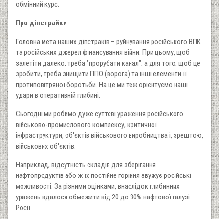
обмінний курс.
Про діпстрайки
Головна мета наших діпстраків – руйнування російського ВПК
та російських джерел фінансування війни. При цьому, щоб
залетіти далеко, треба "прорубати канал", а для того, щоб це
зробити, треба знищити ППО (ворога) та інші елементи її
протиповітряної боротьби. На це ми теж орієнтуємо наші
удари в оперативній глибині.
Сьогодні ми робимо дуже суттєві ураження російського
військово-промислового комплексу, критичної
інфраструктури, об'єктів військового виробництва і, зрештою,
військових об'єктів.
Наприклад, відсутність складів для зберігання
нафтопродуктів або ж їх постійне горіння звужує російські
можливості. За різними оцінками, внаслідок глибинних
уражень вдалося обмежити від 20 до 30% нафтової галузі
Росії.