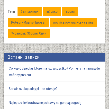
Теги
безпілотник
військо
дрони
Роберт «Мадяр» Бровді
російсько-українська війна
Українські Збройні Сили
Останні записи
Co kupić dziecku, które ma już wszystko? Pomysły na naprawdę
trafiony prezent
Serwis szukajradcy.pl - co oferuje?
Najlepsze lekkostrawne potrawy na gorącą pogodę