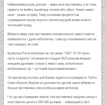
Найважливіша ціль для нас – жива сила противника, а не танк,
гармата чи якийсь інший вид техніки або зброї. Немає живої
сили – немає штурму. Тому основним пріоритетом
стримування зусиль ворога є безпосередній вплив на його
чисельний склад.
Вбивати живу силу противника силами власної живої сили не
еквівалентно і дуже небезпечно, тому що поповнення у нас не
таке швидке, як у них.
Щомісяця Росія мобілізує на так зване "СВО" 33-35 тисяч
своїх солдатів. І починаючи з грудня 2025 року ми вперше
знищили дронами стільки її живої сили, скільки вона
мобілізувала. Це – суттєвий переломний момент.
Чотири місяці поспіль цей баланс вдається утримувати. Тобто
Сили оборони України за допомогою дронів зараз вбивають
більше противника, ніж російська армія мобілізує.
І те, що ми отримуємо мертві тіла противника завдяки залізу з
пластмасою ціною в 300-500 доларів, – найкращий у світі