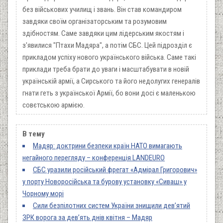
без військових училищ і звань. Він став командиром
завдяки своїм організаторським та розумовим
здібностям. Саме завдяки цим лідерським якостям і
з'явилися "Птахи Мадяра", а потім СБС. Цей підрозділ є
прикладом успіху нового українського війська. Саме такі
приклади треба брати до уваги і масштабувати в новій
українській армії, а Сирського та його недолугих генералів
гнати геть з української Армії, бо вони досі є маленькою
совєтською армією.
В тему
Мадяр: доктрини безпеки країн НАТО вимагають
негайного перегляду – конференція LANDEURO
СБС уразили російський фрегат «Адмірал Григорович»
у порту Новоросійська та бурову установку «Сиваш» у
Чорному морі
Сили безпілотних систем України знищили дев’ятий
ЗРК ворога за дев’ять днів квітня – Мадяр