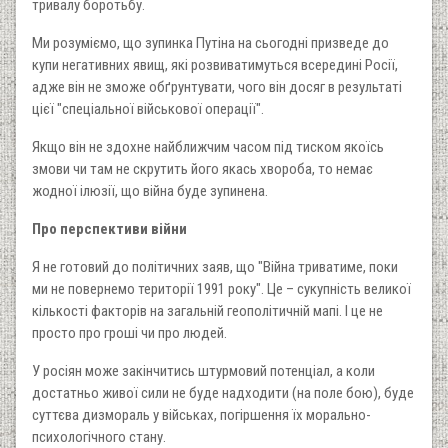
тривалу боротьбу.
Ми розуміємо, що зупинка Путіна на сьогодні призведе до
купи негативних явищ, які розвиватимуться всередині Росії,
адже він не зможе обґрунтувати, чого він досяг в результаті
цієї "спеціальної військової операції".
Якщо він не здохне найближчим часом під тиском якоїсь
змови чи там не скрутить його якась хвороба, то немає
жодної ілюзії, що війна буде зупинена.
Про перспективи війни
Я не готовий до політичних заяв, що "Війна триватиме, поки
ми не повернемо території 1991 року". Це – сукупність великої
кількості факторів на загальній геополітичній мапі. І це не
просто про гроші чи про людей.
У росіян може закінчитись штурмовий потенціал, а коли
достатньо живої сили не буде надходити (на поле бою), буде
суттєва дизмораль у військах, погіршення їх морально-
психологічного стану.