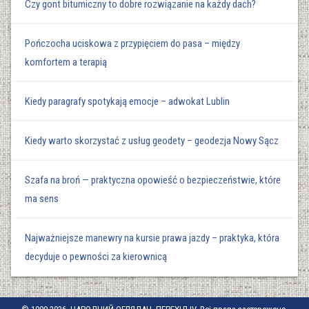
Czy gont bitumiczny to dobre rozwiązanie na każdy dach?
Pończocha uciskowa z przypięciem do pasa – między
komfortem a terapią
Kiedy paragrafy spotykają emocje – adwokat Lublin
Kiedy warto skorzystać z usług geodety – geodezja Nowy Sącz
Szafa na broń — praktyczna opowieść o bezpieczeństwie, które
ma sens
Najważniejsze manewry na kursie prawa jazdy – praktyka, która
decyduje o pewności za kierownicą