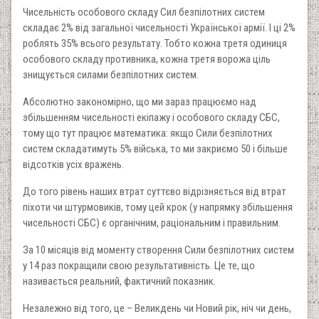
Чисельність особового складу Сил безпілотних систем
складає 2% від загальної чисельності Української армії. І ці 2%
роблять 35% всього результату. Тобто кожна третя одиниця
особового складу противника, кожна третя ворожа ціль
знищується силами безпілотних систем.
Абсолютно закономірно, що ми зараз працюємо над
збільшенням чисельності екіпажу і особового складу СБС,
тому що тут працює математика: якщо Сили безпілотних
систем складатимуть 5% війська, то ми закриємо 50 і більше
відсотків усіх вражень.
До того рівень наших втрат суттєво відрізняється від втрат
піхоти чи штурмовиків, тому цей крок (у напрямку збільшення
чисельності СБС) є органічним, раціональним і правильним.
За 10 місяців від моменту створення Сили безпілотних систем
у 14 раз покращили свою результативність. Це те, що
називається реальний, фактичний показник.
Незалежно від того, це – Великдень чи Новий рік, ніч чи день,