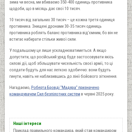
зима чи весна, ми вбиваємо 350-400 одиниць противника
щодоби, що в місяць дає свої 10 тисяч.
10 тисяч від загальних 30 тисяч – це кожна третя одиниця
противника. Знищені дронами 30-35 тисяч одиниць
противника роблять баланс противника від'ємним, бо він не
встигає набирати стільки живої сили.
У подальшому це лише ускладнюватиметься. А якщо
допустити, що російський уряд буде застосовувати якісь
силові дії, щоб збільшувати чисельність своєї армії, то ці
солдати будуть для нас легкою здобиччю: вони будуть
гинути, навіть не наблизившись до лінії бойового зіткнення.
Нагадаємо,
Роберта Бровді "Мадяра" призначено
командувачем Сил безпілотних систем
в червні 2025 року.
Наші інтереси
Приклад правильного командира, який став командиром