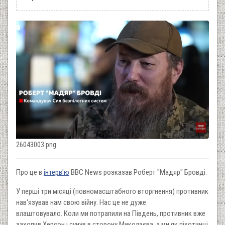
26043003.png
Про це в
інтерв'ю
ВВС News розказав Роберт "Мадяр" Бровді.
У перші три місяці (повномасштабного вторгнення) противник
нав'язував нам свою війну. Нас це не дуже
влаштовувало. Коли ми потрапили на Південь, противник вже
захопив Херсон і сунув в сторону Миколаєва, а ми як піхотинці