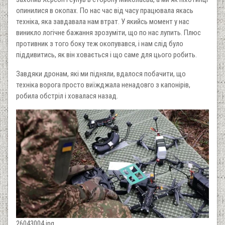
опинилися в окопах. По нас час від часу працювала якась
техніка, яка завдавала нам втрат. У якийсь момент у нас
виникло логічне бажання зрозуміти, що по нас лупить. Плюс
противник з того боку теж окопувався, і нам слід було
піддивитись, як він ховається і що саме для цього робить.
Завдяки дронам, які ми підняли, вдалося побачити, що
техніка ворога просто виїжджала ненадовго з капонірів,
робила обстріл і ховалася назад.
26043004.jpg