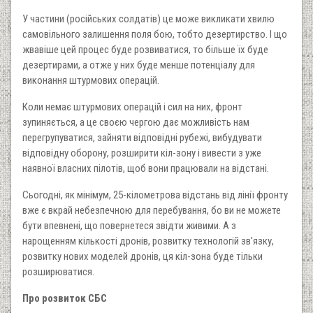
У частини (російських солдатів) це може викликати хвилю
самовільного залишення поля бою, тобто дезертирство. І що
жвавіше цей процес буде розвиватися, то більше їх буде
дезертирами, а отже у них буде менше потенціалу для
виконання штурмових операцій.
Коли немає штурмових операцій і сил на них, фронт
зупиняється, а це своєю чергою дає можливість нам
перегрупуватися, зайняти відповідні рубежі, вибудувати
відповідну оборону, розширити кіл-зону і вивести з уже
наявної власних пілотів, щоб вони працювали на відстані.
Сьогодні, як мінімум, 25-кілометрова відстань від лінії фронту
вже є вкрай небезпечною для перебування, бо ви не можете
бути впевнені, що повернетеся звідти живими. А з
нарощенням кількості дронів, розвитку технологій зв'язку,
розвитку нових моделей дронів, ця кіл-зона буде тільки
розширюватися.
Про розвиток СБС