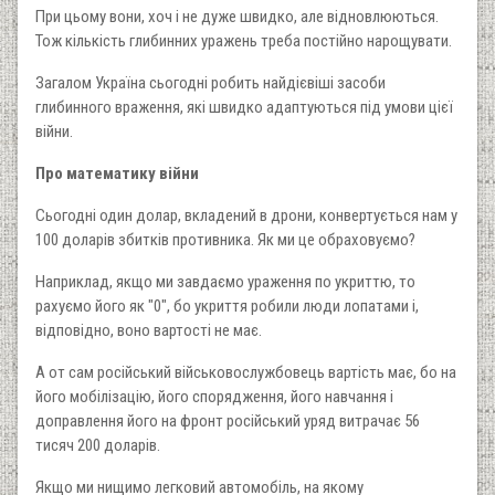
При цьому вони, хоч і не дуже швидко, але відновлюються.
Тож кількість глибинних уражень треба постійно нарощувати.
Загалом Україна сьогодні робить найдієвіші засоби
глибинного враження, які швидко адаптуються під умови цієї
війни.
Про математику війни
Сьогодні один долар, вкладений в дрони, конвертується нам у
100 доларів збитків противника. Як ми це обраховуємо?
Наприклад, якщо ми завдаємо ураження по укриттю, то
рахуємо його як "0", бо укриття робили люди лопатами і,
відповідно, воно вартості не має.
А от сам російський військовослужбовець вартість має, бо на
його мобілізацію, його спорядження, його навчання і
доправлення його на фронт російський уряд витрачає 56
тисяч 200 доларів.
Якщо ми нищимо легковий автомобіль, на якому