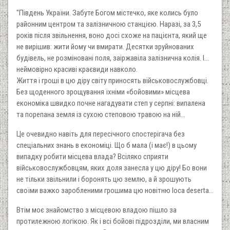
"Південь України. Забуте Богом містечко, яке колись було
районним центром та залізничною станцією. Наразі, за 3,5
років після звільнення, воно досі схоже на пацієнта, який ще
не вирішив: жити йому чи вмирати. Десятки зруйнованих
будівель, не розміновані поля, заіржавіла залізнична колія. І…
неймовірно красиві краєвиди навколо.
Життя і гроші в цю діру світу приносять військовослужбовці.
Без щоденного зрощування їхніми «бойовими» місцева
економіка швидко почне нагадувати степ у серпні: випалена
та порепана земля із сухою степовою травою на ній…
Це очевидно навіть для пересічного спостерігача без
спеціальних знань в економіці. Що б мала (і має!) в цьому
випадку робити місцева влада? Всіляко сприяти
військовослужбовцям, яких доля занесла у цю діру! Бо вони
не тільки звільнили і боронять цю землю, а й зрошують
своїми важко заробленими грошима цю новітню loca deserta…
Втім моє знайомство з місцевою владою пішло за
протилежною логікою. Як і всі бойові підрозділи, ми власним