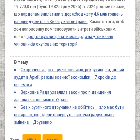
19 770,8 грн (було 19 825 грн у 2025). У 2024 році ми писали,
що
нардепам виплатили з держбюджету 4,6 млн гривень
на оренду житла в Києві у квітні-травні
. Замість того, щоб
хоч наполовину компенсовувати витрати військовим,
влада
продовжує витрачати мільярди на утримання
чиновників окупованих територій
.
В тему
Скорочення і ротація чиновників, рекрутинг, кадровий
аудит в Армії, режим воєнної економіки – 7 кроків до
перемоги
Верховна Рада ухвалила закон про підвищення
зарплат чиновників в Україні
Без хірургічного втручання не обійтись – зло має бути
покарано, вкрадене повернуте, система радикально
змінена – Друзенко