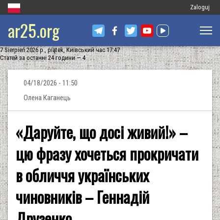
Меню
Zaloguj
ar25.org
облікового
запису
7 Sierpień 2026 р., piątek, Київський час 17:47
користувач
Статей за останні 24 години — 4
04/18/2026 - 11:50
Олена Каганець
«Даруйте, що досі живий!» –
цю фразу хочеться прокричати
в обличчя українських
чиновників – Геннадій
Друзенко