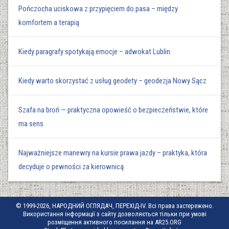
Pończocha uciskowa z przypięciem do pasa – między
komfortem a terapią
Kiedy paragrafy spotykają emocje – adwokat Lublin
Kiedy warto skorzystać z usług geodety – geodezja Nowy Sącz
Szafa na broń — praktyczna opowieść o bezpieczeństwie, które
ma sens
Najważniejsze manewry na kursie prawa jazdy – praktyka, która
decyduje o pewności za kierownicą
© 1999-2026, НАРОДНИЙ ОГЛЯДАЧ, ПЕРЕХІД-IV. Всі права застережено.
Використання інформації з сайту дозволяється тільки при умові
розміщення активного посилання на AR25.ORG