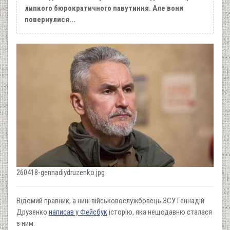
липкого бюрократичного павутиння. Але вони
повернулися...
260418-gennadiydruzenko.jpg
Відомий правник, а нині військовослужбовець ЗСУ Геннадій
Друзенко
написав у Фейсбук
історію, яка нещодавню сталася
з ним: