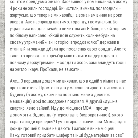
коштом орендуємо житло. Заселилися у помешкання, в якому
4 роки не жили господарі. Вичистили, вимили, полагодили –
жартуємо, що тепер не ми хазяйці, а вона нам винна на роки
вперед. Але насправді платимо: і оренду, і комунальні. Бо
українська влада звичайно не читала ані Біблію, в якій чорним
по білому написано: «Який воїн служить коли-небудь на
своєму утриманні?», ані історію, впродовж якої держави в
стані війни завжди дбали про поселення своїх солдат. Але то
таке: то президент і премʼєр мають жити на держдачах і
повному держутриманні – солдати якось самі знайдуть гроші
на житло і харч. Проїхали, не звикати…
Але… З першими дощем ми виявили, що в одній з кімнат в нас
протікає стеля. Просто на даху малоквартирного житлового
будинку (в якому, окрім нас постійно живе з десяток
мешканців) досі пошкоджена покрівля. А другий «душ» в
квартирі явно зайвий. Йду до місцевої МВА – прошу
допомогти. Відповідь (у перекладі з бюрократичної): якого
хєра ти сюди приперся? Гуманітарка закінчилася. Міжнародні
фонди грошей більше не дають. І загалом ви не місцеві…
Кажу, готовий придбати шифер та інші будматеріали за свої: