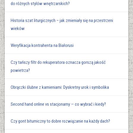
do różnych stylów wnętrzarskich?
Historia szat liturgicznych – jak zmieniały się na przestrzeni
wieków
Weryfikacja kontrahenta na Białorusi
Czy tańszy filtr do rekuperatora oznacza gorszą jakość
powietrza?
Obrączki ślubne z kamieniami: Dyskretny urok i symbolika
Second hand online vs stacjonarny — co wybrać i kiedy?
Czy gont bitumiczny to dobre rozwiązanie na każdy dach?