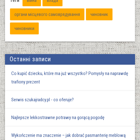
Теги
війна
влада
органи місцевого самоврядування
чиновник
чиновники
Останні записи
Co kupić dziecku, które ma już wszystko? Pomysły na naprawdę
trafiony prezent
Serwis szukajradcy.pl - co oferuje?
Najlepsze lekkostrawne potrawy na gorącą pogodę
Wykończenie ma znaczenie – jak dobrać pasmanterię meblową