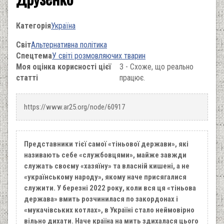
Категорія
Україна
Світ
Альтернативна політика
Спецтема
У світі розмовляючих тварин
Моя оцінка корисності цієї
3 - Схоже, що реально
статті
працює.
https://www.ar25.org/node/60917
Представники тієї самої «тіньової держави», які
називають себе «службовцями», майже завжди
служать своєму «хазяїну» та власній кишені, а не
«українському народу», якому наче присягалися
служити. У березні 2022 року, коли вся ця «тіньова
держава» вмить розчинилася по закордонах і
«мукачівських котлах», в Україні стало неймовірно
вільно дихати. Наче країна на мить здихалася цього