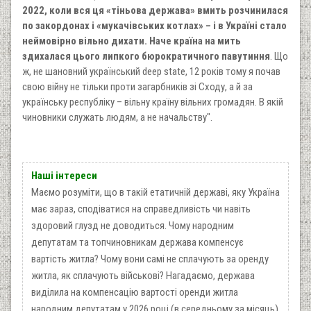
2022, коли вся ця «тіньова держава» вмить розчинилася
по закордонах і «мукачівських котлах» – і в Україні стало
неймовірно вільно дихати. Наче країна на мить
здихалася цього липкого бюрократичного павутиння
. Що
ж, не шановний український deep state, 12 років тому я почав
свою війну не тільки проти загарбників зі Сходу, а й за
українську республіку – вільну країну вільних громадян. В якій
чиновники служать людям, а не начальству".
Наші інтереси
Маємо розуміти, що в такій етатичній державі, яку Україна
має зараз, сподіватися на справедливість чи навіть
здоровий глузд не доводиться. Чому народним
депутатам та топчиновникам держава компенсує
вартість житла? Чому вони самі не сплачують за оренду
житла, як сплачують військові? Нагадаємо, держава
виділила на компенсацію вартості оренди житла
народним депутатам у 2026 році (в середньому за місяць)