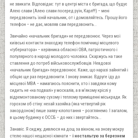
не звикати. Відповідає: тут в центрі міста є бригада, що будує
Алею слави (Алею слави посеред руїн, Карл!!!) – мені
передзвонить їхній начальник, от і домовляйтесь. Прошу його
телефон – не дає, мовляв сам передзвонить…
Звичайно «начальник бригади» не передзвонює. Через мої
київські контакти знаходжу телефон помічниці місцевого
«губернатора» – керівника обласної ОВА, патріотичного і
популярного в народі молодого чоловіка. Скаржусь на таке
ставлення до потреб військовослужбовців. Невдовзі
«начальник бригади» передзвонює. Каже, що наразі зайнятий і
обіцяє ще раз передзвонити. І знову зникає. Вдруге їду до
місцевої МВА – намагаюсь пояснити, хто і завдяки кому
сидить не «на подвалі» у москалів, а в мʼякому кріслі у
відремонтованому сухому і теплому приміщенні міськради. Як
горохом об стіну: нехай хазяйка (яка четвертий рік
закордоном) пише заяву-клопотання – розглянемо. І загалом,
в цьому будинку є ОССБ – до них і звертайтесь…
Занавіс. Я сиджу, дивлюся на дощ за вікном, на знову мокру
стелю нашої нещасної кімнати –
і ностальгую за березнем