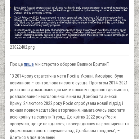
23022402.png
Про це
пише
міністерство оборони Великої Британії.
"З 2014 року стратегічна мета Росії в Україні, ймовірно, була
незмінною – контролювати свого сусіда. Протягом 2014-2021
років вона домагалася цієї мети шляхом підривної діяльності,
розпалювання неоголошеної війни на Донбасі та анексії
Криму. 24 лютого 2022 року Росія спробувала новий підхід і
почала повномасштабне вторгнення, намагаючись захопити
всю країну та скинути її уряд. До квітня 2022 року Росія
зрозуміла, що це не вдалося, і зосередилася на розширенні та
формалізації свого панування над Донбасом і півднем", –
йдеться в повідомленні.