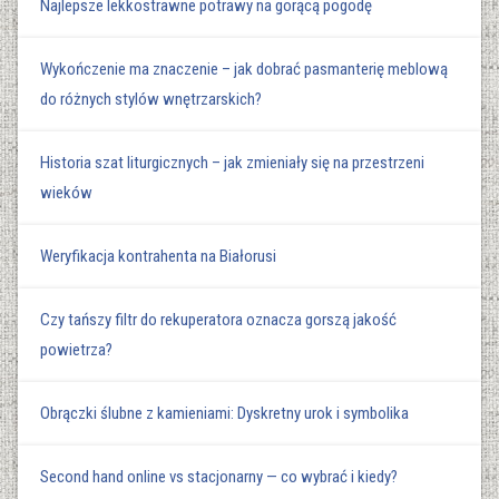
Najlepsze lekkostrawne potrawy na gorącą pogodę
Wykończenie ma znaczenie – jak dobrać pasmanterię meblową
do różnych stylów wnętrzarskich?
Historia szat liturgicznych – jak zmieniały się na przestrzeni
wieków
Weryfikacja kontrahenta na Białorusi
Czy tańszy filtr do rekuperatora oznacza gorszą jakość
powietrza?
Obrączki ślubne z kamieniami: Dyskretny urok i symbolika
Second hand online vs stacjonarny — co wybrać i kiedy?