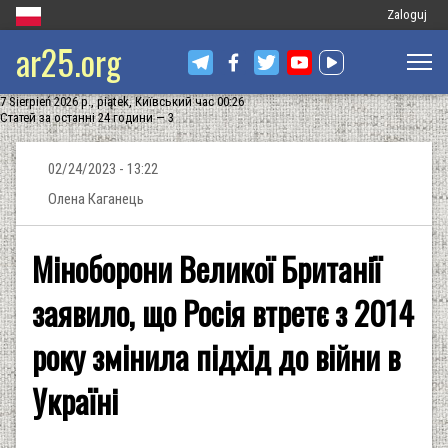
Меню
Zaloguj
ar25.org
облікового
запису
7 Sierpień 2026 р., piątek, Київський час 00:26
користувач
Статей за останні 24 години — 3
02/24/2023 - 13:22
Олена Каганець
Міноборони Великої Британії
заявило, що Росія втретє з 2014
року змінила підхід до війни в
Україні