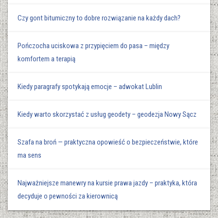
Czy gont bitumiczny to dobre rozwiązanie na każdy dach?
Pończocha uciskowa z przypięciem do pasa – między
komfortem a terapią
Kiedy paragrafy spotykają emocje – adwokat Lublin
Kiedy warto skorzystać z usług geodety – geodezja Nowy Sącz
Szafa na broń — praktyczna opowieść o bezpieczeństwie, które
ma sens
Najważniejsze manewry na kursie prawa jazdy – praktyka, która
decyduje o pewności za kierownicą