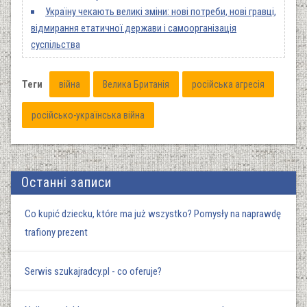
Україну чекають великі зміни: нові потреби, нові гравці,
відмирання етатичної держави і самоорганізація
суспільства
Теги
війна
Велика Британія
російська агресія
російсько-українська війна
Останні записи
Co kupić dziecku, które ma już wszystko? Pomysły na naprawdę
trafiony prezent
Serwis szukajradcy.pl - co oferuje?