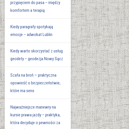
przypięciem do pasa – między
komfortem a terapią
Kiedy paragrafy spotykają
emocje – adwokat Lublin
Kiedy warto skorzystać z usług
geodety – geodezja Nowy Sącz
Szafa na broń — praktyczna
opowieść o bezpieczeństwie,
które ma sens
Najważniejsze manewry na
kursie prawa jazdy – praktyka,
która decyduje o pewności za