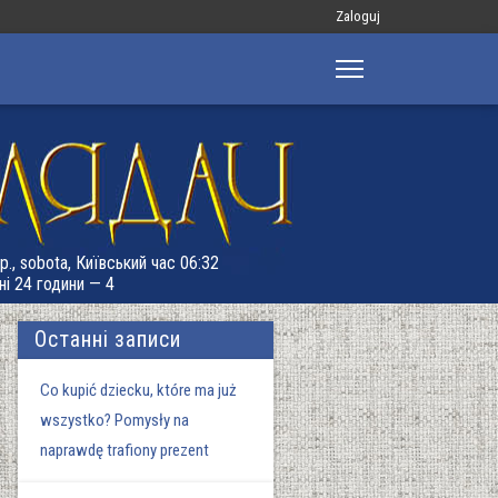
Меню
Zaloguj
облікового
запису
користувача
р., sobota, Київський час 06:32
ні 24 години — 4
Останні записи
Co kupić dziecku, które ma już
wszystko? Pomysły na
naprawdę trafiony prezent