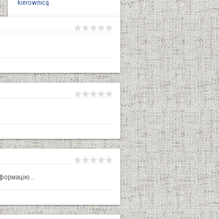
kierownicą
формацію...