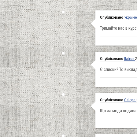
Опубліковано
Україн
Тримайте нас в курсі
Опубліковано
flatron
2
Є списки? То викла
Опубліковано
Galego
Що за мода подават