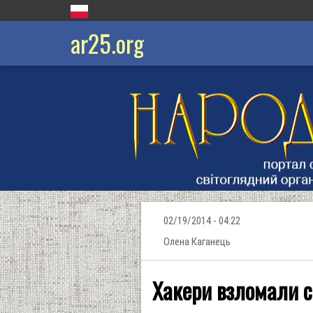
ar25.org
02/19/2014 - 04:22
Олена Каганець
Хакери взломали с