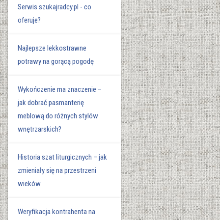
Serwis szukajradcy.pl - co
oferuje?
Najlepsze lekkostrawne
potrawy na gorącą pogodę
Wykończenie ma znaczenie –
jak dobrać pasmanterię
meblową do różnych stylów
wnętrzarskich?
Historia szat liturgicznych – jak
zmieniały się na przestrzeni
wieków
Weryfikacja kontrahenta na