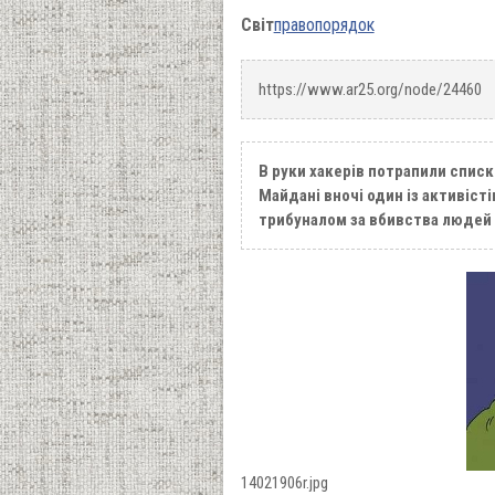
Світ
правопорядок
https://www.ar25.org/node/24460
В руки хакерів потрапили списк
Майдані вночі один із активісті
трибуналом за вбивства людей п
14021906r.jpg