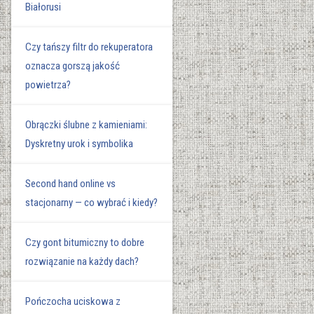
Białorusi
Czy tańszy filtr do rekuperatora
oznacza gorszą jakość
powietrza?
Obrączki ślubne z kamieniami:
Dyskretny urok i symbolika
Second hand online vs
stacjonarny — co wybrać i kiedy?
Czy gont bitumiczny to dobre
rozwiązanie na każdy dach?
Pończocha uciskowa z