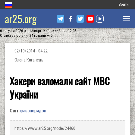
Меню
Войти
ar25.org
обліковог
запису
6 августа 2026 р., четверг, Київський час 12:02
користува
Статей за останні 24 години — 5
02/19/2014 - 04:22
Олена Каганець
Хакери взломали сайт МВС
України
Світ
правопорядок
https://www.ar25.org/node/24460