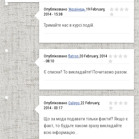
Опубліковано
Українець
19 February,
2014 - 15:38
Тримайте нас в курсі подій.
Опубліковано
flatron
20 February, 2014
- 08:10
Є списки? То викладайте! Почитаємо разом.
Опубліковано
Galego
22 February,
2014 - 03:17
Що за мода подавати тільки факти!? Якщо є
факт, то будьте лакомі зразу викладайте
всю інформацію...