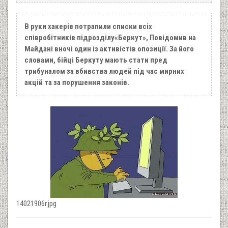
В руки хакерів потрапили списки всіх
співробітників підрозділу«Беркут», Повідомив на
Майдані вночі один із активістів опозиції. За його
словами, бійці Беркуту мають стати пред
трибуналом за вбивства людей під час мирних
акцій та за порушення законів.
14021906r.jpg