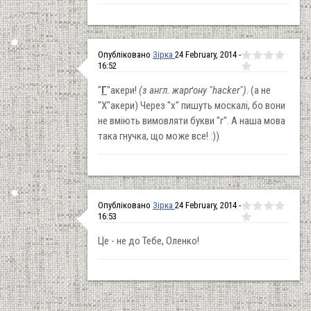
Опубліковано
Зірка
24 February, 2014 -
16:52
"
Г
"акери!
(з англ. жарґону "hacker")
. (а не
"Х"акери) Через "х" пишуть москалі, бо вони
не вміють вимовляти букви "г". А наша мова
така гнучка, що може все! :))
Опубліковано
Зірка
24 February, 2014 -
16:53
Це - не до Тебе, Оленко!