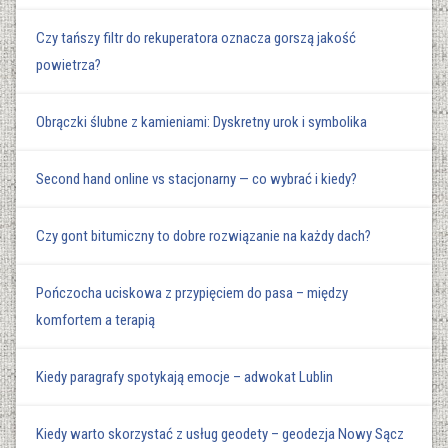
Czy tańszy filtr do rekuperatora oznacza gorszą jakość
powietrza?
Obrączki ślubne z kamieniami: Dyskretny urok i symbolika
Second hand online vs stacjonarny — co wybrać i kiedy?
Czy gont bitumiczny to dobre rozwiązanie na każdy dach?
Pończocha uciskowa z przypięciem do pasa – między
komfortem a terapią
Kiedy paragrafy spotykają emocje – adwokat Lublin
Kiedy warto skorzystać z usług geodety – geodezja Nowy Sącz