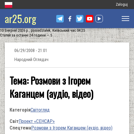
Меню
Zaloguj
ar25.org
облікового
запису
10 Sierpień 2026 р., poniedziałek, Київський час 04:25
користувач
Статей за останні 24 години — 5
06/29/2008 - 21:01
Народний Оглядач
Тема: Розмови з Ігорем
Каганцем (аудіо, відео)
Категорія
Світогляд
Світ
Проект «СЕНСАР»
Спецтема
Розмови з Ігорем Каганцем (аудіо, відео)