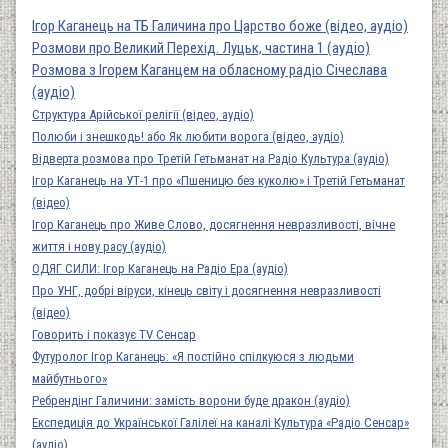
Ігор Каганець на ТБ Галичина про Царство боже (відео, аудіо)
Розмови про Великий Перехід. Луцьк, частина 1 (аудіо)
Розмова з Ігорем Каганцем на обласному радіо Січеслава
(аудіо)
Структура Арійської релігії (відео, аудіо)
Полюби і знешкодь! або Як любити ворога (відео, аудіо)
Відверта розмова про Третій Гетьманат на Радіо Культура (аудіо)
Ігор Каганець на УТ-1 про «Пшеницю без куколю» і Третій Гетьманат
(відео)
Ігор Каганець про Живе Слово, досягнення невразливості, вічне
життя і нову расу (аудіо)
ОДЯГ СИЛИ: Ігор Каганець на Радіо Ера (аудіо)
Про УНГ, добрі віруси, кінець світу і досягнення невразливості
(відео)
Говорить і показує TV Сенсар
Футуролог Ігор Каганець: «Я постійно спілкуюся з людьми
майбутнього»
Ребрендінг Галичини: замість ворони буде дракон (аудіо)
Експедиція до Української Галілеї на каналі Культура «Радіо Сенсар»
(аудіо)