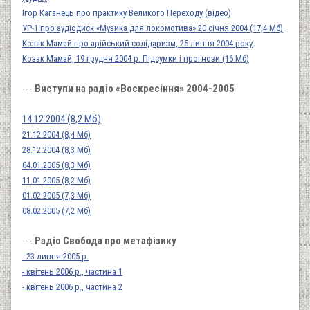
Ігор Каганець про практику Великого Переходу (відео)
УР-1 про аудіодиск «Музика для локомотива» 20 січня 2004 (17,4 Мб)
Козак Мамай про арійський солідаризм, 25 липня 2004 року
Козак Мамай, 19 грудня 2004 р. Підсумки і прогнози (16 Мб)
---
Виступи на радіо «Воскресіння» 2004-2005
14.12.2004 (8,2 Мб)
21.12.2004 (8,4 Мб)
28.12.2004 (8,3 Мб)
04.01.2005 (8,3 Мб)
11.01.2005 (8,2 Мб)
01.02.2005 (7,3 Мб)
08.02.2005 (7,2 Мб)
---
Радіо Свобода про метафізику
- 23 липня 2005 р.
- квітень 2006 р., частина 1
- квітень 2006 р., частина 2