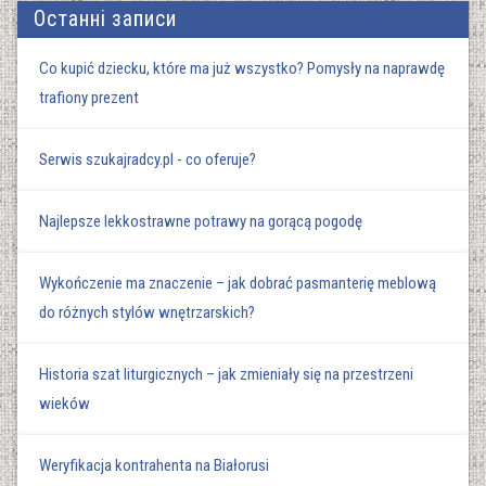
Останні записи
Co kupić dziecku, które ma już wszystko? Pomysły na naprawdę
trafiony prezent
Serwis szukajradcy.pl - co oferuje?
Najlepsze lekkostrawne potrawy na gorącą pogodę
Wykończenie ma znaczenie – jak dobrać pasmanterię meblową
do różnych stylów wnętrzarskich?
Historia szat liturgicznych – jak zmieniały się na przestrzeni
wieków
Weryfikacja kontrahenta na Białorusi