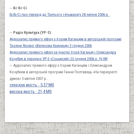
---
Бі-Бі-Сі
Бі-Бі-Сі про перехід до Третього гетьманату 28 липня 2006 р.
---
Радіо Культура (УР-3)
Аудіозапис прямого ефіру з Ігорем Каганцем в авторській програмі
Трояни Ярової «Велесова Криниця» 3 грудня 2006
Аудіозапис прямого ефіру за участю Ігоря Каганця і Олександра
Кочубея в передачі УР-3 «Сонцесяй» 23 грудня 2006 р. (6,08)
--- Аудіозапис прямого ефіру з Ігорем Каганцем і Олександром
Кочубеєм в авторській програмі Ганни Полтавець «На перехресті
думок» 5 квітня 2007 р.:
середня якість - 5,37 Мб
висока якість - 21,4 Мб