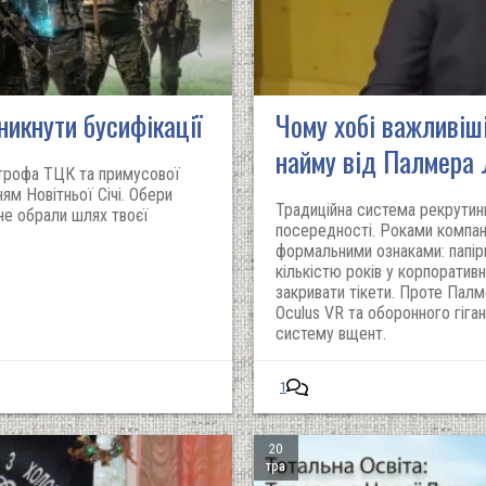
никнути бусифікації
Чому хобі важливіш
найму від Палмера Л
строфа ТЦК та примусової
ям Новітньої Січі. Обери
Традиційна система рекрутин
 не обрали шлях твоєї
посередності. Роками компан
формальними ознаками: папірц
кількістю років у корпоративн
закривати тікети. Проте Палм
Oculus VR та оборонного гіган
систему вщент.
1
20
тра