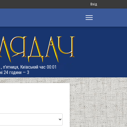
Меню
Вхід
облікового
запису
користувача
, п'ятниця, Київський час 00:01
ні 24 години — 3