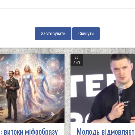
25
лип
: витоки міфообразу
Молодь відмовляєть