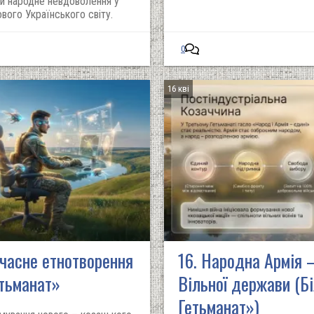
и народне невдоволення у
вого Українського світу.
0
16 кві
сучасне етнотворення
16. Народна Армія –
етьманат»
Вільної держави (Бі
Гетьманат»)