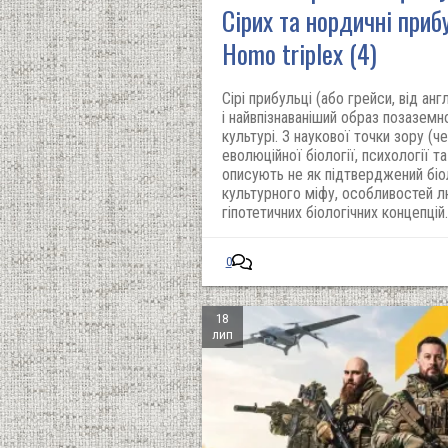
Сірих та нордичні приб
Homo triplex (4)
Сірі прибульці (або грейси, від анг
і найвпізнаваніший образ позаземно
культурі. З наукової точки зору (ч
еволюційної біології, психології т
описують не як підтверджений біол
культурного міфу, особливостей л
гіпотетичних біологічних концепцій.
0
18
лип