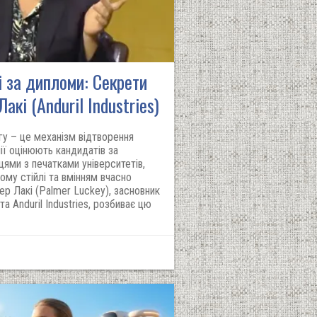
і за дипломи: Секрети
акі (Anduril Industries)
гу – це механізм відтворення
ії оцінюють кандидатів за
ями з печатками університетів,
ому стійлі та вмінням вчасно
ер Лакі (Palmer Luckey), засновник
та Anduril Industries, розбиває цю