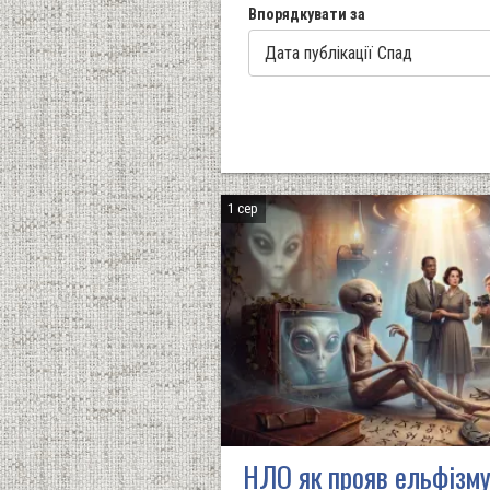
Впорядкувати за
1 сер
НЛО як прояв ельфізму