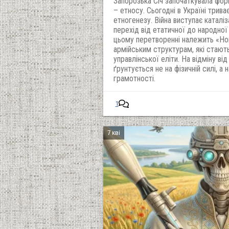
Запорозька Січ започаткувала фор
– етносу. Сьогодні в Україні трива
етногенезу. Війна виступає катал
перехід від етатичної до народно
цьому перетворенні належить «Нові
армійським структурам, які стают
управлінської еліти. На відміну ві
ґрунтується не на фізичній силі, а н
грамотності.
1
7 кві