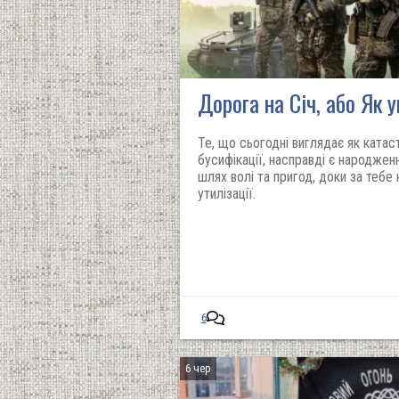
Дорога на Січ, або Як у
Те, що сьогодні виглядає як ката
бусифікації, насправді є народженн
шлях волі та пригод, доки за тебе
утилізації.
6
6 чер