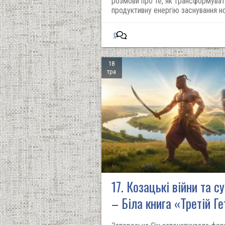
розмови про те, як трансформуват
продуктивну енергію заснування но
0
18
тра
17. Козацькі війни та 
– Біла книга «Третій Г