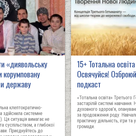
ати «диявольську
15+ Тотальна освіта
и корумповану
Освячуйся! Озброюй
ши державу
подкаст
«Тотальна освіта» Третього 
застарілій системі навчання.
льна клептократично-
духовного здоров’я, опануванн
ка здійснила системне
за продовження роду. Навчал
). Ця ситуація вимагає не
практичну діяльність, ігри та
та суспільством, а глибокої
громади.
ави. Приєднуйтесь до