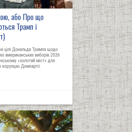
кою, або Про що
ться Трамп і
т)
ні цілі Дональда Трампа щодо
ніх американських виборів 2026
енському «золотий міст» для
ро корупцію Демпартії.