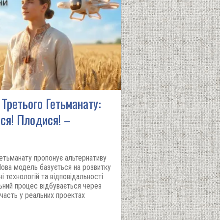
 Третього Гетьманату:
ся! Плодися! –
Гетьманату пропонує альтернативу
 Нова модель базується на розвитку
і технологій та відповідальності
ьний процес відбувається через
 участь у реальних проектах