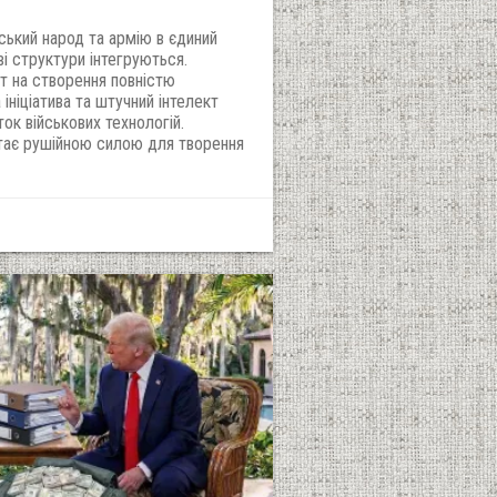
нський народ та армію в єдиний
ві структури інтегруються.
т на створення повністю
ініціатива та штучний інтелект
к військових технологій.
тає рушійною силою для творення