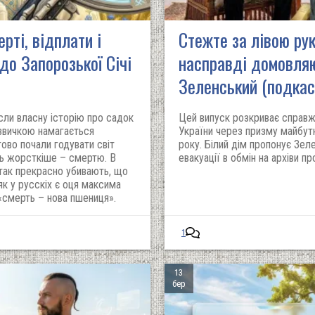
рті, відплати і
Стежте за лівою ру
до Запорозької Січі
насправді домовляю
Зеленський (подкас
сли власну історію про садок
Цей випуск розкриває справж
 звичкою намагається
України через призму майбут
тово почали годувати світ
року. Білий дім пропонує Зел
ть жорсткіше – смертю. В
евакуації в обмін на архіви п
 так прекрасно убивають, що
як у русскіх є оця максима
 «смерть – нова пшениця».
1
13
бер