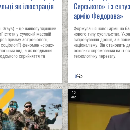
ульці як ілюстрація
Сирського» і з енту
армію Федорова»
л. Grays) – це найпопулярніший
Формування нової армії на ба
ї істоти у сучасній масовій
нового типу суспільства. Укр
ерез призму астробіології,
випробування дронів, а й пош
а соціології) феномен «сірих»
націоналізму. Він становить д
огічний вид, а як поєднання
оскільки спрямований на її о
юдського сприйняття та
технологічну перевагу.
0
10
чер