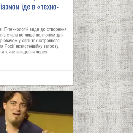
зіазмом іде в «техно-
зі IT-технологій веде до створення
аїна стала не лише полігоном для
ирювачем у світі технотронного
ля Росії екзистенційну загрозу,
статочне знищення через