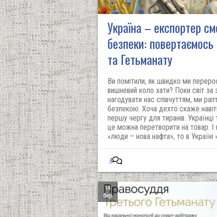
Україна – експортер сме
безпеки: повертаємось 
та Гетьманату
Ви помітили, як швидко ми переро
вишневий коло хати? Поки світ за
нагодувати нас співчуттям, ми рап
безпекою. Хоча дехто скаже наві
першу чергу для тиранів. Українці
це можна перетворити на товар. І 
«люди – нова нафта», то в Україні
4
14
бер