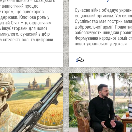
мування нового – козацького
є аналогічний процес
Сучасна війна об’єднує украї
ізатором, що прискорює
соціальний організм. Усі сило
ї держави. Ключова роль у
Суспільство має гострий запи
тній Січі» – технологічним
добровольчої армії. Приватна 
ь інкубаторами для нової
забезпечують швидкий розвито
д минулого, сучасний відбір
Формування народної армії с
а інтелекті, волі та цифровій
нової української держави.
4
5 кві