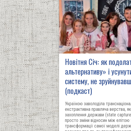
Новітня Січ: як подол
альтернативу» і усунут
систему, не зруйнував
(подкаст)
Україною заволоділа транснаціона
екстрактивна правляча верства, я
захоплення держави (state capture
просто зміни відносин між елітою 
трансформації самої моделі держ