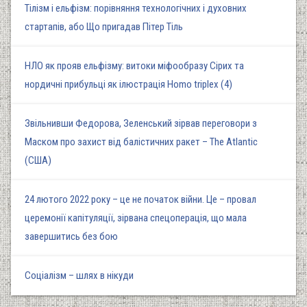
Тілізм і ельфізм: порівняння технологічних і духовних
стартапів, або Що пригадав Пітер Тіль
НЛО як прояв ельфізму: витоки міфообразу Сірих та
нордичні прибульці як ілюстрація Homo triplex (4)
Звільнивши Федорова, Зеленський зірвав переговори з
Маском про захист від балістичних ракет – The Atlantic
(США)
24 лютого 2022 року – це не початок війни. Це – провал
церемонії капітуляції, зірвана спецоперація, що мала
завершитись без бою
Соціалізм – шлях в нікуди