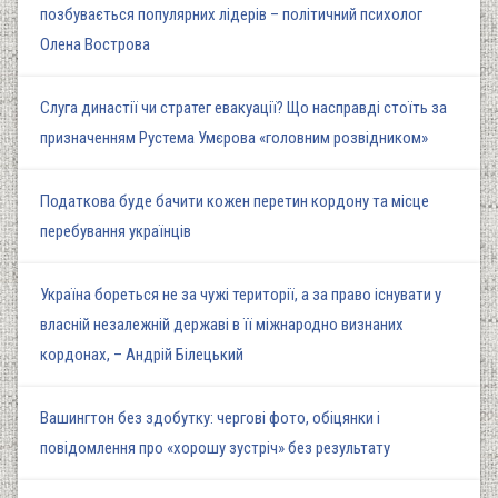
позбувається популярних лідерів – політичний психолог
Олена Вострова
Слуга династії чи стратег евакуації? Що насправді стоїть за
призначенням Рустема Умєрова «головним розвідником»
Податкова буде бачити кожен перетин кордону та місце
перебування українців
Україна бореться не за чужі території, а за право існувати у
власній незалежній державі в її міжнародно визнаних
кордонах, – Андрій Білецький
Вашингтон без здобутку: чергові фото, обіцянки і
повідомлення про «хорошу зустріч» без результату