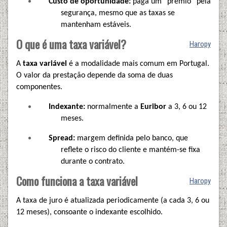
Custo de oportunidade:
paga um “prémio” pela
segurança, mesmo que as taxas se
mantenham estáveis.
O que é uma taxa variável?
Нагору
A
taxa variável
é a modalidade mais comum em Portugal.
O valor da prestação depende da soma de duas
componentes.
Indexante:
normalmente a
Euribor
a 3, 6 ou 12
meses.
Spread:
margem definida pelo banco, que
reflete o risco do cliente e mantém-se fixa
durante o contrato.
Como funciona a taxa variável
Нагору
A taxa de juro é atualizada periodicamente (a cada 3, 6 ou
12 meses), consoante o indexante escolhido.