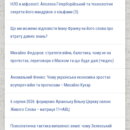
НЛО в міфології: Аполлон Гіперборійський та технологічні
секрети його мандрівок з ельфами (5)
Що ми можемо відповісти Івану Франку на його слова про
втрату давніх знань?
Михайло Федоров: стратегія війни, балістика, чому не на
протестах, переговори з Маском та що буде далі (+відео)
Аномальний Фенікс: Чому українська економіка зростає
всупереч війні та прогнозам – Михайло Кухар
6 серпня 2026: формуємо Аріанську Вільну Церкву силою
Живого Слова – матриця 11+АВЦ
Психопатична тактика випаленої землі: чому Зеленський