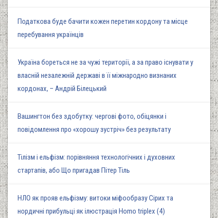
Податкова буде бачити кожен перетин кордону та місце
перебування українців
Україна бореться не за чужі території, а за право існувати у
власній незалежній державі в її міжнародно визнаних
кордонах, – Андрій Білецький
Вашингтон без здобутку: чергові фото, обіцянки і
повідомлення про «хорошу зустріч» без результату
Тілізм і ельфізм: порівняння технологічних і духовних
стартапів, або Що пригадав Пітер Тіль
НЛО як прояв ельфізму: витоки міфообразу Сірих та
нордичні прибульці як ілюстрація Homo triplex (4)