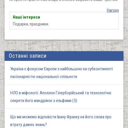
Нагору
Наші інтереси
Подарки, праздники.
Останні записи
Україна є фокусом Європи з найбільшою на субконтиненті
пасіонарністю національної спільноти
НЛО в міфології: Аполлон Гіперборійський та технологічні
секрети його мандрівок з ельфами (5)
Що ми можемо відповісти Івану Франку на його слова про
втрату давніх знань?