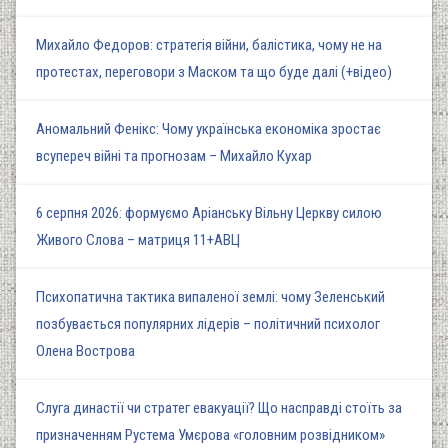
Михайло Федоров: стратегія війни, балістика, чому не на
протестах, переговори з Маском та що буде далі (+відео)
Аномальний Фенікс: Чому українська економіка зростає
всупереч війні та прогнозам – Михайло Кухар
6 серпня 2026: формуємо Аріанську Вільну Церкву силою
Живого Слова – матриця 11+АВЦ
Психопатична тактика випаленої землі: чому Зеленський
позбувається популярних лідерів – політичний психолог
Олена Вострова
Слуга династії чи стратег евакуації? Що насправді стоїть за
призначенням Рустема Умєрова «головним розвідником»