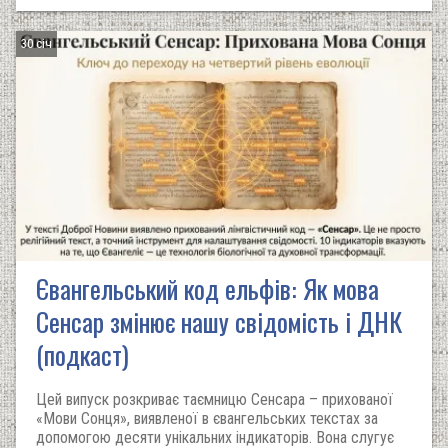
30 січ
Євангельський код ельфів: Як мова
Сенсар змінює нашу свідомість і ДНК
(подкаст)
Цей випуск розкриває таємницю Сенсара – прихованої
«Мови Сонця», виявленої в євангельських текстах за
допомогою десяти унікальних індикаторів. Вона слугує