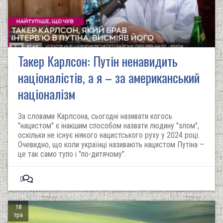
Такер Карлсон: Путін ненавидить
націоналістів, а я – за американський
націоналізм
За словами Карлсона, сьогодні називати когось
"нацистом" є інакшим способом назвати людину "злом",
оскільки не існує ніякого нацистського руху у 2024 році.
Очевидно, що коли українці називають нацистом Путіна –
це так само тупо і "по-дитячому".
0
18
тра