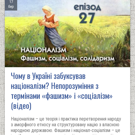
17
бер
Чому в Україні забуксував
націоналізм? Непорозуміння з
термінами «фашизм» і «соціалізм»
(відео)
Націоналізм – це теорія і практика перетворення народу
з аморфного етносу на структуровану націю з власною
народною державою. Фашизм і націонал-соціалізм – це