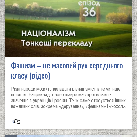
Фашизм – це масовий рух середнього
класу (відео)
Різні народи можуть вкладати різний зміст в те чи інше
поняття. Наприклад, слово «мир» має протилежне
значення в українців і росіян. Те ж саме стосується інших
важливих слів, зокрема «дарування», «фашизм» і «хохол».
0