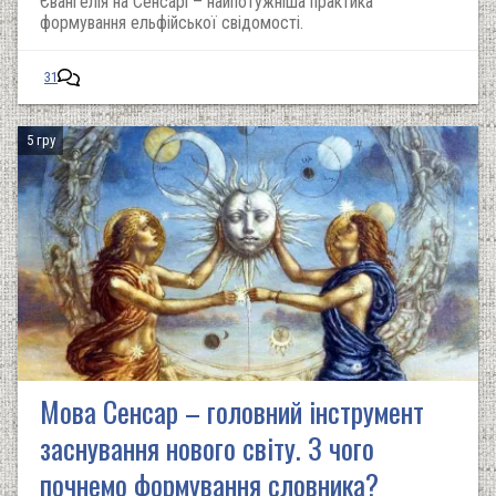
Євангелія на Сенсарі – найпотужніша практика
формування ельфійської свідомості.
31
5 гру
Мова Сенсар – головний інструмент
заснування нового світу. З чого
почнемо формування словника?