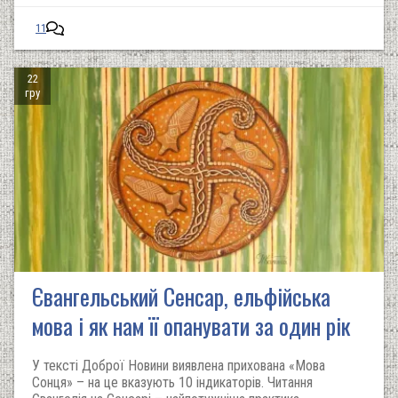
11
22
гру
Євангельський Сенсар, ельфійська
мова і як нам її опанувати за один рік
У тексті Доброї Новини виявлена прихована «Мова
Сонця» – на це вказують 10 індикаторів. Читання