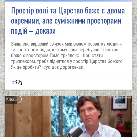
Простір волі та Царство боже є двома
окремими, але суміжними просторами
подій – докази
Виявлено виразний зв’язок між рівнем розвитку людини
та простором подій, в якому вона перебуває. Царство
боже є простором Гомо триплекс. Щоб стати
триплексом, треба піднятися у простір Царства божого.
Як це зробити? Ісус дає дороговказ.
27
1 бер