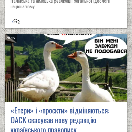
італійська та німецька реалізації загальної ідеології
націоналізму.
2
28 січ
«Етери» і «проєкти» відміняються:
ОАСК скасував нову редакцію
українського правопису