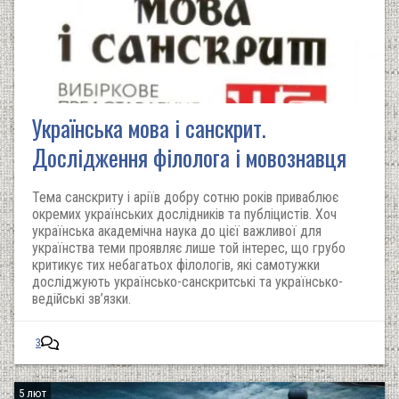
Українська мова і санскрит.
Дослідження філолога і мовознавця
Тема санскриту і аріїв добру сотню років приваблює
окремих українських дослідників та публіцистів. Хоч
українська академічна наука до цієї важливої для
українства теми проявляє лише той інтерес, що грубо
критикує тих небагатьох філологів, які самотужки
досліджують українсько-санскритські та українсько-
ведійські зв’язки.
3
5 лют