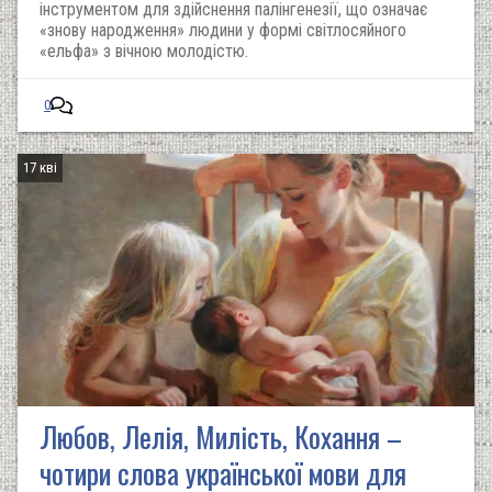
інструментом для здійснення палінгенезії, що означає
«знову народження» людини у формі світлосяйного
«ельфа» з вічною молодістю.
0
17 кві
Любов, Лелія, Милість, Кохання –
чотири слова української мови для