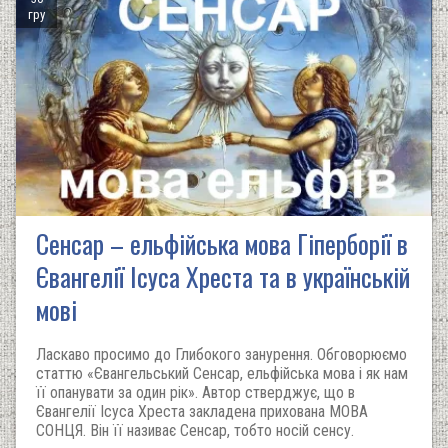
гру
Сенсар – ельфійська мова Гіперборії в
Євангелії Ісуса Хреста та в українській
мові
Ласкаво просимо до Глибокого занурення. Обговорюємо
статтю «Євангельський Сенсар, ельфійська мова і як нам
її опанувати за один рік». Автор стверджує, що в
Євангелії Ісуса Хреста закладена прихована МОВА
СОНЦЯ. Він її називає Сенсар, тобто носій сенсу.