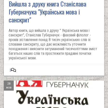
Вийшла з друку книга Станіслава
Губерначука "Українська мова і
санскрит"
Автор книги, що вийшла з друку " Українська мова і
санскрит", Станіслав Губерначук - фаховий філолог -
провів зіставлення понад 8 тисяч українських слів зі
словами санскриту, що дає можливість уточнити
походження і вияснити затуманений тисячоліттями зміст
багатьох наших слів та простежити прадавні початки
української мови.
5
28
жов