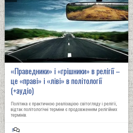
«Праведники» і «грішники» в релігії –
це «праві» і «ліві» в політології
(+аудіо)
Політика є практичною реалізацією світогляду і релігії,
відтак політологічні терміни є продовженням релігійних
термінів.
8