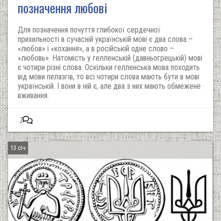
позначення любові
Для позначення почуття глибокої сердечної
прихильності в сучасній українській мові є два слова –
«любов» і «кохання», а в російській одне слово –
«любовь». Натомість у гелленській (давньогрецькій) мові
є чотири різні слова. Оскільки гелленська мова походить
від мови пелазгів, то всі чотири слова мають бути в мові
українській. І вони в ній є, але два з них мають обмежене
вживання.
7
13 січ