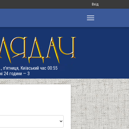
Меню
Вхід
облікового
запису
користувача
, п'ятниця, Київський час 00:55
ні 24 години — 3