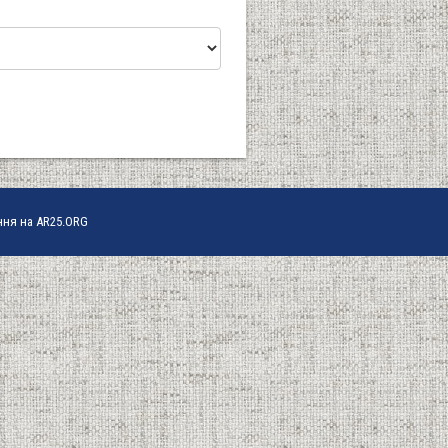
ння на AR25.ORG