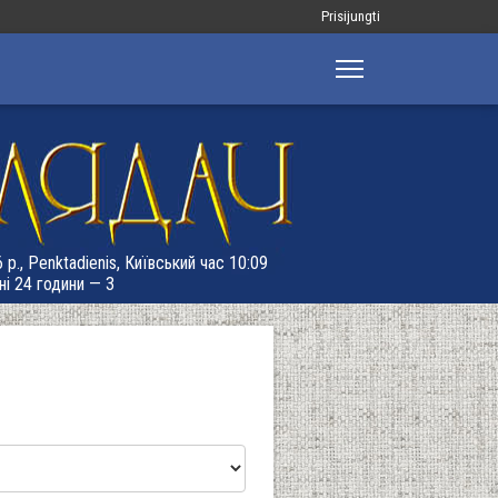
Меню
Prisijungti
облікового
запису
користувача
 р., Penktadienis, Київський час 10:09
ні 24 години — 3