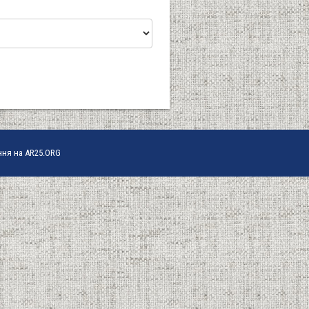
ння на AR25.ORG