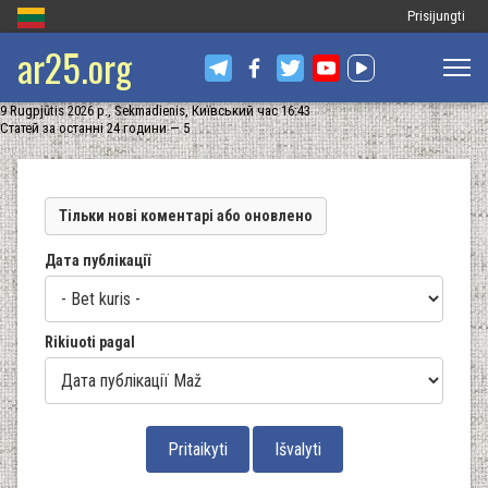
Меню
Prisijungti
ar25.org
облікового
запису
9 Rugpjūtis 2026 р., Sekmadienis, Київський час 16:43
користувача
Статей за останні 24 години — 5
Тільки нові коментарі або оновлено
Дата публікації
Rikiuoti pagal