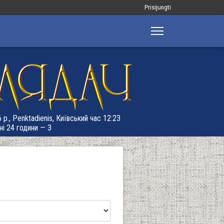
Меню
Prisijungti
облікового
запису
користувача
 р., Penktadienis, Київський час 12:23
ні 24 години — 3