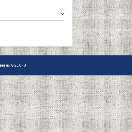
ння на AR25.ORG