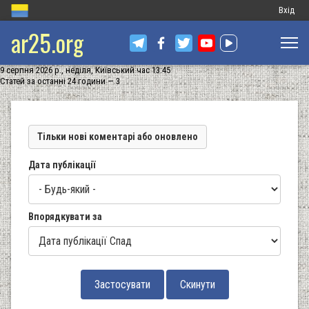
Меню
Вхід
ar25.org
обліков
запису
9 серпня 2026 р., неділя, Київський час 13:45
користу
Статей за останні 24 години — 3
Тільки нові коментарі або оновлено
Дата публікації
Впорядкувати за