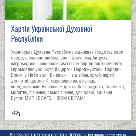
Хартія Української Духовної
Республіки
Українська Духовна Республіка відкриває Людству своє
серце, сповнене любові, свої творчі скарби духу,
нагромаджені національним генієм впродовж тисячоліть,
і промовляє урочисто й щиро: - Народжуйтесь, Народи-
Брати, у Небо волі! Ви вільні – від війни, армій, партій,
деспотій, ідеологій, марновірства, в'язниць,
псевдозаконів! Ви вільні – для любові, радості, творчості,
молитви, пізнання, самопізнання, для всеоб'єднання
Буття! МИР І БЛАГО – ВСІМ СВІТАМ!
0
© 1999-2026, НАРОДНИЙ ОГЛЯДАЧ, ПЕРЕХІД-IV. Всі права застережено.