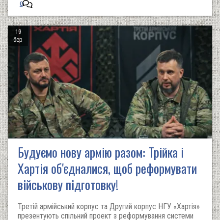
0
19
бер
Будуємо нову армію разом: Трійка і
Хартія об'єдналися, щоб реформувати
військову підготовку!
Третій армійський корпус та Другий корпус НГУ «Хартія»
презентують спільний проект з реформування системи