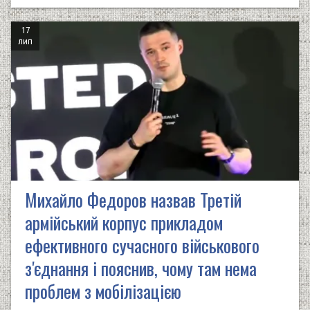
17
лип
Михайло Федоров назвав Третій
армійський корпус прикладом
ефективного сучасного військового
з'єднання і пояснив, чому там нема
проблем з мобілізацією