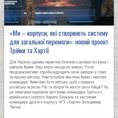
«Ми – корпуси, які створюють систему
для загальної перемоги»: новий проект
Трійки та Хартії
Для України єдиним гарантом безпеки є велика потужна і
навчена Армія. Наш ворог нікуди не зникне, Росія
продовжуватиме спроби відродити свою імперію в тому
чи іншому вигляді. Нам потрібна мисляча Армія і мислячі
командири. Яким має бути військо, щоб стримати
російську агресію РФ та зберегти життя своїх бійців? На
це запитання відповіли заступник командира Третього
армійського корпусу Кирило Беркаль та заступник
командира другого корпусу НГУ «Хартія» Володимир
Лисюк.