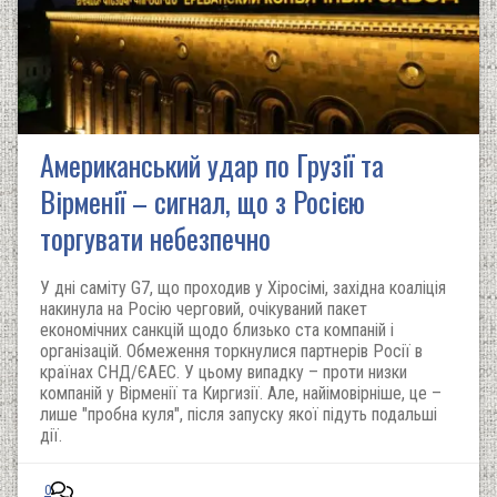
Американський удар по Грузії та
Вірменії – сигнал, що з Росією
торгувати небезпечно
У дні саміту G7, що проходив у Хіросімі, західна коаліція
накинула на Росію черговий, очікуваний пакет
економічних санкцій щодо близько ста компаній і
організацій. Обмеження торкнулися партнерів Росії в
країнах СНД/ЄАЕС. У цьому випадку – проти низки
компаній у Вірменії та Киргизії. Але, найімовірніше, це –
лише "пробна куля", після запуску якої підуть подальші
дії.
0