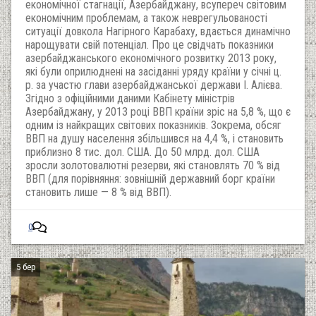
економічної стагнації, Азербайджану, всупереч світовим
економічним проблемам, а також неврегульованості
ситуації довкола Нагірного Карабаху, вдається динамічно
нарощувати свій потенціал. Про це свідчать показники
азербайджанського економічного розвитку 2013 року,
які були оприлюднені на засіданні уряду країни у січні ц.
р. за участю глави азербайджанської держави І. Алієва.
Згідно з офіційними даними Кабінету міністрів
Азербайджану, у 2013 році ВВП країни зріс на 5,8 %, що є
одним із найкращих світових показників. Зокрема, обсяг
ВВП на душу населення збільшився на 4,4 %, і становить
приблизно 8 тис. дол. США. До 50 млрд. дол. США
зросли золотовалютні резерви, які становлять 70 % від
ВВП (для порівняння: зовнішній державний борг країни
становить лише — 8 % від ВВП).
0
5 бер