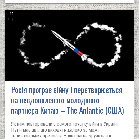
14
вер
Росія програє війну і перетворюється
на невдоволеного молодшого
партнера Китаю – The Anlantic (США)
Як нам повторювали з самого початку війни в Україні,
Путін має цілі, що виходять далеко за межі
територіальних претензій, – він прагне зруйнувати