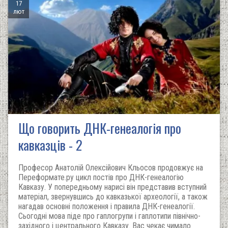
17
лют
Що говорить ДНК-генеалогія про
кавказців - 2
Професор Анатолій Олексійович Кльосов продовжує на
Переформате.ру цикл постів про ДНК-генеалогію
Кавказу. У попередньому нарисі він представив вступний
матеріал, звернувшись до кавказької археології, а також
нагадав основні положення і правила ДНК-генеалогії.
Сьогодні мова піде про гаплогрупи і гаплотипи північно-
західного і центрального Кавказу. Вас чекає чимало