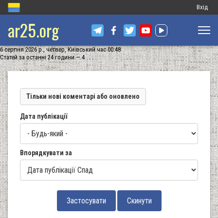
Меню
Вхід
ar25.org
обліков
запису
6 серпня 2026 р., четвер, Київський час 00:48
користу
Статей за останні 24 години — 4
Тільки нові коментарі або оновлено
Дата публікації
Впорядкувати за