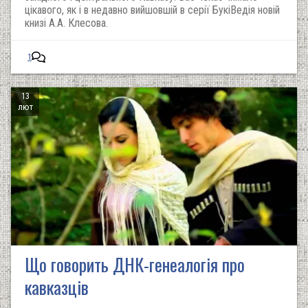
цікавого, як і в недавно вийшовшій в серії БукіВедія новій
книзі А.А. Клесова.
1
13
лют
Що говорить ДНК-генеалогія про
кавказців