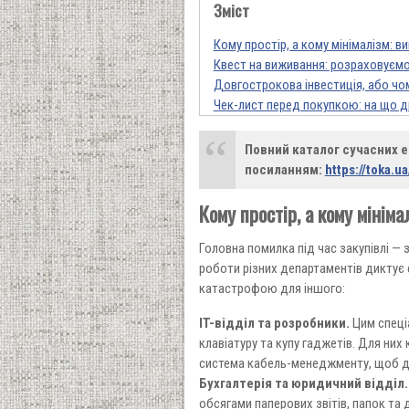
Зміст
Кому простір, а кому мінімалізм: 
Квест на виживання: розраховуємо
Довгострокова інвестиція, або чо
Чек-лист перед покупкою: на що д
Повний каталог сучасних е
посиланням:
https://toka.ua
Кому простір, а кому мінім
Головна помилка під час закупівлі —
роботи різних департаментів диктує с
катастрофою для іншого:
IT-відділ та розробники.
Цим спеці
клавіатуру та купу гаджетів. Для них
система кабель-менеджменту, щоб др
Бухгалтерія та юридичний відділ
обсягами паперових звітів, папок та 