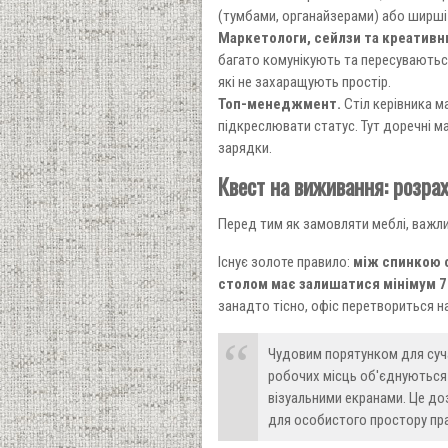
(тумбами, органайзерами) або ширші 
Маркетологи, сейлзи та креативн
багато комунікують та пересуваються 
які не захаращують простір.
Топ-менеджмент.
Стіл керівника м
підкреслювати статус. Тут доречні ма
зарядки.
Квест на виживання: розра
Перед тим як замовляти меблі, важли
Існує золоте правило:
між спинкою 
столом має залишатися мінімум 
занадто тісно, офіс перетвориться н
Чудовим порятунком для суча
робочих місць об'єднуються 
візуальними екранами. Це д
для особистого простору пра