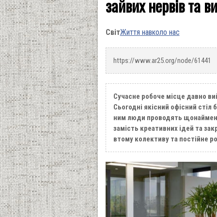
зайвих нервів та в
Світ
Життя навколо нас
https://www.ar25.org/node/61441
Сучасне робоче місце давно ви
Сьогодні якісний офісний стіл
ним люди проводять щонайменш
замість креативних ідей та зак
втому колективу та постійне р