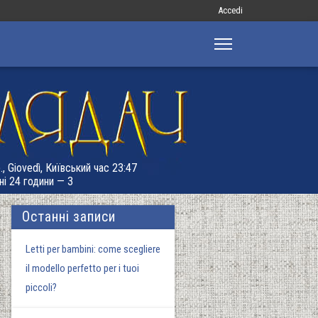
Меню
Accedi
облікового
запису
користувача
, Giovedì, Київський час 23:47
ні 24 години — 3
Останні записи
Letti per bambini: come scegliere
il modello perfetto per i tuoi
piccoli?