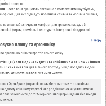
робочі поверхні.
ики.
Часто вони працюють виключно з компактними ноутбуками,
офісом. Для них підійдуть полегшені, стильні та мобільні рішення,
ає не лише забезпечувати комфорт для тривалих нарад, а й
сивніші форми, преміальні текстури та інтегровані бездротові
Нагору
ховуємо площу та ергономіку
во правильно оцінити простір самого офісу.
стільця (коли людина сидить) та найближчою стіною чи іншим
70–80 сантиметрів
для вільного проходу. Якщо посадити людей
а вулик, де кожен заважатиме один одному.
сних Open Space форматів стали бенч-системи — коли кілька
на одному спільному каркасі, але розділяються акустичними чи
озволяє зекономити до 20% корисної площі приміщення без шкоди
цівників.