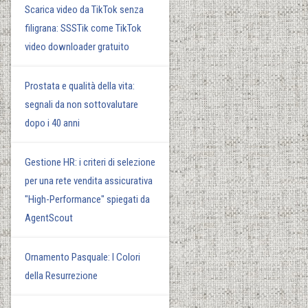
Scarica video da TikTok senza
filigrana: SSSTik come TikTok
video downloader gratuito
Prostata e qualità della vita:
segnali da non sottovalutare
dopo i 40 anni
Gestione HR: i criteri di selezione
per una rete vendita assicurativa
"High-Performance" spiegati da
AgentScout
Ornamento Pasquale: I Colori
della Resurrezione