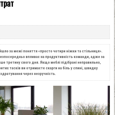
итрат
йшло за межі поняття «просто чотири ніжки та стільниця».
 безпосередньо впливає на продуктивність команди, адже за
е третину свого дня. Якщо меблі підібрані неправильно,
ритих тасків ви отримаєте скарги на біль у спині, швидку
оздратування через незручність.