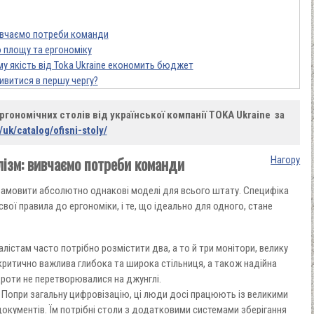
вивчаємо потреби команди
 площу та ергономіку
му якість від Toka Ukraine економить бюджет
ивитися в першу чергу?
ргономічних столів від української компанії TOKA Ukraine за
/uk/catalog/ofisni-stoly/
алізм: вивчаємо потреби команди
Нагору
 замовити абсолютно однакові моделі для всього штату. Специфіка
вої правила до ергономіки, і те, що ідеально для одного, стане
алістам часто потрібно розмістити два, а то й три монітори, велику
 критично важлива глибока та широка стільниця, а також надійна
оти не перетворювалися на джунглі.
.
Попри загальну цифровізацію, ці люди досі працюють із великими
документів. Їм потрібні столи з додатковими системами зберігання