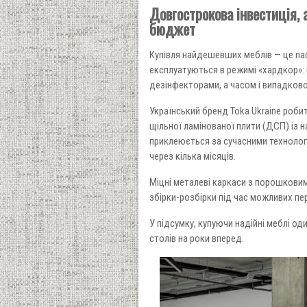
Довгострокова інвестиція, 
бюджет
Купівля найдешевших меблів — це паст
експлуатуються в режимі «хардкор»:
дезінфекторами, а часом і випадково
Український бренд Toka Ukraine робит
щільної ламінованої плити (ДСП) із 
приклеюється за сучасними технологія
через кілька місяців.
Міцні металеві каркаси з порошкови
збірки-розбірки під час можливих пер
У підсумку, купуючи надійні меблі о
столів на роки вперед.