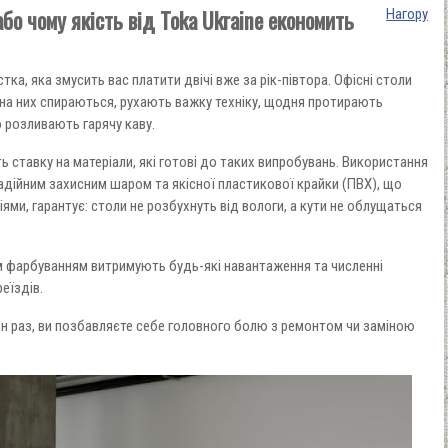
або чому якість від Toka Ukraine економить
Нагору
ка, яка змусить вас платити двічі вже за рік-півтора. Офісні столи
 на них спираються, рухають важку техніку, щодня протирають
 розливають гарячу каву.
ь ставку на матеріали, які готові до таких випробувань. Використання
надійним захисним шаром та якісної пластикової крайки (ПВХ), що
ми, гарантує: столи не розбухнуть від вологи, а кути не облущаться
м фарбуванням витримують будь-які навантаження та численні
еїздів.
дин раз, ви позбавляєте себе головного болю з ремонтом чи заміною