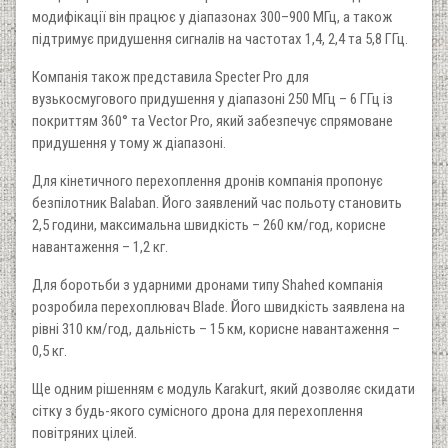
модифікації він працює у діапазонах 300–900 МГц, а також
підтримує придушення сигналів на частотах 1,4, 2,4 та 5,8 ГГц.
Компанія також представила Specter Pro для
вузькосмугового придушення у діапазоні 250 МГц – 6 ГГц із
покриттям 360° та Vector Pro, який забезпечує спрямоване
придушення у тому ж діапазоні.
Для кінетичного перехоплення дронів компанія пропонує
безпілотник Balaban. Його заявлений час польоту становить
2,5 години, максимальна швидкість – 260 км/год, корисне
навантаження – 1,2 кг.
Для боротьби з ударними дронами типу Shahed компанія
розробила перехоплювач Blade. Його швидкість заявлена на
рівні 310 км/год, дальність – 15 км, корисне навантаження –
0,5 кг.
Ще одним рішенням є модуль Karakurt, який дозволяє скидати
сітку з будь-якого сумісного дрона для перехоплення
повітряних цілей.