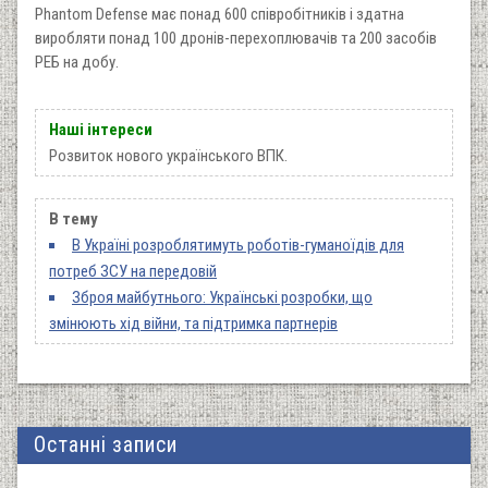
Phantom Defense має понад 600 співробітників і здатна
виробляти понад 100 дронів-перехоплювачів та 200 засобів
РЕБ на добу.
Наші інтереси
Розвиток нового українського ВПК.
В тему
В Україні розроблятимуть роботів-гуманоїдів для
потреб ЗСУ на передовій
Зброя майбутнього: Українські розробки, що
змінюють хід війни, та підтримка партнерів
Останні записи