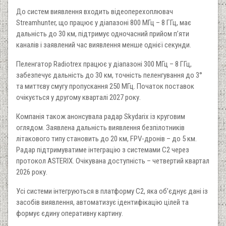
До систем виявлення входить відеоперехоплювач
Streamhunter, що працює у діапазоні 800 МГц – 8 ГГц, має
дальність до 30 км, підтримує одночасний прийом п’яти
каналів і заявлений час виявлення менше однієї секунди.
Пеленгатор Radiotrex працює у діапазоні 300 МГц – 8 ГГц,
забезпечує дальність до 30 км, точність пеленгування до 3°
та миттєву смугу пропускання 250 МГц. Початок поставок
очікується у другому кварталі 2027 року.
Компанія також анонсувала радар Skydarix із круговим
оглядом. Заявлена дальність виявлення безпілотників
літакового типу становить до 20 км, FPV-дронів – до 5 км.
Радар підтримуватиме інтеграцію з системами C2 через
протокол ASTERIX. Очікувана доступність – четвертий квартал
2026 року.
Усі системи інтегруються в платформу C2, яка об’єднує дані із
засобів виявлення, автоматизує ідентифікацію цілей та
формує єдину оперативну картину.