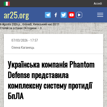
Меню
Accedi
ar25.org
обліковог
запису
6 Agosto 2026 р., Giovedì, Київський час 20:11
користува
Статей за останні 24 години — 3
07/03/2026 - 17:57
Олена Каганець
Українська компанія Phantom
Defense представила
комплексну систему протидії
БпЛА