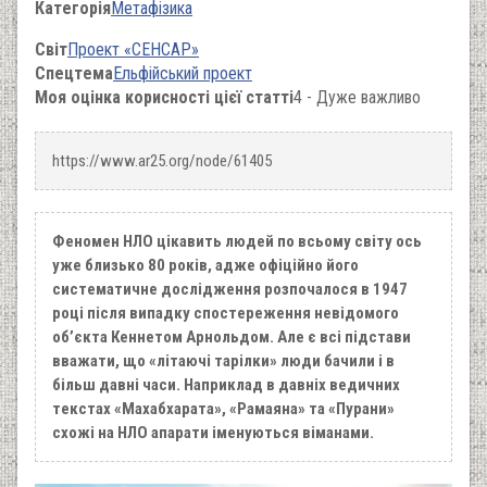
Категорія
Метафізика
Світ
Проект «СЕНСАР»
Спецтема
Ельфійський проект
Моя оцінка корисності цієї статті
4 - Дуже важливо
https://www.ar25.org/node/61405
Феномен НЛО цікавить людей по всьому світу ось
уже близько 80 років, адже офіційно його
систематичне дослідження розпочалося в 1947
році після випадку спостереження невідомого
об’єкта Кеннетом Арнольдом. Але є всі підстави
вважати, що «літаючі тарілки» люди бачили і в
більш давні часи. Наприклад в давніх ведичних
текстах «Махабхарата», «Рамаяна» та «Пурани»
схожі на НЛО апарати іменуються віманами.