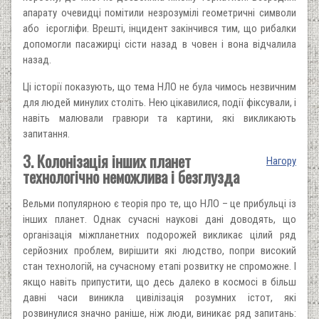
апарату очевидці помітили незрозумілі геометричні символи
або ієрогліфи. Врешті, інцидент закінчився тим, що рибалки
допомогли пасажирці сісти назад в човен і вона відчалила
назад.
Ці історії показують, що тема НЛО не була чимось незвичним
для людей минулих століть. Нею цікавилися, події фіксували, і
навіть малювали гравюри та картини, які викликають
запитання.
3. Колонізація інших планет
Нагору
технологічно неможлива і безглузда
Вельми популярною є теорія про те, що НЛО – це прибульці із
інших планет. Однак сучасні наукові дані доводять, що
організація міжпланетних подорожей викликає цілий ряд
серйозних проблем, вирішити які людство, попри високий
стан технологій, на сучасному етапі розвитку не спроможне. І
якщо навіть припустити, що десь далеко в космосі в більш
давні часи виникла цивілізація розумних істот, які
розвинулися значно раніше, ніж люди, виникає ряд запитань: