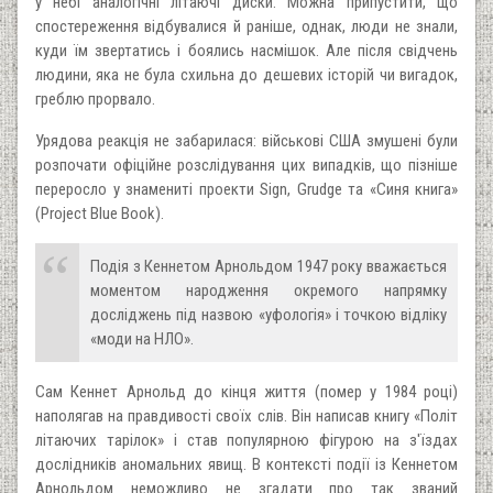
у небі аналогічні літаючі диски. Можна припустити, що
спостереження відбувалися й раніше, однак, люди не знали,
куди їм звертатись і боялись насмішок. Але після свідчень
людини, яка не була схильна до дешевих історій чи вигадок,
греблю прорвало.
Урядова реакція не забарилася: військові США змушені були
розпочати офіційне розслідування цих випадків, що пізніше
переросло у знамениті проекти Sign, Grudge та «Синя книга»
(Project Blue Book).
Подія з Кеннетом Арнольдом 1947 року вважається
моментом народження окремого напрямку
досліджень під назвою «уфологія» і точкою відліку
«моди на НЛО».
Сам Кеннет Арнольд до кінця життя (помер у 1984 році)
наполягав на правдивості своїх слів. Він написав книгу «Політ
літаючих тарілок» і став популярною фігурою на з'їздах
дослідників аномальних явищ. В контексті події із Кеннетом
Арнольдом неможливо не згадати про так званий