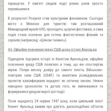
парашутах. У пам'яті свідків події різних років просто
перемішалися.
В результаті Розуелл став культурним феноменом. Сьогодні
місто є Меккою для туристів: там розташований
Міжнародний музей НЛО, проходять щорічні фестивалі, а сама
подія стала основою для сотень фантастичних фільмів та
серіалів (наприклад: «Цілком таємно»).
4.6. Офіційне пояснення уряду США щодо історії Арнольда
Підводячи підсумок історії із Кенетом Арнольдом, офіційне
пояснення уряду США полягало в тому, що він спостерігав
міраж. Попри високу довіру до самого пілота, Військово-
повітряні сили США (USAF) та аналітики розвідувальних
проектів класифікували інцидент як оптичну ілюзію. Нижче
наведено хронологію та деталі того, як змінювалися та
формувалися урядові версії цієї події:
Після інциденту 24 червня 1947 року, коли цивільний пілот
Кеннет Арнольд заявив про дев'ять дископодібних об'єктів