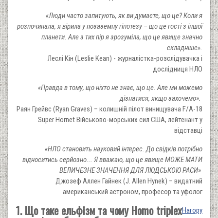
«Люди часто запитують, як ви думаєте, що це? Коли я
розпочинала, я вірила у позаземну гіпотезу – що це гості з іншої
планети. Але з тих пір я зрозуміла, що це явище значно
складніше».
Леслі Кін (Leslie Kean) - журналістка-розслідувачка і
дослідниця НЛО
«Правда в тому, що ніхто не знає, що це. Але ми можемо
дізнатися, якщо захочемо».
Раян Грейвс (Ryan Graves) – колишній пілот винищувача F/A-18
Super Hornet Військово-морських сил США, лейтенант у
відставці
«НЛО становить науковий інтерес. До свідків потрібно
відноситись серйозно... Я вважаю, що це явище МОЖЕ МАТИ
ВЕЛИЧЕЗНЕ ЗНАЧЕННЯ ДЛЯ ЛЮДСЬКОЮ РАСИ»
Джозеф Аллен Гайнек (J. Allen Hynek) – видатний
американський астроном, професор та уфолог
1. Що таке ельфізм та чому Homo triplex
Нагору