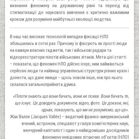
визнання феномену на державному рівні та перехід від
стигматизації до наукового вивчення є критично важливим
кроком для розуміння майбутньої еволюції людства.
В наш час високих технологій випадки фіксації НЛО
збільшились в сотні раз. Причому їх фіксують як прості люди
на камери власних гаджетів, так і військові радари та
відеореєстратори пілотів військових літаків. Мета цієї статті
– показати, що феномен НЛО дійсно існує, ним займаються
серйозні люди та найвищі управлінські структури різних країн і
донести, що дане явище – щось зовсім інше, ніж про нього
склалася загальноприйнята думка.
«Пілоти знають що вони бачать, вони не психи. Вони бачать те,
що існує. Це доводять документи, відео, фото. Це докази, які,
однак, показують, що ми не розуміємо, що це».
Жак Валле (Jacques Vallée) – видатний франко-американський
вчений, астроном, спеціаліст у галузі комп'ютерних наук,
венчурний капіталіст і один з найвідоміших дослідників
феномену невідомих літаючих об'єктів (НЛО)