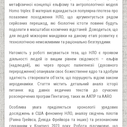
метафізичної концепції ельфізму та антропологічної моделі
Homo triplex. В матеріалі відкидається популярна гіпотеза про
позаземне походження НЛО, що аргументується рядом
серйозних перешкод, які біологічні істоти повинні будуть
подолати в масштабах космічних відстаней. Доводиться, що
для людей міжзоряні мандрівки на даному етапі розвитку є
технологічною неможливими та раціонально безглуздими.
Натомість у роботі висувається теза, що НЛО є проявом
діяльності людей із вищим рівнем свідомості – ельфів
(надлюдей), які через процес палінгенезії (духовного
переродження) опанували своє божественне ядро та здобули
здатність створювати об’єкти, що порушують відомі закони
аеродинаміки. Стаття містить детальний аналіз історії
питання: від давніх ведичних текстів до сучасних
розсекречених програм Пентагону, таких як AATIP та AARO.
Особлива увага приділяється хронології урядових
досліджень в США феномену НЛО, аналізу свідчень пілотів
(Раяна Грейвса, Девіда Фрейвора та інших) та резонансним
слуханням у Конгресі 2023 року. Робота підсумовує, що