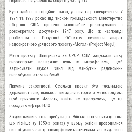
Перевезення уламків на секретну «Зону 51».
Було здійснене офіційне розслідування та розсекречення. У
1994 та 1997 роках під тиском громадськості Міністерство
оборони США провело масштабне розслідування і
розсекретило документи 1947 року. Що ж насправді
розбилося в Розуеллі? Об'єктом виявився апарат
надсекретного урядового проекту «Могол» (Project Mogul):
Мета проекту: Шпигунство за СРСР. США запускали сітку
високогірних повітряних куль із мікрофонами, щоб
зафіксувати звукові хвилі від майбутніх радянських
випробувань атомних бомб.
Причина секретності: Оскільки проект був таємницею
державної ваги, військові вигадали історію з метеозондом,
щоб приховати «Могол», навіть не підозрюючи, що це
породить міф про НЛО.
Звідки взялися «тіла прибульців»: Військові пояснили це тим,
що пізніше (у 1950-х роках) у цьому регіоні проводилися
випробування з антропоморфними манекенами, які скидали на