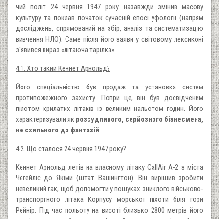
чий політ 24 червня 1947 року назавжди змінив масову
культуру та поклав початок сучасній епосі уфології (напрям
досліджень, спрямований на збір, аналіз та систематизацію
вивчення НЛО). Саме після його заяви у світовому лексиконі
з'явився вираз «літаюча тарілка».
4.1. Хто такий Кеннет Арнольд?
Його спеціальністю був продаж та установка систем
протипожежного захисту. Попри це, він був досвідченим
пілотом крилатих літаків із великим нальотом годин. Його
характеризували як
розсудливого, серйозного бізнесмена,
не схильного до фантазій
.
4.2. Що сталося 24 червня 1947 року?
Кеннет Арнольд летів на власному літаку CallAir A-2 з міста
Чегейліс до Якіми (штат Вашингтон). Він вирішив зробити
невеликий гак, щоб допомогти у пошуках зниклого військово-
транспортного літака Корпусу морської піхоти біля гори
Рейнір. Під час польоту на висоті близько 2800 метрів його