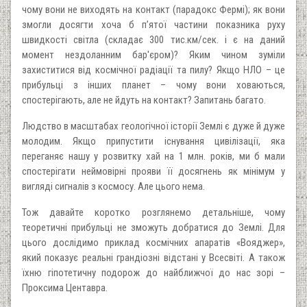
чому вони не виходять на контакт (парадокс Фермі); як вони
змогли досягти хоча б п’ятої частини показника руху
швидкості світла (складає 300 тис.км/сек. і є на даний
момент нездоланним бар'єром)? Яким чином зуміли
захиститися від космічної радіації та пилу? Якщо НЛО – це
прибульці з інших планет – чому вони ховаються,
спостерігають, але не йдуть на контакт? Запитань багато.
Людство в масштабах геологічної історії Землі є дуже й дуже
молодим. Якщо припустити існування цивілізації, яка
переганяє нашу у розвитку хай на 1 млн. років, ми б мали
спостерігати неймовірні прояви її досягнень як мінімум у
вигляді сигналів з космосу. Але цього нема.
Тож давайте коротко розглянемо детальніше, чому
теоретичні прибульці не зможуть добратися до Землі. Для
цього дослідимо приклад космічних апаратів «Вояджер»,
який показує реальні грандіозні відстані у Всесвіті. А також
їхню гіпотетичну подорож до найближчої до нас зорі –
Проксима Центавра.