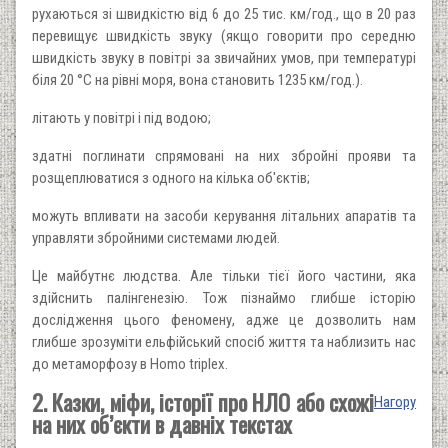
рухаються зі швидкістю від 6 до 25 тис. км/год., що в 20 раз
перевищує швидкість звуку (якщо говорити про середню
швидкість звуку в повітрі за звичайних умов, при температурі
біля 20 °C на рівні моря, вона становить 1235 км/год.).
літають у повітрі і під водою;
здатні поглинати спрямовані на них збройні прояви та
розщеплюватися з одного на кілька об'єктів;
можуть впливати на засоби керування літальних апаратів та
управляти збройними системами людей.
Це майбутнє людства. Але тільки тієї його частини, яка
здійснить палінгенезію. Тож пізнаймо глибше історію
дослідження цього феномену, адже це дозволить нам
глибше зрозуміти ельфійський спосіб життя та наблизить нас
до метаморфозу в Homo triplex.
2. Казки, міфи, історії про НЛО або схожі
Нагору
на них об’єкти в давніх текстах