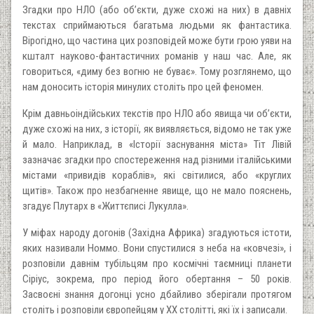
Згадки про НЛО (або об’єкти, дуже схожі на них) в давніх
текстах сприймаються багатьма людьми як фантастика.
Вірогідно, що частина цих розповідей може бути грою уяви на
кшталт науково-фантастичних романів у наш час. Але, як
говориться, «диму без вогню не буває». Тому розглянемо, що
нам доносить історія минулих століть про цей феномен.
Крім давньоіндійських текстів про НЛО або явища чи об’єкти,
дуже схожі на них, з історії, як виявляється, відомо не так уже
й мало. Наприклад, в «Історії заснування міста» Тіт Лівій
зазначає згадки про спостереження над різними італійськими
містами «привидів кораблів», які світилися, або «круглих
щитів». Також про незбагненне явище, що не мало пояснень,
згадує Плутарх в «Життєписі Лукулла».
У міфах народу догонів (Західна Африка) згадуються істоти,
яких називали Номмо. Вони спустилися з неба на «ковчезі», і
розповіли давнім тубільцям про космічні таємниці планети
Сіріус, зокрема, про період його обертання – 50 років.
Засвоєні знання догонці усно дбайливо зберігали протягом
століть і розповіли європейцям у ХХ столітті, які їх і записали.