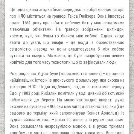
Ще одна цікава згадка безпосередньо із зображенням історії
про НЛО міститься на гравюрі Ганса Глейзера. Вона ілюструє
подію 1561 року про нібито небесну битву між невідомими
літаючими об’єктами. На гравюрі зображенні циліндри,
хрести, кулі, які буцім-то билися між собою. Однак якщо
взяти до уваги, що ельфи – це люди із божественною
свідомістю, навряд чи вони влаштовували б між собою
сутички на смерть. Можливо, це були випробування певних
новітніх для того часу технологій, що їх зафіксували люди.
Розповідь про Уцуро-буне («порожнистий човен») – це одна із
найцікавіших історій із японського фолькльору, яка схожа на
фіксацію НЛО. Подія відбулася, згідно з текстами періоду
Едо, у 1803 році. Рибалки помітили у воді дивний об’єкт, який
наближався до берега. На малюнках видно апарат, дуже
схожий на сучасний НЛО, яки мав вигляд літаючої тарілки (і це
задовго до терміну, який запропонував Кеннет Арнольд). Із
судна вийшла молода – років 20, дівчина, із рудим волоссям.
Вона розмовляла незрозумілою мовою, а в руках тримала
коробку, до якої не дозволяла нікому торкатися. Всередині