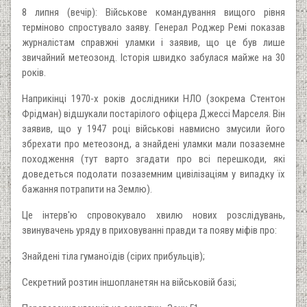
8 липня (вечір): Військове командування вищого рівня
терміново спростувало заяву. Генерал Роджер Ремі показав
журналістам справжні уламки і заявив, що це був лише
звичайний метеозонд. Історія швидко забулася майже на 30
років.
Наприкінці 1970-х років дослідники НЛО (зокрема Стентон
Фрідман) відшукали постарілого офіцера Джессі Марселя. Він
заявив, що у 1947 році військові навмисно змусили його
збрехати про метеозонд, а знайдені уламки мали позаземне
походження (тут варто згадати про всі перешкоди, які
доведеться подолати позаземним цивілізаціям у випадку їх
бажання потрапити на Землю).
Це інтерв'ю спровокувало хвилю нових розслідувань,
звинувачень уряду в приховуванні правди та появу міфів про:
Знайдені тіла гуманоїдів (сірих прибульців);
Секретний розтин іншопланетян на військовій базі;