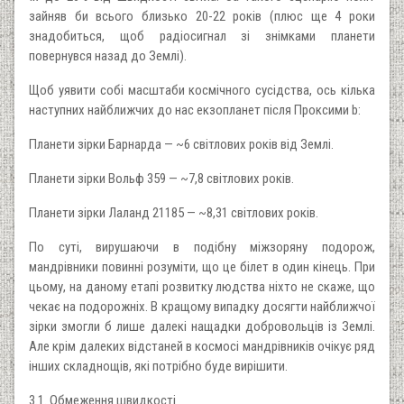
зайняв би всього близько 20-22 років (плюс ще 4 роки
знадобиться, щоб радіосигнал зі знімками планети
повернувся назад до Землі).
Щоб уявити собі масштаби космічного сусідства, ось кілька
наступних найближчих до нас екзопланет після Проксими b:
Планети зірки Барнарда — ~6 світлових років від Землі.
Планети зірки Вольф 359 — ~7,8 світлових років.
Планети зірки Лаланд 21185 — ~8,31 світлових років.
По суті, вирушаючи в подібну міжзоряну подорож,
мандрівники повинні розуміти, що це білет в один кінець. При
цьому, на даному етапі розвитку людства ніхто не скаже, що
чекає на подорожніх. В кращому випадку досягти найближчої
зірки змогли б лише далекі нащадки добровольців із Землі.
Але крім далеких відстаней в космосі мандрівників очікує ряд
інших складнощів, які потрібно буде вирішити.
3.1. Обмеження швидкості