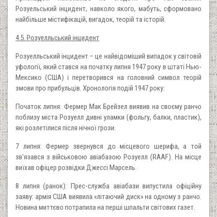
Розуельський інцидент, навколо якого, мабуть, сформовано
найбільше містифікацій, вигадок, теорій та історій.
4.5. Розуелльський інцидент
Розуелльський інцидент – це найвідоміший випадок у світовій
уфології, який стався на початку липня 1947 року в штаті Нью-
Мексико (США) і перетворився на головний символ теорій
змови про прибульців. Хронологія подій 1947 року:
Початок липня: Фермер Мак Брейзел виявив на своєму ранчо
поблизу міста Розуелл дивні уламки (фольгу, балки, пластик),
які розлетілися після нічної грози.
7 липня: Фермер звернувся до місцевого шерифа, а той
зв'язався з військовою авіабазою Розуелл (RAAF). На місце
виїхав офіцер розвідки Джессі Марсель.
8 липня (ранок): Прес-служба авіабази випустила офіційну
заяву: армія США виявила «літаючий диск» на одному з ранчо.
Новина миттєво потрапила на перші шпальти світових газет.