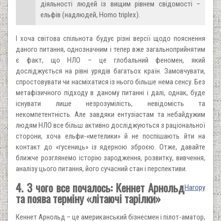
діяльності людей із вищим рівнем свідомості –
ельфів (надлюдей, Homo triplex).
І хоча світова спільнота будує різні версії щодо пояснення
даного питання, однозначним і тепер вже загальноприйнятим
є факт, що НЛО – це глобальний феномен, який
досліджується на рівні урядів багатьох країн. Замовчувати,
спростовувати чи насміхатися із нього більше нема сенсу. Без
метафізичного підходу в даному питанні і далі, однак, буде
існувати лише незрозумілість, невідомість та
некомпетентність. Але завдяки ентузіастам та небайдужим
людям НЛО все більш активно досліджуються з раціональної
сторони, хоча ельфи-«метелики» й не поспішають йти на
контакт до «гусениць» із ядерною зброєю. Отже, давайте
ближче розглянемо історію зародження, розвитку, вивчення,
аналізу цього питання, його сучасний стан і перспективи.
4. З чого все почалось: Кеннет Арнольд
Нагору
та поява терміну «літаючі тарілки»
Кеннет Арнольд – це американський бізнесмен і пілот-аматор,