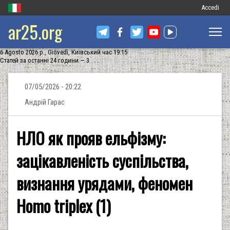
Меню
Accedi
ar25.org
обліковог
запису
6 Agosto 2026 р., Giovedì, Київський час 19:15
користува
Статей за останні 24 години — 3
07/05/2026 - 20:22
Андрій Гарас
НЛО як прояв ельфізму:
зацікавленість суспільства,
визнання урядами, феномен
Homo triplex (1)