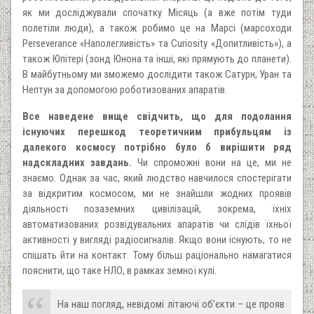
як ми досліджували спочатку Місяць (а вже потім туди
полетіли люди), а також робимо це на Марсі (марсоходи
Perseverance «Наполегливість» та Curiosity «Допитливість»), а
також Юпітері (зонд Юнона та інші, які прямують до планети).
В майбутньому ми зможемо дослідити також Сатурн, Уран та
Нептун за допомогою роботизованих апаратів.
Все наведене вище свідчить, що для подолання
існуючих перешкод теоретичним прибульцям із
далекого космосу потрібно було б вирішити ряд
надскладних завдань.
Чи спроможні вони на це, ми не
знаємо. Однак за час, який людство навчилося спостерігати
за відкритим космосом, ми не знайшли жодних проявів
діяльності позаземних цивілізацій, зокрема, їхніх
автоматизованих розвідувальних апаратів чи слідів їхньої
активності у вигляді радіосигналів. Якщо вони існують, то не
спішать йти на контакт. Тому більш раціонально намагатися
пояснити, що таке НЛО, в рамках земної кулі.
На наш погляд, невідомі літаючі об’єкти – це прояв