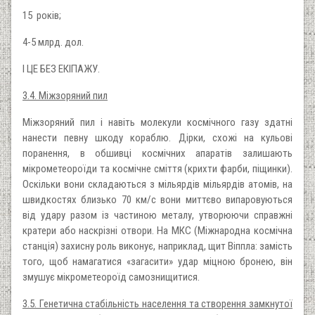
15 років;
4-5 млрд. дол.
І ЦЕ БЕЗ ЕКІПАЖУ.
3.4. Міжзоряний пил
Міжзоряний пил і навіть молекули космічного газу здатні
нанести певну шкоду кораблю. Дірки, схожі на кульові
поранення, в обшивці космічних апаратів залишають
мікрометеороїди та космічне сміття (крихти фарби, піщинки).
Оскільки вони складаються з мільярдів мільярдів атомів, на
швидкостях близько 70 км/с вони миттєво випаровуються
від удару разом із частиною металу, утворюючи справжні
кратери або наскрізні отвори. На МКС (Міжнародна космічна
станція) захисну роль виконує, наприклад, щит Віппла: замість
того, щоб намагатися «загасити» удар міцною бронею, він
змушує мікрометеороїд самознищитися.
3.5. Генетична стабільність населення та створення замкнутої