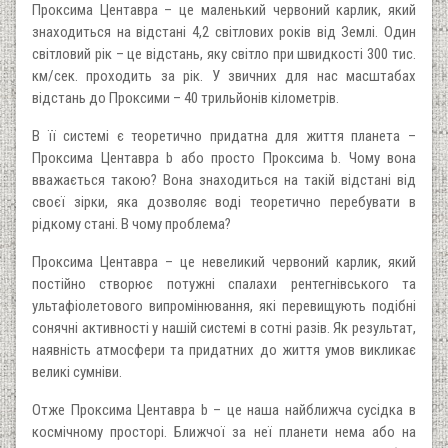
Проксима Центавра – це маленький червоний карлик, який
знаходиться на відстані 4,2 світлових років від Землі. Один
світловий рік – це відстань, яку світло при швидкості 300 тис.
км/сек. проходить за рік. У звичних для нас масштабах
відстань до Проксими – 40 трильйонів кілометрів.
В її системі є теоретично придатна для життя планета –
Проксима Центавра b або просто Проксима b. Чому вона
вважається такою? Вона знаходиться на такій відстані від
своєї зірки, яка дозволяє воді теоретично перебувати в
рідкому стані. В чому проблема?
Проксима Центавра – це невеликий червоний карлик, який
постійно створює потужні спалахи рентегнівського та
ультафіолетового випромінювання, які перевищують подібні
сонячні активності у нашій системі в сотні разів. Як результат,
наявність атмосфери та придатних до життя умов викликає
великі сумніви.
Отже Проксима Центавра b – це наша найближча сусідка в
космічному просторі. Ближчої за неї планети нема або на