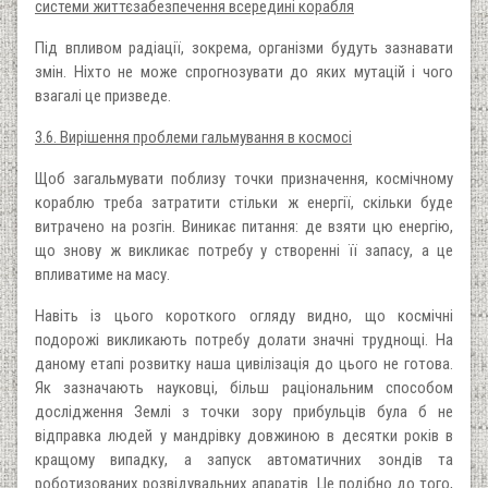
системи життєзабезпечення всередині корабля
Під впливом радіації, зокрема, організми будуть зазнавати
змін. Ніхто не може спрогнозувати до яких мутацій і чого
взагалі це призведе.
3.6. Вирішення проблеми гальмування в космосі
Щоб загальмувати поблизу точки призначення, космічному
кораблю треба затратити стільки ж енергії, скільки буде
витрачено на розгін. Виникає питання: де взяти цю енергію,
що знову ж викликає потребу у створенні її запасу, а це
впливатиме на масу.
Навіть із цього короткого огляду видно, що космічні
подорожі викликають потребу долати значні труднощі. На
даному етапі розвитку наша цивілізація до цього не готова.
Як зазначають науковці, більш раціональним способом
дослідження Землі з точки зору прибульців була б не
відправка людей у мандрівку довжиною в десятки років в
кращому випадку, а запуск автоматичних зондів та
роботизованих розвідувальних апаратів. Це подібно до того,