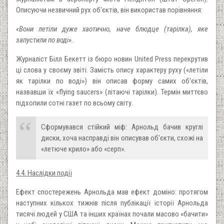
Описуючи незвичний рух об'єктів, він використав порівняння:
«Вони летіли дуже хаотично, наче блюдце (тарілка), яке
запустили по воді».
Журналіст Білл Бекетт із бюро новин United Press перекрутив
ці слова у своєму звіті. Замість опису характеру руху («летіли
як тарілки по воді») він описав форму самих об'єктів,
назвавши їх «flying saucers» (літаючі тарілки). Термін миттєво
підхопили сотні газет по всьому світу.
Сформувався стійкий міф: Арнольд бачив круглі
диски, хоча насправді він описував об'єкти, схожі на
«летюче крило» або «серп».
4.4. Наслідки події
Ефект спостережень Арнольда мав ефект доміно: протягом
наступних кількох тижнів після публікації історії Арнольда
тисячі людей у США та інших країнах почали масово «бачити»