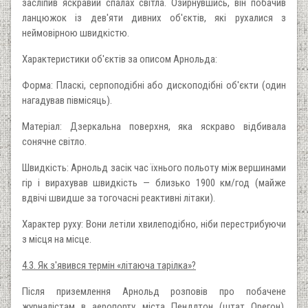
засліпив яскравий спалах світла. Озирнувшись, він побачив
ланцюжок із дев'яти дивних об'єктів, які рухалися з
неймовірною швидкістю.
Характеристики об'єктів за описом Арнольда:
Форма: Пласкі, серпоподібні або дископодібні об'єкти (один
нагадував півмісяць).
Матеріал: Дзеркальна поверхня, яка яскраво відбивала
сонячне світло.
Швидкість: Арнольд засік час їхнього польоту між вершинами
гір і вирахував швидкість — близько 1900 км/год (майже
вдвічі швидше за тогочасні реактивні літаки).
Характер руху: Вони летіли хвилеподібно, ніби перестрибуючи
з місця на місце.
4.3. Як з'явився термін «літаюча тарілка»?
Після приземлення Арнольд розповів про побачене
журналістам в аеропорту міста Пендлтон (штат Орегон).