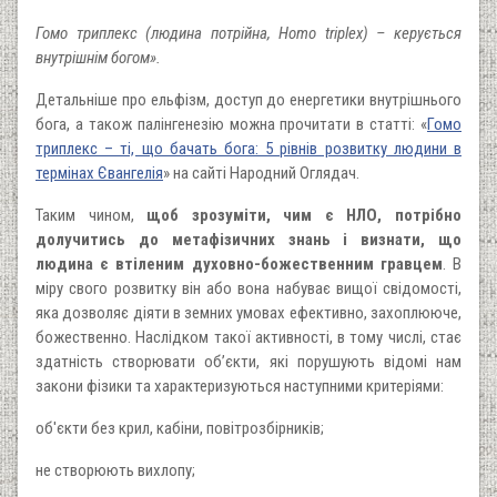
Гомо триплекс (людина потрійна, Homo triplex) – керується
внутрішнім богом».
Детальніше про ельфізм, доступ до енергетики внутрішнього
бога, а також палінгенезію можна прочитати в статті: «
Гомо
триплекс – ті, що бачать бога: 5 рівнів розвитку людини в
термінах Євангелія
» на сайті Народний Оглядач.
Таким чином,
щоб зрозуміти, чим є НЛО, потрібно
долучитись до метафізичних знань і визнати, що
людина є втіленим духовно-божественним гравцем
. В
міру свого розвитку він або вона набуває вищої свідомості,
яка дозволяє діяти в земних умовах ефективно, захоплююче,
божественно. Наслідком такої активності, в тому числі, стає
здатність створювати об’єкти, які порушують відомі нам
закони фізики та характеризуються наступними критеріями:
об'єкти без крил, кабіни, повітрозбірників;
не створюють вихлопу;