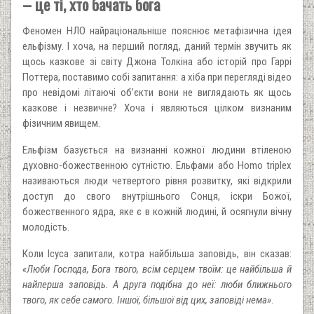
– це ті, хто бачать бога
Феномен НЛО найраціональніше пояснює метафізична ідея
ельфізму. І хоча, на перший погляд, даний термін звучить як
щось казкове зі світу Джона Толкіна або історій про Гаррі
Поттера, поставимо собі запитання: а хіба при перегляді відео
про невідомі літаючі об’єкти вони не виглядають як щось
казкове і незвичне? Хоча і являються цілком визнаним
фізичним явищем.
Ельфізм базується на визнанні кожної людини втіленою
духовно-божественною сутністю. Ельфами або Homo triplex
називаються люди четвертого рівня розвитку, які відкрили
доступ до свого внутрішнього Сонця, іскри Божої,
божественного ядра, яке є в кожній людині, й осягнули вічну
молодість.
Коли Ісуса запитали, котра найбільша заповідь, він сказав:
«Люби Господа, Бога твого, всім серцем твоїм: це найбільша й
найперша заповідь. А друга подібна до неї: люби ближнього
твого, як себе самого. Іншої, більшої від цих, заповіді нема»
.