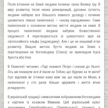
Після втілення на Землі людина починає свою Велику гру. В
міру розвитку, після низки реінкарнацій, духовна сутність
людини набирає все більшого земного досвіду і починає
цікавитися темою палінгенезії – «знову народження». Саме
палінгенезія є основною метою життя людини на землі. В
процесі палінгенезії людина набуває божественної
свідомості й перетворюється зі шляхетного арія на
світлосяйного ельфа (надлюдину). Але і це не кінцевий етап
розвитку. Вищою метою буття людини на Землі є
перетворення на боголюдину (Спаса) за прикладом Ісуса
Хреста або Ноя.
В Євангелії читаємо:
«Тоді озвався Петро і сказав до Нього:
Ось ми покинули все й пішли за Тобою; що будемо за те мати?
Ісус відповів їм: Істинно кажу вам: ви, що пішли за Мною, в
палінгенезії у сто разів більше одержите і життя вічне
успадкуєте».
В українській традиції символічним зображенням боголюдини
є картини із козаком Мамаєм. Цей український культ
засновника Гіперборійської (Трипільської) традиції є