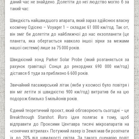
даний час не знайдено. Долетіти до неї людство могло б за
такий час:
Швидкість найшвидшого апарата, який зараз здійснює власну
космічну Одісею – Voyager 1 – складає 61 000 км/год. Так от,
він зміг би долетіти до найближчої до нас екзопланети (це
планета, яка обертається навколо іншої зірки за межами
нашої системи) лише за 75 000 років.
Швидкісний зонд Parker Solar Probe (який розганяється за
рахунок гравітації Сонця до рекордних 690 000 км/год)
дістався б туди за приблизно 6 600 років.
Звичайний пасажирський літак (якби у космосі було повітря і
він міг летіти зі швидкістю 900 км/год) витратив би на цю
подорож близько 5 мільйонів років.
Єдиний теоретичний проєкт, який обговорюють сьогодні – це
Breakthrough Starshot. Його ідея полягає в тому, щоб
відправити до Проксими Центавра тисячі мікроапаратів на
«сонячних вітрилах». Потужний лазер із Землі мав би розігнати
їх до 20% від швидкості світла. За такого сценарію політ