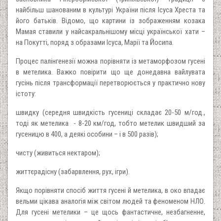
найбільш шанованим в культурі України після Ісуса Хреста та
його батьків. Відомо, що картини із зображенням козака
Мамая ставили у найсакральнішому місці української хати –
на Покутті, поряд з образами Ісуса, Марії та Йосипа.
Процес палінгенезії можна порівняти із метаморфозом гусені
в метелика. Важко повірити що ще донедавна вайлувата
гусінь після трансформації перетворюється у практично нову
істоту:
швидку (середня швидкість гусениці складає 20-50 м/год.,
тоді як метелика - 8-20 км/год, тобто метелик швидший за
гусеницю в 400, а деякі особини – і в 500 разів);
чисту (живиться нектаром);
життєрадісну (забарвлення, рух, ігри).
Якщо порівняти спосіб життя гусені й метелика, в око впадає
вельми цікава аналогія між світом людей та феноменом НЛО.
Для гусені метелики – це щось фантастичне, незбагненне,