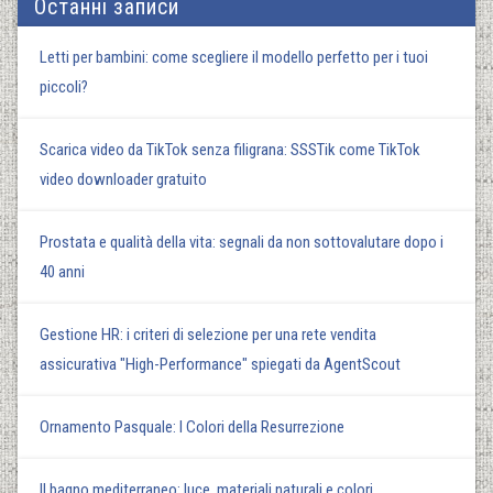
Останні записи
Letti per bambini: come scegliere il modello perfetto per i tuoi
piccoli?
Scarica video da TikTok senza filigrana: SSSTik come TikTok
video downloader gratuito
Prostata e qualità della vita: segnali da non sottovalutare dopo i
40 anni
Gestione HR: i criteri di selezione per una rete vendita
assicurativa "High-Performance" spiegati da AgentScout
Ornamento Pasquale: I Colori della Resurrezione
Il bagno mediterraneo: luce, materiali naturali e colori