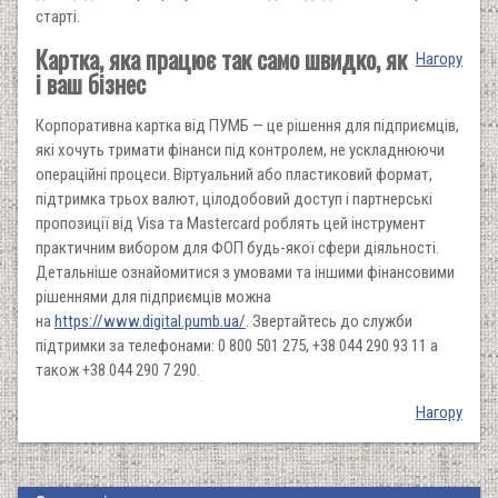
старті.
Картка, яка працює так само швидко, як
Нагору
і ваш бізнес
Корпоративна картка від ПУМБ — це рішення для підприємців,
які хочуть тримати фінанси під контролем, не ускладнюючи
операційні процеси. Віртуальний або пластиковий формат,
підтримка трьох валют, цілодобовий доступ і партнерські
пропозиції від Visa та Mastercard роблять цей інструмент
практичним вибором для ФОП будь-якої сфери діяльності.
Детальніше ознайомитися з умовами та іншими фінансовими
рішеннями для підприємців можна
на
https://www.digital.pumb.ua/
. Звертайтесь до служби
підтримки за телефонами: 0 800 501 275, +38 044 290 93 11 а
також +38 044 290 7 290.
Нагору