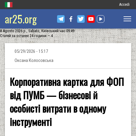
Меню
Accedi
ar25.org
обліковог
запису
8 Agosto 2026 р., Sabato, Київський час 09:49
користува
Статей за останні 24 години — 4
05/29/2026 - 15:17
Оксана Колосовська
Корпоративна картка для ФОП
від ПУМБ — бізнесові й
особисті витрати в одному
інструменті