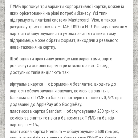
ПУМБ пропонує три варіанти корпоративної картки, кожен із
яких орієнтований на різні потреби бізнесу. Усі типи
підтримують платіжні системи Mastercard і Visa, а також
рахунки у трьох валютах — UAH, USD та EUR. Різниця полягає у
вартості обслуговування та умовах зняття готівки, тому
підприємець може обрати формат, виходячи з реального
навантаження на картку.
Щоб оцінити практичну різницю між варіантами, варто
розглянути основні параметри кожного з них. Серед
доступних типів виділяють такі:
віртуальна картка — оформлення безплатне, входить до
вартості обслуговування рахунку, комісія за зняття в
банкоматах ПУМБ та банків-партнерів становить 0,75% при
додаванні до ApplePay або GooglePay;
пластикова картка Standart — обслуговування 200 грн/рік,
комісія за зняття готівки в банкоматах ПУМБ та банків-
партнерів — 1%;
пластикова картка Premium — обслуговування 600 грн/рік,