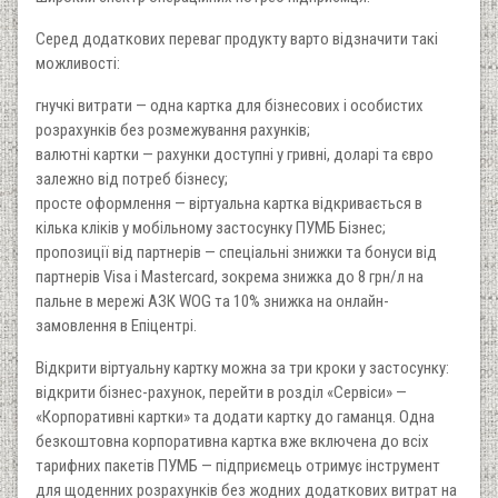
Серед додаткових переваг продукту варто відзначити такі
можливості:
гнучкі витрати — одна картка для бізнесових і особистих
розрахунків без розмежування рахунків;
валютні картки — рахунки доступні у гривні, доларі та євро
залежно від потреб бізнесу;
просте оформлення — віртуальна картка відкривається в
кілька кліків у мобільному застосунку ПУМБ Бізнес;
пропозиції від партнерів — спеціальні знижки та бонуси від
партнерів Visa і Mastercard, зокрема знижка до 8 грн/л на
пальне в мережі АЗК WOG та 10% знижка на онлайн-
замовлення в Епіцентрі.
Відкрити віртуальну картку можна за три кроки у застосунку:
відкрити бізнес-рахунок, перейти в розділ «Сервіси» —
«Корпоративні картки» та додати картку до гаманця. Одна
безкоштовна корпоративна картка вже включена до всіх
тарифних пакетів ПУМБ — підприємець отримує інструмент
для щоденних розрахунків без жодних додаткових витрат на