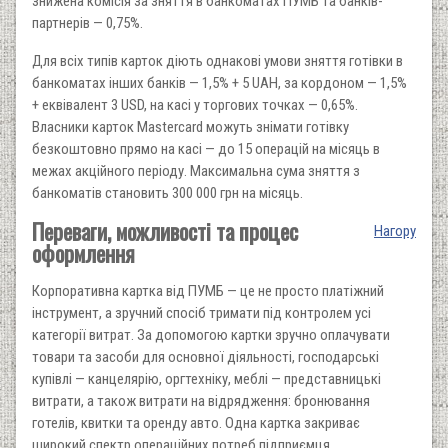
знижена комісія за зняття в банкоматах ПУМБ та банків-
партнерів — 0,75%.
Для всіх типів карток діють однакові умови зняття готівки в
банкоматах інших банків — 1,5% + 5 UAH, за кордоном — 1,5%
+ еквівалент 3 USD, на касі у торгових точках — 0,65%.
Власники карток Mastercard можуть знімати готівку
безкоштовно прямо на касі — до 15 операцій на місяць в
межах акційного періоду. Максимальна сума зняття з
банкоматів становить 300 000 грн на місяць.
Переваги, можливості та процес
Нагору
оформлення
Корпоративна картка від ПУМБ — це не просто платіжний
інструмент, а зручний спосіб тримати під контролем усі
категорії витрат. За допомогою картки зручно оплачувати
товари та засоби для основної діяльності, господарські
купівлі — канцелярію, оргтехніку, меблі — представницькі
витрати, а також витрати на відрядження: бронювання
готелів, квитки та оренду авто. Одна картка закриває
широкий спектр операційних потреб підприємця.