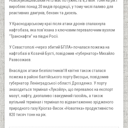
Новокуйбишевський НПЗ має потужність 8,3 млн. тонн на рік і
виробляє понад 20 видів продукції, у тому числі паливо для
реактивних двигунів, бензин та дизель.
У Краснодарському краї після атаки дронів спалахнула
нафтобаза, яка пов'язана з ключовим перевалочним вузлом
"Транснафти" на півдні Росії.
У Севастополі «через збитий БПЛА» почалася пожежа на
нафтобазі в Козачій Бухті, повідомив «губернатор» Михайло
Развозжаєв.
Внаслідок атаки безпілотників18 квітня також сталася
пожежа в районі балтійського порту Висоцьк, повідомив
губернатор Ленінградської області Дрозденко. У порту
знаходиться термінал «Лукойлу», що перевалює на експорт
мазут, нафту, дизпаливо і вакуумний газойль, а також
вугільний термінал і термінал по відвантаженню зрідженого
природного газу Кріогаз-Висок «Новатека» продуктивністю
820 тисяч тонн ‌на рік.