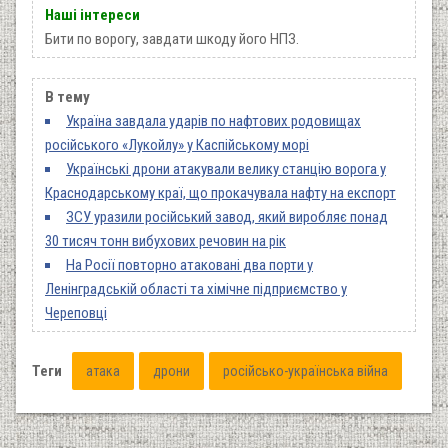
Наші інтереси
Бити по ворогу, завдати шкоду його НПЗ.
В тему
Україна завдала ударів по нафтових родовищах
російського «Лукойлу» у Каспійському морі
Українські дрони атакували велику станцію ворога у
Краснодарському краї, що прокачувала нафту на експорт
ЗСУ уразили російський завод, який виробляє понад
30 тисяч тонн вибухових речовин на рік
На Росії повторно атаковані два порти у
Ленінградській області та хімічне підприємство у
Череповці
Теги
атака
дрони
російсько-українська війна