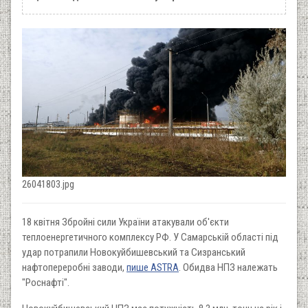
26041803.jpg
18 квітня Збройні сили України атакували об'єкти
теплоенергетичного комплексу РФ. У Самарській області під
удар потрапили Новокуйбишевський та Сизранський
нафтопереробні заводи,
пише ASTRA
. Обидва НПЗ належать
"Роснафті".