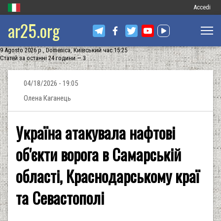
Меню
Accedi
ar25.org
обліковог
запису
9 Agosto 2026 р., Domenica, Київський час 15:25
користува
Статей за останні 24 години — 3
04/18/2026 - 19:05
Олена Каганець
Україна атакувала нафтові
об'єкти ворога в Самарській
області, Краснодарському краї
та Севастополі