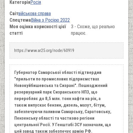
Категорія
Росія
Світ
військова справа
Спецтема
Війна з Росією 2022
Моя оцінка корисності цієї
3 - Схоже, що реально
статті
працює.
https://www.ar25.org/node/60919
Губернатор Самарської області підтвердив
"прильоти по промислових підприємствах
Новокуйбишевська та Сизрані". Пошкоджений
резервуарний парк Сизранського НПЗ, що
переробляє до 8,5 млн. тонн нафти на рік, а
також випускає бензин, дизель, мазут, бітум,
забезпечуючи паливом Самарську, Саратовську,
Пензенську області та частково регіони
центральної Росії. У Генштабі ЗСУ зазначали, що
цей завод також забезпечує армію РФ.