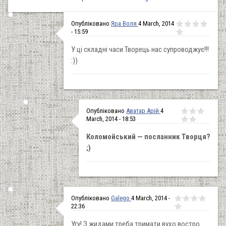
Опубліковано
Яра Воля
4 March, 2014
- 15:59
У ці складні часи Творець нас супроводжує!!!
:))
Опубліковано
Аватар Арій
4
March, 2014 - 18:53
Коломойський — посланник Творця?
;)
Опубліковано
Galego
4 March, 2014 -
22:36
Угу! З жидами треба тримати вухо востро...