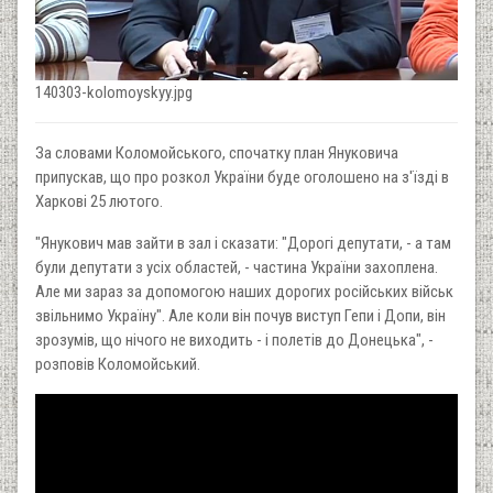
140303-kolomoyskyy.jpg
За словами Коломойського, спочатку план Януковича
припускав, що про розкол України буде оголошено на з'їзді в
Харкові 25 лютого.
"Янукович мав зайти в зал і сказати: "Дорогі депутати, - а там
були депутати з усіх областей, - частина України захоплена.
Але ми зараз за допомогою наших дорогих російських військ
звільнимо Україну". Але коли він почув виступ Гепи і Допи, він
зрозумів, що нічого не виходить - і полетів до Донецька", -
розповів Коломойський.