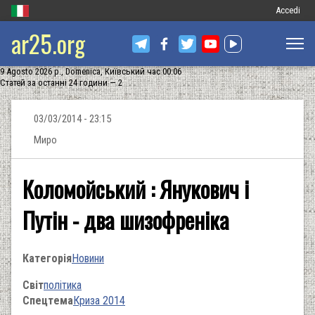
Меню
Accedi
ar25.org
обліковог
запису
9 Agosto 2026 р., Domenica, Київський час 00:06
користува
Статей за останні 24 години — 2
03/03/2014 - 23:15
Миро
Коломойський : Янукович і
Путін - два шизофреніка
Категорія
Новини
Світ
політика
Спецтема
Криза 2014