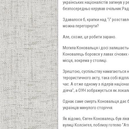
українських націоналістів загинув у
безпосередньо керував очільник Рад
Здавалося б, крапки над "і" розставле
можна перегорнути?
Але, схоже, це робити зарано.
Могила Коновальця і досі залишається
Коновалець боровся у лавах січових с
місця, зокрема у столиці.
Зрештою, суспільству намагаються н
терористичного акту, така собі відпл
час. А отже одному з лідерів націон
діяча", а ОУН зображується як локал
Однак саме смерть Коновальця дає б
українців минулого сторіччя.
Як відомо, Євген Коновалець був лік
вулиці Колсінгел, поблизу готелю "А