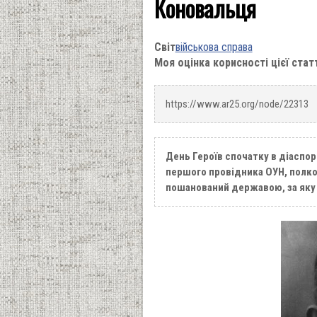
Коновальця
Світ
військова справа
Моя оцінка корисності цієї стат
https://www.ar25.org/node/22313
День Героїв спочатку в діаспорі
першого провідника ОУН, полко
пошанований державою, за яку в