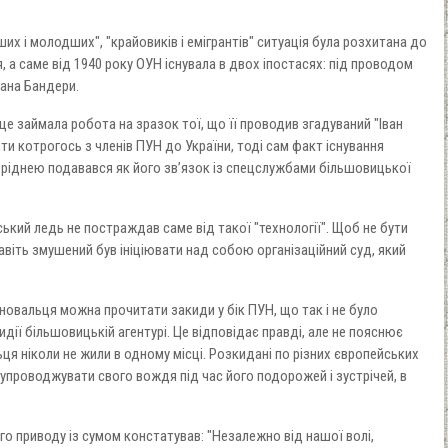
х і молодших", "крайовиків і емігрантів" ситуація була розхитана до
, а саме від 1940 року ОУН існувала в двох іпостасях: під проводом
ана Бандери.
сце займала робота на зразок тої, що її проводив згадуваний "Іван
и котрогось з членів ПУН до України, тоді сам факт існування
 ріднею подавався як його зв’язок із спецслужбами більшовицької
кий ледь не постраждав саме від такої "технології". Щоб не бути
авіть змушений був ініціювати над собою організаційний суд, який
новальця можна прочитати закиди у бік ПУН, що так і не було
дії більшовицькій агентурі. Це відповідає правді, але не пояснює
ьця ніколи не жили в одному місці. Розкидані по різних європейських
супроводжувати свого вождя під час його подорожей і зустрічей, в
о приводу із сумом констатував: "Незалежно від нашої волі,