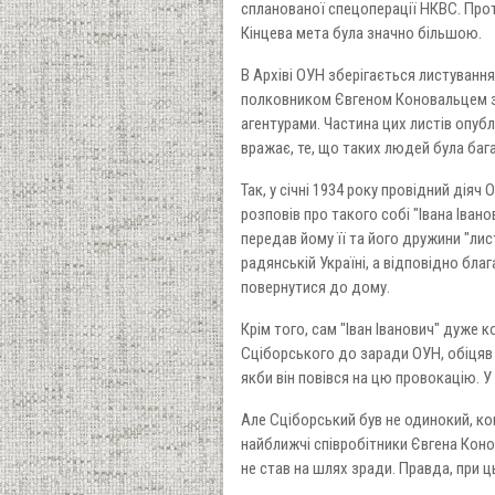
спланованої спецоперації НКВС. Проте
Кінцева мета була значно більшою.
В Архіві ОУН зберігається листування
полковником Євгеном Коновальцем з 
агентурами. Частина цих листів опуб
вражає, те, що таких людей була бага
Так, у січні 1934 року провідний діяч
розповів про такого собі "Івана Івано
передав йому її та його дружини "лис
радянській Україні, а відповідно бла
повернутися до дому.
Крім того, сам "Іван Іванович" дуже 
Сціборського до заради ОУН, обіцяв 
якби він повівся на цю провокацію. У
Але Сціборський був не одинокий, ко
найближчі співробітники Євгена Конов
не став на шлях зради. Правда, при 