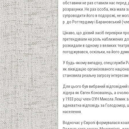
обставини не раз ставили нас перед
розрахунки. Не раз особа, яка мала з
супроводити його в подорожі, не мог
р. до Роттердаму і Барановський (член
Цікаво, що дієвий засіб перевірки пр
претендували на роль наближених до К
розкидали в одному з великих театрів
погоджувався, оскільки, на його думк
У будь-якому випадку, спецслужби Ра
як ліквідацію організованого націона
становила реальну загрозу інтересам 
Для цього був вибраний відповідний м
лідера як Євген Коновалець, а очолю
у 1933 році член ОУН Микола Лемик з
адекватна відповідь за Голодомор, 
населення.
Водночас у Європі формувалася коаліц
Радянського союзу. Можливість доруч