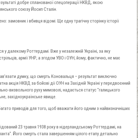
 результаті добре спланованої спецоперації НКВД, якою
янського союзу Йосип Сталін.
но: замовник і вбивця відомі. Ще одну трагічну сторінку історії
 у далекому Роттердамі. Вже у незалежній Україні, за яку
трільців, армії УНР, а згодом УВО і ОУН, йому, фактично, не має
ав’язати думку, що смерть Коновальця – результат виключно
атна акція НКВД за бойові дії ОУН на Західній Україні у передвоєнний
ально-визвольного руху мимоволі, надається статус "галицького
ьне, західноукраїнське явище.
агато приводів для того, щоб вважати його одним з найвизначніших
відований 23 травня 1938 року в нідерландському Роттердамі, на
тланта". Його смерть стала завершенням цілого етапу детально