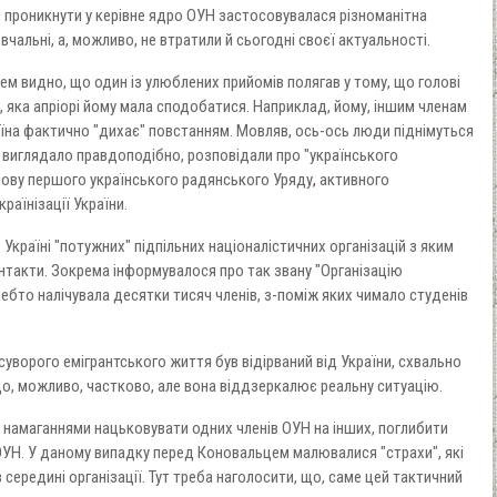
 проникнути у керівне ядро ОУН застосовувалася різноманітна
овчальні, а, можливо, не втратили й сьогодні своєї актуальності.
ем видно, що один із улюблених прийомів полягав у тому, що голові
яка апріорі йому мала сподобатися. Наприклад, йому, іншим членам
їна фактично "дихає" повстанням. Мовляв, ось-ось люди піднімуться
 виглядало правдоподібно, розповідали про "українського
лову першого українського радянського Уряду
,
активного
раїнізації України.
Україні "потужних" підпільних націоналістичних організацій з яким
нтакти. Зокрема інформувалося про так звану "Організацію
ебто налічувала десятки тисяч членів, з-поміж яких чимало студенів
суворого емігрантського життя був відірваний від України, схвально
о, можливо, частково, але вона віддзеркалює реальну ситуацію.
із намаганнями нацьковувати одних членів ОУН на інших, поглибити
в ОУН. У даному випадку перед Коновальцем малювалися "страхи", які
 в середині організації. Тут треба наголосити, що, саме цей тактичний