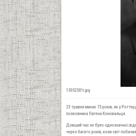
13052501r.jpg
23 травня минає 75 років, як у Ротт
полковника Євгена Коновальця.
Довший час не було однозначної відпо
через багато років, коли світ побач