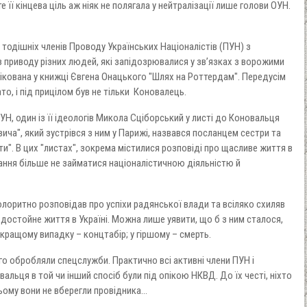
 її кінцева ціль аж ніяк не полягала у нейтралізації лише голови ОУН.
 тодішніх членів Проводу Українських Націоналістів (ПУН) з
приводу різних людей, які запідозрювалися у зв’язках з ворожими
лікована у книжці Євгена Онацького "Шлях на Роттердам". Передусім
то, і під прицілом був не тільки Коновалець.
 ОУН, один із її ідеологів Микола Сціборський у листі до Коновальця
вича", який зустрівся з ним у Парижі, назвався посланцем сестри та
ти". В цих "листах", зокрема містилися розповіді про щасливе життя в
гання більше не займатися націоналістичною діяльністю й
колоритно розповідав про успіхи радянської влади та всіляко схиляв
достойне життя в Україні. Можна лише уявити, що б з ним сталося,
 кращому випадку – концтабір; у гіршому – смерть.
го обробляли спецслужби. Практично всі активні члени ПУН і
альця в той чи інший спосіб були під опікою НКВД. До їх честі, ніхто
цьому вони не вберегли провідника…