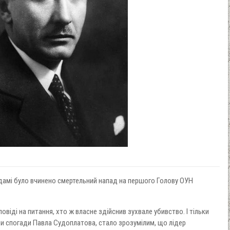
ердамі було вчинено смертельний напад на першого Голову ОУН
віді на питання, хто ж власне здійснив зухвале убивство. І тільки
или спогади Павла Судоплатова, стало зрозумілим, що лідер