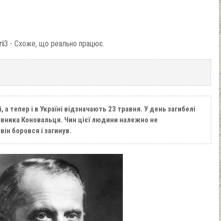
ті
3 - Схоже, що реально працює.
, а тепер і в Україні відзначають 23 травня. У день загибелі
вника Коновальця. Чин цієї людини належно не
ін боровся і загинув.