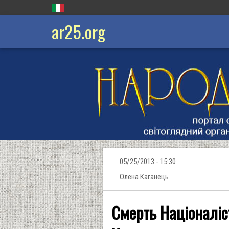
ar25.org
05/25/2013 - 15:30
Олена Каганець
Смерть Націоналіс