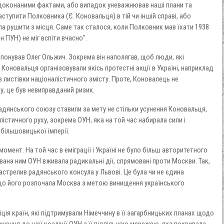
 доконаними фактами, або випадок уневажнював наші плани та
аступити Полковника (Є. Коновальця) в тій чи іншій справі, або
ла рушити з місця. Саме так сталося, коли Полковник мав їхати 1938
 ПУН) не міг вспіти вчасно".
опонував Олег Ольжич. Зокрема він наполягав, щоб люди, які
оновальця організовували якісь протестні акції в Україні, наприклад
 листівки націоналістичного змісту. Проте, Коновалець не
у, це був невиправданий ризик.
дянського союзу ставили за мету не стільки усунення Коновальця,
лістичного руху, зокрема ОУН, яка на той час набирала сили і
більшовицької імперії.
омент. На той час в еміграції і Україні не було більш авторитетного
вана ним ОУН вживала радикальні дії, спрямовані проти Москви. Так,
астрелив радянського консула у Львові. Це була чи не єдина
що його розпочала Москва з метою винищення українського
ія країн, які підтримували Німеччину в її загарбницьких планах щодо
ення до цієї коаліції ОУН з її підпільною мережею, яка покривала