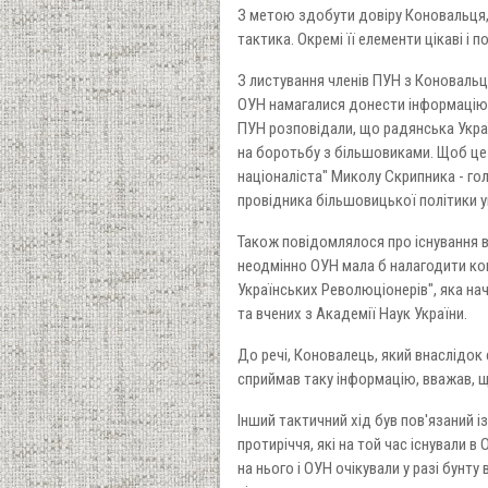
З метою здобути довіру Коновальця,
тактика. Окремі її елементи цікаві і п
З листування членів ПУН з Коновальц
ОУН намагалися донести інформацію, 
ПУН розповідали, що радянська Укра
на боротьбу з більшовиками. Щоб це
націоналіста" Миколу Скрипника - го
провідника більшовицької політики ук
Також повідомлялося про існування в 
неодмінно ОУН мала б налагодити ко
Українських Революціонерів", яка нач
та вчених з Академії Наук України.
До речі, Коновалець, який внаслідок 
сприймав таку інформацію, вважав, щ
Інший тактичний хід був пов'язаний 
протиріччя, які на той час існували 
на нього і ОУН очікували у разі бунту