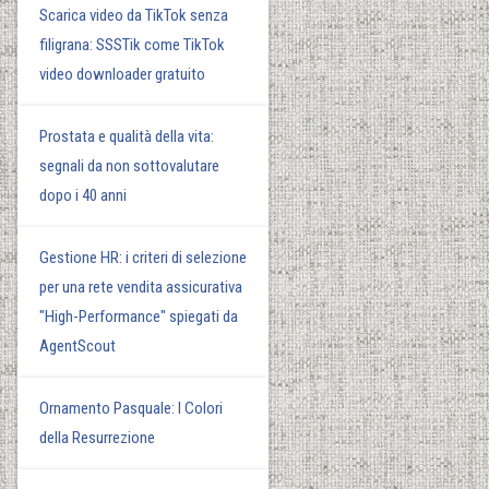
Scarica video da TikTok senza
filigrana: SSSTik come TikTok
video downloader gratuito
Prostata e qualità della vita:
segnali da non sottovalutare
dopo i 40 anni
Gestione HR: i criteri di selezione
per una rete vendita assicurativa
"High-Performance" spiegati da
AgentScout
Ornamento Pasquale: I Colori
della Resurrezione