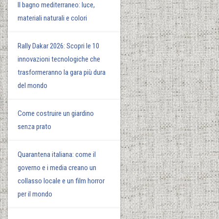
Il bagno mediterraneo: luce,
materiali naturali e colori
Rally Dakar 2026: Scopri le 10
innovazioni tecnologiche che
trasformeranno la gara più dura
del mondo
Come costruire un giardino
senza prato
Quarantena italiana: come il
governo e i media creano un
collasso locale e un film horror
per il mondo