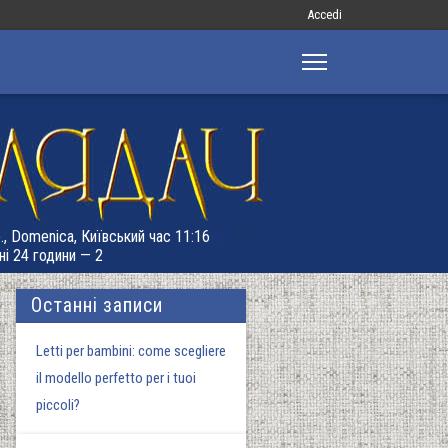
Меню
Accedi
облікового
запису
користувача
., Domenica, Київський час 11:16
ні 24 години — 2
Останні записи
Letti per bambini: come scegliere
il modello perfetto per i tuoi
piccoli?