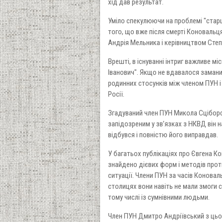
хід дав результат.
Уміло спекулюючи на проблемі "старши
того, що вже після смерті Коновальця
Андрія Мельника і керівництвом Степ
Врешті, в існуванні інтриг важливе мі
Іванович". Якщо не вдавалося заманит
родинних стосунків між членом ПУН і
Росії.
Згадуваний член ПУН Микола Сціборсь
запідозреним у зв’язках з НКВД він н
відбувся і повністю його виправдав.
У багатьох публікаціях про Євгена Ко
знайдено дієвих форм і методів проти
ситуації. Члени ПУН за часів Коновал
столицях вони навіть не мали змоги 
тому числі із сумнівними людьми.
Член ПУН Дмитро Андріївський з цьог