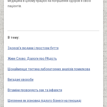
медицина в цілому працює на погіршення здоров’я своїх
пацієнтів.
В тему:
Здоров’я людини і простори буття
Живе Слово: Діалоги про РАдість
Щонайменше третина лабораторних аналізів помилкова
Вигадані хвороби
Вітаміни провокують рак та інфаркти
Щеплення як різновид підлого бізнесу на геноциді