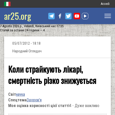
Меню
Accedi
ar25.org
обліковог
запису
7 Agosto 2026 р., Venerdì, Київський час 17:35
користува
Статей за останні 24 години — 4
05/07/2012 - 18:18
Народний Оглядач
Коли страйкують лікарі,
смертність різко знижується
Світ
наука
Спецтема
Здоров'я
Моя оцінка корисності цієї статті
4 - Дуже важливо