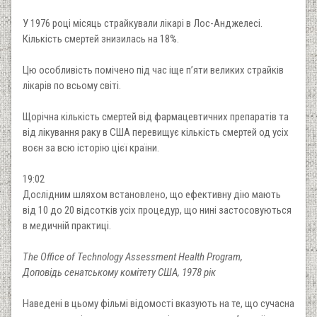
У 1976 році місяць страйкували лікарі в Лос-Анджелесі.
Кількість смертей знизилась на 18%.
Цю особливість помічено під час іще п’яти великих страйків
лікарів по всьому світі.
Щорічна кількість смертей від фармацевтичних препаратів та
від лікування раку в США перевищує кількість смертей од усіх
воєн за всю історію цієї країни.
19:02
Дослідним шляхом встановлено, що ефективну дію мають
від 10 до 20 відсотків усіх процедур, що нині застосовуються
в медичній практиці.
The Office of Technology Assessment Health Program,
Доповідь сенатському комітету США, 1978 рік
Наведені в цьому фільмі відомості вказують на те, що сучасна