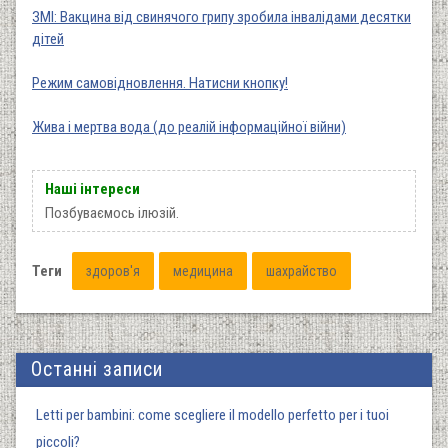
ЗМІ: Вакцина від свинячого грипу зробила інвалідами десятки
дітей
Режим самовідновлення. Натисни кнопку!
Жива і мертва вода (до реалій інформаційної війни)
Наші інтереси
Позбуваємось ілюзій.
Теги
здоров'я
медицина
шахрайство
Останні записи
Letti per bambini: come scegliere il modello perfetto per i tuoi
piccoli?