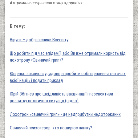
й отримали погіршення стану здоров’я».
В тему:
Віруси – добрі вісники Всесвіту
Що робити під час епідемії, або Ви вже отримали користь від
лохотрону «Свинячий грип»?
Ющенко закликає урядовців зробити собі щеплення «на очах
всієї нації» і подати приклад
Юрій Збітнєв про шкідливість вакцинації і перспективи
розвитку політичної ситуації (відео)
Лохотрон «свинячий грип» - це надприбутки недоторканих
Свинячий психотерор: хто поширює паніку?