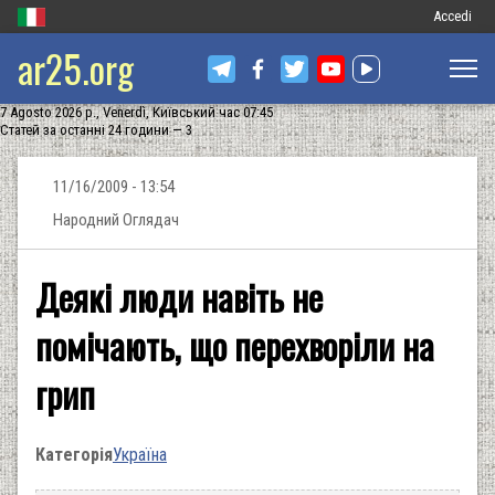
Меню
Accedi
ar25.org
обліковог
запису
7 Agosto 2026 р., Venerdì, Київський час 07:45
користува
Статей за останні 24 години — 3
11/16/2009 - 13:54
Народний Оглядач
Деякі люди навіть не
помічають, що перехворіли на
грип
Категорія
Україна