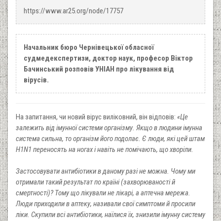
https://www.ar25.org/node/17757
Начальник бюро Чернівецької обласної
судмедекспертизи, доктор наук, професор Віктор
Бачинський розповів УНІАН про лікування від
вірусів.
На запитання, чи новий вірус виліковний, він відповів:
«Це
залежить від імунної системи організму. Якщо в людини імунна
система сильна, то організм його подолає. Є люди, які цей штам
H1N1 переносять на ногах і навіть не помічають, що хворіли.
Застосовувати антибіотики в даному разі не можна. Чому ми
отримали такий результат по країні (захворюваності й
смертності)? Тому що лікували не лікарі, а аптечна мережа.
Люди приходили в аптеку, називали свої симптоми й просили
ліки. Скупили всі антибіотики, наїлися їх, знизили імунну систему