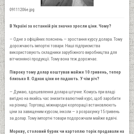
09111206e.jpg
В Україні за останній рік значно зросли ціни. Чому?
— Одне з офіційних пояснень — зростання курсу долара. Тому
дорожчають імпортні товари. Наші підприємства
використовують складники зарубіжного виробництва для
вітчизняної продукції. Тому вона теж дорожчає.
Півроку тому долар коштував майже 10 гривень, тепер
близько 8. Однак ціни не падають. У чім річ?
— Думаю, здешевлення долара штучне. Комусь при владі
вигідно на якийсь час знизити валютний курс, щоб заробити
на різниці. Торговці, міжнародні корпорації встановлюють
ціни за завищеним курсом, інколи — з розрахунку 15 гривень
за долар. Тому імпортні товари подорожчали майже вдвічі.
Моркву, столовий буряк чи картоплю торік продавали на