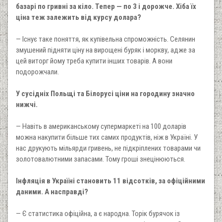
базарі по гривні за кіло. Тепер — по 3 і дорожче. Хіба їх
ціна теж залежить від курсу долара?
— Існує таке поняття, як купівельна спроможність. Селянин
змушений підняти ціну на вирощені буряк і моркву, адже за
цей виторг йому треба купити інших товарів. А вони
подорожчали.
У сусідніх Польщі та Білорусі ціни на городину значно
нижчі.
— Навіть в американському супермаркеті на 100 доларів
можна накупити більше тих самих продуктів, ніж в Україні. У
нас друкують мільярди гривень, не підкріплених товарами чи
золотовалютними запасами. Тому гроші знецінюються.
Інфляція в Україні становить 11 відсотків, за офіційними
даними. А насправді?
— Є статистика офіційна, а є народна. Торік бурячок із