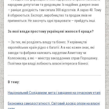
народним депутатам та урядовцям. Із надійних джерел знаю
— раніше дохідність там сягала 300 відсотків. А зараз 40. Тому
й обурюються. Експорт, виробництво та продаж ліків не
припиняться. Не захочуть одні працювати — прийдуть інші.
За якої влади простому українцеві жилося б краще?
— За тих, які розділять владу та бізнес. У керівництві
європейських країн рідко є багатії. А в нас кожен знає, які
заводи та фабрики належать нардепам Ахметову чи
Колеснікову, а які — міністру закордонних справ Порошенку.
Політики при владі лобіюють власні інтереси в бізнесі.
В тему:
Національний Солідаризм: мета і завдання на сучасному етапі
Економіка самодостатності. Світовий досвід опори на власні
сили