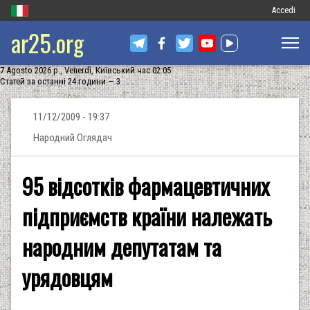
Меню
Accedi
ar25.org
обліковог
запису
7 Agosto 2026 р., Venerdì, Київський час 02:05
користува
Статей за останні 24 години — 3
11/12/2009 - 19:37
Народний Оглядач
95 відсотків фармацевтичних
підприємств країни належать
народним депутатам та
урядовцям