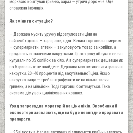
морквою коштував гривню, зараз — утричі дорожче. Оце
справжня інфляція.
Як змінити ситуацію?
— Держава мусить уручну відрегулювати ціни на
найнеобхідніше — харчі, ліки, одяг. Великі торговельні мережі
— супермаркети, аптеки — закуповують товар за копійки, а
продають із шаленими накрутками. Цього року яблука в селян
купували по 35 копійок за кіло. А в супермаркетах дешевше як
по 5 гривень їх не знайдете. Держава має встановити граничні
накрутки, 20–40 процентів від закупівельної ціни. Якщо
накрутка вища — треба штрафувати не на кілька тисяч
гривень, а на мільйони. Тоді торговці боятимуться. Така
система діє у всіх цивілізованих країнах.
Уряд запровадив мораторій на ціни ліків. Виробники й
експортери заявляють, що їм буде невигідно продавати
препарати.
— 95 відсотків фармацевтичних підприємств країни належать