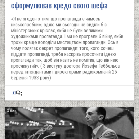
сформулював кредо свого шефа
«Я не згоден з тим, що пропаганда є чимось
низькопробним, адже ми сьогодні не сиділи б в
міністерських кріслах, якби не були великими
художниками пропаганди. І ми не програли б війну, якби
трохи краще володіли мистецтвом пропаганди. Ось в
чому полягає секрет пропаганди: того, кого хочеш
піддати пропаганді, треба наскрізь просочити ідеєю
пропаганди так, щоб він навіть не помітив, що він нею
просякнутий». ( З виступу доктора Йозефа Геббельса
перед інтендантами і директорами радіокомпаній 25
березня 1933 року)
17
3 бер