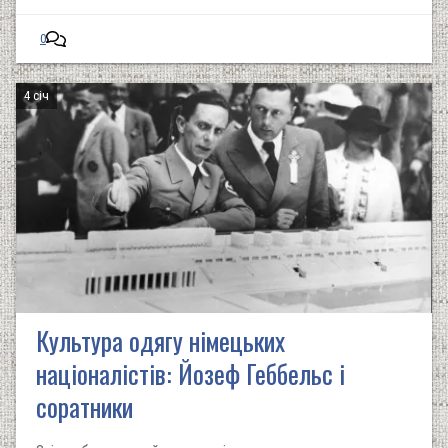
0
4 січ
Культура одягу німецьких
націоналістів: Йозеф Геббельс і
соратники