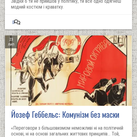
Звідки б ти не прийшов у політику, ти все одно одягнеш
модний костюм і краватку.
0
23
лип
Йозеф Геббельс: Комунізм без маски
«Переговори з більшовизмом неможливі ні на політичній
основі, ні на основі загальних життєвих принципів… Той,