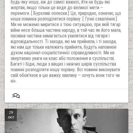
будь-яку ношу, аж до самої важкої, йти на будь-які
жертви, якщо тільки це веде до великої мети –
перемоги. [ Бурхливі оплески.] Це, природно, означає, що
ноша повинна розподілятися порівну. [ Гучні схвалення.]
Ми не можемо миритися з тією ситуацією, при якій тягар
війни несе більша частина народу, в той час як його мала,
пасивна частина намагається ухилитися від тягаря і
відповідальності. Ті заходи, які ми прийняли, і ті заходи,
які нам ще тільки належить прийняти, будуть наповнені
духом націонал-соціалістичної справедливості. Ми не
звертаємо уваги на клас або положення в суспільстві.
Багаті і бідні, люди з вищих і нижчих шарів суспільства
повинні розподіляти ношу порівну. Всі повинні виконувати
свій обов'язок в цю важку хвилину – хочуть вони того чи
ні».
5
29
лют