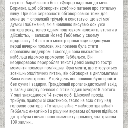
глухого барабанного бою. «Фюрер надіслав до мене
Бормана, щоб обговорити всебічно питання про тотальну
війну. При всій серйозності обговорюваної теми для
мене це – справжній тріумф: я констатую, що всі мої
думки і побажання, які я невпинно висуваю ось уже
півтора року, тепер одним поштовхом належить втілити в
дійсність», – записав Йозеф Геббельс у своєму
щоденнику. 14 лютого міністр пропаганди надиктував
перші начерки промови, яка повинна була стати
справжнім шедевром. І сьогодні вона вважається
найбільш відомою промовою Геббельса. Він
неодноразово переробляв текст і деякі занадто гострі
моменти промови пом'якшив. Фрагменти, що стосуються
зовнішньополітичних питань, він обговорив з дипломатами
Вильгельмштрассе. У цей день все повинно було пройти
без сучка і задирки. Грандіозний пропагандистський захід
у Палаці спорту почався о п'ятій годині вечора18 лютого.
У залі знаходилося 14 тисяч осіб. Широкий прохід,
трибуна, прапори зі свастикою, гасло на всю стіну над
головою оратора: «Тотальна війна – найкоротша війна!»
Геббельс енергійно і з рішучим виразом обличчя підійшов
до трибуни і почав свою знамениту промову, яка тривала
109 хвилин…