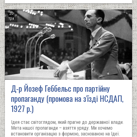
20
тра
Д-р Йозеф Геббельс про партійну
пропаганду (промова на з'їзді НСДАП,
1927 р.)
Ідея стає світоглядом, який прагне до державної влади.
Мета нашої пропаганди – взяття уряду. Ми хочемо
встановити організацію з формою, заснованою на Ідеї.