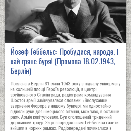
Йозеф Геббельс: Пробудися, народе, і
хай гряне буря! (Промова 18.02.1943,
Берлін)
Послана в Берлін 31 січня 1943 року з підвалу універмагу
на колишній площі Героїв революції, в центрі
зруйнованого Сталінграда, радіограма командування
Шостої армії закінчувалася словами: «Вислухавши
звернення Фюрера в нашому бункері, ми одностайно
підняли руки для німецького вітання, можливо, в останній
раз». Армія капітулювала. Був оголошений триденний
державний траур. За розпорядженням Геббельса газети
вийшли в чорних рамках. Радіопередачі починалися з