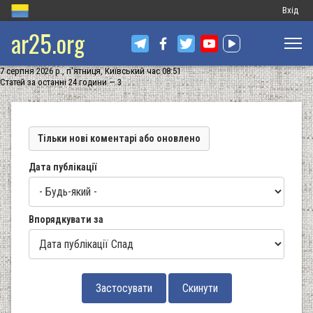
Меню
Вхід
ar25.org
обліков
запису
7 серпня 2026 р., п'ятниця, Київський час 08:51
користу
Статей за останні 24 години — 3
Тільки нові коментарі або оновлено
Дата публікації
Впорядкувати за