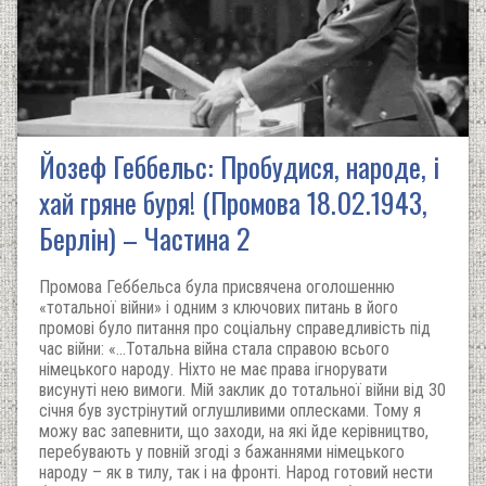
Йозеф Геббельс: Пробудися, народе, і
хай гряне буря! (Промова 18.02.1943,
Берлін) – Частина 2
Промова Геббельса була присвячена оголошенню
«тотальної війни» і одним з ключових питань в його
промові було питання про соціальну справедливість під
час війни: «…Тотальна війна стала справою всього
німецького народу. Ніхто не має права ігнорувати
висунуті нею вимоги. Мій заклик до тотальної війни від 30
січня був зустрінутий оглушливими оплесками. Тому я
можу вас запевнити, що заходи, на які йде керівництво,
перебувають у повній згоді з бажаннями німецького
народу – як в тилу, так і на фронті. Народ готовий нести