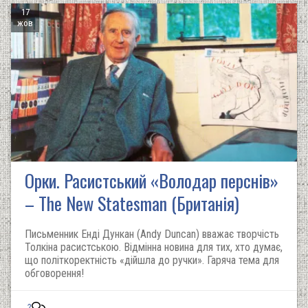
17
жов
Орки. Расистський «Володар перснів»
– The New Statesman (Британія)
Письменник Енді Дункан (Andy Duncan) вважає творчість
Толкіна расистською. Відмінна новина для тих, хто думає,
що політкоректність «дійшла до ручки». Гаряча тема для
обговорення!
2