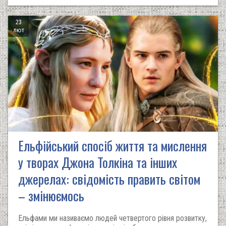
23
лют
Ельфійський спосіб життя та мислення
у творах Джона Толкіна та інших
джерелах: свідомість править світом
– змінюємось
Ельфами ми називаємо людей четвертого рівня розвитку,