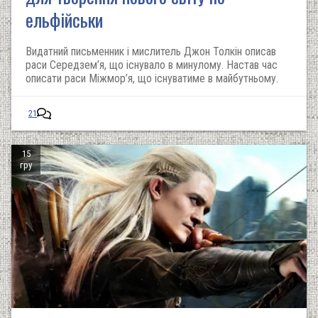
ельфійськи
Видатний письменник і мислитель Джон Толкін описав
раси Середзем’я, що існувало в минулому. Настав час
описати раси Міжмор’я, що існуватиме в майбутньому.
21
15
гру