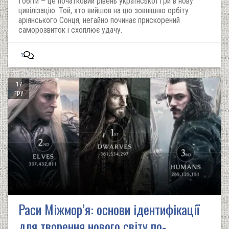
Гобіти – це початковий рівень української гри в нову
цивілізацію. Той, хто вийшов на цю зовнішню орбіту
аріянського Сонця, негайно починає прискорений
саморозвиток і схоплює удачу.
1
17
гру
Раси Міжмор’я: основи ідентифікації
для творення нового світу по-