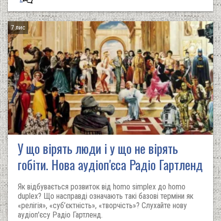
7 лис
У що вірять люди і у що не вірять
гобіти. Нова аудіоп'єса Радіо Гартленд
Як відбувається розвиток від homo simplex до homo
duplex? Що насправді означають такі базові терміни як
«релігія», «суб’єктність», «творчість»? Слухайте нову
аудіоп'єсу Радіо Гартленд.