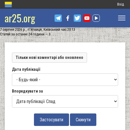
Меню
Вхід
ar25.org
обліков
запису
7 серпня 2026 р., п'ятниця, Київський час 20:13
користу
Статей за останні 24 години — 3
Тільки нові коментарі або оновлено
Дата публікації
Впорядкувати за