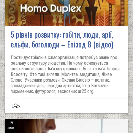
5 рівнів розвитку: гобіти, люди, арії,
ельфи, боголюди – Епізод 8 (відео)
Постіндустріальна самоорганізація потребує знань про
реальну структуру людства. На чому основується
шляхетність аріїв? Ім’я внутрішнього бога та ім’я Творця
Всесвіту. Хто такі ангели. Молитва, медитація, Живе
Слово. Учасники розмови: Оксана Білозір – політик,
громадський діяч, народна артистка; Ігор Каганець,
письменник, футуролог, засновник ar25.org.
1
19
жов