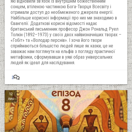
які відновили зв’язок із внутрішнім божественним
сонцем, втіленою частинкою Бога-Творця Всесвіту і
отримали доступ до необмеженого джерела енергії.
Найбільше корисної інформації про них ми знаходимо в
Євангелії. Додаткові корисні відомості надає
британський письменник професор Джон Рональд Руел
Толкін (1892–1973) у своїх двох найвизначніших творах –
«Гобіт» та «Володар перснів». І хоча його твори
сприймаються більшістю людей лише як казки, це не
заважає нам поглянути на ельфів з погляду практичної
метафізики, сформувавши в уяві образ універсальних
людей як ідеал для наслідування.
3
12
лис