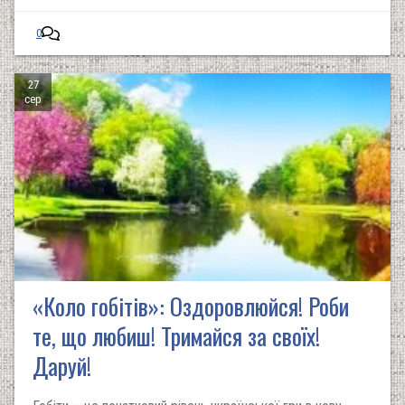
0
27
сер
«Коло гобітів»: Оздоровлюйся! Роби
те, що любиш! Тримайся за своїх!
Даруй!