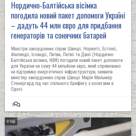
Нордично-Балтійська вісімка
погодила новий пакет допомоги Україні
– дадуть 44 млн євро для придбання
генераторів та сонячних батарей
Міністри закордонних справ Швеції, Норвегії, Естонії,
Фінляндії, Ісландії, Литви, Латвії та Данії (Нордично-
Балтійська вісімка, NB8) погодили новий пакет допомоги
для України на суму 44 мільйони євро, який спрямовано
на підтримку енергетичної інфраструктури, заявила
міністер закордонних справ Швеції Марія Мальмер
Стенергард під час спільного брифінгу з колегами в
Одесі.
0
2 сер