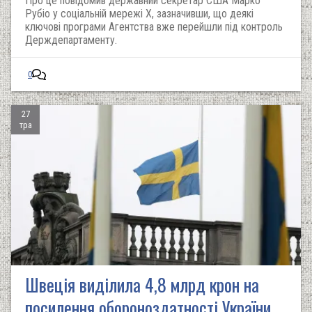
Про це повідомив державний секретар США Марко
Рубіо у соціальній мережі X, зазначивши, що деякі
ключові програми Агентства вже перейшли під контроль
Держдепартаменту.
0
27
тра
Швеція виділила 4,8 млрд крон на
посилення обороноздатності України