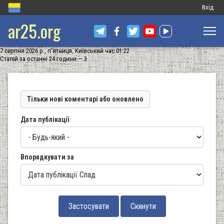
Меню
Вхід
ar25.org
обліков
запису
7 серпня 2026 р., п'ятниця, Київський час 01:22
користу
Статей за останні 24 години — 3
Тільки нові коментарі або оновлено
Дата публікації
Впорядкувати за