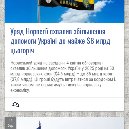
Уряд Норвегії схвалив збільшення
допомоги Україні до майже $8 млрд
цьогоріч
Норвезький уряд на засіданні 4 квітня обговорив і
схвалив збільшення допомоги Україні у 2025 році на 50
млрд норвезьких крон ($4,6 млрд) – до 85 млрд крон
($7,8 млрд). Ці гроші будуть витрачатися за кордоном і,
таким чином, не сприятимуть тиску на норвезьку
економіку.
0
13
бер