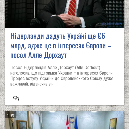
Нідерланди дадуть Україні ще €6
млрд, адже це в інтересах Європи –
посол Алле Дорхаут
Посол Нідерландів Алле Дорхаут (Alle Dorhout)
наголосив, що підтримка України – в інтересах Європи.
Процес вступу України до Європейського Союзу дуже
важливий, відзначив він.
0
4 гру