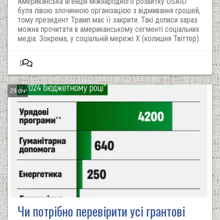
Американська агенція міжнародного розвитку USAID
була лівою злочинною організацією з відмивання грошей,
тому президент Трамп має її закрити. Такі дописи зараз
можна прочитати в американському сегменті соціальних
медіа. Зокрема, у соціальній мережі Х (колишня Твіттер).
0
29 січ
Чи потрібно перевірити усі грантові