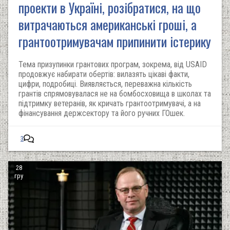
проекти в Україні, розібратися, на що
витрачаються американські гроші, а
грантоотримувачам припинити істерику
Тема призупинки грантових програм, зокрема, від USAID
продовжує набирати обертів: вилазять цікаві факти,
цифри, подробиці. Виявляється, переважна кількість
грантів спрямовувалася не на бомбосховища в школах та
підтримку ветеранів, як кричать грантоотримувачі, а на
фінансування держсектору та його ручних ГОшек.
3
28
гру