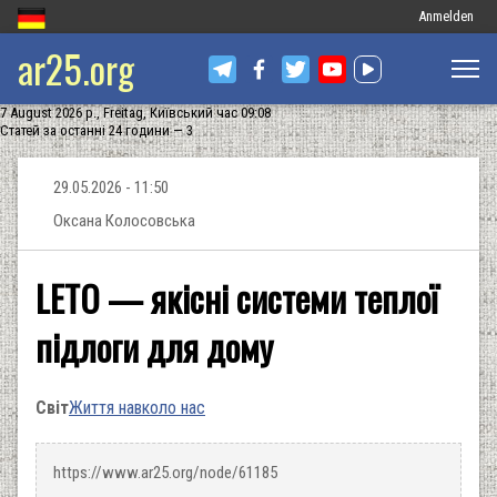
Меню
Anmelden
ar25.org
облікового
запису
7 August 2026 р., Freitag, Київський час 09:08
користувача
Статей за останні 24 години — 3
29.05.2026 - 11:50
Оксана Колосовська
LETO — якісні системи теплої
підлоги для дому
Світ
Життя навколо нас
https://www.ar25.org/node/61185