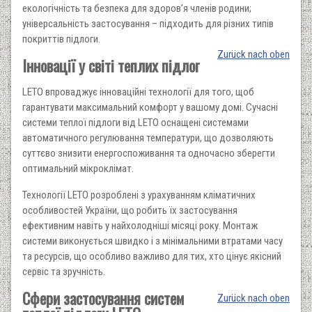
екологічність та безпека для здоров’я членів родини;
універсальність застосування – підходить для різних типів
покриттів підлоги.
Zurück nach oben
Інновації у світі теплих підлог
LETO впроваджує інноваційні технології для того, щоб
гарантувати максимальний комфорт у вашому домі. Сучасні
системи теплої підлоги від LETO оснащені системами
автоматичного регулювання температури, що дозволяють
суттєво знизити енергоспоживання та одночасно зберегти
оптимальний мікроклімат.
Технології LETO розроблені з урахуванням кліматичних
особливостей України, що робить їх застосування
ефективним навіть у найхолодніші місяці року. Монтаж
системи виконується швидко і з мінімальними втратами часу
та ресурсів, що особливо важливо для тих, хто цінує якісний
сервіс та зручність.
Сфери застосування систем
Zurück nach oben