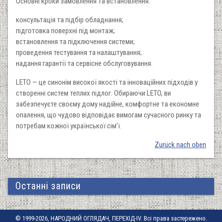
Основні кроки замовлення та встановлення:
консультація та підбір обладнання;
підготовка поверхні під монтаж;
встановлення та підключення системи;
проведення тестування та налаштування;
надання гарантії та сервісне обслуговування.
LETO — це синонім високої якості та інноваційних підходів у
створенні систем теплих підлог. Обираючи LETO, ви
забезпечуєте своєму дому надійне, комфортне та економне
опалення, що чудово відповідає вимогам сучасного ринку та
потребам кожної української сім’ї.
Zurück nach oben
Останні записи
© 1999-2026, НАРОДНИЙ ОГЛЯДАЧ, ПЕРЕХІД-IV. Всі права застережено.