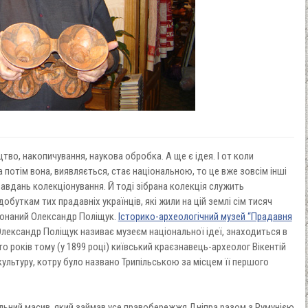
цтво, накопичування, наукова обробка. А ще є ідея. І от коли
 потім вона, виявляється, стає національною, то це вже зовсім інші
 завдань колекціонування. Й тоді зібрана колекція служить
обуткам тих прадавніх українців, які жили на цій землі сім тисяч
реконаний Олександр Поліщук.
Історико-археологічний музей “Прадавня
 Олександр Поліщук називає музеєм національної ідеї, знаходиться в
сто років тому (у 1899 році) київський краєзнавець-археолог Вікентій
культуру, котру було названо Трипільською за місцем її першого
альний масив, який займав усе правобережжя Дніпра разом з Румунією