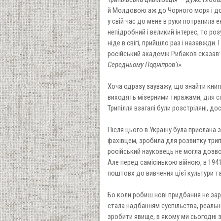
й Молдовою аж до Чорного моря і до
у свій час до мене в руки потрапила е
непідробний і великий інтерес, то ро
ніде в свігі, прийшло раз і назавжди.
російський академік Рибаков сказав:
Середньому Подніпров’ї
».
Хоча одразу зауважу, що знайти книги
виходять мізерними тиражами, для сп
Трипілля взагалі були розстріляні, д
Після цього в Україну була прислана 
фахівцем, зробила для розвитку трипі
російський науковець не могла дозвол
Але перед самісінькою війною, в 1941
поштовх до вивчення цієї культури та
Бо коли робиш нові придбання не зара
стала надбанням суспільства, реальни
зробити явище, в якому ми сьогодні з