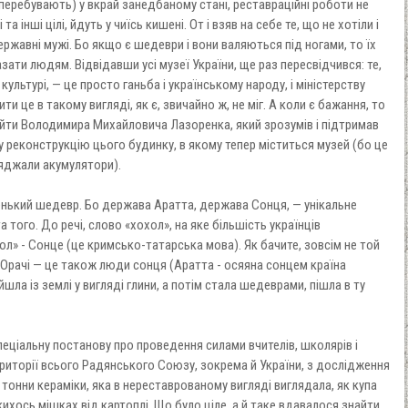
 перебувають) у вкрай занедбаному стані, реставраційні роботи не
та інші цілі, йдуть у чиїсь кишені. От і взяв на себе те, що не хотіли і
ржавні мужі. Бо якщо є шедеври і вони валяються під ногами, то їх
азати людям. Відвідавши усі музеї України, ще раз пересвідчився: те,
культурі, — це просто ганьба і українському народу, і міністерству
ити це в такому вигляді, як є, звичайно ж, не міг. А коли є бажання, то
найти Володимира Михайловича Лазоренка, який зрозумів і підтримав
у реконструкцію цього будинку, в якому тепер міститься музей (бо це
ряджали акумулятори).
аленький шедевр. Бо держава Аратта, держава Сонця, — унікальне
та того. До речі, слово «хохол», на яке більшість українців
хол» - Сонце (це кримсько-татарська мова). Як бачите, зовсім не той
. Орачі — це також люди сонця (Аратта - осяяна сонцем країна
ийшла із землі у вигляді глини, а потім стала шедеврами, пішла в ту
пеціальну постанову про проведення силами вчителів, школярів і
риторії всього Радянського Союзу, зокрема й України, з дослідження
о тонни кераміки, яка в нереставрованому вигляді виглядала, як купа
кихось мішках від картоплі. Що було ціле, а й таке вдавалося знайти,