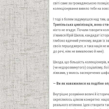
світі саме за громадянською позиціє
колекціонування вивело тебе на зовсі
І тоді з болем задумуєшся над тим, 
Трипільська цивілізація, вона ств
ніхто не згадує. Почали говорити коле
з'явився Юрій Шилов, кандидат історич
глибоко вдячний ученому, видав їх за
своїх першоджерел, а така нація не 
до речі, ніяк не вималюємо й нині).
Шкода, що більшість колекціонерів, 
(чи недорозвинутого) соціалізму, бої
ліжками, у якихсь засекречених шафах
— Ви як наважилися на подібне 
Внутрішнє розуміння величі й історич
окреслилось цілком конкретно: націо
реального втілення. Ідея створити так