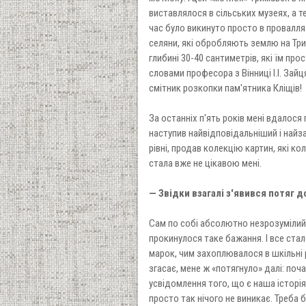
виставлялося в сільських музеях, а т
час було викинуто просто в провалля.
селяни, які обробляють землю на Три
глибині 30-40 сантиметрів, які їм про
словами професора з Вінниці І.І. Зайц
смітник розкопки пам'ятника Кліщів!
За останніх п'ять років мені вдалося 
наступив найвідповідальніший і найз
рівні, продав колекцію картин, які к
стала вже не цікавою мені.
— Звідки взагалі з'явився потяг 
Сам по собі абсолютно незрозумілий ім
прокинулося таке бажання. І все ста
марок, чим захоплювалося в шкільні 
згасає, мене ж «потягнуло» далі: поча
усвідомлення того, що є наша історія
просто так нічого не виникає. Треба ба