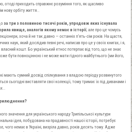
ю, отоді приходить справжнє розуміння того, як щасливо
м нову орбіту життя...
що
за три з половиною тисячі років, упродовж яких існувала
орила явище, аналогів якому немає в історії
, але про це чомусь
кціонери, хоча й не так давно — останніх п'ять-сім років. На щастя,
них наук, який дослідив певні речі, написав про це у своїх книгах, і я,
 власний кошт. Бо український етнос потерпає від того, що не знає
може бути повноцінною і не може мати гідного майбутнього (ми його,
які мають сумний досвід спілкування з владою періоду розвинутого
ться сьогодні виставляти свої колекції, тому тримає їх під диванами і
...
оприлюднення?
ного значення для українського народу Трипільської культури
нальна ідея, побудована на прадавності нашої історії, потребує
е, чого немає в Україні, визріла давно, років десять тому. Адже