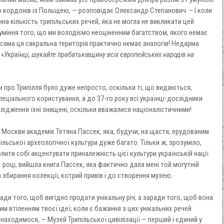
 кордонів із Польщею, — розповідає Олександр Степанович. – І коли
нна кількість трипільських речей, яка не могла не викликати цей
зуміння того, що ми володіємо неоціненним багатством, якого немає
 І сама ця сакральна територія практично немає аналогів! Недарма
 «
Українці, шукайте прабатьківщину всіх європейських народів на
 про Трипілля було дуже непросто, оскільки ті, що видаються,
еціального користування, а до 37-го року всі українці-дослідники
ослідження їхні знищені, оскільки вважалися націоналістичними!
з Москви академік Тетяна Пассек, яка, будучи, на щастя, ерудованим
льської археологічної культури дуже багато. Тільки ж, зрозуміло,
ити собі акцентувати приналежність цієї культури українській нації.
 році, вийшла книга Пассек, яка фактично дала мені той могутній
 збирання колекції, котрий привів і до створення музею.
ди того, щоб вигідно продати унікальну річ, а заради того, щоб вона
м втіленням твоєї ідеї; коли є бажання з цих унікальних речей
находимося, — Музей Трипільської цивілізації — перший і єдиний у