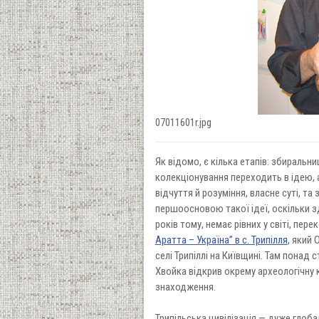
07011601r.jpg
Як відомо, є кілька етапів: збиральни
колекціонування переходить в ідею, а
відчуття й розуміння, власне суті, та
першоосновою такої ідеї, оскільки зд
років тому, немає рівних у світі, пе
Аратта – Україна” в с. Трипілля
, який
селі Трипіллі на Київщині. Там понад 
Хвойка відкрив окрему археологічну 
знаходження.
Трипільська цивілізація — дуже глоб