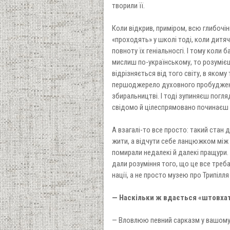
творили її.
Коли відкрив, приміром, всю глибочі
«проходять» у школі тоді, коли дитя
повноту їх геніальносгі. І тому коли б
мислиш по-українському, то розумієш,
відрізняється від того світу, в яком
першоджерело духовного пробудження
збиральництві. І тоді зупиняєш погляд
свідомо й цілеспрямовано починаєш 
А взагалі-то все просто: такий стан 
жити, а відчути себе ланцюжком між ми
помирали недалекі й далекі пращури.
дали розуміння того, що це все треба 
нації, а не просто музею про Трипілля 
— Наскільки ж вдається «штовхат
— Вловлюю певний сарказм у вашому з