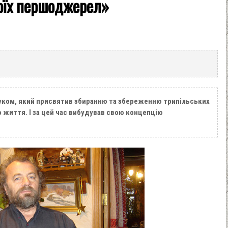
воїх першоджерел»
уком, який присвятив збиранню та збереженню трипільських
 життя. І за цей час вибудував свою концепцію