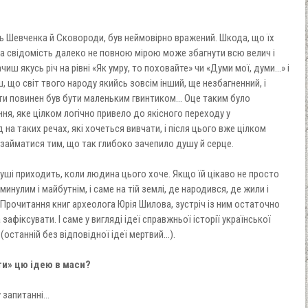
нь Шевченка й Сковороди, був неймовірно вражений. Шкода, що їх
ча свідомість далеко не повною мірою може збагнути всю велич і
ачиш якусь річ на рівні «Як умру, то поховайте» чи «Думи мої, думи...» і
 що світ твого народу якийсь зовсім інший, ще незбагненний, і
у ти повинен був бути маленьким гвинтиком... Оце таким було
, яке цілком логічно привело до якісного переходу у
 на таких речах, які хочеться вивчати, і після цього вже цілком
займатися тим, що так глибоко зачепило душу й серце.
душі приходить, коли людина цього хоче. Якщо їй цікаво не просто
нулим і майбутнім, і саме на тій землі, де народився, де жили і
 Прочитання книг археолога Юрія Шилова, зустріч із ним остаточно
зафіксувати. І саме у вигляді ідеї справжньої історії української
(останній без відповідної ідеї мертвий...).
и» цю ідею в маси?
апитанні...