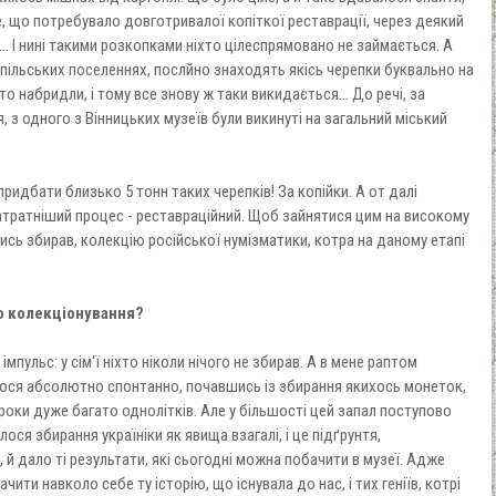
е, що потребувало довготривалої копіткої реставрації, через деякий
.. І нині такими розкопками ніхто цілеспрямовано не займається. А
пільських поселеннях, послйно знаходять якісь черепки буквально на
сто набридли, і тому все знову ж таки викидається... До речі, за
я, з одного з Вінницьких музеїв були викинуті на загальний міський
придбати близько 5 тонн таких черепків! За копійки. А от далі
атратніший процес - реставраційний. Щоб зайнятися цим на високому
олись збирав, колекцію російської нумізматики, котра на даному етапі
до колекціонування?
пульс: у сім'ї ніхто ніколи нічого не збирав. А в мене раптом
лося абсолютно спонтанно, почавшись із збирання якихось монеток,
роки дуже багато однолітків. Але у більшості цей запал поступово
лося збирання україніки як явища взагалі, і це підґрунтя,
, й дало ті результати, які сьогодні можна побачити в музеї. Адже
чити навколо себе ту історію, що існувала до нас, і тих геніїв, котрі