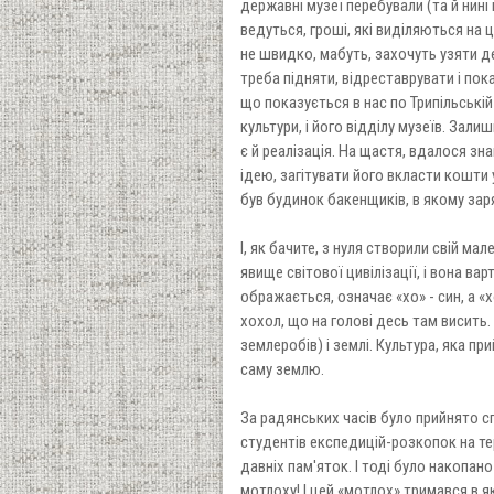
державні музеї перебували (та й нині
ведуться, гроші, які виділяються на ці 
не швидко, мабуть, захочуть узяти де
треба підняти, відреставрувати і пок
що показується в нас по Трипільській 
культури, і його відділу музеїв. Залиш
є й реалізація. На щастя, вдалося з
ідею, загітувати його вкласти кошти 
був будинок бакенщиків, в якому за
І, як бачите, з нуля створили свій м
явище світової цивілізації, і вона вар
ображається, означає «хо» - син, а «
хохол, що на голові десь там висить
землеробів) і землі. Культура, яка пр
саму землю.
За радянських часів було прийнято с
студентів експедицій-розкопок на те
давніх пам'яток. І тоді було накопан
мотлоху! І цей «мотлох» тримався в я