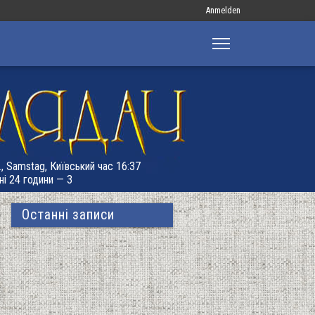
Меню
Anmelden
облікового
запису
користувача
., Samstag, Київський час 16:37
ні 24 години — 3
Останні записи