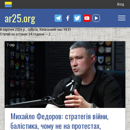
Меню
Вхід
ar25.org
обліков
запису
8 серпня 2026 р., субота, Київський час 14:31
користу
Статей за останні 24 години — 2
7 сер
Михайло Федоров: стратегія війни,
балістика, чому не на протестах,