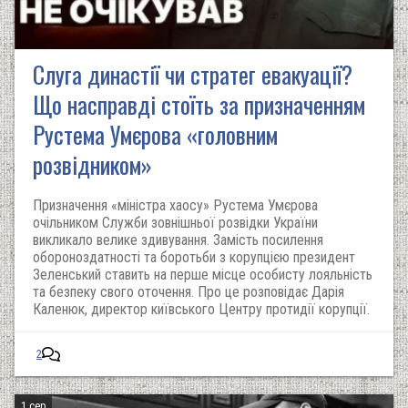
Слуга династії чи стратег евакуації?
Що насправді стоїть за призначенням
Рустема Умєрова «головним
розвідником»
Призначення «міністра хаосу» Рустема Умєрова
очільником Служби зовнішньої розвідки України
викликало велике здивування. Замість посилення
обороноздатності та боротьби з корупцією президент
Зеленський ставить на перше місце особисту лояльність
та безпеку свого оточення. Про це розповідає Дарія
Каленюк, директор київського Центру протидії корупції. ‬
2
1 сер