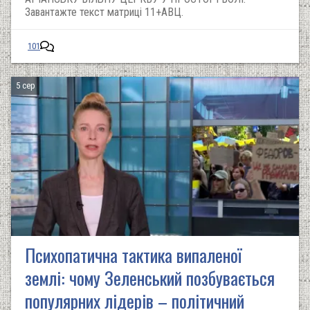
Завантажте текст матриці 11+АВЦ.
101
5 сер
Психопатична тактика випаленої
землі: чому Зеленський позбувається
популярних лідерів – політичний