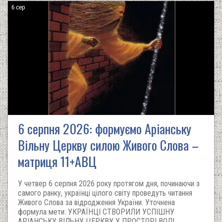
6 сер
6 серпня 2026: формуємо Аріанську
Вільну Церкву силою Живого Слова –
матриця 11+АВЦ
У четвер 6 серпня 2026 року протягом дня, починаючи з
самого ранку, українці цілого світу проведуть читання
Живого Слова за відродження України. Уточнена
формула мети: УКРАЇНЦІ СТВОРИЛИ УСПІШНУ
АРІАНСЬКУ ВІЛЬНУ ЦЕРКВУ У ПРОСТОРІ ВОЛІ.