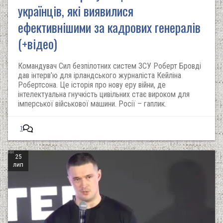
українців, які виявилися
ефективнішими за кадрових генералів
(+відео)
Командувач Сил безпілотних систем ЗСУ Роберт Бровді
дав інтерв’ю для ірландського журналіста Кейліна
Робертсона. Це історія про нову еру війни, де
інтелектуальна гнучкість цивільних стає вироком для
імперської військової машини. Росії – гаплик.
1
25
лип