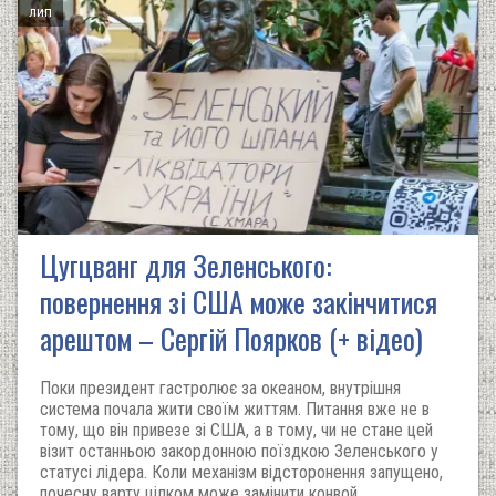
лип
Цугцванг для Зеленського:
повернення зі США може закінчитися
арештом – Сергій Поярков (+ відео)
Поки президент гастролює за океаном, внутрішня
система почала жити своїм життям. Питання вже не в
тому, що він привезе зі США, а в тому, чи не стане цей
візит останньою закордонною поїздкою Зеленського у
статусі лідера. Коли механізм відсторонення запущено,
почесну варту цілком може замінити конвой.