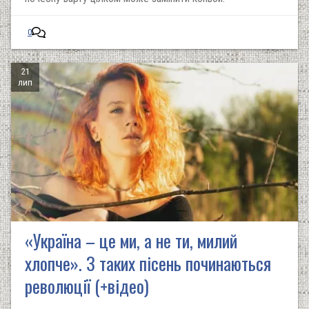
0
21
лип
«Україна – це ми, а не ти, милий
хлопче». З таких пісень починаються
революції (+відео)