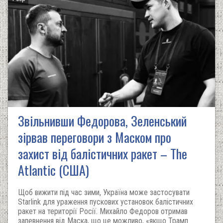
Звільнивши Федорова, Зеленський
зірвав переговори з Маском про
захист від балістичних ракет – The
Atlantic (США)
Щоб вижити під час зими, Україна може застосувати
Starlink для ураження пускових установок балістичних
ракет на території Росії. Михайло Федоров отримав
запевнення від Маска, що це можливо, «якщо Трамп