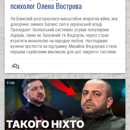
психолог Олена Вострова
На Банковій розгорнулася масштабна апаратна війна, яка
докорінно змінює баланс сил в українській владі.
Президент Зеленський системно усуває популярних
лідерів, таких як Залужний та Федоров, через страх
втратити монополію на народну любов. Несподівані
вуличні протести на підтримку Михайла Федорова стали
першим серйозним викликом для цієї закритої системи.
0
4 сер