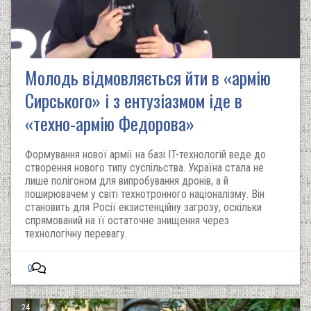
Молодь відмовляється йти в «армію
Сирського» і з ентузіазмом іде в
«техно-армію Федорова»
Формування нової армії на базі IT-технологій веде до
створення нового типу суспільства. Україна стала не
лише полігоном для випробування дронів, а й
поширювачем у світі технотронного націоналізму. Він
становить для Росії екзистенційну загрозу, оскільки
спрямований на її остаточне знищення через
технологічну перевагу.
0
24