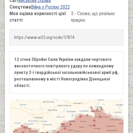
Світ
військова справа
Спецтема
Війна з Росією 2022
Моя оцінка корисності цієї
3 - Схоже, що реально
статті
працює.
https://www.ar25.org/node/57874
12 січня Збройні Сили України завдали чергового
високоточного повітряного удару по командному
пункту 2-ї гвардійської загальновійськової армії рф,
розташованому в місті Новогродівка Донецької
області.