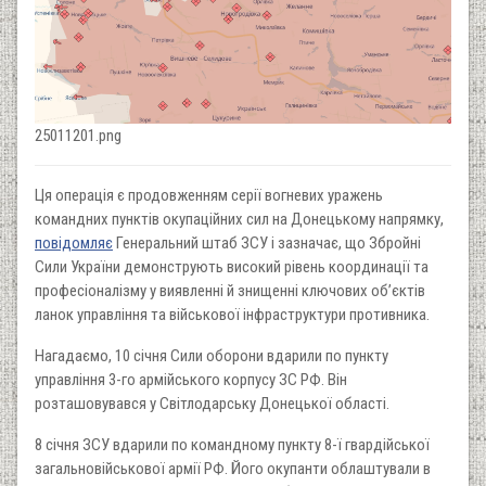
25011201.png
Ця операція є продовженням серії вогневих уражень
командних пунктів окупаційних сил на Донецькому напрямку,
повідомляє
Генеральний штаб ЗСУ і зазначає, що Збройні
Сили України демонструють високий рівень координації та
професіоналізму у виявленні й знищенні ключових об’єктів
ланок управління та військової інфраструктури противника.
Нагадаємо, 10 січня Сили оборони вдарили по пункту
управління 3-го армійського корпусу ЗС РФ. Він
розташовувався у Світлодарську Донецької області.
8 січня ЗСУ вдарили по командному пункту 8-ї гвардійської
загальновійськової армії РФ. Його окупанти облаштували в