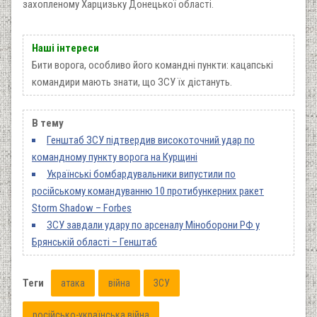
захопленому Харцизьку Донецької області.
Наші інтереси
Бити ворога, особливо його командні пункти: кацапські
командири мають знати, що ЗСУ їх дістануть.
В тему
Генштаб ЗСУ підтвердив високоточний удар по
командному пункту ворога на Курщині
Українські бомбардувальники випустили по
російському командуванню 10 протибункерних ракет
Storm Shadow – Forbes
ЗСУ завдали удару по арсеналу Міноборони РФ у
Брянській області – Генштаб
Теги
атака
війна
ЗСУ
російсько-українська війна