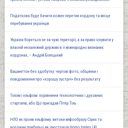
Податкова буде бачити кожен перетин кордону та місце
перебування українців
Україна бореться не за чужі території, а за право існувати у
власній незалежній державі в її міжнародно визнаних
кордонах, – Андрій Білецький
Вашингтон без здобутку: чергові фото, обіцянки і
повідомлення про «хорошу зустріч» без результату
Тілізм і ельфізм: порівняння технологічних і духовних
стартапів, або Що пригадав Пітер Тіль
НЛО як прояв ельфізму: витоки міфообразу Сірих та
нордичні прибульці як ілюстрація Homo triplex (4)