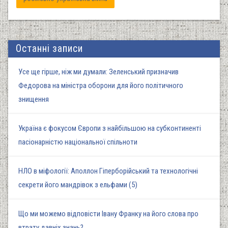
Останні записи
Усе ще гірше, ніж ми думали: Зеленський призначив
Федорова на міністра оборони для його політичного
знищення
Україна є фокусом Європи з найбільшою на субконтиненті
пасіонарністю національної спільноти
НЛО в міфології: Аполлон Гіперборійський та технологічні
секрети його мандрівок з ельфами (5)
Що ми можемо відповісти Івану Франку на його слова про
втрату давніх знань?