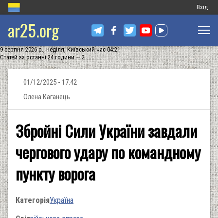
Меню
Вхід
ar25.org
обліков
запису
9 серпня 2026 р., неділя, Київський час 04:21
користу
Статей за останні 24 години — 2
01/12/2025 - 17:42
Олена Каганець
Збройні Сили України завдали
чергового удару по командному
пункту ворога
Категорія
Україна