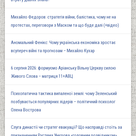
Михайло Федоров: стратегія війни, балістика, чому не на
протестах, переговори з Маском та що буде далі (+відео)
Аномальний Фенікс: Чому українська економіка зростає
всупереч війні та прогнозам – Михайло Кухар
6 серпня 2026: формуємо Аріанську Вільну Церкву силою
Живого Слова – матриця 11+АВЦ
Психопатична тактика випаленої землі: чому Зеленський
позбувається популярних лідерів – політичний психолог
Олена Вострова
Слуга династії чи стратег евакуації? Що насправді стоїть за
призначенням Рустема Умєрова «головним розвідником»