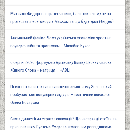
Михайло Федоров: стратегія війни, балістика, чому не на
протестах, переговори з Маском та що буде далі (+відео)
Аномальний Фенікс: Чому українська економіка зростає
всупереч війні та прогнозам – Михайло Кухар
6 серпня 2026: формуємо Аріанську Вільну Церкву силою
Живого Слова – матриця 11+АВЦ
Психопатична тактика випаленої землі: чому Зеленський
позбувається популярних лідерів – політичний психолог
Олена Вострова
Слуга династії чи стратег евакуації? Що насправді стоїть за
призначенням Рустема Умєрова «головним розвідником»