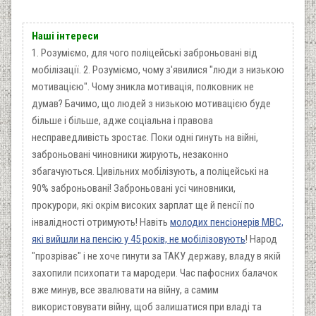
Наші інтереси
1. Розуміємо, для чого поліцейські заброньовані від
мобілізації. 2. Розуміємо, чому з'явилися "люди з низькою
мотивацією". Чому зникла мотивація, полковник не
думав? Бачимо, що людей з низькою мотивацією буде
більше і більше, адже соціальна і правова
несправедливість зростає. Поки одні гинуть на війні,
заброньовані чиновники жирують, незаконно
збагачуються. Цивільних мобілізують, а поліцейські на
90% заброньовані! Заброньовані усі чиновники,
прокурори, які окрім високих зарплат ще й пенсії по
інвалідності отримують! Навіть
молодих пенсіонерів МВС,
які вийшли на пенсію у 45 років, не мобілізовують
! Народ
"прозріває" і не хоче гинути за ТАКУ державу, владу в якій
захопили психопати та мародери. Час пафосних балачок
вже минув, все звалювати на війну, а самим
використовувати війну, щоб залишатися при владі та