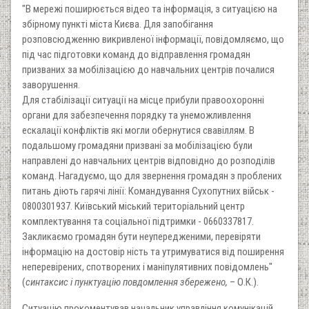
"В мережі поширюється відео та інформація, з ситуацією на
збірному пункті міста Києва. Для запобігання
розповсюдженню викривленої інформації, повідомляємо, що
під час підготовки команд до відправлення громадян
призваних за мобілізацією до навчальних центрів почалися
заворушення.
Для стабілізації ситуації на місце прибули правоохоронні
органи для забезпечення порядку та унеможливлення
ескалації конфліктів які могли обернутися свавіллям. В
подальшому громадяни призвані за мобілізацією були
направлені до навчальних центрів відповідно до розподілів
команд. Нагадуємо, що для звернення громадян з проблених
питань діють гарячі лінії: Командування Сухопутних військ -
0800301937. Київський міський територіальний центр
комплектування та соціальної підтримки - 0660337817.
Закликаємо громадян бути неупередженими, перевіряти
інформацію на достовір ність та утримуватися від поширення
неперевірених, спотворених і маніпулятивних повідомлень"
(
синтаксис і пунктуацію повдомлення збережено,
– О.К.).
Ситуацію прокоментував начальник управління комунікацій