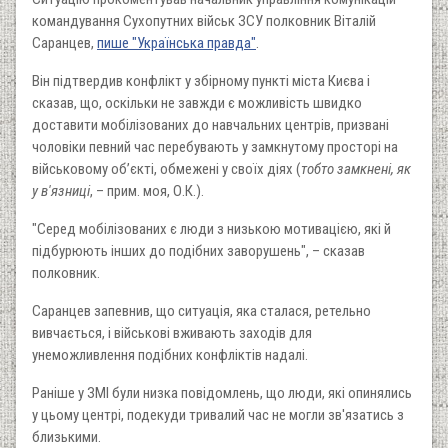
командування Сухопутних військ ЗСУ полковник Віталій
Саранцев,
пише "Українська правда"
.
Він підтвердив конфлікт у збірному пункті міста Києва і
сказав, що, оскільки не завжди є можливість швидко
доставити мобілізованих до навчальних центрів, призвані
чоловіки певний час перебувають у замкнутому просторі на
військовому об’єкті, обмежені у своїх діях (
тобто замкнені, як
у в'язниці
, – прим. моя, О.К.).
"Серед мобілізованих є люди з низькою мотивацією, які й
підбурюють інших до подібних заворушень", – сказав
полковник.
Саранцев запевнив, що ситуація, яка сталася, ретельно
вивчається, і військові вживають заходів для
унеможливлення подібних конфліктів надалі.
Раніше у ЗМІ були низка повідомлень, що люди, які опинялись
у цьому центрі, подекуди тривалий час не могли зв'язатись з
близькими.