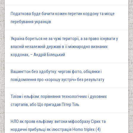
Податкова буде бачити кожен перетин кордону та місце
перебування українців
Україна бореться не за чужі території, а за право існувати у
власній незалежній державі в її міжнародно визнаних
кордонах, – Андрій Білецький
Вашингтон без здобутку: чергові фото, обіцянки і
повідомлення про «хорошу зустріч» без результату
Тілізм і ельфізм: порівняння технологічних і духовних
стартапів, або Що пригадав Пітер Тіль
НЛО як прояв ельфізму: витоки міфообразу Сірих та
нордичні прибульці як ілюстрація Homo triplex (4)