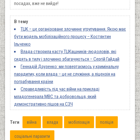
посадах, вже не вийде!
В тему
ТЦК – це організоване злочинне угрупування. Якою має
бути модель мобілізаційного процесу – Костянтин
Ільченко
Влада створила касту ТЦКашників-людоловів, які
сидять в тилу і злочинно збагачуються – Сергій Гайдай
Геннадій Друзенко: ми повертаємось у кримінальну
парадигму, коли влада – це не служіння, а ліцензія на
пограбування країни
Справедливість під час війни на прикладі
младогенерала МВС та добровольця, який
демонстративно пішов на СЗЧ
Теги
війна
влада
мобілізація
поліція
соціальні паразити