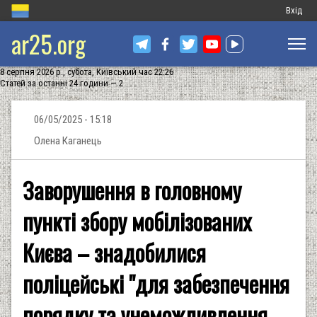
Меню
Вхід
ar25.org
обліков
запису
8 серпня 2026 р., субота, Київський час 22:26
користу
Статей за останні 24 години — 2
06/05/2025 - 15:18
Олена Каганець
Заворушення в головному
пункті збору мобілізованих
Києва – знадобилися
поліцейські "для забезпечення
порядку та унеможливлення