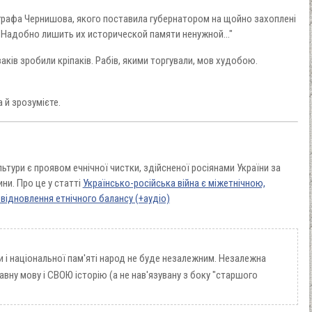
а графа Чернишова, якого поставила губернатором на щойно захоплені
: "Надобно лишить их исторической памяти ненужной..."
заків зробили кріпаків. Рабів, якими торгували, мов худобою.
 й зрозумієте.
ьтури є проявом ечнічної чистки, здійсненої росіянами України за
ни. Про це у статті
Українсько-російська війна є міжетнічною,
відновлення етнічного балансу (+аудіо)
и і національної пам'яті народ не буде незалежним. Незалежна
ну мову і СВОЮ історію (а не нав'язувану з боку "старшого