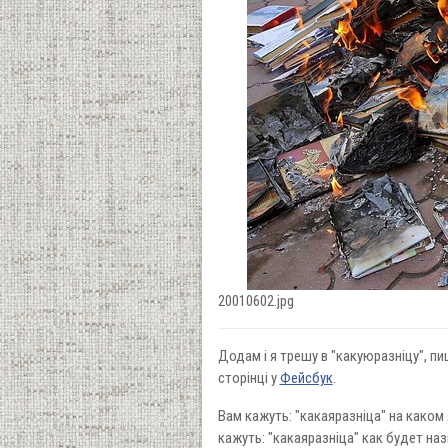
20010602.jpg
Додам і я трешу в "какуюразніцу", п
сторінці у
Фейсбук
.
Вам кажуть: "какаяразніца" на каком 
кажуть: "какаяразніца" как будет на