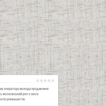
ому оператору молода продавчиня
ть московський реп з своїх
логія реваншистів.