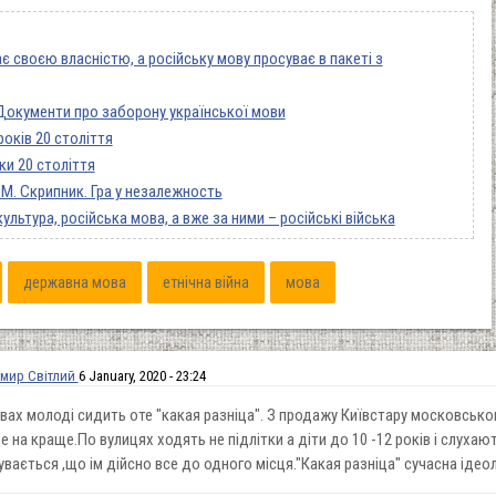
своєю власністю, а російську мову просуває в пакеті з
 Документи про заборону української мови
років 20 століття
ки 20 століття
 - М. Скрипник. Гра у незалежность
льтура, російська мова, а вже за ними – російські війська
державна мова
етнічна війна
мова
мир Світлий
6 January, 2020 - 23:24
вах молоді сидить оте "какая разніца". З продажу Київстару московськ
 на краще.По вулицях ходять не підлітки а діти до 10 -12 років і слухаю
вається ,що ім дійсно все до одного місця."Какая разніца" сучасна ідео