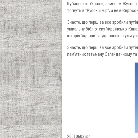
Кубанської України, а іменем Жукова.
тягнуть в "Русскій мір", а не в Єврос
Знаєте, що перш за все зробили путі
унікальну бібліотеку Українсько-Кана
історія України та українська культу
Знаєте, що перш за все зробили путі
пам'ятник гетьману Сагайдачному та с
20010603.jpg