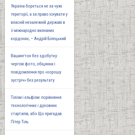
Україна бореться не за чужі
території, а за право існувати у
власній незалежній державі в
її міжнародно визнаних
кордонах, – Андрій Білецький
Вашингтон без здобутку:
чергові фото, обіцянки і
повідомлення про «хорошу
зустріч» без результату
Тілізм і ельфізм: порівняння
технологічних і духовних
стартапів, або Що пригадав
Пітер Тіль