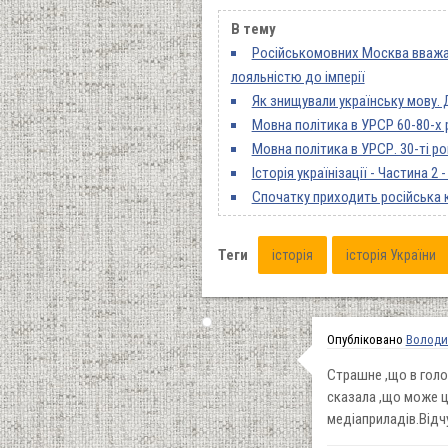
В тему
Російськомовних Москва вважає 
лояльністю до імперії
Як знищували українську мову.
Мовна політика в УРСР 60-80-х 
Мовна політика в УРСР. 30-ті ро
Історія українізації - Частина 2
Спочатку приходить російська ку
Теги
історія
історія України
Опубліковано
Володи
Страшне ,що в голо
сказала ,що може це
медіаприладів.Відчу