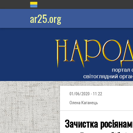
ar25.org
01/06/2020 - 11:22
Олена Каганець
Зачистка росіянам