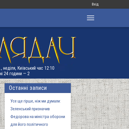
Меню
Вхід
облікового
запису
користувача
., неділя, Київський час 12:10
ні 24 години — 2
Останні записи
Усе ще гірше, ніж ми думали:
Зеленський призначив
Федорова на міністра оборони
для його політичного