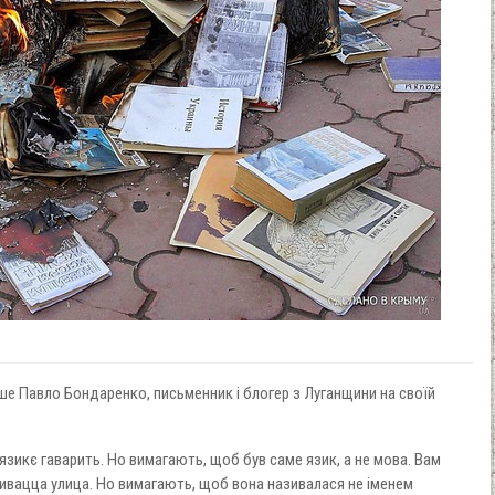
ише Павло Бондаренко, письменник і блогер з Луганщини на своїй
язикє гаварить. Но вимагають, щоб був саме язик, а не мова. Вам
зивацца улица. Но вимагають, щоб вона називалася не іменем