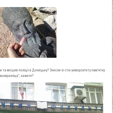
 та місцеві поліції в Донецьку? Знесли зі стін університету пам'ятну
акаяразніца", кажете?