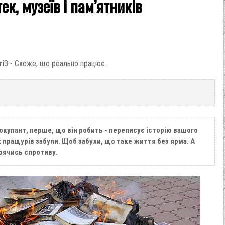
ек, музеїв і пам’ятників
ті
3 - Схоже, що реально працює.
окупант, перше, що він робить - переписує історію вашого
їх пращурів забули. Щоб забули, що таке життя без ярма. А
боячись спротиву.