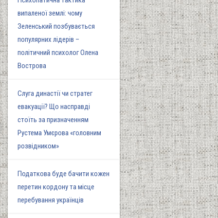
Психопатична тактика
випаленої землі: чому
Зеленський позбувається
популярних лідерів –
політичний психолог Олена
Вострова
Слуга династії чи стратег
евакуації? Що насправді
стоїть за призначенням
Рустема Умєрова «головним
розвідником»
Податкова буде бачити кожен
перетин кордону та місце
перебування українців