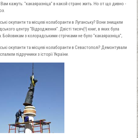
 Вам кажуть: "какаяразніца" в какой странє жить. Но от що дивно -
оюз.
нські окупанти та місцеві колаборанти в Луганську? Вони знищили
дського центру "Відродження". Двісті тисяч(!) книг, в яких була
ра. Бойовикам з колорадськими стрічками не було "какаяразніца",
нські окупанти та місцеві колаборанти в Севастополі? Демонтували
палили підручники з історії України.