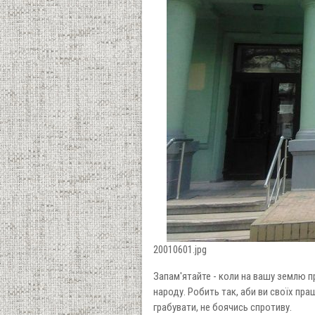
20010601.jpg
Запам'ятайте - коли на вашу землю п
народу. Робить так, аби ви своїх пра
грабувати, не боячись спротиву.