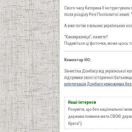
Свого часу Катерина ІІ інструктувал
після розділу Речі Посполитої землі
А вже потім з вільних українських ко
"Какаяразніца", кажете?
Подивіться ці фоточки, може щось та
Коментар НО:
Зачистка Донбасу від української кул
підтримки своєї історичної батьківщи
реінтеграція Донбасу неможлива без 
Наші інтереси
Розуміти, що без національної мов
держава повинна мати СВОЮ держав
брата").