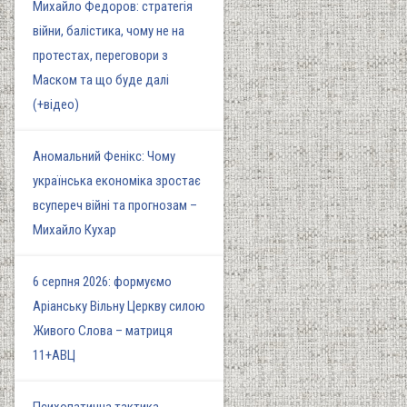
Михайло Федоров: стратегія
війни, балістика, чому не на
протестах, переговори з
Маском та що буде далі
(+відео)
Аномальний Фенікс: Чому
українська економіка зростає
всупереч війні та прогнозам –
Михайло Кухар
6 серпня 2026: формуємо
Аріанську Вільну Церкву силою
Живого Слова – матриця
11+АВЦ