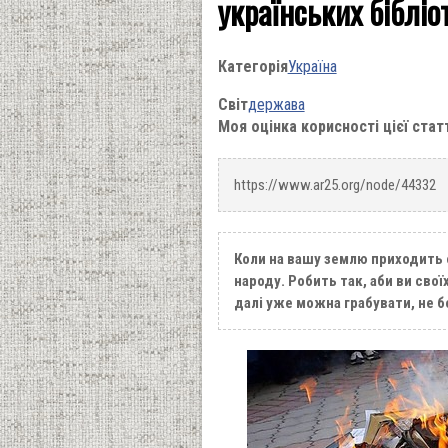
українських бібліот
Категорія
Україна
Світ
держава
Моя оцінка корисності цієї стат
https://www.ar25.org/node/44332
Коли на вашу землю приходить 
народу. Робить так, аби ви сво
далі уже можна грабувати, не 