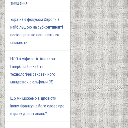
знищення
Україна є фокусом Європи з
найбільшою на субконтиненті
пасіонарністю національної
спільноти
НЛО в міфології: Аполлон
Гіперборійський та
технологічні секрети його
мандрівок з ельфами (5)
Що ми можемо відповісти
Івану Франку на його слова про
втрату давніх знань?