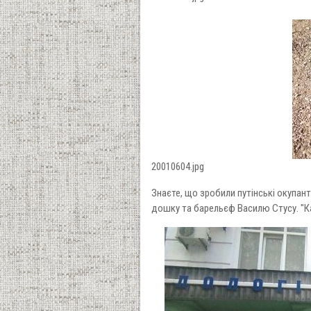
20010604.jpg
Знаєте, що зробили путінські окупанти
дошку та барельєф Василю Стусу. "К