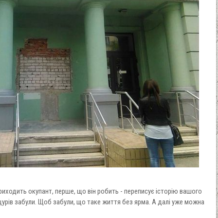
риходить окупант, перше, що він робить - переписує історію вашого
щурів забули. Щоб забули, що таке життя без ярма. А далі уже можна