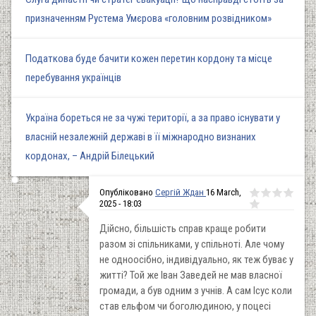
призначенням Рустема Умєрова «головним розвідником»
Податкова буде бачити кожен перетин кордону та місце
перебування українців
Україна бореться не за чужі території, а за право існувати у
власній незалежній державі в її міжнародно визнаних
кордонах, – Андрій Білецький
Опубліковано
Сергій Ждан
16 March,
2025 - 18:03
Дійсно, більшість справ краще робити
разом зі спільниками, у спільноті. Але чому
не одноосібно, індивідуально, як теж буває у
житті? Той же Іван Заведей не мав власної
громади, а був одним з учнів. А сам Ісус коли
став ельфом чи боголюдиною, у поцесі