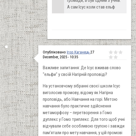
громади, а був одним з учнів.
А сам Ісус коли став ельф
Опубліковано
Ігор Каганець
27
December, 2025 - 10:35
Важливе запитання: Де Ісус вживав слово
"ельфи" у своїй Нагірній проповіді?
На установчому зібранні своєї школи Ісус
виголосив промову, відому як Нагірна
проповідь, або Навчання на горі. Метою
навчання було практичне здійснення
метаморфозу – перетворення з Гомо
дуплекс у Гомо триплекс. Для того щоб учні
відчували себе особливою групою і завжди
пам'ятали про мету навчання, у цій промові