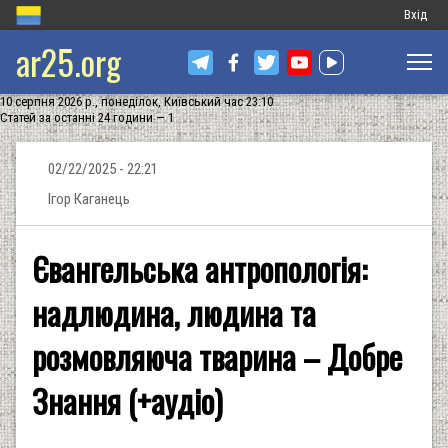
Меню
Вхід
ar25.org
обліков
запису
10 серпня 2026 р., понеділок, Київський час 23:10
користу
Статей за останні 24 години — 1
02/22/2025 - 22:21
Ігор Каганець
Євангельська антропологія:
надлюдина, людина та
розмовляюча тварина – Добре
Знання (+аудіо)