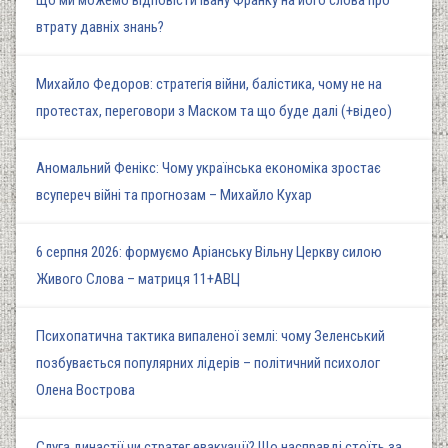
Що ми можемо відповісти Івану Франку на його слова про
втрату давніх знань?
Михайло Федоров: стратегія війни, балістика, чому не на
протестах, переговори з Маском та що буде далі (+відео)
Аномальний Фенікс: Чому українська економіка зростає
всупереч війні та прогнозам – Михайло Кухар
6 серпня 2026: формуємо Аріанську Вільну Церкву силою
Живого Слова – матриця 11+АВЦ
Психопатична тактика випаленої землі: чому Зеленський
позбувається популярних лідерів – політичний психолог
Олена Вострова
Слуга династії чи стратег евакуації? Що насправді стоїть за