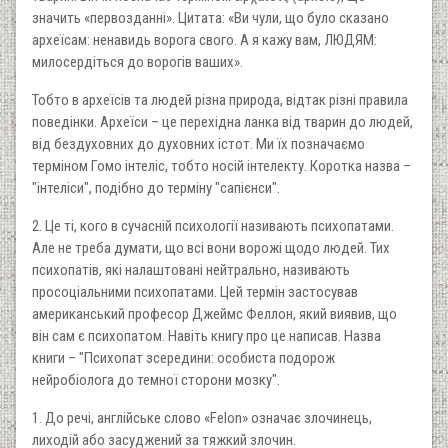
значить «первозданні». Цитата: «Ви чули, що було сказано
археїсам: ненавидь ворога свого. А я кажу вам, ЛЮДЯМ:
милосердіться до ворогів ваших».
Тобто в археїсів та людей різна природа, відтак різні правила
поведінки. Археїси – це перехідна ланка від тварин до людей,
від бездуховних до духовних істот. Ми їх позначаємо
терміном Гомо інтеліс, тобто носій інтелекту. Коротка назва –
"інтеліси", подібно до терміну "сапієнси".
2. Це ті, кого в сучасній психології називають психопатами.
Але не треба думати, що всі вони ворожі щодо людей. Тих
психопатів, які налаштовані нейтрально, називають
просоціальними психопатами. Цей термін застосував
американський професор Джеймс Феллон, який виявив, що
він сам є психопатом. Навіть книгу про це написав. Назва
книги – "Психопат зсередини: особиста подорож
нейробіолога до темної сторони мозку".
1. До речі, англійське слово «Felon» означає злочинець,
лиходій або засуджений за тяжкий злочин.