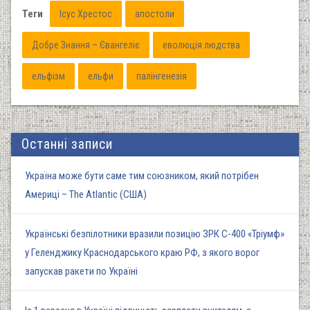
Теги
Ісус Хрестос
апостоли
Добре Знання – Євангеліє
еволюція людства
ельфізм
ельфи
палінгенезія
Останні записи
Україна може бути саме тим союзником, який потрібен
Америці – The Atlantic (США)
Українські безпілотники вразили позицію ЗРК С-400 «Тріумф»
у Геленджику Краснодарського краю РФ, з якого ворог
запускав ракети по Україні