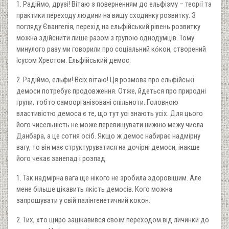
1. Радіймо, друзі! Вітаю з поверненням до ельфізму – теорії та
практики переходу людини на вищу сходинку розвитку. З
погляду Євангелія, перехід на ельфійський рівень розвитку
можна здійснити лише разом з групою однодумців. Тому
минулого разу ми говорили про соціальний к
кон, створений
ó
Ісусом Хрестом. Ельфійський демос.
2. Радіймо, ельфи! Всіх вітаю! Ця розмова про ельфійські
демоси потребує продовження. Отже, йдеться про природні
групи, тобто самоорганізовані спільноти. Головною
властивістю демоса є те, що тут усі знають усіх. Для цього
його чисельність не може перевищувати нижню межу числа
Данбара, а це сотня осіб. Якщо ж демос набирає надмірну
вагу, то він має структуруватися на дочірні демоси, інакше
його чекає занепад і розпад.
1. Так надмірна вага ще нікого не зробила здоровішим. Але
мене більше цікавить якість демосів. Кого можна
запрошувати у свій палінгенетичний кокон.
2. Тих, хто щиро зацікавився своїм переходом від личинки до