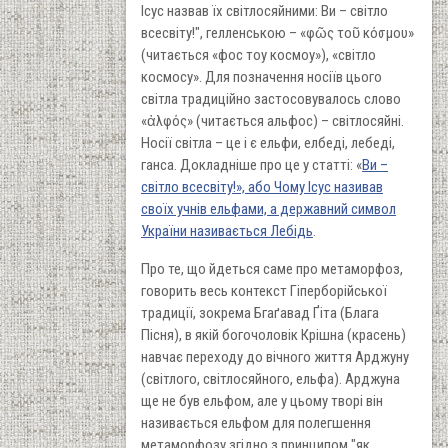
Ісус назвав їх світлосяйними: Ви – світло
всесвіту!", гелленською – «φῶς τοῦ κόσμου»
(читається «фос тоу космоу»), «світло
космосу». Для позначення носіїв цього
світла традиційно застосовувалось слово
«ἀλφός» (читається альфос) – світлосяйні.
Носії світла – це і є ельфи, елбеді, лебеді,
ганса. Докладніше про це у статті: «
Ви –
світло всесвіту!», або Чому Ісус називав
своїх учнів ельфами, а державний символ
України називається Лебідь
.
Про те, що йдеться саме про метаморфоз,
говорить весь контекст Гіперборійської
традиції, зокрема Бгаґавад Ґіта (Блага
Пісня), в якій богочоловік Крішна (красень)
навчає переходу до вічного життя Арджуну
(світлого, світлосяйного, ельфа). Арджуна
ще не був ельфом, але у цьому творі він
називається ельфом для полегшення
метаморфозу згідно з принципом "як