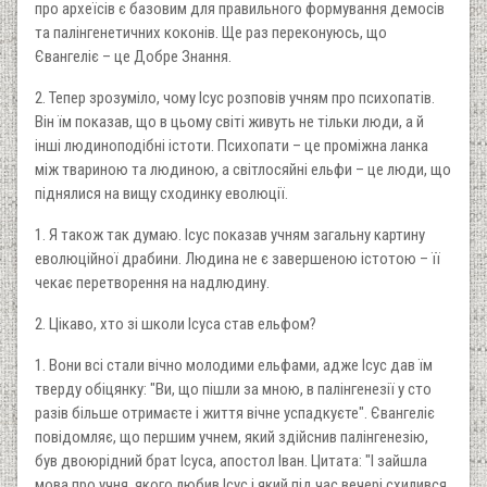
про археїсів є базовим для правильного формування демосів
та палінгенетичних коконів. Ще раз переконуюсь, що
Євангеліє – це Добре Знання.
2. Тепер зрозуміло, чому Ісус розповів учням про психопатів.
Він їм показав, що в цьому світі живуть не тільки люди, а й
інші людиноподібні істоти. Психопати – це проміжна ланка
між твариною та людиною, а світлосяйні ельфи – це люди, що
піднялися на вищу сходинку еволюції.
1. Я також так думаю. Ісус показав учням загальну картину
еволюційної драбини. Людина не є завершеною істотою – її
чекає перетворення на надлюдину.
2. Цікаво, хто зі школи Ісуса став ельфом?
1. Вони всі стали вічно молодими ельфами, адже Ісус дав їм
тверду обіцянку: "Ви, що пішли за мною, в палінгенезії у сто
разів більше отримаєте і життя вічне успадкуєте". Євангеліє
повідомляє, що першим учнем, який здійснив палінгенезію,
був двоюрідний брат Ісуса, апостол Іван. Цитата: "І зайшла
мова про учня, якого любив Ісус і який під час вечері схилився