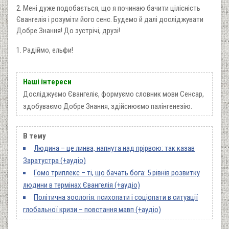
2. Мені дуже подобається, що я починаю бачити цілісність
Євангелія і розуміти його сенс. Будемо й далі досліджувати
Добре Знання! До зустрічі, друзі!
1. Радіймо, ельфи!
Наші інтереси
Досліджуємо Євангеліє, формуємо словник мови Сенсар,
здобуваємо Добре Знання, здійснюємо палінгенезію.
В тему
Людина – це линва, напнута над прірвою: так казав
Заратустра (+аудіо)
Гомо триплекс – ті, що бачать бога: 5 рівнів розвитку
людини в термінах Євангелія (+аудіо)
Політична зоологія: психопати і соціопати в ситуації
глобальної кризи ­– повстання мавп (+аудіо)