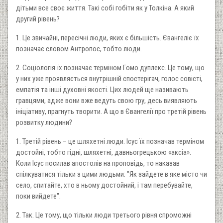
дітьми все своє життя. Такі собі гобіти як у Толкіна. А який
другий рівень?
1. Це звичайні, пересічні люди, яких є більшість. Євангеліє їх
позначає словом Антропос, тобто люди.
2. Соціологія їх позначає терміном Гомо дуплекс. Це тому, що
у них уже проявляється внутрішній спостерігач, голос совісті,
емпатія та інші духовні якості. Цих людей ще називають
гравцями, адже вони вже ведуть свою гру, десь виявляють
ініціативу, прагнуть творити. А що в Євангелії про третій рівень
розвитку людини?
1. Третій рівень – це шляхетні люди. Ісус їх позначав терміном
достойні, тобто гідні, шляхетні, давньогрецькою «аксіа».
Коли Ісус посилав апостолів на проповідь, то наказав
спілкуватися тільки з цими людьми: "Як зайдете в яке місто чи
село, спитайте, хто в ньому достой­ний, і там перебувайте,
поки вийдете".
2. Так. Це тому, що тільки люди третього рівня спроможні