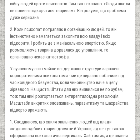
війну людей проти психопатів. Там так і сказано: «Люди ніколи
не повинні підкорятися тваринам». Він розумів, що проблема
дуже серйозна.
2. Коли психопат потрапляє в організацію людей, то він
інстинктивно намагається захопити всю владу і всіх
підкорити. І робить це з маніакальною впертістю. Якщо
розмовляюча тварина дорвалася до управління, то
організацію чекає катастрофа.
У сучасному світі майже всі державні структури заражені
корпоративними психопатами - ми це виразно побачили під
час ковідного безумства, коли чиновництво наче з цепу
зірвалося. На щастя, Штати для них виявилися не по зубам,
тож там нині розгортається антирептилоїдна революція.
Масштаби викритих зловживань, паразитизму та шахрайства
відверто вражають.
1. Сподіваюся, що хвиля звільнення людей від влади
людиноподібних тварин досягне й України, адже тут також
сформована психопатична вертикаль. Хай там як, а це знання