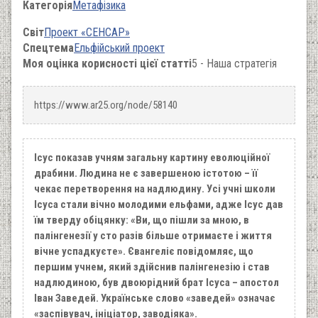
Категорія
Метафізика
Світ
Проект «СЕНСАР»
Спецтема
Ельфійський проект
Моя оцінка корисності цієї статті
5 - Наша стратегія
https://www.ar25.org/node/58140
Ісус показав учням загальну картину еволюційної
драбини. Людина не є завершеною істотою – її
чекає перетворення на надлюдину. Усі учні школи
Ісуса стали вічно молодими ельфами, адже Ісус дав
їм тверду обіцянку: «Ви, що пішли за мною, в
палінгенезії у сто разів більше отримаєте і життя
вічне успадкуєте». Євангеліє повідомляє, що
першим учнем, який здійснив палінгенезію і став
надлюдиною, був двоюрідний брат Ісуса – апостол
Іван Заведей. Українське слово «заведей» означає
«заспівувач, ініціатор, заводіяка».