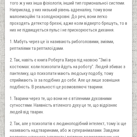
того ж у них інша фізіологія, інший тип гормональної системи.
Наприклад, у них низький рівень адреналіну, тому вони
малоемоційні та холоднокровні. До речі, вони легко
проходять детектор брехні, адже коли відверто брешуть, то в
них не підвищується пульс і не прискорюється дихання.
1. Мабуть через це їх називають рибоголовими, зміями,
рептиліями та рептилоїдами.
2. Так, навіть є книга Роберта Хаера під назвою "Змії в
костюмах: коли психопати йдуть на роботу". Людей збиває з
пантелику, що психопати мають людську подобу, тому
сприймають їх за подібних до себе. Але це лише зовнішня
подібність. В реальності це розмовляючі тварини.
1. Тварини через те, що вони не є втіленими духовними
сутностями. Наявність втіленого духу це те, що відрізняє
людей від тварин.
2. Так, але у психопатів є людиноподібний інтелект, тому їх ще
називають надтваринами, або ж суперанімалами. Завдяки