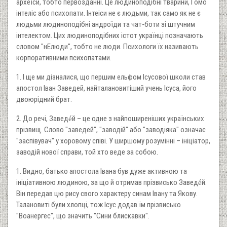
археїси, тобто первозданні. Це людиноподібні тварини, Гомо
інтеліс або психопати. Інтеіси не є людьми, так само як не є
людьми людиноподібні андроїди та чат-боти зі штучним
інтелектом. Цих людиноподібних істот українці позначають
словом "нЕлюди", тобто не люди. Психологи їх називають
корпоративними психопатами.
1. І ще ми дізналися, що першим ельфом Ісусової школи став
апостол Іван Заведей, найталановитіший учень Ісуса, його
двоюрідний брат.
2. До речі, Завед
й – це одне з найпоширеніших українських
é
прізвищ. Слово "заведей", "заводій" або "заводіяка" означає
"заспівувач" у хоровому співі. У ширшому розумінні – ініціатор,
заводій нової справи, той хто веде за собою.
1. Видно, батько апостола Івана був дуже активною та
ініціативною людиною, за що й отримав прізвисько Завед
й.
é
Він передав цю рису свого характеру синам Івану та Якову.
Талановиті були хлопці, тож Ісус додав їм прізвисько
"Воанергес", що значить "Сини блискавки".