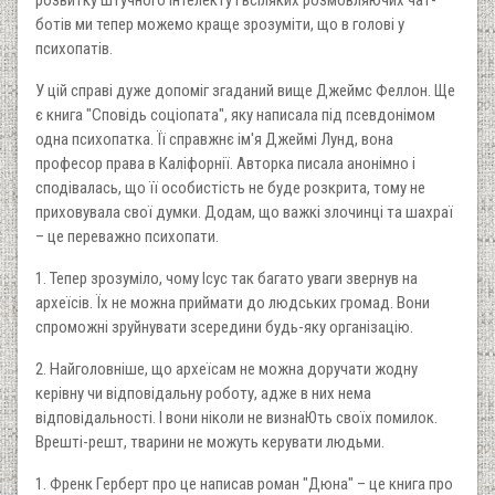
розвитку штучного інтелекту і всіляких розмовляючих чат-
ботів ми тепер можемо краще зрозуміти, що в голові у
психопатів.
У цій справі дуже допоміг згаданий вище Джеймс Феллон. Ще
є книга "Сповідь соціопата", яку написала під псевдонімом
одна психопатка. Її справжнє ім'я Джеймі Лунд, вона
професор права в Каліфорнії. Авторка писала анонімно і
сподівалась, що її особистість не буде розкрита, тому не
приховувала свої думки. Додам, що важкі злочинці та шахраї
– це переважно психопати.
1. Тепер зрозуміло, чому Ісус так багато уваги звернув на
археїсів. Їх не можна приймати до людських громад. Вони
спроможні зруйнувати зсередини будь-яку організацію.
2. Найголовніше, що археїсам не можна доручати жодну
керівну чи відповідальну роботу, адже в них нема
відповідальності. І вони ніколи не визнаЮть своїх помилок.
Врешті-решт, тварини не можуть керувати людьми.
1. Френк Герберт про це написав роман "Дюна" – це книга про