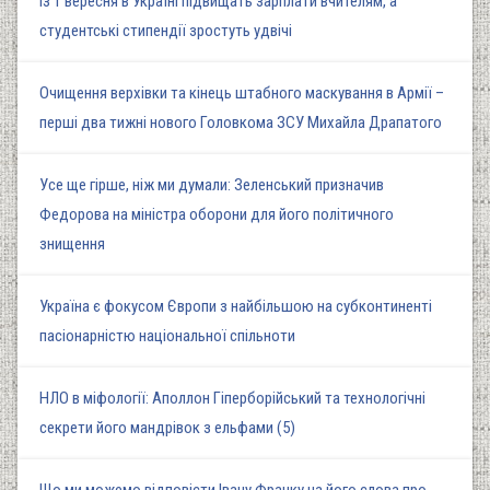
Із 1 вересня в Україні підвищать зарплати вчителям, а
студентські стипендії зростуть удвічі
Очищення верхівки та кінець штабного маскування в Армії –
перші два тижні нового Головкома ЗСУ Михайла Драпатого
Усе ще гірше, ніж ми думали: Зеленський призначив
Федорова на міністра оборони для його політичного
знищення
Україна є фокусом Європи з найбільшою на субконтиненті
пасіонарністю національної спільноти
НЛО в міфології: Аполлон Гіперборійський та технологічні
секрети його мандрівок з ельфами (5)