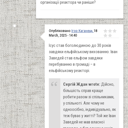
організації реактора чи раніше?
Опубліковано
Ігор Каганець
18
March, 2025 - 14:40
Ісус став боголюдиною до 30 років
завдяки ельфійському вихованню. Іван
Заведей став ельфом завдяки
перебуванню в громаді – в
ельфійському реакторі.
Сергій Ждан wrote:
Дійсно,
більшість справ краще
робити разом зі спільниками,
у спільноті. Але чому не
одноосібно, індивідуально, як
теж буває у житті? Той же Іван
Заведей не мав власної