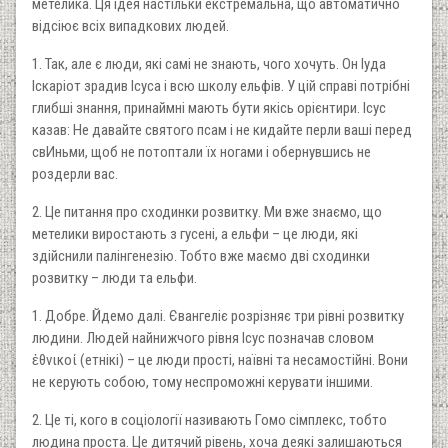
метелика. Ця ідея настільки екстремальна, що автоматично
відсіює всіх випадкових людей.
1. Так, але є люди, які самі не знають, чого хочуть. Он Іуда
Іскаріот зрадив Ісуса і всю школу ельфів. У цій справі потрібні
глибші знання, принаймні мають бути якісь орієнтири. Ісус
казав: Не давайте святого псам і не кидайте перли ваші перед
свИньми, щоб не потоптали їх ногами і обернувшись не
роздерли вас.
2. Це питання про сходинки розвитку. Ми вже знаємо, що
метелики виростають з гусені, а ельфи – це люди, які
здійснили палінгенезію. Тобто вже маємо дві сходинки
розвитку – люди та ельфи.
1. Добре. Йдемо далі. Євангеліє розрізняє три рівні розвитку
людини. Людей найнижчого рівня Ісус позначав словом
ἐθνικοί (етнікі) – це люди прості, наївні та несамостійні. Вони
не керують собою, тому неспроможні керувати іншими.
2. Це ті, кого в соціології називають Гомо сімплекс, тобто
людина проста. Це дитячий рівень, хоча деякі залишаються