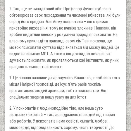
2. Так, і це не випадковий збіг. Професор Фелон публічно
обговорював своє походження та численні вбивства, які були
серед його предків. Але йому пощастило – він отримав
пристойне виховання, тому не вчиняв злочинів. Навпаки, він
зробив видатний внесок у розуміння природи психопатів. На
власному прикладі та прикладі своєї сім'ї він показав, що
мозок психопатів суттєво відрізняється від мозку людей. Це
видно на знімках МРТ. А також він докладно пояснив як
думають психопати, як проявляються їхні інстинкти, як у них
працюють емоції та інтелект.
1. Це знання важливе для розуміння Євангелія, особливо того
місця Нагірної проповіді, де Ісус п'ять разів поспіль
протиставляє людей археїсам, тобто психопатам. Він
спеціально звернув нашу увагу на цих істот.
2. У психопатів є людиноподібне тіло, але нема суто
людських якостей – тих, які відрізняють людей від тварин
або роботів. У психопатів нема совісті, емпатії, любові,
милосердя, відповідальності, сорому, честі, творчості. До