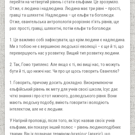
перейти на четвертий рівень і стати ельфами. Це зрозуміло.
Отже, є людина і надлюдина. Людина має три рівні – прості,
гравці та шляхетні. Надлюдина – це ельфи та боголюди.
Отже, євангельська антропологія розрізняє п'ять рівнів, ще
раз: прості, гравці, шляхетні, потім ельфи та боголюди.
1. Це важливо собі зафіксувати, що крім людини є надлюдина.
Ми з тобою не є вершиною людської еволюції – є ще й ті, що
перевершують нас у розвитку. Вищий тип розвитку людини.
2. Так, Гомо триплекс. Але якщо є ті, які вищі нас, то можуть
бути й ті, що нижчі нас. Чи про це щось говорить Євангеліє?
1. Говорить, причому досить докладно. Виокремлюючи
ельфійський рівень як мету для учнів своєї школи, Ісус дає
чіткі знання і про істот нижчого, долюдського рівня. Вони
мають людську подобу, вміють говорити і володіють
інтелектом, але не є людьми.
У Нагірній проповіді, після того, як Ісус назвав своїх учнів
ельфами, він показує інший полюс – рівень людиноподібних
тварин. Він їх позначає терміном ἀρχαίοις (археїс), що