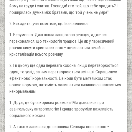
йому на груди і спитав: Господи! хто той, що тебе зрадить? І
поширилась думка між братами, що той учень не умре".
2. Виходить, учні помітили, що Іван змінився.
1. Безумовно. Далі пішла ланцюгова реакція, адже всі
переконалися, що технологія працює. Це як у пересичений
розчин кинути кристалик солі – починається негайна
кристалізація всього розчину.
2. І в цьому ще одна перевага кокона: якщо перетворюється
один, то услід за ним перетворюються всі інші. Спрацьовує
ефект нової нормальності. Це коли бути метеликом стає
новою нормою, натомість залишатися личинкою вважається
ненормальним.
1. Друзі, це була корисна розмова! Ми дізнались про
євангельську антропологію і краще зрозуміли важливість
соціального кокона.
2. А також записали до словника Сенсара нове слово –