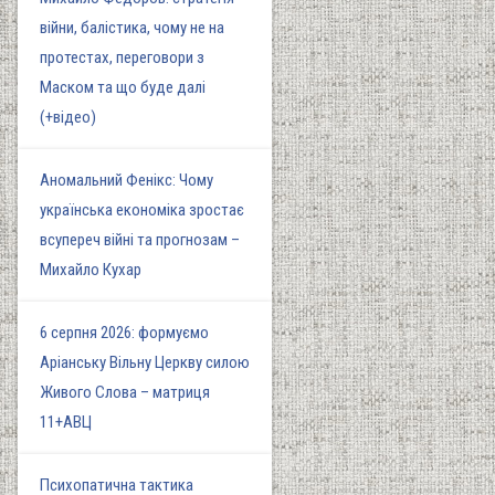
війни, балістика, чому не на
протестах, переговори з
Маском та що буде далі
(+відео)
Аномальний Фенікс: Чому
українська економіка зростає
всупереч війні та прогнозам –
Михайло Кухар
6 серпня 2026: формуємо
Аріанську Вільну Церкву силою
Живого Слова – матриця
11+АВЦ
Психопатична тактика