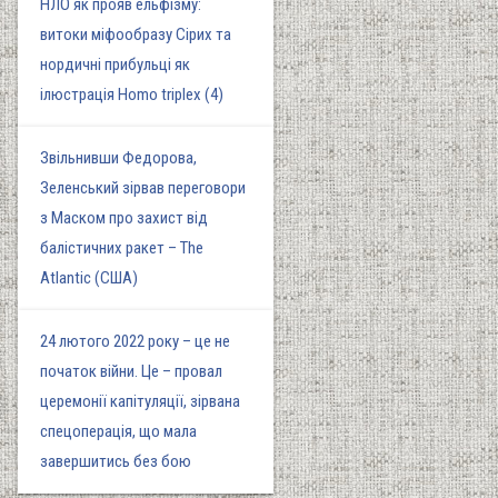
НЛО як прояв ельфізму:
витоки міфообразу Сірих та
нордичні прибульці як
ілюстрація Homo triplex (4)
Звільнивши Федорова,
Зеленський зірвав переговори
з Маском про захист від
балістичних ракет – The
Atlantic (США)
24 лютого 2022 року – це не
початок війни. Це – провал
церемонії капітуляції, зірвана
спецоперація, що мала
завершитись без бою