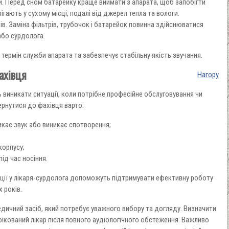
 Перед сном батарейку краще виймати з апарата, щоб запобігти
гають у сухому місці, подалі від джерел тепла та вологи.
ів. Заміна фільтрів, трубочок і батарейок повинна здійснюватися
або сурдолога.
ермін служби апарата та забезпечує стабільну якість звучання.
ахівця
Нагору
 виникати ситуації, коли потрібне професійне обслуговування чи
рнутися до фахівця варто:
кає звук або виникає спотворення;
корпусу;
ід час носіння.
ації у лікаря-сурдолога допоможуть підтримувати ефективну роботу
 років.
дичний засіб, який потребує уважного вибору та догляду. Визначити
кований лікар після повного аудіологічного обстеження. Важливо