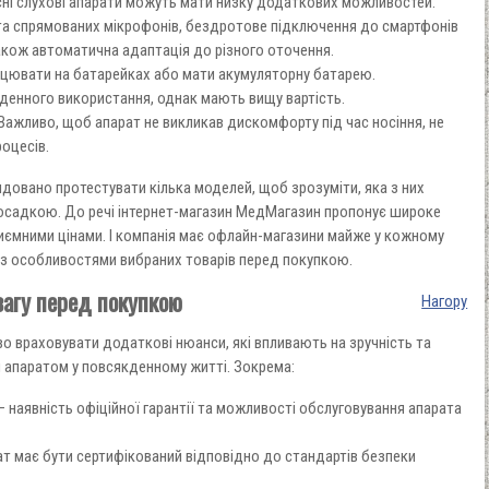
сні слухові апарати можуть мати низку додаткових можливостей.
а спрямованих мікрофонів, бездротове підключення до смартфонів
 також автоматична адаптація до різного оточення.
цювати на батарейках або мати акумуляторну батарею.
денного використання, однак мають вищу вартість.
 Важливо, щоб апарат не викликав дискомфорту під час носіння, не
оцесів.
довано протестувати кілька моделей, щоб зрозуміти, яка з них
посадкою. До речі інтернет-магазин МедМагазин пропонує широке
риємними цінами. І компанія має офлайн-магазини майже у кожному
я з особливостями вибраних товарів перед покупкою.
вагу перед покупкою
Нагору
о враховувати додаткові нюанси, які впливають на зручність та
 апаратом у повсякденному житті. Зокрема:
— наявність офіційної гарантії та можливості обслуговування апарата
рат має бути сертифікований відповідно до стандартів безпеки