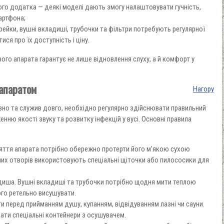
го додатка — деякі моделі дають змогу налаштовувати гучність,
артфона;
рейки, вушні вкладиші, трубочки та фільтри потребують регулярної
ися про їх доступність і ціну.
ого апарата гарантує не лише відновлення слуху, а й комфорт у
апаратом
Нагору
но та служив довго, необхідно регулярно здійснювати правильний
нню якості звуку та розвитку інфекцій у вусі. Основні правила
яття апарата потрібно обережно протерти його м’якою сухою
х отворів використовують спеціальні щіточки або пилососики для
диша. Вушні вкладиші та трубочки потрібно щодня мити теплою
ого ретельно висушувати.
ти перед прийманням душу, купанням, відвідуванням лазні чи сауни.
ати спеціальні контейнери з осушувачем.