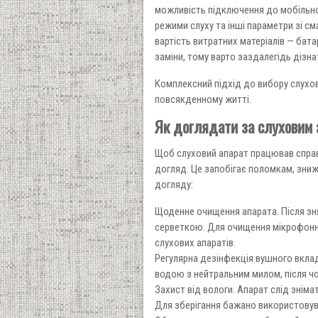
можливість підключення до мобільно
режими слуху та інші параметри зі см
вартість витратних матеріалів — бата
заміни, тому варто заздалегідь дізнат
Комплексний підхід до вибору слухов
повсякденному житті.
Як доглядати за слуховим 
Щоб слуховий апарат працював справ
догляд. Це запобігає поломкам, зниже
догляду:
Щоденне очищення апарата. Після зн
серветкою. Для очищення мікрофонни
слухових апаратів.
Регулярна дезінфекція вушного вкла
водою з нейтральним милом, після ч
Захист від вологи. Апарат слід зніма
Для зберігання бажано використовув