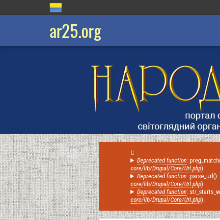
ar25.org
Deprecated function
: preg_match(
Повідомлення
core/lib/Drupal/Core/Url.php
).
Deprecated function
: parse_url()
про
core/lib/Drupal/Core/Url.php
).
помилку
Deprecated function
: str_starts_
core/lib/Drupal/Core/Url.php
).