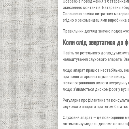
Обережне поводження з батарейками.
окисленню контактів. Батарейки збері
Своєчасна заміна витратних матеріал
згідно з рекомендаціями виробника 
Правильний догляд значно подовжує т
Коли слід звертатися до ф
Навіть за ретельного догляду можуть
налаштування слухового апарата. Зве
якщо апарат працює нестабільно, зни
при появі сторонніх шумів чи писку;
після потрапляння вологи всередину 
якщо з’являється дискомфорт у вусі п
Регулярна профілактика та консульт
слухового апарата протягом багатьох
Слуховий апарат — це повноцінний ме
оптимальну модель допоможе кваліфі