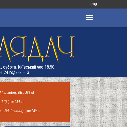
Меню
Вхід
облікового
запису
користувача
., субота, Київський час 18:50
ні 24 години — 3
rl::fromUri()
(line
281
of
Uri()
(line
284
of
re\Url::fromUri()
(line
289
of