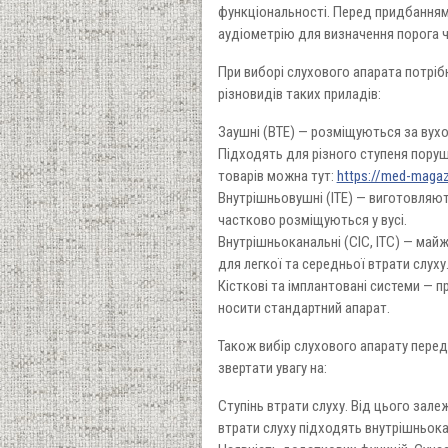
функціональності. Перед придбанням
аудіометрію для визначення порога ч
При виборі слухового апарата потрібн
різновидів таких приладів:
Заушні (BTE) — розміщуються за вухо
Підходять для різного ступеня пору
товарів можна тут:
https://med-magaz
Внутрішньовушні (ITE) — виготовляют
частково розміщуються у вусі.
Внутрішньоканальні (CIC, ITC) — май
для легкої та середньої втрати слуху
Кісткові та імплантовані системи — 
носити стандартний апарат.
Також вибір слухового апарату перед
звертати увагу на:
Ступінь втрати слуху. Від цього зале
втрати слуху підходять внутрішньокан