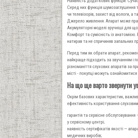
Наявність додаткових функцій. Суча
Серед них функція шумозаглушення т
чи телевізорів, захист від вологи, а
Джерело живлення. Апарат може пра
Акумуляторні моделі зручніші для що
Комфорт та сумісність із анатомією.
натирав та не спричиняв запальних пр
Перед тим як обрати апарат, рекомен
найкраще підходить за звучанням і 
різноманіття слухових апаратів за п
місті - покупці можуть ознайомитис
На що ще варто звернути у
Окрім базових характеристик, важлив
ефективність користування слуховим
гарантія та сервісне обслуговування 
у сервісному центрі;
наявність сертифікатів якості — апа
медичних виробів;