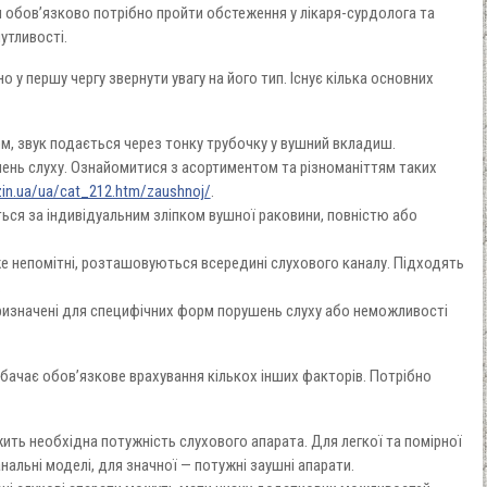
 обов’язково потрібно пройти обстеження у лікаря-сурдолога та
утливості.
о у першу чергу звернути увагу на його тип. Існує кілька основних
м, звук подається через тонку трубочку у вушний вкладиш.
шень слуху. Ознайомитися з асортиментом та різноманіттям таких
in.ua/ua/cat_212.htm/zaushnoj/
.
ься за індивідуальним зліпком вушної раковини, повністю або
же непомітні, розташовуються всередині слухового каналу. Підходять
.
призначені для специфічних форм порушень слуху або неможливості
бачає обов’язкове врахування кількох інших факторів. Потрібно
жить необхідна потужність слухового апарата. Для легкої та помірної
альні моделі, для значної — потужні заушні апарати.