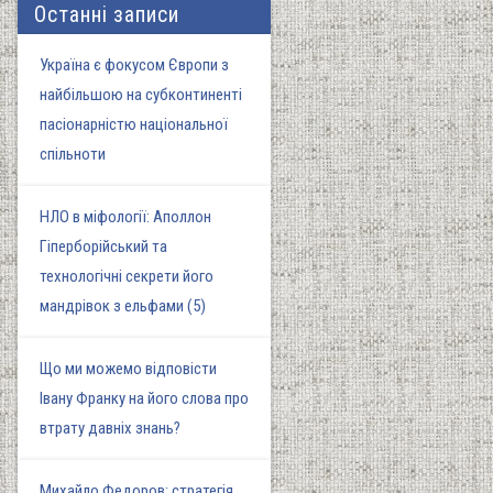
Останні записи
Україна є фокусом Європи з
найбільшою на субконтиненті
пасіонарністю національної
спільноти
НЛО в міфології: Аполлон
Гіперборійський та
технологічні секрети його
мандрівок з ельфами (5)
Що ми можемо відповісти
Івану Франку на його слова про
втрату давніх знань?
Михайло Федоров: стратегія