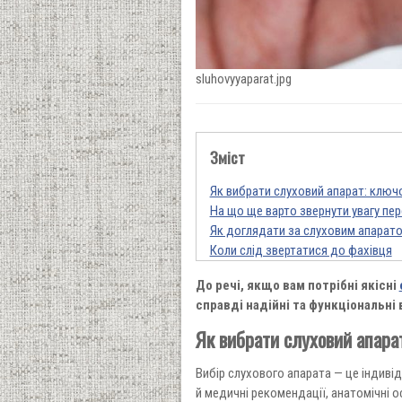
sluhovyyaparat.jpg
Зміст
Як вибрати слуховий апарат: ключо
На що ще варто звернути увагу пе
Як доглядати за слуховим апарат
Коли слід звертатися до фахівця
До речі, якщо вам потрібні якісні
справді надійні та функціональні
Як вибрати слуховий апарат
Вибір слухового апарата — це індивід
й медичні рекомендації, анатомічні 