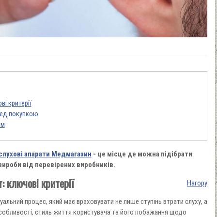
ві критерії
ред покупкою
ом
слухові апарати Медмагазин
- це місце де можна підібрати
 вироби від перевірених виробників.
: ключові критерії
Нагору
уальний процес, який має враховувати не лише ступінь втрати слуху, а
особливості, стиль життя користувача та його побажання щодо