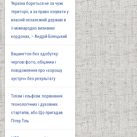
Україна бореться не за чужі
території, а за право існувати у
власній незалежній державі в
її міжнародно визнаних
кордонах, – Андрій Білецький
Вашингтон без здобутку:
чергові фото, обіцянки і
повідомлення про «хорошу
зустріч» без результату
Тілізм і ельфізм: порівняння
технологічних і духовних
стартапів, або Що пригадав
Пітер Тіль