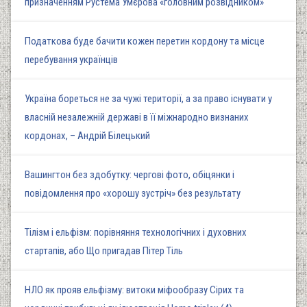
призначенням Рустема Умєрова «головним розвідником»
Податкова буде бачити кожен перетин кордону та місце
перебування українців
Україна бореться не за чужі території, а за право існувати у
власній незалежній державі в її міжнародно визнаних
кордонах, – Андрій Білецький
Вашингтон без здобутку: чергові фото, обіцянки і
повідомлення про «хорошу зустріч» без результату
Тілізм і ельфізм: порівняння технологічних і духовних
стартапів, або Що пригадав Пітер Тіль
НЛО як прояв ельфізму: витоки міфообразу Сірих та