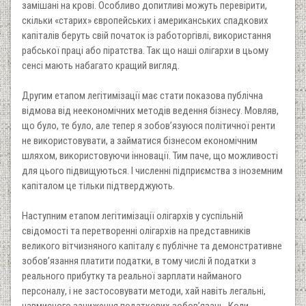
замішані на крові. Особливо допитливі можуть перевірити,
скільки «старих» європейських i американських спадкових
капіталів беруть свій початок із работоргівлі, використання
рабської праці або піратства. Так що наші олігархи в цьому
сенсі мають набагато кращий вигляд.
Другим етапом легітимізації має стати показова публічна
відмова від неекономічних методів ведення бізнесу. Мовляв,
що було, те було, але тепер я зобов’язуюся політичної ренти
не використовувати, а займатися бізнесом економічним
шляхом, використовуючи інновації. Тим паче, що можливості
для цього підвищуються. I численні підприємства з іноземним
капіталом це тільки підтверджують.
Наступним етапом легітимізації олігархів у суспільній
свідомості та перетворенні олігархів на представників
великого вітчизняного капіталу є публічне та демонстративне
зобов’язання платити податки, в тому числі й податки з
реального прибутку та реальної зарплати найманого
персоналу, і не застосовувати методи, хай навіть легальні,
навмисного заниження податкових зобов’язань. Коли