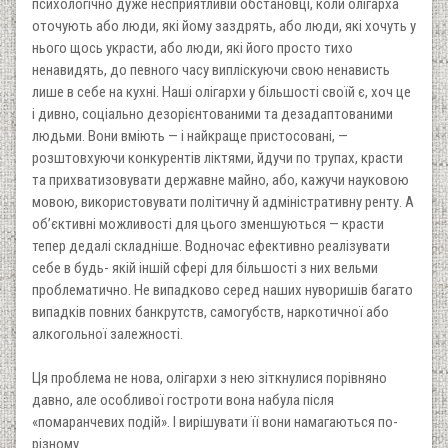
психологічно дуже несприятливій обстановці, коли олігарха
оточують або люди, які йому заздрять, або люди, які хочуть у
нього щось украсти, або люди, які його просто тихо
ненавидять, до певного часу випліскуючи свою ненависть
лише в себе на кухні. Наші олігархи у більшості своїй є, хоч це
і дивно, соціально дезорієнтованими та дезадаптованими
людьми. Вони вміють — і найкраще пристосовані, —
розштовхуючи конкурентів ліктями, йдучи по трупах, красти
та прихватизовувати державне майно, або, кажучи науковою
мовою, використовувати політичну й адміністративну ренту. А
об’єктивні можливості для цього зменшуються — красти
тепер дедалі складніше. Водночас ефективно реалізувати
себе в будь- якій іншій сфері для більшості з них вельми
проблематично. Не випадково серед наших нуворишів багато
випадків повних банкрутств, самогубств, наркотичної або
алкогольної залежності.
Ця проблема не нова, олігархи з нею зіткнулися порівняно
давно, але особливої гостроти вона набула після
«помаранчевих подій». I вирішувати її вони намагаються по-
різному.