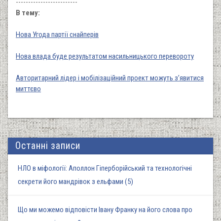
-------------------------
В тему:
Нова Угода партії снайперів
Нова влада буде результатом насильницького перевороту
Авторитарний лідер і мобілізаційний проект можуть з’явитися
миттєво
Останні записи
НЛО в міфології: Аполлон Гіперборійський та технологічні
секрети його мандрівок з ельфами (5)
Що ми можемо відповісти Івану Франку на його слова про