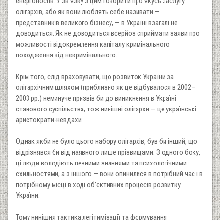
енергоносіїв. У зв’язку з цим говорити про якусь заслугу
олігархів, або як вони люблять себе називати —
представників великого бізнесу, — в Україні взагалі не
доводиться. Як не доводиться всерйоз сприймати заяви про
можливості відокремлення капіталу кримінального
походження від некримінального.
Крім того, слід враховувати, що розвиток України за
олігархічним шляхом (приблизно як це відбувалося в 2002—
2003 рр.) неминуче призвів би до виникнення в Україні
станового суспільства, тож нинішні олігархи — це українські
аристократи-невдахи.
Однак якби не було цього набору олігархів, був би інший, що
відрізнявся би від наявного лише прізвищами. З одного боку,
ці люди володіють певними знаннями та психологічними
схильностями, а з іншого — вони опинилися в потрібний час і в
потрібному місці в ході об’єктивних процесів розвитку
України.
Тому нинішня тактика легітимізації та формування