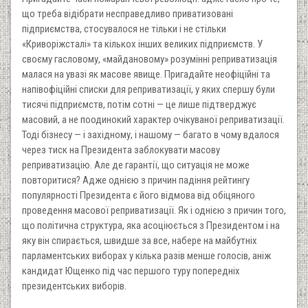
що треба відібрати несправедливо приватизовані
підприємства, стосувалося не тільки і не стільки
«Криворіжсталі» та кількох інших великих підприємств. У
своєму гасловому, «майдановому» розумінні реприватизація
малася на увазі як масове явище. Пригадайте неофіційні та
напівофіційні списки для реприватизації, у яких спершу були
тисячі підприємств, потім сотні — це лише підтверджує
масовий, а не поодинокий характер очікуваної реприватизації.
Тоді бізнесу — і західному, і нашому — багато в чому вдалося
через тиск на Президента заблокувати масову
реприватизацію. Але де гарантії, що ситуація не може
повторитися? Адже однією з причин падіння рейтингу
популярності Президента є його відмова від обіцяного
проведення масової реприватизації. Як і однією з причин того,
що політична структура, яка асоціюється з Президентом і на
яку він спирається, швидше за все, набере на майбутніх
парламентських виборах у кілька разів менше голосів, аніж
кандидат Ющенко під час першого туру попередніх
президентських виборів.