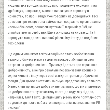
людина, яка володіє мільярдами, продовжує економити на
дрібницях, наприклад, масово виплачуючи зарплату в
конвертах, то про її імідж уже говорити не доводиться. I всі її
розмови про те, що вона займається соціально орієнтованим
чесним бізнесом, поширені вустами її піарників у ЗМI, не
сприйматимуть серйозно. Шила ж у мішку не сховаєш. Та й
народ уже має досить високий рівень імунітету до подібних
технологій.
Ще одним чинником легітимізації має стати зобов’язання
великого бізнесу різко та довгостроково збільшити свої
витрати на доброчинність. Причому йдеться про справжню
доброчинність, а не про банальне перекачування грошей з
однієї кишені в іншу через свої ж підконтрольні доброчинні
фонди. Для цього вистачить якомусь представнику великого
бізнесу, чиє прізвище добре знане, заявити, що він спрямовує
на доброчинність ту ж частину свого доходу, яку віддає,
наприклад, Білл Гейтс. Це підвищить рівень його популярності
та довіри до нього набагато швидше, аніж вищезазначені PR-
кампанії.