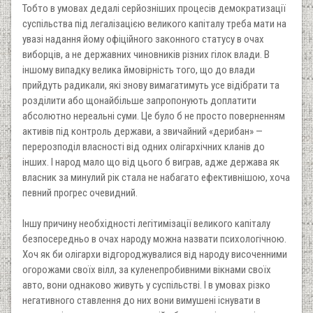
Тобто в умовах дедалі серйозніших процесів демократизації
суспільства під легалізацією великого капіталу треба мати на
увазі надання йому офіційного законного статусу в очах
виборців, а не державних чиновників різних гілок влади. В
іншому випадку велика ймовірність того, що до влади
прийдуть радикали, які знову вимагатимуть усе відібрати та
розділити або щонайбільше запропонують доплатити
абсолютно нереальні суми. Це було б не просто поверненням
активів під контроль держави, а звичайний «дерибан» —
перерозподіл власності від одних олігархічних кланів до
інших. I народ мало що від цього б виграв, адже держава як
власник за минулий рік стала не набагато ефективнішою, хоча
певний прогрес очевидний.
Iншу причину необхідності легітимізації великого капіталу
безпосередньо в очах народу можна назвати психологічною.
Хоч як би олігархи відгороджувалися від народу височенними
огорожами своїх вілл, за куленепробивними вікнами своїх
авто, вони однаково живуть у суспільстві. I в умовах різко
негативного ставлення до них вони вимушені існувати в