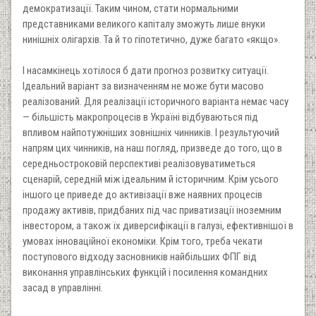
демократизації. Таким чином, стати нормальними
представниками великого капіталу зможуть лише внуки
нинішніх олігархів. Та й то гіпотетично, дуже багато «якщо».
I насамкінець хотілося б дати прогноз розвитку ситуації.
Iдеальний варіант за визначенням не може бути масово
реалізований. Для реалізації історичного варіанта немає часу
— більшість макропроцесів в Україні відбуваються під
впливом найпотужніших зовнішніх чинників. I результуючий
напрям цих чинників, на наш погляд, призведе до того, що в
середньостроковій перспективі реалізовуватиметься
сценарій, середній між ідеальним й історичним. Крім усього
іншого це приведе до активізації вже наявних процесів
продажу активів, придбаних під час приватизації іноземним
інвестором, а також їх диверсифікації в галузі, ефективнішої в
умовах інноваційної економіки. Крім того, треба чекати
поступового відходу засновників найбільших ФПГ від
виконання управлінських функцій і посилення командних
засад в управлінні.