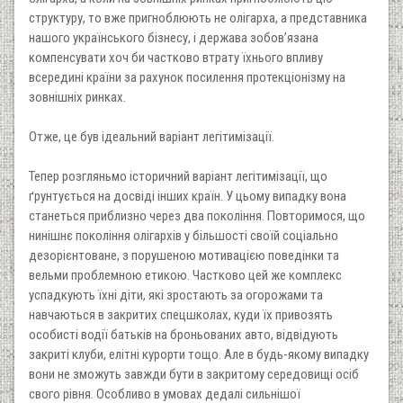
структуру, то вже пригноблюють не олігарха, а представника
нашого українського бізнесу, і держава зобов’язана
компенсувати хоч би частково втрату їхнього впливу
всередині країни за рахунок посилення протекціонізму на
зовнішніх ринках.
Отже, це був ідеальний варіант легітимізації.
Тепер розгляньмо історичний варіант легітимізації, що
ґрунтується на досвіді інших країн. У цьому випадку вона
станеться приблизно через два покоління. Повторимося, що
нинішнє покоління олігархів у більшості своїй соціально
дезорієнтоване, з порушеною мотивацією поведінки та
вельми проблемною етикою. Частково цей же комплекс
успадкують їхні діти, які зростають за огорожами та
навчаються в закритих спецшколах, куди їх привозять
особисті водії батьків на броньованих авто, відвідують
закриті клуби, елітні курорти тощо. Але в будь-якому випадку
вони не зможуть завжди бути в закритому середовищі осіб
свого рівня. Особливо в умовах дедалі сильнішої