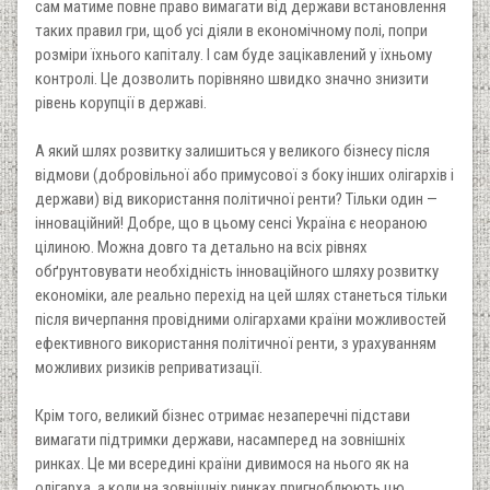
сам матиме повне право вимагати від держави встановлення
таких правил гри, щоб усі діяли в економічному полі, попри
розміри їхнього капіталу. I сам буде зацікавлений у їхньому
контролі. Це дозволить порівняно швидко значно знизити
рівень корупції в державі.
А який шлях розвитку залишиться у великого бізнесу після
відмови (добровільної або примусової з боку інших олігархів і
держави) від використання політичної ренти? Тільки один —
інноваційний! Добре, що в цьому сенсі Україна є неораною
цілиною. Можна довго та детально на всіх рівнях
обґрунтовувати необхідність інноваційного шляху розвитку
економіки, але реально перехід на цей шлях станеться тільки
після вичерпання провідними олігархами країни можливостей
ефективного використання політичної ренти, з урахуванням
можливих ризиків реприватизації.
Крім того, великий бізнес отримає незаперечні підстави
вимагати підтримки держави, насамперед на зовнішніх
ринках. Це ми всередині країни дивимося на нього як на
олігарха, а коли на зовнішніх ринках пригноблюють цю