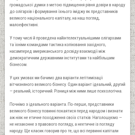
громадської думки з метою підвищення рівня довіри в народу
до олігархів і формування їхнього іміджу як представників
великого національного капіталу, на наш погляд,
малоефективні.
У тому числі й проведена найінтелектуальнішими олігархами
та їхніми командами тактика копіювання західного,
насамперед американського досвіду взаємодії між
демократичним державними інститутами та найбільшим
бізнесом.
У цих умовах ми бачимо два варіанти легітимізації
вітчизняного великого бізнесу. Один варіант ідеальний, другий
— реальний, історичний. Різниця між ними лише психологічна.
Почнімо з ідеального варіанта. По-перше, представники
великого бізнесу повинні покаятися перед народом і визнати
аж ніяк не етичне походження своїх статків. Наголошуємо —
не незаконне з правового погляду, а неетичне із погляду
народу. Ще класик говорив про те, що всі первинні капітали