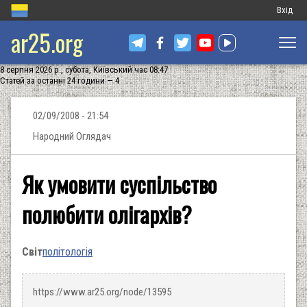
Меню
Вхід
ar25.org
обліков
запису
8 серпня 2026 р., субота, Київський час 08:47
користу
Статей за останні 24 години — 4
02/09/2008 - 21:54
Народний Оглядач
Як умовити суспільство
полюбити олігархів?
Світ
політологія
https://www.ar25.org/node/13595