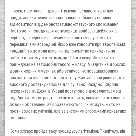
I нарешті останнє — для легітимізації великого капіталу
представники великого національного бізнесу повинні
відмовитися від демонстративно-статусного споживання.
Часто вони поводяться як нувориші, арабські шейхи, які з
верблюдів пересіли в лімузини із золотими ручками та
перемикачами всередині. Якщо вже говорити про європейські
традиції, то це коли власник підприємства приходить на
роботу в такому ж костюмі, що й його співробітники, та
приїжджає на автомобілі такого ж класу. А їздити на дорогих
довгих чорних лімузинах або величезних позашляховиках
вважається ознакою поганого тону. Виставляння рівня свого
високого достатку напоказ для сучасної Західної Європи
нехарактерне. Деякі в Україні поступово відмовляються від
подібної демонстрації. I нас не цікавить, скільки в кого вілл та
як вони обставлені. Хай розважаються, як можуть, ніхто не
проти золотих унітазів, але за високими огорожами приватних
володінь!
Коли олігарх пройде таку процедуру легітимізації капіталу, він