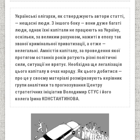
Українські олігархи, як стверджують автори статті,
— нещасні люди. З іншого боку — вони дуже багаті
люди, однак їхні капітали не працюють на Україну,
оскільки, за великим рахунком, нажиті в епоху так
званої кримінальної приватизації, а отже —
нелегальні. Амністія капіталу, за проведення якої
протягом останніх років ратують різні політичні
сили, ситуації не врятує. Необхідна ще легалізація
цього капіталу в очах народу. Як цього добитися —
про це у своєму матеріалі розмірковують керівник
групи аналітики та прогнозування Центру
стратегічних ініціатив Володимир СТУС і його
колега Ірина КОНСТАНТИНОВА.