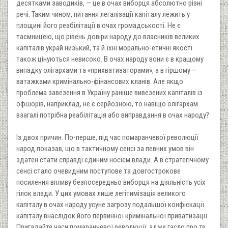
десятками заводиків, — це в очах виборця абсолютно різні
речі. Таким чином, питання легалізації капіталу лежить у
площині його реабілітації в очах громадськості. Не є
таємницею, що рівень довіри народу до власників великих
капіталів украй низький, та й їхні морально-етичні якості
також цінуються невисоко. В очах народу вони є в кращому
випадку олігархами та «прихватизаторами», а в гіршому —
ватажками кримінально-фінансових кланів. Але якщо
проблема завезення в Україну раніше вивезених капіталів iз
офшорів, наприклад, не є серйозною, то навіщо олігархам
взагалі потрібна реабілітація або виправдання в очах народу?
Iз двох причин. По-перше, під час помаранчевої революції
народ показав, що в тактичному сенсі за певних умов він
здатен стати справді єдиним носієм влади. А в стратегічному
сенсі стало очевидним поступове та довгострокове
посилення впливу безпосередньо виборця на діяльність усіх
гілок влади. У цих умовах лише легітимізація великого
капіталу в очах народу усуне загрозу подальшої конфіскації
капіталу внаслідок його первинної кримінальної приватизації.
Пригадайте часи помаранчевої революції: адже гасло про те,