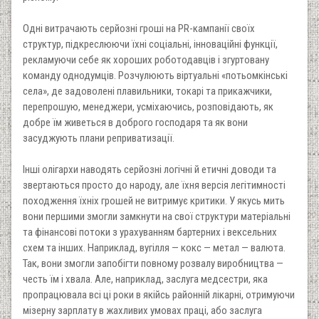
Одні витрачають серйозні гроші на PR-кампанії своїх
структур, підкреслюючи їхні соціальні, інноваційні функції,
рекламуючи себе як хороших роботодавців і згуртовану
команду однодумців. Розчулюють віртуальні «потьомкінські
села», де задоволені плавильники, токарі та прикажчики,
перепрошую, менеджери, усміхаючись, розповідають, як
добре їм живеться в доброго господаря та як вони
засуджують плани реприватизації.
Iнші олігархи наводять серйозні логічні й етичні доводи та
звертаються просто до народу, але їхня версія легітимності
походження їхніх грошей не витримує критики. У якусь мить
вони першими змогли замкнути на свої структури матеріальні
та фінансові потоки з урахуванням бартерних і вексельних
схем та інших. Наприклад, вугілля — кокс — метал — валюта.
Так, вони змогли запобігти повному розвалу виробництва —
честь їм і хвала. Але, наприклад, заслуга медсестри, яка
пропрацювала всі ці роки в якійсь районній лікарні, отримуючи
мізерну зарплату в жахливих умовах праці, або заслуга