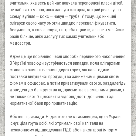
вчительки, яка весь цей час навчала переповнені класи дітей,
не набагато менші, аніж заслуга олігарха, котрий реалізував
схему: вугілля — кокс — чавун — труба. У тому, що нинішні
олігархи свого часу змогли швидко перекваліфікуватися,
безумовно, є їхня заслуга, і її треба оцінити, але не в мільйони
разів більше, аніж заслугу тих самих учительки або
медсестри.
Адже це ще порівняно чесні способи первинного накопичення.
В Україні повсюди зустрічаються випадки, коли олігархами
ставали колишні «червоні директори», які налагодили
поставки випущеної продукції за заниженими цінами своїм
фірмам в офшорах, а потім приватизували свої ж, заздалегідь
доведені до банкрутства підприємства за смішними цінами, і
не тільки свої. У цілковитій відповідності до чинної тоді
нормативної бази про приватизацію.
Або інші приклади. Ні для кого не є таємницею, що в Україні
існує ціла група осіб, які отримали свої капітали на
незаконному відшкодуванні ПДВ або на контролі імпорту