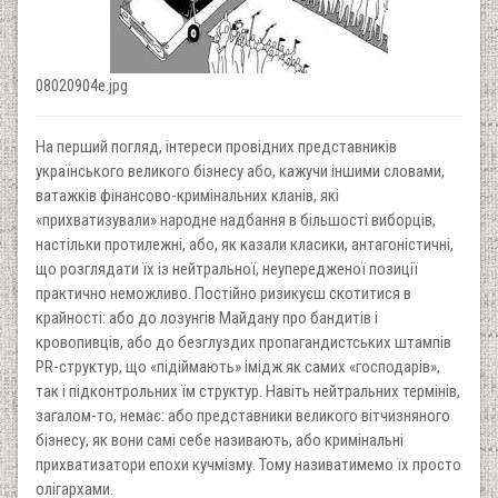
08020904e.jpg
На перший погляд, інтереси провідних представників
українського великого бізнесу або, кажучи іншими словами,
ватажків фінансово-кримінальних кланів, які
«прихватизували» народне надбання в більшості виборців,
настільки протилежні, або, як казали класики, антагоністичні,
що розглядати їх із нейтральної, неупередженої позиції
практично неможливо. Постійно ризикуєш скотитися в
крайності: або до лозунгів Майдану про бандитів і
кровопивців, або до безглуздих пропагандистських штампів
PR-структур, що «підіймають» імідж як самих «господарів»,
так і підконтрольних їм структур. Навіть нейтральних термінів,
загалом-то, немає: або представники великого вітчизняного
бізнесу, як вони самі себе називають, або кримінальні
прихватизатори епохи кучмізму. Тому називатимемо їх просто
олігархами.