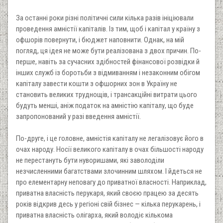
За останні роки різні політичні сили кілька разів ініціювали
проведення амністії капіталів. Iз тим, щоб і капітал у країну з
офшорів повернути, і бюджет наповнити. Однак, на мій
погляд, ця ідея не може бути реалізована з двох причин. По-
перше, навіть за сучасних здібностей фінансової розвідки й
інших служб із боротьби з відмиванням і незаконним обігом
капіталу завести кошти з офшорних зон в Україну не
становить великих труднощів, і трансакційні витрати цього
будуть менші, аніж податок на амністію капіталу, що буде
запропонований у разі введення амністії.
По-друге, і це головне, амністія капіталу не легалізовує його в
очах народу. Носії великого капіталу в очах більшості народу
не перестануть бути нуворишами, які заволоділи
незчисленними багатствами злочинним шляхом. I йдеться не
про елементарну неповагу до приватної власності. Наприклад,
приватна власність перукаря, який своєю працею за десять
років відкрив десь у регіоні свій бізнес — кілька перукарень, і
приватна власність олігарха, який володіє кількома