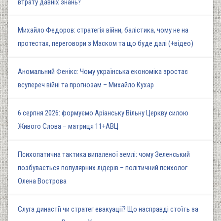
втрату давніх знань?
Михайло Федоров: стратегія війни, балістика, чому не на
протестах, переговори з Маском та що буде далі (+відео)
Аномальний Фенікс: Чому українська економіка зростає
всупереч війні та прогнозам – Михайло Кухар
6 серпня 2026: формуємо Аріанську Вільну Церкву силою
Живого Слова – матриця 11+АВЦ
Психопатична тактика випаленої землі: чому Зеленський
позбувається популярних лідерів – політичний психолог
Олена Вострова
Слуга династії чи стратег евакуації? Що насправді стоїть за