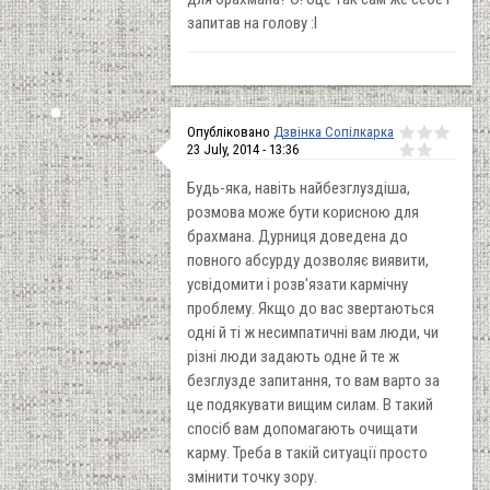
запитав на голову :І
Опубліковано
Дзвінка Сопілкарка
23 July, 2014 - 13:36
Будь-яка, навіть найбезглуздіша,
розмова може бути корисною для
брахмана. Дурниця доведена до
повного абсурду дозволяє виявити,
усвідомити і розв'язати кармічну
проблему. Якщо до вас звертаються
одні й ті ж несимпатичні вам люди, чи
різні люди задають одне й те ж
безглузде запитання, то вам варто за
це подякувати вищим силам. В такий
спосіб вам допомагають очищати
карму. Треба в такій ситуації просто
змінити точку зору.