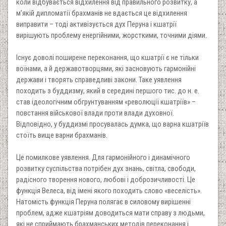
коли відбувається відхилення від правильного розвитку, а
м’якій дипломатії брахманів не вдається це відхилення
виправити – тоді активізується дух Перуна і кшатрії
вирішують проблему енергійними, жорсткими, точними діями.
Існує доволі поширене переконання, що кшатрії є не тільки
воїнами, а й державотворцями, які засновують гармонійні
держави і творять справедливі закони. Таке уявлення
походить з буддизму, який в середині першого тис. до н. е.
став ідеологічним обгрунтуванням «революції кшатріїв» –
повстання військової влади проти влади духовної.
Відповідно, у буддизмі просувалась думка, що варна кшатріїв
стоїть вище варни брахманів.
Це помилкове уявлення. Для гармонійного і динамічного
розвитку суспільства потрібен дух знань, світла, свободи,
радісного творення нового, любові і доброзичливості. Це
функція Велеса, від імені якого походить слово «веселість».
Натомість функція Перуна полягає в силовому вирішенні
проблем, адже кшатріям доводиться мати справу з людьми,
які не сприймають брахманських методів переконання і