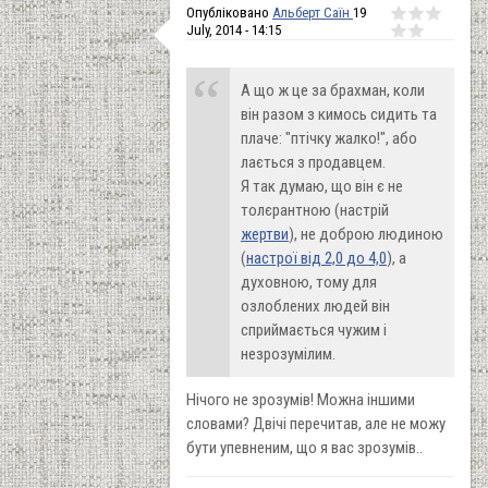
Опубліковано
Альберт Саїн
19
July, 2014 - 14:15
А що ж це за брахман, коли
він разом з кимось сидить та
плаче: "птічку жалко!", або
лається з продавцем.
Я так думаю, що він є не
толєрантною (настрій
жертви
), не доброю людиною
(
настрої від 2,0 до 4,0
), а
духовною, тому для
озлоблених людей він
сприймається чужим і
незрозумілим.
Нічого не зрозумів! Можна іншими
словами? Двічі перечитав, але не можу
бути упевненим, що я вас зрозумів..