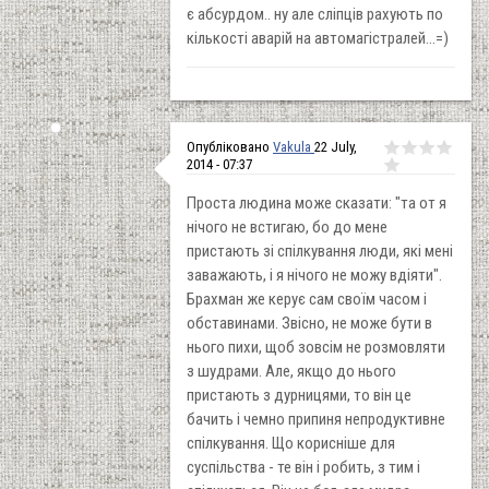
є абсурдом.. ну але сліпців рахують по
кількості аварій на автомагістралей...=)
Опубліковано
Vakula
22 July,
2014 - 07:37
Проста людина може сказати: "та от я
нічого не встигаю, бо до мене
пристають зі спілкування люди, які мені
заважають, і я нічого не можу вдіяти".
Брахман же керує сам своїм часом і
обставинами. Звісно, не може бути в
нього пихи, щоб зовсім не розмовляти
з шудрами. Але, якщо до нього
пристають з дурницями, то він це
бачить і чемно припиня непродуктивне
спілкування. Що корисніше для
суспільства - те він і робить, з тим і