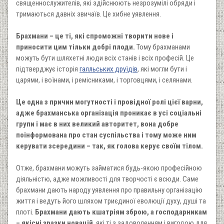
священнослужителів, які здійснюють незрозумілі обряди і
тримаються давніх звичаїв. Це хибне уявлення.
Брахмани – це ті, які спроможні творити нове і
приносити цим тільки добрі плоди.
Тому брахманами
можуть бути шляхетні люди всіх станів і всіх професій. Це
підтверджує історія
галльських друїдів
, які могли бути і
царями, і воїнами, і ремісниками, і торговцями, і селянами.
Це одна з причин могутності і провідної ролі цієї варни,
адже брахманська організація проникає в усі соціальні
групи і має в них великий авторитет, вона добре
поінформована про стан суспільства і тому може ним
керувати зсередини – так, як голова керує своїм тілом.
Отже, брахмани можуть займатися будь-якою професійною
діяльністю, адже можливості для творчості є всюди. Саме
брахмани дають народу уявлення про правильну організацію
життя і ведуть його шляхом триєдиної еволюції духу, душі та
плоті.
Брахмани дають кшатріям зброю, а господарникам
– якісні зразки новацій
, які ті з задоволенням і вигодою для