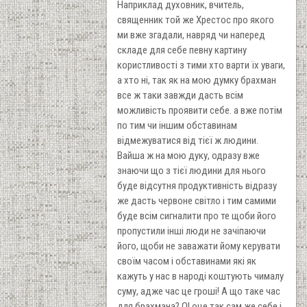
Наприклад духовник, вчитель,
священник той же Хрестос про якого
ми вже згадали, навряд чи наперед
складе для себе певну картину
користливості з тими хто варти їх уваги,
а хто ні, так як на мою думку брахман
все ж таки завжди дасть всім
можливість проявити себе. а вже потім
по тим чи іншим обставинам
відмежуватися від тієї ж людини.
Вайша ж на мою дуку, одразу вже
знаючи що з тієї людини для нього
буде відсутня продуктивність відразу
же дасть червоне світло і тим самими
буде всім сигналити про те щоби його
пропустили інші люди не зачіпаючи
його, щоби не заважати йому керувати
своїм часом і обставинами які як
кажуть у нас в народі коштують чималу
суму, адже час це гроші! А що таке час
для брахмана? О! оце так сам же себе і