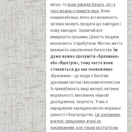
місце, то
вони завжди бачать, де і з
чого можна отримати зиск
. Вони
комунікабельні, легко встановлюють
зв’язки, можуть продати що завгодно і
кому завгодно. Зазвичай все
вимірюють грошима. Цінність людини
визначають її прибутком. Метою життя
вважають накопичення багатства.
Їм
дуже важко зрозуміти «Брахмана»
або «Кшатрія», тому часто вони
ставляться до них зневажливо
.
«Брахмани» - це люди з багатим
духовним світом і високим інтелектом.
Їх приваблюють вищі матерії, питання
моральності, виховання, наукові
дослідження, творчість. У них з
народження закладені високі моральні
цінності і благородство.
Це духовники,
вчителі, священики, вчені за
покликанням, а не тільки за статусом
.