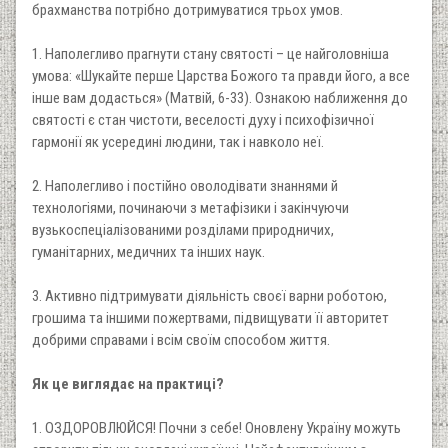
брахманства потрібно дотримуватися трьох умов.
1. Наполегливо прагнути стану святості – це найголовніша
умова: «Шукайте перше Царства Божого та правди його, а все
інше вам додасться» (Матвій, 6-33). Ознакою наближення до
святості є стан чистоти, веселості духу і психофізичної
гармонії як усередині людини, так і навколо неї.
2. Наполегливо і постійно оволодівати знаннями й
технологіями, починаючи з метафізики і закінчуючи
вузькоспеціалізованими розділами природничих,
гуманітарних, медичних та інших наук.
3. Активно підтримувати діяльність своєї варни роботою,
грошима та іншими пожертвами, підвищувати її авторитет
добрими справами і всім своїм способом життя.
Як це виглядає на практиці?
1. ОЗДОРОВЛЮЙСЯ! Почни з себе! Оновлену Україну можуть