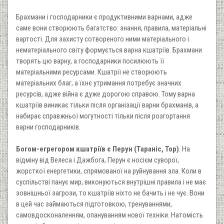
Брахмани і господарники є продуктивними варнами, адже
саме вони створюють багатство: знання, правила, матеріальні
вартості. Для захисту сотвореного ними матеріального і
нематеріального світу формується варна кшатріїв. Брахмани
творять цю варну, а господарники посилюють її
матеріальними ресурсами. Кшатрії не створюють
матеріальних благ, а їхнє утримання потребує значних
ресурсів, адже війна є дуже дорогою справою. Тому варна
кшатріїв виникає тільки після організації варни брахманів, а
набирає справжньої могутності тільки після розгортання
варни господарників.
Богом-егрегором кшатріїв є Перун (Тараніс, Тор)
. На
відміну від Велеса і Дажбога, Перун є носієм суворої,
жорсткої енергетики, спрямованої на руйнування зла. Коли в
суспільстві панує мир, виконуються внутрішні правила і не має
зовнішньої загрози, то кшатріїв ніхто не бачить і не чує. Вони
в цей час займаються підготовкою, тренуваннями,
самовдосконаленням, опануванням нової техніки. Натомість