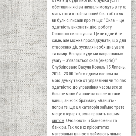
отже від будь якої його думки усі ті
обставини які ви назвали можуть в ту ж
мить і піти в той чи інший бік, тобто як
ви були сі писали про те що: "Сила — це
здатність виконати дію, роботу.
Основою сили є увага. Це не одне й те
саме, але можна прослідкувати, що для
створення дії, зусилля необхідна увага
та намір. Всюди, куди ми направляємо
увагу — з’являється сила (енергія)."
Опубліковано Вакула Коваль 15 Липень,
2014 - 23:00 Тобто одним словом на
мою думку таке от управління чи то пак
здатністю до управління часом все ж
більше мало би належати все ж таки
вайші, аніж як брахману. «Вайш’ї» -
попри те, що ця категорія займає третє
місце в ієрархії,
вона править нашим
світом
. Очолюють її бізнесмени та
банкіри. Так як в їх пріоритетах
матеріальні цінності займають чільне