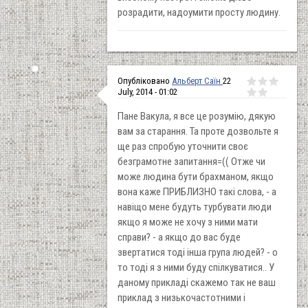
розрадити, надоумити просту людину.
Опубліковано
Альберт Саїн
22
July, 2014 - 01:02
Пане Вакула, я все це розумію, дякую
вам за старання. Та проте дозвольте я
ще раз спробую уточнити своє
безграмотне запитання=(( Отже чи
може людина бути брахманом, якщо
вона каже ПРИБЛИЗНО такі слова, - а
навіщо мене будуть турбувати люди
якщо я може не хочу з ними мати
справи? - а якщо до вас буде
звертатися тоді інша група людей? - о
то тоді я з ними буду спілкуватися.. У
даному прикладі скажемо так не ваш
приклад з низькочастотними і