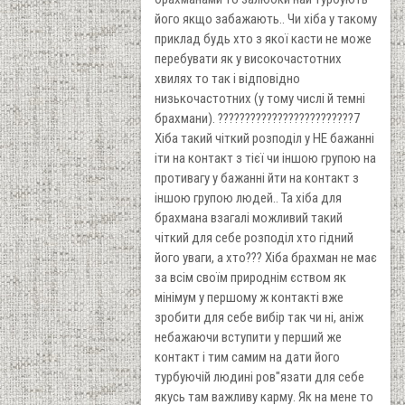
його якщо забажають.. Чи хіба у такому
приклад будь хто з якої касти не може
перебувати як у високочастотних
хвилях то так і відповідно
низькочастотних (у тому числі й темні
брахмани). ?????????????????????????7
Хіба такий чіткий розподіл у НЕ бажанні
іти на контакт з тієї чи іншою групою на
противагу у бажанні йти на контакт з
іншою групою людей.. Та хіба для
брахмана взагалі можливий такий
чіткий для себе розподіл хто гідний
його уваги, а хто??? Хіба брахман не має
за всім своїм природнім єством як
мінімум у першому ж контакті вже
зробити для себе вибір так чи ні, аніж
небажаючи вступити у перший же
контакт і тим самим на дати його
турбуючій людині ров"язати для себе
якусь там важливу карму. Як на мене то