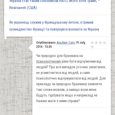
Україна стає таким союзником НАТО, якого хоче Трамп, –
Newsweek (США)
Як українець служив у Французькому легіоні, отримав
громадянство Франції та повернувся воювати за Україну
Опубліковано
Альберт Саїн
19 July,
2014 - 10:30
Чи природно для брахмана на
психологічному
рівні бути відчуженим від
людей? Про вся випадок уточню запитання,
не усамітнитися від людей, а саме
психологічно відчужуватися від людей. Для
прикладу чи природно брахману заявляти
такі слова мовляв, а навіщо вони мене
будуть турбувати якщо я наприклад не
бажаю мати з ними справи?