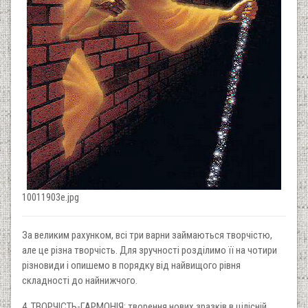
10011903e.jpg
За великим рахунком, всі три варни займаються творчістю,
але це різна творчість. Для зручності розділимо її на чотири
різновиди і опишемо в порядку від найвищого рівня
складності до найнижчого.
4. ТВОРЧІСТЬ-ГАРМОНІЯ: творення нових зразків в цілісній