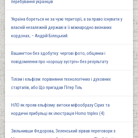
перебування українців
Україна бореться не за чужі території, а за право існувати у
власній незалежній державі в її міжнародно визнаних
кордонах, – Андрій Білецький
Вашингтон без здобутку: чергові фото, обіцянки і
повідомлення про «хорошу зустріч» без результату
Тілізм і ельфізм: порівняння технологічних і духовних
стартапів, або Що пригадав Пітер Тіль
НЛО як прояв ельфізму: витоки міфообразу Сірих та
нордичні прибульці як ілюстрація Homo triplex (4)
Звільнивши Федорова, Зеленський зірвав переговори з