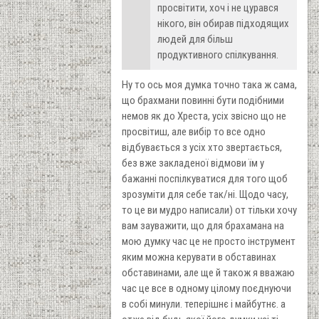
просвітити, хоч і не цурався
нікого, він обирав підходящих
людей для більш
продуктивного спілкування.
Ну то ось моя думка точно така ж сама,
що брахмани повинні бути подібними
немов як до Хреста, усіх звісно що не
просвітиш, але вибір то все одно
відбувається з усіх хто звертається,
без вже закладеної відмови їм у
бажанні поспілкуватися для того щоб
зрозуміти для себе так/ні. Щодо часу,
то це ви мудро написали) от тільки хочу
вам зауважити, що для брахамана на
мою думку час це не просто інструмент
яким можна керувати в обставинах
обставинами, але ще й також я вважаю
час це все в одному цілому поєднуючи
в собі минули. теперішнє і майбутнє. а