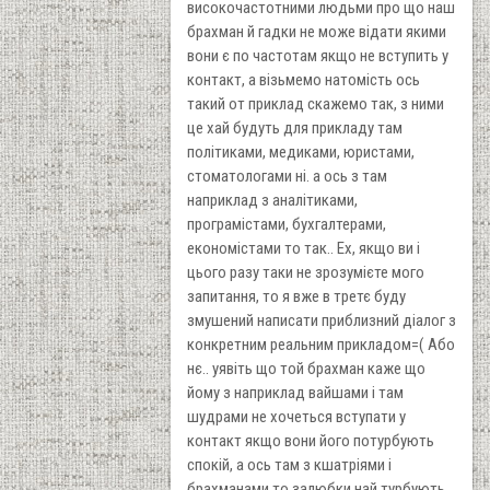
високочастотними людьми про що наш
брахман й гадки не може відати якими
вони є по частотам якщо не вступить у
контакт, а візьмемо натомість ось
такий от приклад скажемо так, з ними
це хай будуть для прикладу там
політиками, медиками, юристами,
стоматологами ні. а ось з там
наприклад з аналітиками,
програмістами, бухгалтерами,
економістами то так.. Ех, якщо ви і
цього разу таки не зрозумієте мого
запитання, то я вже в третє буду
змушений написати приблизний діалог з
конкретним реальним прикладом=( Або
нє.. уявіть що той брахман каже що
йому з наприклад вайшами і там
шудрами не хочеться вступати у
контакт якщо вони його потурбують
спокій, а ось там з кшатріями і
брахманами то залюбки най турбують