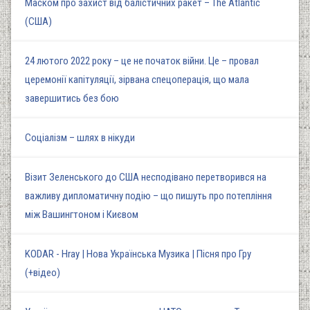
Маском про захист від балістичних ракет – The Atlantic
(США)
24 лютого 2022 року – це не початок війни. Це – провал
церемонії капітуляції, зірвана спецоперація, що мала
завершитись без бою
Соціалізм – шлях в нікуди
Візит Зеленського до США несподівано перетворився на
важливу дипломатичну подію – що пишуть про потепління
між Вашингтоном і Києвом
KODAR - Hray | Нова Українська Музика | Пісня про Гру
(+відео)