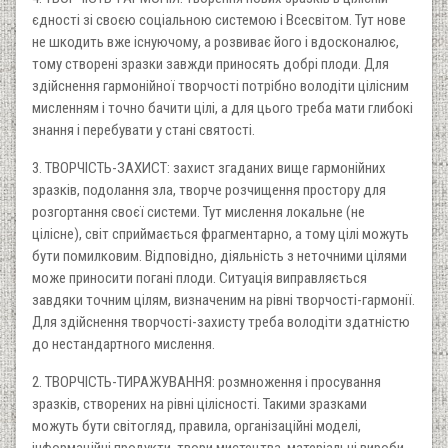
єдності зі своєю соціальною системою і Всесвітом. Тут нове
не шкодить вже існуючому, а розвиває його і вдосконалює,
тому створені зразки завжди приносять добрі плоди. Для
здійснення гармонійної творчості потрібно володіти цілісним
мисленням і точно бачити цілі, а для цього треба мати глибокі
знання і перебувати у стані святості.
3. ТВОРЧІСТЬ-ЗАХИСТ: захист згаданих вище гармонійних
зразків, подолання зла, творче розчищення простору для
розгортання своєї системи. Тут мислення локальне (не
цілісне), світ сприймається фрагментарно, а тому цілі можуть
бути помилковим. Відповідно, діяльність з неточними цілями
може приносити погані плоди. Ситуація виправляється
завдяки точним цілям, визначеним на рівні творчості-гармонії.
Для здійснення творчості-захисту треба володіти здатністю
до нестандартного мислення.
2. ТВОРЧІСТЬ-ТИРАЖУВАННЯ: розмноження і просування
зразків, створених на рівні цілісності. Такими зразками
можуть бути світогляд, правила, організаційні моделі,
інформаційні продукти, твори мистецтва, матеріальні вироби.