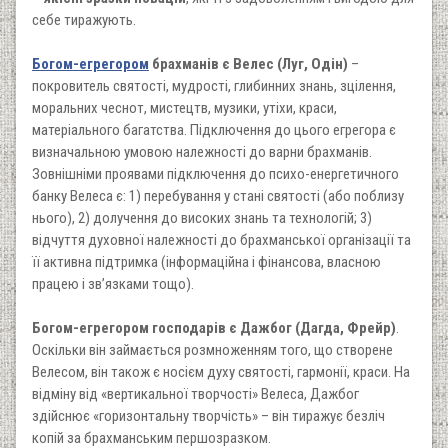
себе тиражують.
Богом-егрегором
брахманів є Велес (Луг, Одін)
–
покровитель святості, мудрості, глибинних знань, зцілення,
моральних чеснот, мистецтв, музики, утіхи, краси,
матеріального багатства. Підключення до цього егрегора є
визначальною умовою належності до варни брахманів.
Зовнішніми проявами підключення до психо-енергетичного
банку Велеса є: 1) перебування у стані святості (або поблизу
нього), 2) долучення до високих знань та технологій; 3)
відчуття духовної належності до брахманської організації та
її активна підтримка (інформаційна і фінансова, власною
працею і зв’язками тощо).
Богом-егрегором господарів є Дажбог (Дагда, Фрейр)
.
Оскільки він займається розмноженням того, що створене
Велесом, він також є носієм духу святості, гармонії, краси. На
відміну від «вертикальної творчості» Велеса, Дажбог
здійснює «горизонтальну творчість» – він тиражує безліч
копій за брахманським першозразком.