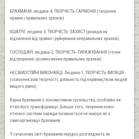
БРАХМАНИ: людина-4, ТВОРЧІСТЬ-ГАРМОНІЯ (творення
правил і правильних зразків).
КШАТРІЇ: людина-3, ТВОРЧІСТЬ-ЗАХИСТ (реакція на
відхилення від правил і руйнування неправильних зразків).
ГОСПОДАРІ: людина-2, ТВОРЧІСТЬ-ТИРАЖУВАННЯ (точне
відтворення і розмноження правильних зразків).
НЕСАМОСТІЙНІ ВИКОНАВЦІ: Людина-1, ТВОРЧІСТЬ-ІМІТАЦІЯ
(освоєння азів творчості, діяльність під керівництвом людей
вищого рівня).
Варна брахманів є локомотивом суспільства, особливо на
етапі його трансформації. Більше того, творення нової
етнічної системи завжди починається не інакше як з
самоорганізації брахманів.
У сучасному світі брахманів нерідко розглядають як