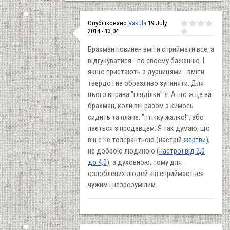
Опубліковано
Vakula
19 July,
2014 - 13:04
Брахман повинен вміти сприймати все, а
відгукуватися - по своєму бажанню. І
якщо пристають з дурницями - вміти
твердо і не образливо зупиняти. Для
цього вправа "гляділки" є. А що ж це за
брахман, коли він разом з кимось
сидить та плаче: "птічку жалко!", або
лається з продавцем. Я так думаю, що
він є не толєрантною (настрій
жертви
),
не доброю людиною (
настрої від 2,0
до 4,0
), а духовною, тому для
озлоблених людей він сприймається
чужим і незрозумілим.