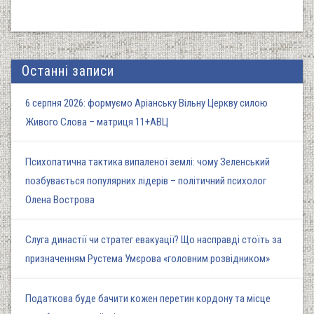
Останні записи
6 серпня 2026: формуємо Аріанську Вільну Церкву силою
Живого Слова – матриця 11+АВЦ
Психопатична тактика випаленої землі: чому Зеленський
позбувається популярних лідерів – політичний психолог
Олена Вострова
Слуга династії чи стратег евакуації? Що насправді стоїть за
призначенням Рустема Умєрова «головним розвідником»
Податкова буде бачити кожен перетин кордону та місце