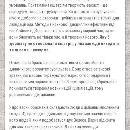
умовлянь. Притаманна кшатріям творчість-захист – це
передусім творчість-руйнування. За допомогою руйнування
нічого доброго не створиш – руйнування придатне тільки для
ліквідації зла. Методи військової дисципліни ефективні під
час бойових дій, проте стають гальмом у мирний час, адже
вони блокують не тільки зло, а й творення нового.
Яку б
державу не створювали кшатрії, у них завжди виходить
те ж саме – казарма
.
Отже, варна брахманів є локомотивом гармонійного і
динамічного розвитку суспільства. Воно створює високі
зразки, які масово тиражуються варною господарників і
захищаються варною кшатріїв. З самоорганізації брахманів
починається творення нових націй і цивілізацій, тому
розглянемо її детальніше.
Ядро варни брахманів складають люди з цілісним мисленням
(люди-4), проте до її діяльності долучається значно ширше
коло людей, яким подобається дух Велеса. Варна відкрита
для своїх щирих прихильників. Для входження до