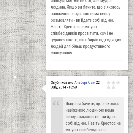
спілкується. Він не бог, але мудра
людина. Якщо ви бачите, що з якоюсь
навіженою людиною нема сенсу
розмовляти - ви йдете собі від неї.
Навіть Хрестос не міг усіх
співбесідників просвітити, хоч і не
цурався нікого, він обирав підходящих
людей для більш продуктивного
спілкування.
Опубліковано
Альберт Саїн
22
July, 2014 - 10:58
Якщо ви бачите, що з якоюсь
навіженою людиною нема
сенсу розмовляти - ви йдете
собі від неї. Навіть Хрестос не
міг усіх співбесідників