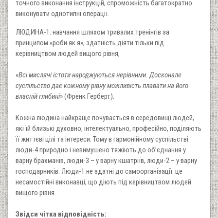
точного виконання інструкцій, спроможність багатократно
виконувати однотипні операції.
ЛЮДИНА-1: навчання шляхом тривалих тренінгів за
принципом «роби як я», здатність діяти тільки під
керівництвом людей вищого рівня,
«
Всі мислячі істоти народжуються нерівними. Досконале
суспільство дає кожному рівну можливість плавати на його
власній глибині
» (Френк Герберт).
Кожна людина найкраще почувається в середовищі людей,
які їй близькі духовно, інтелектуально, професійно, поділяють
її життєві цілі та інтереси. Тому в гармонійному суспільстві
люди-4 природно і невимушено тяжіють до об’єднання у
варну брахманів, люди-3 – у варну кшатріїв, люди-2 – у варну
господарників. Люди-1 не здатні до самоорганізації: це
несамостійні виконавці, що діють під керівництвом людей
вищого рівня.
Звідси чітка відповідність: