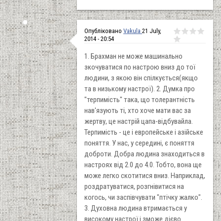
Опубліковано
Vakula
21 July,
2014 - 20:54
1. Брахман не може машинально
зкочуватися по настрою вниз до тої
людини, з якою він спілкується(якщо
та в низькому настрої). 2. Думка про
"терпимість" така, що толерантність
нав'язують ті, хто хоче мати вас за
жертву, це настрій цапа-відбувайла.
Терпимість - це і европейське і азійське
поняття. У нас, у середині, є поняття
доброти. Добра людина знаходиться в
настроях від 2.0 до 4.0. Тобто, вона ще
може легко скотитися вниз. Наприклад,
роздратуватися, розгнівитися на
когось, чи заспівчувати "птічку жалко".
3. Духовна людина втримається у
високому настрої і зможе дієво