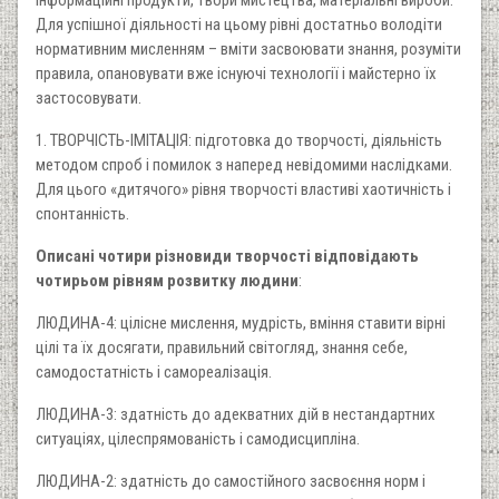
Для успішної діяльності на цьому рівні достатньо володіти
нормативним мисленням – вміти засвоювати знання, розуміти
правила, опановувати вже існуючі технології і майстерно їх
застосовувати.
1. ТВОРЧІСТЬ-ІМІТАЦІЯ: підготовка до творчості, діяльність
методом спроб і помилок з наперед невідомими наслідками.
Для цього «дитячого» рівня творчості властиві хаотичність і
спонтанність.
Описані чотири різновиди творчості відповідають
чотирьом рівням розвитку людини
:
ЛЮДИНА-4: цілісне мислення, мудрість, вміння ставити вірні
цілі та їх досягати, правильний світогляд, знання себе,
самодостатність і самореалізація.
ЛЮДИНА-3: здатність до адекватних дій в нестандартних
ситуаціях, цілеспрямованість і самодисципліна.
ЛЮДИНА-2: здатність до самостійного засвоєння норм і