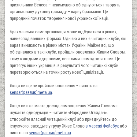
прихильники Велеса – невимушено об’єднуються і творять
організовану духовну громаду – варну брахманів. Це
природний початок творення нової української нації.
Брахманська самоорганізація може відбуватися в різних,
найнесподіваніших формах. Однією з них є читацькі клуби, які
зараз виникають в різних містах України. Майже всі, що
об’єдналися в такі клуби, пройшли оновлення Живим Словом,
тому є людьми здоровими, веселими і самодостатніми. Це
притягує інших українців, в результаті чого читацькі клуби
перетворюються на точки росту нової цивілізації.
Якщо ви ще не пройшли оновлення – пишіть на
sensar(равлик)meta.ua
.
Якщо ви вже маєте досвід самозцілення Живим Словом і
шукаєте однодумців – читайте «Народний Оглядач»,
створюйте власний читацький клуб або приєднуйтесь до
існуючого, заходьте у групу Живе Слово
в мережі Фейсбук
або
пишіть на
sensar(равлик)meta.ua
.