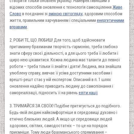
створити тільки оновлені українці. Найефективнішим з
відомих способів оновлення є технологія самозцілення
Живе
Слово
в поєднанні зі
зміною світогляду
, здоровим способом
життя, правильним харчуванням і спеціальними
енергетичними
вправами
.
2. РОБИ ТЕ, ЩО ЛЮБИШ! Для того, щоб здійснювати
притаманну брахманам творчість-гармонію, треба глибоко
знати сферу своєї діяльності, а для цього треба її любити і
щиро нею цікавитися. Кожна людина має таланти до певної
роботи – треба тільки її знайти і діяти! Людина, яка знайшла
улюблену справу, вивчає її усіма доступними засобами і
врешті-решт стає у ній експертом. Описаний в п. 1 шлях
оновлення надійно приводить людину до самопізнання і
самореалізації, підносить її на рівень
еліти нації
.
3. ТРИМАЙСЯ ЗА СВОЇХ! Подібне притягується до подібного.
Будь-якій людині найкомфортніше в середовищі духовно і
етнічно близьких людей. А якщо це середовище людей
здорових, світлих, самодостатніх – то це на порядок
приємніше. Тому люди брахманського спрямування –