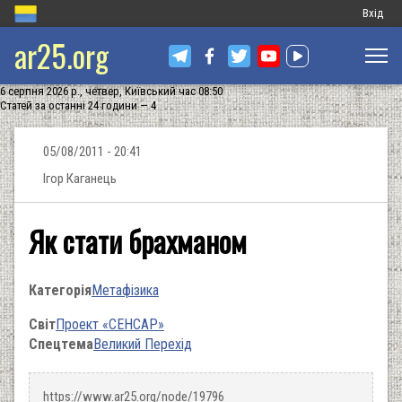
Меню
Вхід
ar25.org
обліков
запису
6 серпня 2026 р., четвер, Київський час 08:50
користу
Статей за останні 24 години — 4
05/08/2011 - 20:41
Ігор Каганець
Як стати брахманом
Категорія
Метафізика
Світ
Проект «СЕНСАР»
Спецтема
Великий Перехід
https://www.ar25.org/node/19796