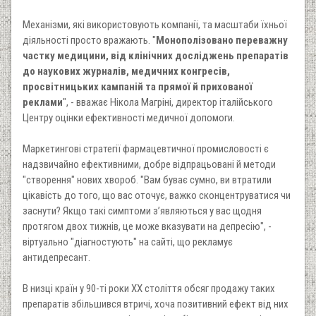
Механізми, які використовують компанії, та масштаби їхньої
діяльності просто вражають. "
Монополізовано переважну
частку медицини, від клінічних досліджень препаратів
до наукових журналів, медичних конгресів,
просвітницьких кампаній та прямої й прихованої
реклами
", - вважає Нікола Магріні, директор італійського
Центру оцінки ефективності медичної допомоги.
Маркетингові стратегії фармацевтичної промисловості є
надзвичайно ефективними, добре відпрацьовані й методи
"створення" нових хвороб. "Вам буває сумно, ви втратили
цікавість до того, що вас оточує, важко сконцентруватися чи
заснути? Якщо такі симптоми з’являються у вас щодня
протягом двох тижнів, це може вказувати на депресію", -
віртуально "діагностують" на сайті, що рекламує
антидепресант.
В низці країн у 90-ті роки XX століття обсяг продажу таких
препаратів збільшився втричі, хоча позитивний ефект від них