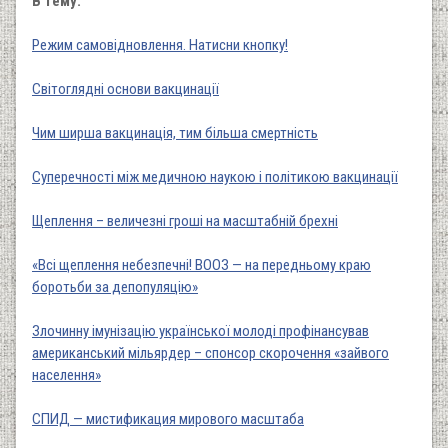
В тему:
Режим самовідновлення. Натисни кнопку!
Світоглядні основи вакцинації
Чим ширша вакцинація, тим більша смертність
Суперечності між медичною наукою і політикою вакцинації
Щеплення – величезні гроші на масштабній брехні
«Всі щеплення небезпечні! ВООЗ — на передньому краю
боротьби за депопуляцію»
Злочинну імунізацію української молоді профінансував
американський мільярдер – спонсор скорочення «зайвого
населення»
СПИД — мистификация мирового масштаба