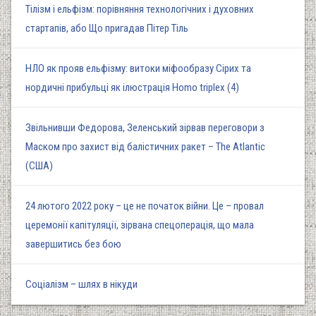
Тілізм і ельфізм: порівняння технологічних і духовних
стартапів, або Що пригадав Пітер Тіль
НЛО як прояв ельфізму: витоки міфообразу Сірих та
нордичні прибульці як ілюстрація Homo triplex (4)
Звільнивши Федорова, Зеленський зірвав переговори з
Маском про захист від балістичних ракет – The Atlantic
(США)
24 лютого 2022 року – це не початок війни. Це – провал
церемонії капітуляції, зірвана спецоперація, що мала
завершитись без бою
Соціалізм – шлях в нікуди