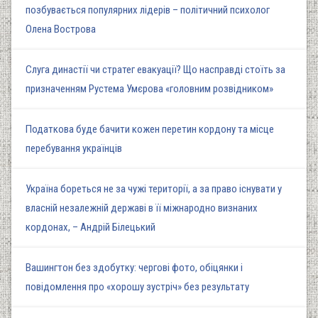
позбувається популярних лідерів – політичний психолог
Олена Вострова
Слуга династії чи стратег евакуації? Що насправді стоїть за
призначенням Рустема Умєрова «головним розвідником»
Податкова буде бачити кожен перетин кордону та місце
перебування українців
Україна бореться не за чужі території, а за право існувати у
власній незалежній державі в її міжнародно визнаних
кордонах, – Андрій Білецький
Вашингтон без здобутку: чергові фото, обіцянки і
повідомлення про «хорошу зустріч» без результату