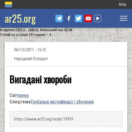
Меню
Вхід
ar25.org
обліков
запису
8 серпня 2026 р., субота, Київський час 02:04
користу
Статей за останні 24 години — 4
06/15/2011 - 16:51
Народний Оглядач
Вигадані хвороби
Світ
наука
Спецтема
Глобальні містифікації і збочення
https://www.ar25.org/node/19951