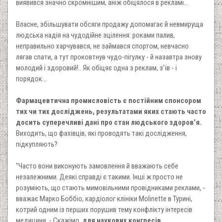
виявився значно скромнішим, аніж обіцялося в рекламі...
Власне, збільшувати обсяги продажу допомагає й невмируща
людська надія на чудодійне зцілення: роками палив,
неправильно харчувався, не займався спортом, невчасно
лягав спати, а тут проковтнув чудо-пігулку - й назавтра знову
молодий і здоровий!.. Як обіцяє одна з реклам, з’їв - і
порядок...
Фармацевтична промисловість є постійним спонсором
тих чи тих досліджень, результатами яких стають часто
досить суперечливі дані про стан людського здоров’я.
Виходить, що фахівців, які проводять такі дослідження,
підкупляють?
"Часто вони виконують замовлення й вважають себе
незалежними. Деякі справді є такими. Інші ж просто не
розуміють, що стають мимовільними провідниками реклами, -
вважає Марко Боббіо, кардіолог клініки Molinette в Турині,
котрий одним із перших порушив тему конфлікту інтересів
медицини. - Скажімо,
для наукових конгресів