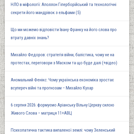
НЛО в міфології: Аполлон Гіперборійський та технологічні
секрети його мандрівок з ельфами (5)
Що ми можемо відповісти Івану Франку на його слова про
втрату давніх знань?
Михайло Федоров: стратегія війни, балістика, чому не на
протестах, переговори з Маском та що буде далі (+відео)
Аномальний Фенікс: Чому українська економіка зростає
всупереч війні та прогнозам – Михайло Кухар
6 серпня 2026: формуємо Аріанську Вільну Церкву силою
Живого Слова – матриця 11+АВЦ
Психопатична тактика випаленої землі: чому Зеленський