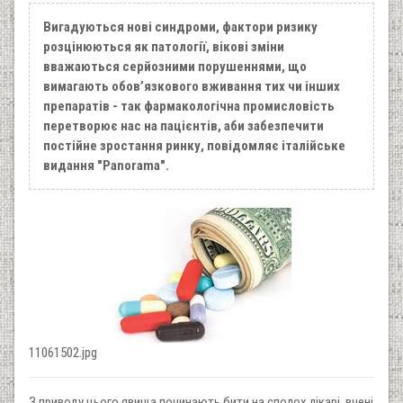
Вигадуються нові синдроми, фактори ризику
розцінюються як патології, вікові зміни
вважаються серйозними порушеннями, що
вимагають обов’язкового вживання тих чи інших
препаратів - так фармакологічна промисловість
перетворює нас на пацієнтів, аби забезпечити
постійне зростання ринку, повідомляє італійське
видання "Panorama".
11061502.jpg
З приводу цього явища починають бити на сполох лікарі, вчені