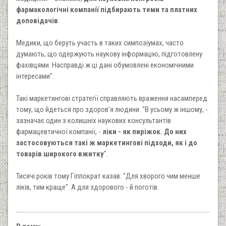
фармакологічні компанії підбирають теми та платних
доповідачів
.
Медики, що беруть участь в таких симпозіумах, часто
думають, що одержують наукову інформацію, підготовлену
фахівцями. Насправді ж ці дані обумовлені економічними
інтересами".
Такі маркетингові стратегії справляють враження насамперед
тому, що йдеться про здоров’я людини. "В усьому ж іншому, -
зазначає один з колишніх наукових консультантів
фармацевтичної компанії, -
ліки - як пиріжок. До них
застосовуються такі ж маркетингові підходи, як і до
товарів широкого вжитку
".
Тисячі років тому Гіппократ казав: "Для хворого чим менше
ліків, тим краще". А для здорового - й поготів.