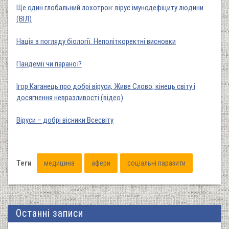
Ще один глобальний лохотрон: вірус імунодефіциту людини
(ВІЛ)
Нація з погляду біології. Неполіткоректні висновки
Пандемії чи параної?
Ігор Каганець про добрі віруси, Живе Слово, кінець світу і
досягнення невразливості (відео)
Віруси – добрі вісники Всесвіту
Теги
медицина
афери
соціальні паразити
Останні записи