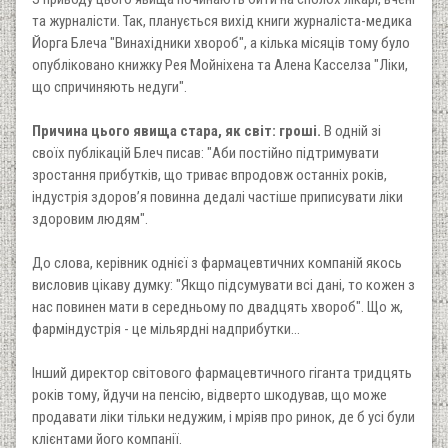
та журналісти. Так, планується вихід книги журналіста-медика
Йорга Блеча "Винахідники хвороб", а кілька місяців тому було
опубліковано книжку Рея Мойніхена та Алена Касселза "Ліки,
що спричиняють недуги".
Причина цього явища стара, як світ: гроші.
В одній зі
своїх публікацій Блеч писав: "Аби постійно підтримувати
зростання прибутків, що триває впродовж останніх років,
індустрія здоров’я повинна дедалі частіше приписувати ліки
здоровим людям".
До слова, керівник однієї з фармацевтичних компаній якось
висловив цікаву думку: "Якщо підсумувати всі дані, то кожен з
нас повинен мати в середньому по двадцять хвороб". Що ж,
фарміндустрія - це мільярдні надприбутки...
Інший директор світового фармацевтичного гіганта тридцять
років тому, йдучи на пенсію, відверто шкодував, що може
продавати ліки тільки недужим, і мріяв про ринок, де б усі були
клієнтами його компанії.