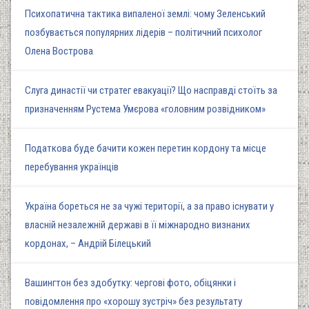
Психопатична тактика випаленої землі: чому Зеленський
позбувається популярних лідерів – політичний психолог
Олена Вострова
Слуга династії чи стратег евакуації? Що насправді стоїть за
призначенням Рустема Умєрова «головним розвідником»
Податкова буде бачити кожен перетин кордону та місце
перебування українців
Україна бореться не за чужі території, а за право існувати у
власній незалежній державі в її міжнародно визнаних
кордонах, – Андрій Білецький
Вашингтон без здобутку: чергові фото, обіцянки і
повідомлення про «хорошу зустріч» без результату