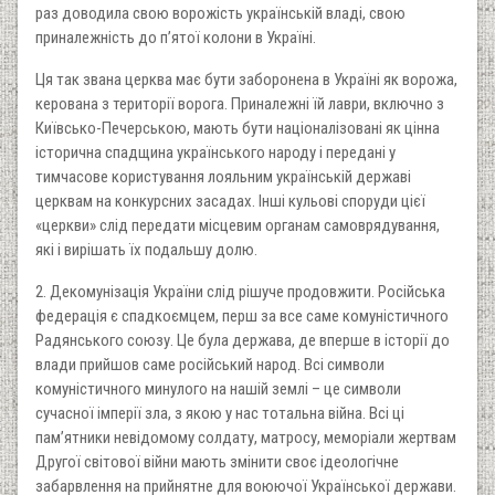
раз доводила свою ворожість українській владі, свою
приналежність до п’ятої колони в Україні.
Ця так звана церква має бути заборонена в Україні як ворожа,
керована з території ворога. Приналежні їй лаври, включно з
Київсько-Печерською, мають бути націоналізовані як цінна
історична спадщина українського народу і передані у
тимчасове користування лояльним українській державі
церквам на конкурсних засадах. Інші кульові споруди цієї
«церкви» слід передати місцевим органам самоврядування,
які і вирішать їх подальшу долю.
2. Декомунізація України слід рішуче продовжити. Російська
федерація є спадкоємцем, перш за все саме комуністичного
Радянського союзу. Це була держава, де вперше в історії до
влади прийшов саме російський народ. Всі символи
комуністичного минулого на нашій землі – це символи
сучасної імперії зла, з якою у нас тотальна війна. Всі ці
пам’ятники невідомому солдату, матросу, меморіали жертвам
Другої світової війни мають змінити своє ідеологічне
забарвлення на прийнятне для воюючої Української держави.