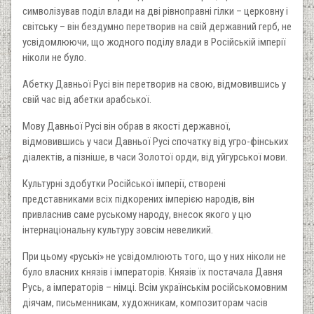
символізував поділ влади на дві рівноправні гілки – церковну і
світську – він бездумно перетворив на свій державний герб, не
усвідомлюючи, що жодного поділу влади в Російській імперії
ніколи не було.
Абетку Давньої Русі він перетворив на свою, відмовившись у
свій час від абетки арабської.
Мову Давньої Русі він обрав в якості державної,
відмовившись у часи Давньої Русі спочатку від угро-фінських
діалектів, а пізніше, в часи Золотої орди, від уйгурської мови.
Культурні здобутки Російської імперії, створені
представниками всіх підкорених імперією народів, він
привласнив саме руському народу, внесок якого у цю
інтернаціональну культуру зовсім невеликий.
При цьому «руські» не усвідомлюють того, що у них ніколи не
було власних князів і імператорів. Князів їх постачала Давня
Русь, а імператорів – німці. Всім українськім російськомовним
діячам, письменникам, художникам, композиторам часів