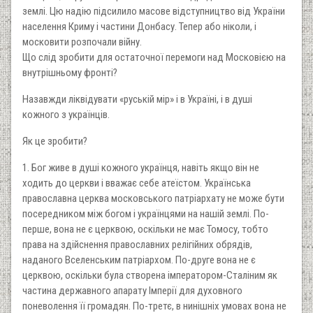
землі. Цю надію підсилило масове відступництво від України
населення Криму і частини Донбасу. Тепер або ніколи, і
московити розпочали війну.
Що слід зробити для остаточної перемоги над Московією на
внутрішньому фронті?
Назавжди ліквідувати «руській мір» і в Україні, і в душі
кожного з українців.
Як це зробити?
1. Бог живе в душі кожного українця, навіть якщо він не
ходить до церкви і вважає себе атеїстом. Українська
православна церква московського патріархату не може бути
посередником між богом і українцями на нашій землі. По-
перше, вона не є церквою, оскільки не має Томосу, тобто
права на здійснення православних релігійних обрядів,
наданого Вселенським патріархом. По-друге вона не є
церквою, оскільки була створена імператором-Сталіним як
частина державного апарату Імперії для духовного
поневолення її громадян. По-третє, в нинішніх умовах вона не