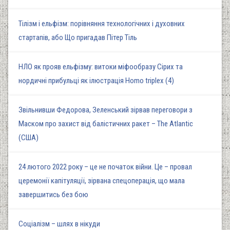
Тілізм і ельфізм: порівняння технологічних і духовних
стартапів, або Що пригадав Пітер Тіль
НЛО як прояв ельфізму: витоки міфообразу Сірих та
нордичні прибульці як ілюстрація Homo triplex (4)
Звільнивши Федорова, Зеленський зірвав переговори з
Маском про захист від балістичних ракет – The Atlantic
(США)
24 лютого 2022 року – це не початок війни. Це – провал
церемонії капітуляції, зірвана спецоперація, що мала
завершитись без бою
Соціалізм – шлях в нікуди