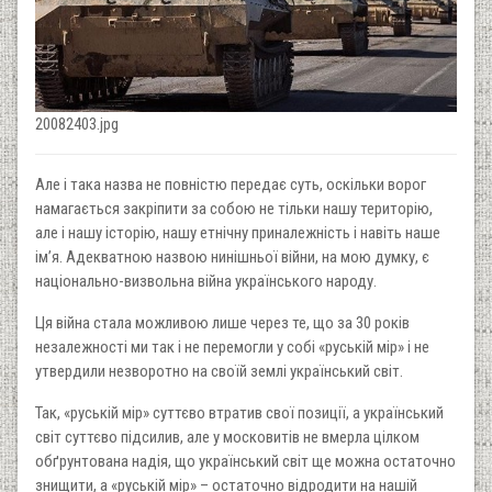
20082403.jpg
Але і така назва не повністю передає суть, оскільки ворог
намагається закріпити за собою не тільки нашу територію,
але і нашу історію, нашу етнічну приналежність і навіть наше
ім’я. Адекватною назвою нинішньої війни, на мою думку, є
національно-визвольна війна українського народу.
Ця війна стала можливою лише через те, що за 30 років
незалежності ми так і не перемогли у собі «руській мір» і не
утвердили незворотно на своїй землі український світ.
Так, «руській мір» суттєво втратив свої позиції, а український
світ суттєво підсилив, але у московитів не вмерла цілком
обґрунтована надія, що український світ ще можна остаточно
знищити, а «руській мір» – остаточно відродити на нашій