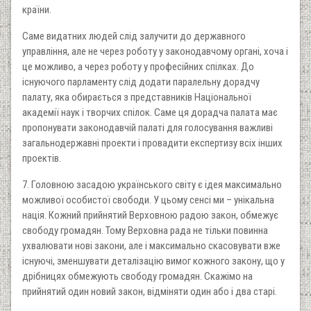
країни.
Саме видатних людей слід залучити до державного
управління, але не через роботу у законодавчому органі, хоча і
це можливо, а через роботу у професійних спілках. До
існуючого парламенту слід додати паралельну дорадчу
палату, яка обирається з представників Національної
академії наук і творчих спілок. Саме ця дорадча палата має
пропонувати законодавчій палаті для голосування важливі
загальнодержавні проекти і провадити експертизу всіх інших
проектів.
7. Головною засадою українського світу є ідея максимально
можливої особистої свободи. У цьому сенсі ми – унікальна
нація. Кожний прийнятий Верховною радою закон, обмежує
свободу громадян. Тому Верховна рада не тільки повинна
ухвалювати нові закони, але і максимально скасовувати вже
існуючі, зменшувати деталізацію вимог кожного закону, що у
дрібницях обмежують свободу громадян. Скажімо на
прийнятий один новий закон, відміняти один або і два старі.