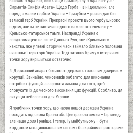
назвою: «Україна», ввів би ще і розширену: «Україна-Русь-
Сарматія-Скифія-Арата». Щодо Герба – він ідеальний, але
поряд з малим гербом України – Тризубом – розглядав би і
великий герб України. Прекрасні проекти цього гербу широко
відомі, але їм не вистачає одного важливого елементу –
Кримсько-татарської тамги. Насправді Україна є
спадкоємицею не лише Давньої Русі, але і Кримського
ханства, яке у певні історичні часи займало близько половини
нинішньої території України. Тоді питання Криму з історичної
точки зору вирішиться остаточно.
4. Державний апарат більшості держав є головним джерелом
корупції. Звичайно, чиновників забагато для виконання
потрібних функцій, а зарплата замала для того, щоб
спонукати їх до чесного виконання цих функцій. Особливо, ця
ситуація небезпечна для України.
Я прибічник точки зору, що назва нашої держави Україна
походить від слова Країна або Центральна земля – Гартленд,
але наша доля і раніше, і тепер, і у майбутньому – бути
кордоном між цивілізованим світом і безкрайніми просторами