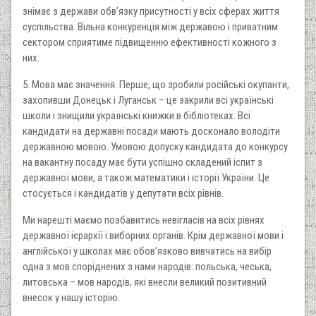
знімає з держави обв’язку присутності у всіх сферах життя
суспільства. Вільна конкуренція між державою і приватним
сектором сприятиме підвищенню ефективності кожного з
них.
5. Мова має значення. Перше, що зробили російські окупанти,
захопивши Донецьк і Луганськ – це закрили всі українські
школи і знищили українські книжки в бібліотеках. Всі
кандидати на державні посади мають досконало володіти
державною мовою. Умовою допуску кандидата до конкурсу
на вакантну посаду має бути успішно складений іспит з
державної мови, а також математики і історії України. Це
стосується і кандидатів у депутати всіх рівнів.
Ми нарешті маємо позбавитись невігласів на всіх рівнях
державної ієрархії і виборних органів. Крім державної мови і
англійської у школах має обов’язково вивчатись на вибір
одна з мов споріднених з нами народів: польська, чеська,
литовська – мов народів, які внесли великий позитивний
внесок у нашу історію.