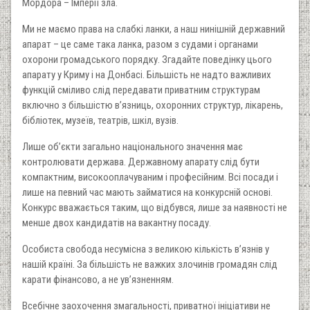
Мордора – Імперії зла.
Ми не маємо права на слабкі ланки, а наш нинішній державний
апарат – це саме така ланка, разом з судами і органами
охорони громадського порядку. Згадайте поведінку цього
апарату у Криму і на Донбасі. Більшість не надто важливих
функцій сміливо слід передавати приватним структурам
включно з більшістю в’язниць, охоронних структур, лікарень,
бібліотек, музеїв, театрів, шкіл, вузів.
Лише об’єкти загально національного значення має
контролювати держава. Державному апарату слід бути
компактним, високооплачуваним і професійним. Всі посади і
лише на певний час мають займатися на конкурсній основі.
Конкурс вважається таким, що відбувся, лише за наявності не
менше двох кандидатів на вакантну посаду.
Особиста свобода несумісна з великою кількість в’язнів у
нашій країні. За більшість не важких злочинів громадян слід
карати фінансово, а не ув’язненням.
Всебічне заохочення змагальності, приватної ініціативи не