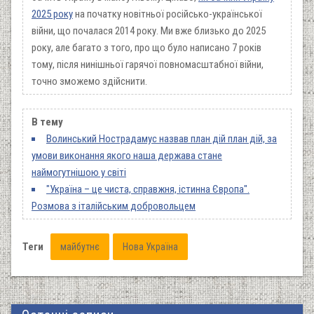
2025 року
на початку новітньої російсько-української
війни, що почалася 2014 року. Ми вже близько до 2025
року, але багато з того, про що було написано 7 років
тому, після нинішньої гарячої повномасштабної війни,
точно зможемо здійснити.
В тему
Волинський Нострадамус назвав план дій план дій, за
умови виконання якого наша держава стане
наймогутнішою у світі
"Україна – це чиста, справжня, істинна Європа".
Розмова з італійським добровольцем
Теги
майбутнє
Нова Україна