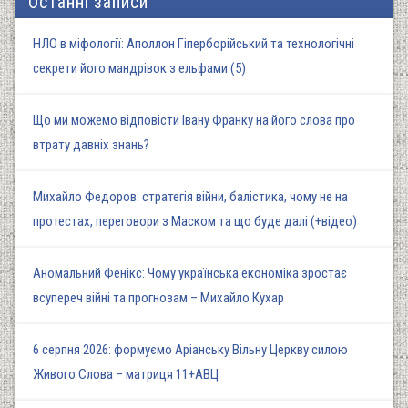
Останні записи
НЛО в міфології: Аполлон Гіперборійський та технологічні
секрети його мандрівок з ельфами (5)
Що ми можемо відповісти Івану Франку на його слова про
втрату давніх знань?
Михайло Федоров: стратегія війни, балістика, чому не на
протестах, переговори з Маском та що буде далі (+відео)
Аномальний Фенікс: Чому українська економіка зростає
всупереч війні та прогнозам – Михайло Кухар
6 серпня 2026: формуємо Аріанську Вільну Церкву силою
Живого Слова – матриця 11+АВЦ