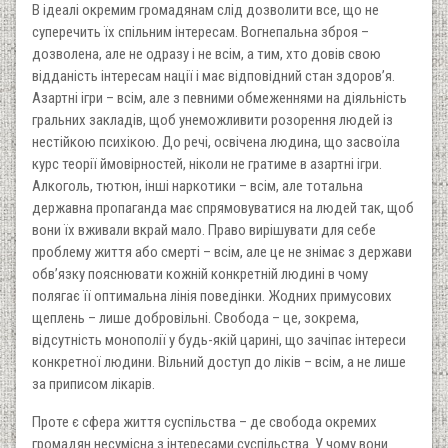
В ідеалі окремим громадянам слід дозволити все, що не
суперечить їх спільним інтересам. Вогнепальна зброя –
дозволена, але не одразу і не всім, а тим, хто довів свою
відданість інтересам нації і має відповідний стан здоров’я.
Азартні ігри – всім, але з певними обмеженнями на діяльність
гральних закладів, щоб унеможливити розорення людей із
нестійкою психікою. До речі, освічена людина, що засвоїла
курс теорії ймовірностей, ніколи не гратиме в азартні ігри.
Алкоголь, тютюн, інші наркотики – всім, але тотальна
державна пропаганда має спрямовуватися на людей так, щоб
вони їх вживали вкрай мало. Право вирішувати для себе
проблему життя або смерті – всім, але це не знімає з держави
обв’язку пояснювати кожній конкретній людині в чому
полягає її оптимальна лінія поведінки. Жодних примусових
щеплень – лише добровільні. Свобода – це, зокрема,
відсутність монополії у будь-якій царині, що зачіпає інтереси
конкретної людини. Вільний доступ до ліків – всім, а не лише
за приписом лікарів.
Проте є сфера життя суспільства – де свобода окремих
громадян несумісна з інтересами суспільства. У чому вони