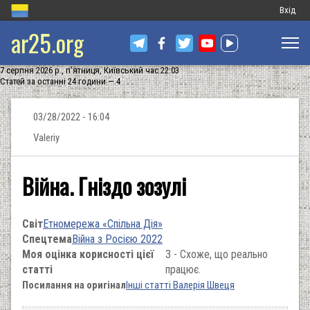
Меню
Вхід
ar25.org
обліков
запису
7 серпня 2026 р., п'ятниця, Київський час 22:03
користу
Статей за останні 24 години — 4
03/28/2022 - 16:04
Valeriy
Війна. Гніздо зозулі
Світ
Етномережа «Спільна Дія»
Спецтема
Війна з Росією 2022
Моя оцінка корисності цієї
3 - Схоже, що реально
статті
працює.
Посилання на оригінал
Інші статті Валерія Швеця