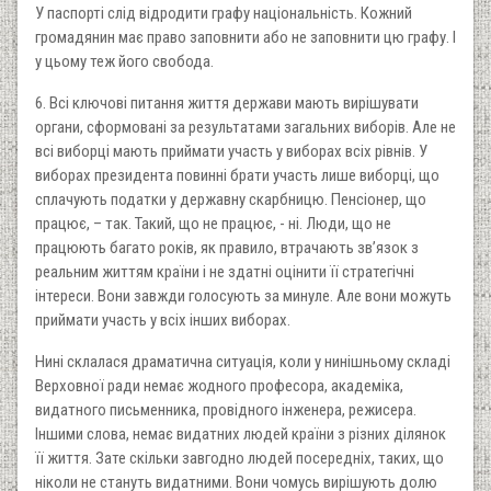
У паспорті слід відродити графу національність. Кожний
громадянин має право заповнити або не заповнити цю графу. І
у цьому теж його свобода.
6. Всі ключові питання життя держави мають вирішувати
органи, сформовані за результатами загальних виборів. Але не
всі виборці мають приймати участь у виборах всіх рівнів. У
виборах президента повинні брати участь лише виборці, що
сплачують податки у державну скарбницю. Пенсіонер, що
працює, – так. Такий, що не працює, - ні. Люди, що не
працюють багато років, як правило, втрачають зв’язок з
реальним життям країни і не здатні оцінити її стратегічні
інтереси. Вони завжди голосують за минуле. Але вони можуть
приймати участь у всіх інших виборах.
Нині склалася драматична ситуація, коли у нинішньому складі
Верховної ради немає жодного професора, академіка,
видатного письменника, провідного інженера, режисера.
Іншими слова, немає видатних людей країни з різних ділянок
її життя. Зате скільки завгодно людей посередніх, таких, що
ніколи не стануть видатними. Вони чомусь вирішують долю