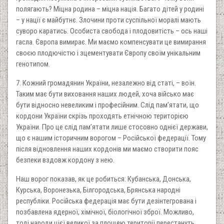
полягають? Міцна родина – міцна нація. Багато дітей у родині
– у нації є майбутнє. Злочини проти суспільної моралі мають
суворо каратись. Особиста свобода і плодовитість – ось наші
гасла. Європа вимирає. Ми маємо компенсувати це вимирання
своєю плодючістю і зцементувати Європу своїм унікальним
генотипом.
7. Кожний громадянин України, незалежно від статі, – воїн.
Таким має бути виховання наших людей, хоча військо має
бути відносно невеликим і професійним. Слід пам’ятати, що
кордони України скрізь проходять етнічною територією
України. Про це слід пам’ятати лише стосовно однієї держави,
що є нашим історичним ворогом – Російської федерації. Тому
після відновлення наших кордонів ми маємо створити пояс
безпеки вздовж кордону з нею.
Наш ворог показав, як це робиться: Кубанська, Донська,
Курська, Воронезька, Білгородська, Брянська народні
республіки. Російська федерація має бути дезінтегрована і
позбавлена ядерної, хімічної, біологічної зброї. Можливо,
тоді народи цієї великої за площею території перестануть