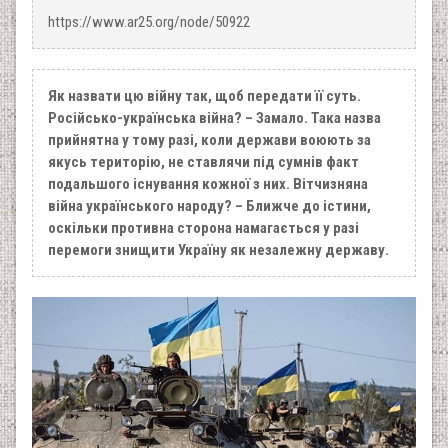
https://www.ar25.org/node/50922
Як назвати цю війну так, щоб передати її суть.
Російсько-українська війна? – Замало. Така назва
прийнятна у тому разі, коли держави воюють за
якусь територію, не ставлячи під сумнів факт
подальшого існування кожної з них. Вітчизняна
війна українського народу? – Ближче до істини,
оскільки противна сторона намагається у разі
перемоги знищити Україну як незалежну державу.