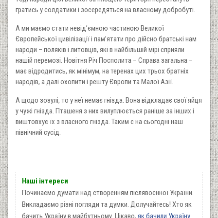
гратись у солдатики і зосередяться на власному добробуті.
А ми маємо стати невід’ємною частиною Великої
Європейської цивілізації і пам’ятати про дійсно братські нам
народи – поляків і литовців, які в найбільшій мірі сприяли
нашій перемозі. Новітня Річ Посполита – Справа загальна –
має відродитись, як мінімум, на теренах цих трьох братніх
народів, а далі охопити і решту Європи та Малої Азії.
А щодо зозулі, то у неї немає гнізда. Вона відкладає свої яйця
у чужі гнізда. Пташеня з них вилуплюється раніше за інших і
виштовхує їх з власного гнізда. Таким є на сьогодні наш
північний сусід.
Наші інтереси
Починаємо думати над створенням післявоєнної України.
Викладаємо різні погляди та думки. Долучайтесь! Хто як
бачить Україну в майбутньому. Цікаво,
як бачили Україну