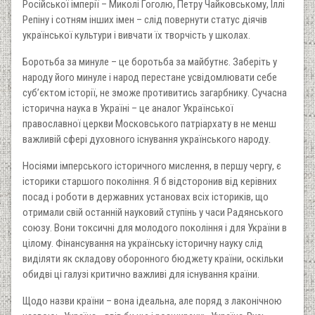
Російської імперії – Миколі Гоголю, Петру Чайковському, Іллі
Репіну і сотням інших імен – слід повернути статус діячів
української культури і вивчати їх творчість у школах.
Боротьба за минуле – це боротьба за майбутнє. Заберіть у
народу його минуле і народ перестане усвідомлювати себе
суб’єктом історії, не зможе противитись загарбнику. Сучасна
історична наука в Україні – це аналог Української
православної церкви Московського патріархату в не менш
важливій сфері духовного існування українського народу.
Носіями імперського історичного мислення, в першу чергу, є
історики старшого покоління. Я б відсторонив від керівних
посад і роботи в державних установах всіх істориків, що
отримали свій останній науковий ступінь у часи Радянського
союзу. Вони токсичні для молодого покоління і для України в
цілому. Фінансування на українську історичну науку слід
виділяти як складову оборонного бюджету країни, оскільки
обидві ці галузі критично важливі для існування країни.
Щодо назви країни – вона ідеальна, але поряд з лаконічною