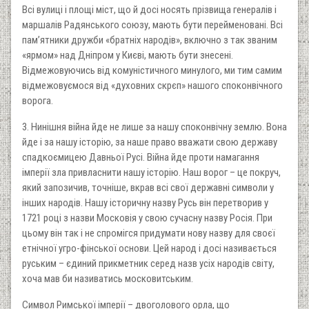
Всі вулиці і площі міст, що й досі носять прізвища генералів і
маршалів Радянського союзу, мають бути перейменовані. Всі
пам’ятники дружби «братніх народів», включно з так званим
«ярмом» над Дніпром у Києві, мають бути знесені.
Відмежовуючись від комуністичного минулого, ми тим самим
відмежовуємося від «духовних скрєп» нашого споконвічного
ворога.
3. Нинішня війна йде не лише за нашу споконвічну землю. Вона
йде і за нашу історію, за наше право вважати свою державу
спадкоємицею Давньої Русі. Війна йде проти намагання
імперії зла привласнити нашу історію. Наш ворог – це покруч,
який запозичив, точніше, вкрав всі свої державні символи у
інших народів. Нашу історичну назву Русь він перетворив у
1721 році з назви Московія у свою сучасну назву Росія. При
цьому він так і не спромігся придумати нову назву для своєї
етнічної угро-фінської основи. Цей народ і досі називається
руським – єдиний прикметник серед назв усіх народів світу,
хоча мав би називатись московитським.
Символ Римської імперії – двоголового орла, що