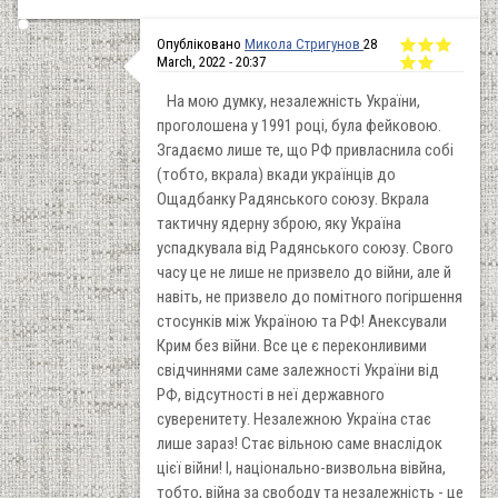
Опубліковано
Микола Стригунов
28
March, 2022 - 20:37
На мою думку, незалежність України,
проголошена у 1991 році, була фейковою.
Згадаємо лише те, що РФ привласнила собі
(тобто, вкрала) вкади українців до
Ощадбанку Радянського союзу. Вкрала
тактичну ядерну зброю, яку Україна
успадкувала від Радянського союзу. Свого
часу це не лише не призвело до війни, але й
навіть, не призвело до помітного погіршення
стосунків між Україною та РФ! Анексували
Крим без війни. Все це є переконливими
свідчиннями саме залежності України від
РФ, відсутності в неї державного
суверенитету. Незалежною Україна стає
лише зараз! Стає вільною саме внаслідок
цієї війни! І, національно-визвольна вівйна,
тобто, війна за свободу та незалежність - це