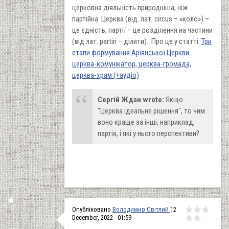
церковна діяльність природніша, ніж
партійна. Церква (від. лат. circus – «коло») –
це єдність, партії – це розділення на частини
(від лат. partiri – ділити). Про це у статті:
Три
етапи формування Аріянської Церкви:
церква-комунікатор, церква-громада,
церква-храм (+аудіо)
Сергій Ждан wrote:
Якщо
"Церква ідеальне рішення", то чим
воно краще за інші, наприклад,
партія, і які у нього перспективи?
Опубліковано
Володимир Світлий
12
December, 2022 - 01:59