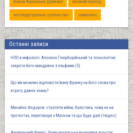
Вільна Українська Держава
великий перехід
постіндустріальне суспільство
символіка
Останні записи
НЛО в міфології: Аполлон Гіперборійський та технологічні
секрети його мандрівок з ельфами (5)
Що ми можемо відповісти Івану Франку на його слова про
втрату давніх знань?
Михайло Федоров: стратегія війни, балістика, чому не на
протестах, переговори з Маском та що буде далі (+відео)
Аномальний Фенікс: Чому українська економіка зростає