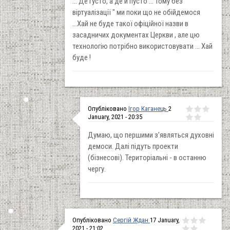
... Де густо, а де й пусто ... Тому без "
віртуалізації " ми поки що не обійдемося
...Хай не буде такої офіційної назви в
засадничих документах Церкви , але цю
технологію потрібно використовувати ... Хай
буде !
Опубліковано
Ігор Каганець
2
January, 2021 - 20:35
Думаю, що першими з’являться духовні
демоси. Далі підуть проекти
(бізнесові). Територіальні - в останню
чергу.
Опубліковано
Сергій Ждан
17 January,
2021 - 21:02