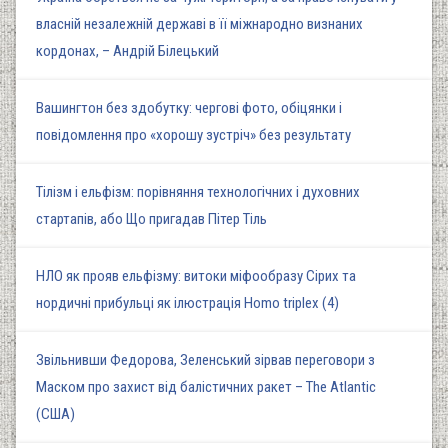
власній незалежній державі в її міжнародно визнаних
кордонах, – Андрій Білецький
Вашингтон без здобутку: чергові фото, обіцянки і
повідомлення про «хорошу зустріч» без результату
Тілізм і ельфізм: порівняння технологічних і духовних
стартапів, або Що пригадав Пітер Тіль
НЛО як прояв ельфізму: витоки міфообразу Сірих та
нордичні прибульці як ілюстрація Homo triplex (4)
Звільнивши Федорова, Зеленський зірвав переговори з
Маском про захист від балістичних ракет – The Atlantic
(США)