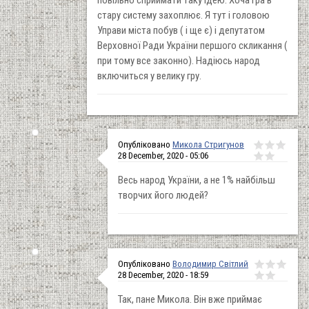
повільно сприймати таку ідею. Хоча гра в
стару систему захоплює. Я тут і головою
Управи міста побув ( і ще є) і депутатом
Верховної Ради України першого скликання (
при тому все законно). Надіюсь народ
включиться у велику гру.
Опубліковано
Микола Стригунов
28 December, 2020 - 05:06
Весь народ України, а не 1% найбільш
творчих його людей?
Опубліковано
Володимир Світлий
28 December, 2020 - 18:59
Так, пане Микола. Він вже приймає