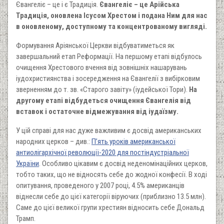
Євангеліє – це і є Традиція.
Євангеліє – це Арійська
Традиція, оновлена Ісусом Хрестом і подана Ним для нас
в оновленому, доступному та концентрованому вигляді.
Формування Аріянської Церкви відбуватиметься як
завершальний етап Реформації. На першому етапі відбулось
очищення Хрестового вчення від зовнішніх нашарувань
іудохристиянства і зосередження на Євангелії з вибірковим
зверненням до т. зв. «Старого завіту» (іудейської Тори).
На
другому етапі відбудеться очищення Євангелія від
вставок і остаточне відмежування від іудаїзму.
У цій справі для нас дуже важливим є досвід американських
народних церков – див.:
П’ять уроків американської
антиолігархічної революції-2020 для постіндустріальної
України
. Особливо цікавим є досвід неденомінаційних церков,
тобто таких, що не відносять себе до жодної конфесії. В ході
опитування, проведеного у 2007 році, 4.5% американців
віднесли себе до цієї категорії віруючих (приблизно 13.5 млн).
Саме до цієї великої групи хрестиян відносить себе Дональд
Трамп.