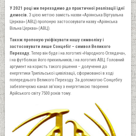
У 2021 році ми переходимо до практичної реалізації ідеї
демосів.
З цією метою замість назви «Аріянська Віртуальна
Церква» (АВЦ) пропоную застосовувати назву «Аріянська
Вільна Церква» (АВЦ).
Також пропоную уніфікувати нашу символіку і
застосовувати лише Сонцебіг – символ Великого
Переходу.
Тепер він буде і на логотипі «Народного Оглядача»,
і на футболках його прихильників, і на логотипі АВЦ. Головний
аргумент на користь такого рішення – долучення до
енергетики Трипільської цивілізації, сформованої в ході
попереднього Великого Переходу. За допомогою Сонцебігу
забезпечуємо канал зв’язку з енергетикою творення
Арійського світу 7500 років тому.