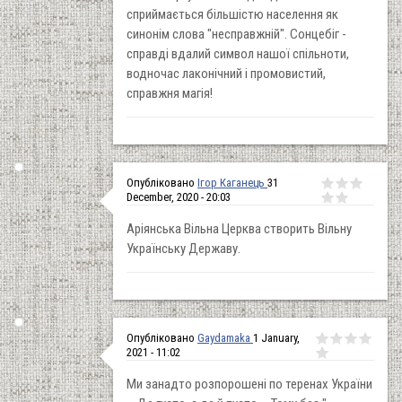
сприймається більшістю населення як
синонім слова "несправжній". Сонцебіг -
справді вдалий символ нашої спільноти,
водночас лаконічний і промовистий,
справжня магія!
Опубліковано
Ігор Каганець
31
December, 2020 - 20:03
Аріянська Вільна Церква створить Вільну
Українську Державу.
Опубліковано
Gaydamaka
1 January,
2021 - 11:02
Ми занадто розпорошені по теренах України