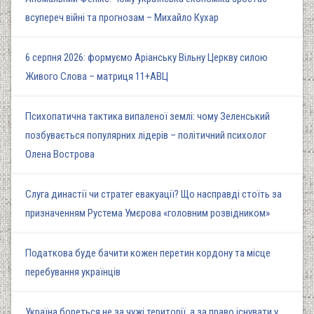
всупереч війні та прогнозам – Михайло Кухар
6 серпня 2026: формуємо Аріанську Вільну Церкву силою
Живого Слова – матриця 11+АВЦ
Психопатична тактика випаленої землі: чому Зеленський
позбувається популярних лідерів – політичний психолог
Олена Вострова
Слуга династії чи стратег евакуації? Що насправді стоїть за
призначенням Рустема Умєрова «головним розвідником»
Податкова буде бачити кожен перетин кордону та місце
перебування українців
Україна бореться не за чужі території, а за право існувати у