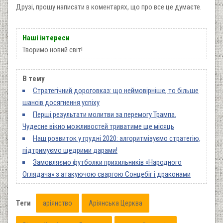
Друзі, прошу написати в коментарях, що про все це думаєте.
Наші інтереси
Творимо новий світ!
В тему
Стратегічний дороговказ: що неймовірніше, то більше
шансів досягнення успіху
Перші результати молитви за перемогу Трампа.
Чудесне вікно можливостей триватиме ще місяць
Наш розвиток у грудні 2020: алгоритмізуємо стратегію,
підтримуємо щедрими дарами!
Замовляємо футболки прихильників «Народного
Оглядача» з атакуючою сваргою Сонцебіг і драконами
Теги
аріянство
Аріянська Церква