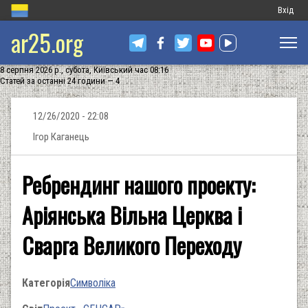
Меню
Вхід
ar25.org
обліков
запису
8 серпня 2026 р., субота, Київський час 08:16
користу
Статей за останні 24 години — 4
12/26/2020 - 22:08
Ігор Каганець
Ребрендинг нашого проекту:
Аріянська Вільна Церква і
Сварга Великого Переходу
Категорія
Символіка