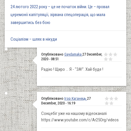
24 лютого 2022 року – це не початок війни. Це – провал
церемонії капітуляції, зірвана спецоперація, що мала
завершитись без бою
Соціалізм – шлях в нікуди
Опубліковано
Gaydamaka
27 December,
2020 - 08:51
Радію ! Щиро ... Я - "ЗА!". Хай буде !
Опубліковано
Ігор Каганець
27
December, 2020 - 16:19
Сонцебіг уже на нашому відеоканалі
https://www.youtube.com/c/Ar25Org/videos