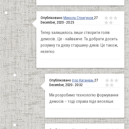
Опубліковано
Микола Стригунов
27
December, 2020 - 20:25
Тепер залишилось лише створити голів
демосів...Це - найважче. Та добрати досить
розумну та дієву старшину-дяків. Це також,
нелегко.
Опубліковано
Ігор Каганець
27
December, 2020 - 20:32
Ми розробимо технологію формування
демосів – тоді справа піде веселіше.