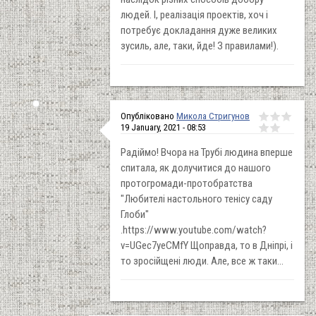
людей. І, реалізація проектів, хоч і
потребує докладання дуже великих
зусиль, але, таки, йде! З правилами!).
Опубліковано
Микола Стригунов
19 January, 2021 - 08:53
Радіймо! Вчора на Трубі людина вперше
спитала, як долучитися до нашого
протогромади-протобратства
"Любителі настольного тенісу саду
Глоби"
.https://www.youtube.com/watch?
v=UGec7yeCMfY Щоправда, то в Дніпрі, і
то зросійщені люди. Але, все ж таки...