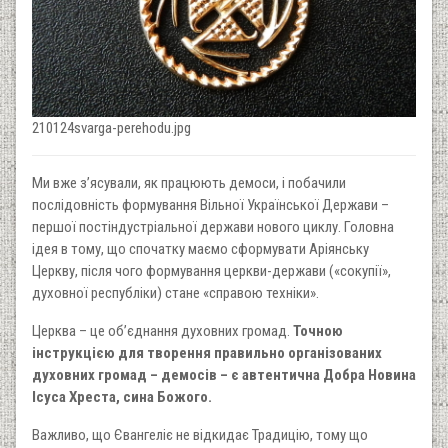
210124svarga-perehodu.jpg
Ми вже з’ясували, як працюють демоси, і побачили
послідовність формування Вільної Української Держави –
першої постіндустріальної держави нового циклу. Головна
ідея в тому, що спочатку маємо сформувати Аріянську
Церкву, після чого формування церкви-держави («сокупії»,
духовної республіки) стане «справою техніки».
Церква – це об’єднання духовних громад.
Точною
інструкцією для творення правильно організованих
духовних громад – демосів – є автентична Добра Новина
Ісуса Хреста, сина Божого.
Важливо, що Євангеліє не відкидає Традицію, тому що