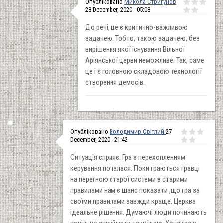
Опубліковано
Микола Стригунов
28 December, 2020 - 05:08
До речі, це є критично-важливою
задачею. Тобто, такою задачею, без
вирішення якої існування Вільної
Аріянської церви неможливе. Так, саме
це і є головною складовою технології
створення демосів.
Опубліковано
Володимир Світлий
27
December, 2020 - 21:42
Ситуація сприяє. Гра з перехопленням
керування почалася. Поки граються гравці
на перегною старої системи з старими
правилами нам є шанс показати ,що гра за
своїми правилами завжди краще. Церква
ідеальне рішення. Думаючі люди починають