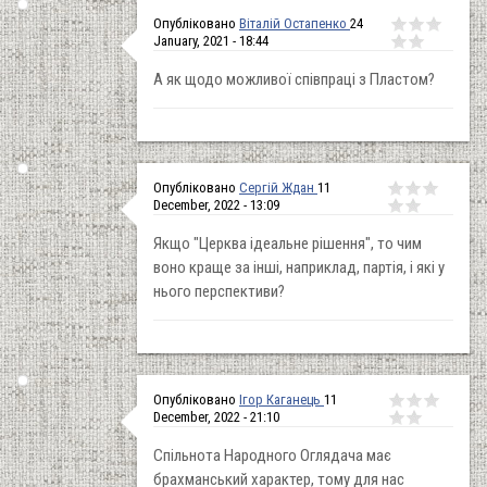
Опубліковано
Віталій Остапенко
24
January, 2021 - 18:44
А як щодо можливої співпраці з Пластом?
Опубліковано
Сергій Ждан
11
December, 2022 - 13:09
Якщо "Церква ідеальне рішення", то чим
воно краще за інші, наприклад, партія, і які у
нього перспективи?
Опубліковано
Ігор Каганець
11
December, 2022 - 21:10
Спільнота Народного Оглядача має
брахманський характер, тому для нас