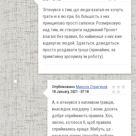
Зіткнувся з тим, що люди взагалі не хочуть
грати ні в які ігри, бо більшість з них
принципово прості сапієнси. Розмірковую
над тим, як створити задуманий Проект
взагалі без правил, бо найменше з них вже
відвертає людей. Здається, доведеться
просто роздавати гроші (принаймні, за
примітивну зрозумілу їм роботу).
Опубліковано
Микола Стригунов
18 January, 2021 - 07:18
А, я зіткнувся з напливом гравців,
внаслідок локдауну. І, вони, досить
добре сприймають правила. Хоч,
звісно, хотілося б, щоб правила
сприймались краще. Мабуть, це -
наслідок різних способів добору