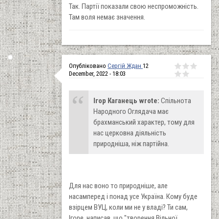
Так. Партії показали свою неспроможність.
Там воля немає значення.
Опубліковано
Сергій Ждан
12
December, 2022 - 18:03
Ігор Каганець wrote:
Спільнота
Народного Оглядача має
брахманський характер, тому для
нас церковна діяльність
природніша, ніж партійна.
Для нас воно то природніше, але
насамперед і понад усе Україна. Кому буде
взірцем ВУЦ, коли ми не у владі? Ти сам,
Ігоре, написав, що "творення Вільної