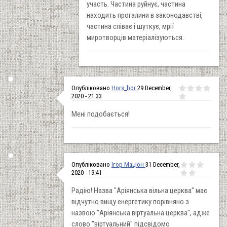
участь. Частина руйнує, частина
находить прогалини в законодавстві,
частина співає і шуткує, мрії
миротворців матеріалізуються.
Опубліковано
Hors_bor
29 December,
2020 - 21:33
Мені подобається!
Опубліковано
Ігор Маціон
31 December,
2020 - 19:41
Радію! Назва "Аріянська вільна церква" має
відчутно вищу енергетику порівняно з
назвою "Аріянська віртуальна церква", адже
слово "віртуальний" підсвідомо